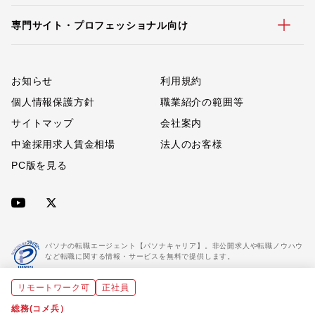
専門サイト・プロフェッショナル向け
お知らせ
利用規約
個人情報保護方針
職業紹介の範囲等
サイトマップ
会社案内
中途採用求人賃金相場
法人のお客様
PC版を見る
パソナの転職エージェント【パソナキャリア】。非公開求人や転職ノウハウ
など転職に関する情報・サービスを無料で提供します。
リモートワーク可
正社員
「パソナキャリア」は職業紹介優良事業者に認定されています。
※「パソナキャリア」は株式会社パソナが運営する人材紹介・採用支援サービスの名称です
総務(コメ兵）