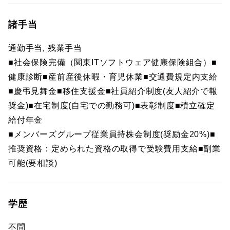
諸手当
通勤手当, 残業手当
■社会保険完備（関東ITソフトウェア健康保険組合）■
健康診断■産前産後休暇・育児休業■交通費規定内支給
■慶弔見舞金■移住支援金■社員紹介制度(友人紹介で報
奨金)■在宅制度(自宅での勤務可)■表彰制度■積立確定
給付年金
■メンバーズグループ従業員持株会制度(奨励金20%)■
推奨資格：定められた資格の取得で受験費用支給■副業
可能(要相談)
学歴
不問