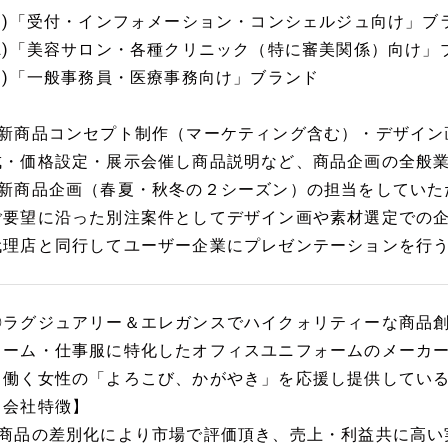
(1)「受付・インフォメーション・コンシェルジュ向け」ブ
(2)「美容サロン・各種クリニック（特に審美関係）向け」
(3)「一般事務員・医療事務向け」ブランド
■新商品コンセプト制作（マーケティング含む）・デザイン
成・価格設定・展示会催し商品説明など、商品企画の全般
■新商品企画（春夏・秋冬の２シーズン）の担当をしていた
ご要望に沿った別注案件としてデザイン画や素材選定での
代理店と同行してユーザー企業にプレゼンテーションを行
◎ラグジュアリー＆エレガンスでハイクォリティーな商品
ォーム・仕事服に特化したオフィスユニフォームのメーカ
～働く女性の「よろこび、かがやき」を応援し提供してい
【会社特徴】
■商品の差別化により市場で評価頂き、売上・利益共に高い