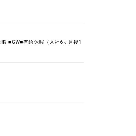
暇 ■GW■有給休暇（入社6ヶ月後1
り