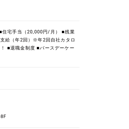
■住宅手当（20,000円/月） ■残業
代支給（年2回）※年2回自社カタロ
 ■退職金制度 ■バースデーケー
8F