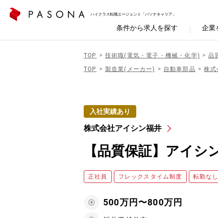
ハイクラス転職エージェント「パソナキャリア」
条件から求人を探す
企業
TOP
技術職(電気・電子・機械・化学)
品
TOP
製造業(メーカー)
自動車部品
株式
入社実績あり
株式会社アイシン福井
【品質保証】アイシン
正社員
フレックスタイム制度
転勤な
500万円〜800万円