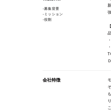
-募集背景
-ミッション
-役割
会社特徴