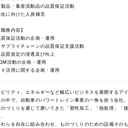
新製品・量産流動品の品質保証活動
強化に向けた人員補充
【職務内容】
品質保証活動の企画・運用
・サプライチェーンの品質保証支援活動
・品質規定の浸透及び向上
TQM活動の企画・運用
ＤＸ活用に関する企画・運用
モビリティ、エネルギーなど幅広いビジネスを展開するア
その中で、自動車のパワートレイン事業の一角を担う会社
ものづくりを通じて磨いてきた「塑性加工」「熱処理」「接合
り、
これらを自在に組み合わせ、ものづくりのための設備その