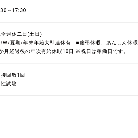
:30～17:30
完全週休二日(土日)
■GW/夏期/年末年始大型連休有 ■慶弔休暇、あんしん休
6か月経過後の年次有給休暇10日 ※祝日は稼働日です。
面接回数1回
適性試験