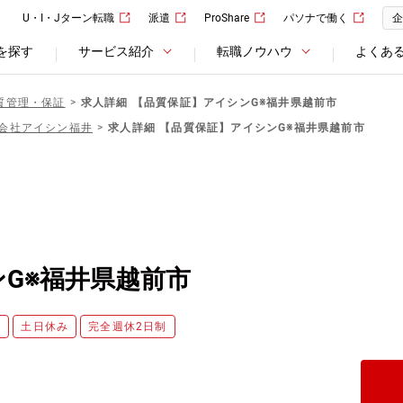
U・I・Jターン転職
派遣
ProShare
パソナで働く
企
を探す
サービス紹介
転職ノウハウ
よくあ
質管理・保証
求人詳細 【品質保証】アイシンG※福井県越前市
会社アイシン福井
求人詳細 【品質保証】アイシンG※福井県越前市
G※福井県越前市
し
土日休み
完全週休2日制