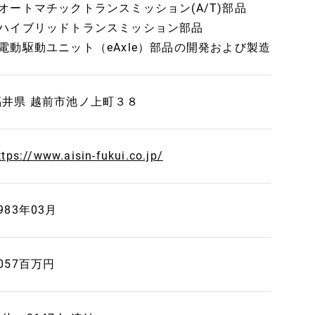
■オートマチックトランスミッション(A/T)部品
■ハイブリッドトランスミッション部品
■電動駆動ユニット（eAxle）部品の開発および製造
福井県 越前市池ノ上町３８
ttps://www.aisin-fukui.co.jp/
983年03月
057百万円