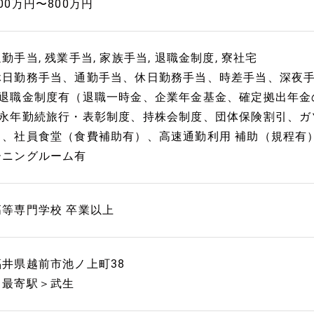
00万円〜800万円
勤手当, 残業手当, 家族手当, 退職金制度, 寮社宅
休日勤務手当、通勤手当、休日勤務手当、時差手当、深夜
■退職金制度有（退職一時金、企業年金基金、確定拠出年金
■永年勤続旅行・表彰制度、持株会制度、団体保険割引、ガ
ト、社員食堂（食費補助有）、高速通勤利用 補助（規程有
ーニングルーム有
高等専門学校 卒業以上
福井県越前市池ノ上町38
＜最寄駅＞武生