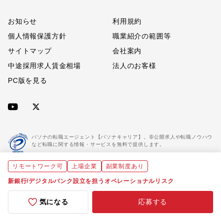
お知らせ
利用規約
個人情報保護方針
職業紹介の範囲等
サイトマップ
会社案内
中途採用求人賃金相場
法人のお客様
PC版を見る
パソナの転職エージェント【パソナキャリア】。非公開求人や転職ノウハウ
など転職に関する情報・サービスを無料で提供します。
リモートワーク可
上場企業
副業制度あり
「パソナキャリア」は職業紹介優良事業者に認定されています。
※「パソナキャリア」は株式会社パソナが運営する人材紹介・採用支援サービスの名称です
新銀行/デジタルバンク設立を担うオペレーショナルリスク
気になる
応募する
Copyright(C) All rights reserved by Pasona Inc.