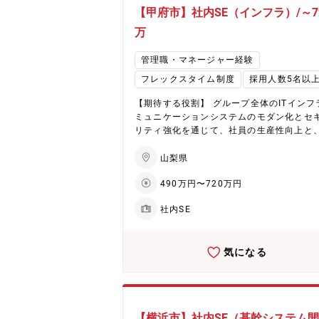
し、仕組み・ルール・体制を整えていくフ
【甲府市】社内SE（インフラ）/～7
ズに参画できる ・労務の「対応役」ではな
制度改善・再発防止・体制構築まで踏み込
万
裁量の大きさ ・経営・人事責任者と連携し
視点で労務課題を整理・推進できる立ち位
管理職・マネージャー経験
【シャトレーゼのここがいい】 ◎世界100
フレックスタイム制度
採用人数5名以
以上の安定基盤 ◎業種未経験歓迎 ◎各種
休暇制度充実 ◎4年連続で基本給与アップ
【期待する役割】 グループ全体のITインフ
現 ◎4年連続年間休日数UP ◎社員寮また
ミュニケーションシステムのモダン化とセ
補助制度あり（引っ越し手当あり）
リティ強化を通じて、社員の生産性向上と
全で持続可能なIT基盤を構築いただきます。 
具体的には＞ 1.シャトレーゼにおける菓子
山梨県
販売事業を支えるITインフラの企画・導入
490万円〜720万円
守 -社内コミュニケーションシステム(Mail
hedule/TV会議/文書共有/社内連絡先/受
社内SE
システムなど)の企画/導入/運用管理 -社
ータルの企画・構築・運用 -社給デバイス
C/iPhone/iPad 計 約2,000台)の企画/
気になる
用管理 -社内ヘルプデスクの運用管理（問い合わ
せ件数／月間約300件程） -サーバー(50台
ネットワーク(40拠点)の企画/導入/運用管理 2
関連会社(ゴルフ事業:16社、ホテル事業:1
スキー場2社)のITインフラ企画支援 -利
【横浜市】社内SE（基幹システム