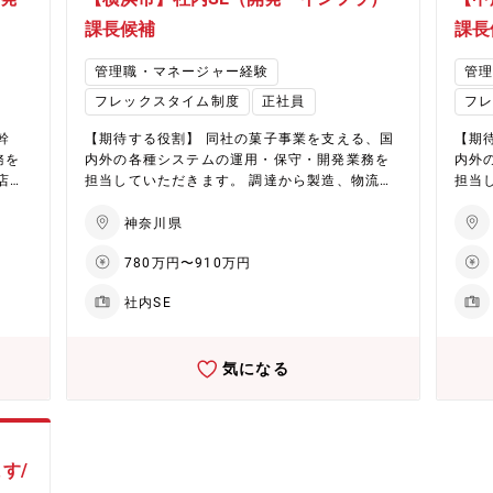
テムの標準化/共通化(ガバナンス強化) 3.グルー
障害
◎世界1000店舗以上の安定基盤 ◎業種未経験歓
来的
プ会社全体のITセキュリティ維持向上（将来的
渡し
課長候補
課長
迎 ◎各種手当・休暇制度充実 ◎4年連続で基本
セキ
に） -セキュリティポリシーの再構築 -セキ
主な
給与アップを実現 ◎4年連続年間休日数UP ◎社
ュリティ強化策の企画/導入/運用管理 実際に各I
物流
管理職・マネージャー経験
管
員寮または住宅補助制度あり（引っ越し手当あ
ながら
Tソリューションの管理画面などを操作しながら
客管
り）
フレックスタイム制度
正社員
フ
駐す
の業務も含まれますが、日々の運用は、常駐す
ステ
ま
るITベンダー各社の力を借りる形で推進しま
テム
幹
【期待する役割】 同社の菓子事業を支える、国
【期
社員
す。（既存で依頼してるITベンダーあり） 社員
理・ゴルフ場）
務を
内外の各種システムの運用・保守・開発業務を
内外
ジェ
は、システム化の企画提案、導入時のプロジェ
合1
店舗
担当していただきます。 調達から製造、物流、
担当
ーマ
クトマネージメント、日常業務でのベンダーマ
も横
な
販売に至るまで、サプライチェーン全体を最適
販売
ネジメントが中心的な業務となります 【部門構
出張が発生し
とが
化・効率化するためののSCM管理システムから
化・
神奈川県
ム部
成】 配属部署：HD管理本部 情報システム部
た業
外部
人事・財務、関連会社のシステムを取扱います
人事
ゼに
部署構成：30名 業務一例： ・シャトレーゼに
Tに
780万円〜910万円
設
＜具体的には＞ ・各種システムの企画提案、開
＜具
企
おける菓子製造販売事業を支えるインフラ企
す。
担い
発のプロジェクトマネージメント、日常業務で
発の
ゴル
画・開発・運用保守（12名） ・関連会社(ゴル
し、
社内SE
視点
のチーム・ベンダーマネジメントが中心的な業
のチ
社)
フ事業:16社、ホテル事業:17社、スキー場2社)
舗販
務となります。 ・基幹システムの企画・要件定
務と
 ・
のITシステム企画・開発・運用保守（4名） ・
ーション
・導
義・導入・運用保守 ・関連会社のITシステム企
義・
通常運用時のシステム保守（6名） 【シャトレ
勤 
気になる
ーや
画・開発・運用保守(ゴルフ事業:16社、ホテル
画・
の安定
ーゼのここがいい】 ◎世界1000店舗以上の安定
せの
調達～
事業:17社、スキー場2社) ・工場スマート化や
事業:
制度充
基盤 ◎業種未経験歓迎 ◎各種手当・休暇制度充
【配属
・導
店舗DX推進や関連会社を含む基幹システムの導
店舗
年連
実 ◎4年連続で基本給与アップを実現 ◎4年連
Mシ
支援
入・リプレースなど、多岐にわたるプロジェク
入・
制度あ
続年間休日数UP ◎社員寮または住宅補助制度あ
グループシステ
応・
トに関わることができます。 ■システム例 顧客
トに関わ
り（引っ越し手当あり）
力・
す/
の橋
管理・ECシステム・顧客対応システム 人事・勤
管理
ります。 【シャトレーゼのこ