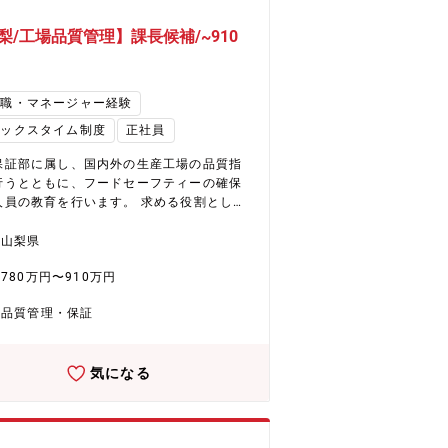
梨/工場品質管理】課長候補/~910
理職・マネージャー経験
レックスタイム制度
正社員
保証部に属し、国内外の生産工場の品質指
行うとともに、フードセーフティーの確保
人員の教育を行います。 求める役割として
現在の品質管理体制を再構築し、品質保証
しての視点で、工場の品質レベルを一定水
山梨県
上に保つことを優先事項として推進して頂
780万円〜910万円
めています。 ＜具体的には＞ ① 工
質指導（最優先業務） ?菓子製造工場にお
品質管理・保証
品質管理状況の把握 ?製造工程・品質管理
ルの確認 ?品質トラブル・不具合発生時の
分析および是正指導 ?工場担当者への品質
気になる
言 ② 品質管理・品質保証業務 ?
関連ルール・基準の運用・定着支援 ?各種
録・管理状況の確認 ?ISO22000規格に基
た監査を計画し、実施 監査結果に基づき改