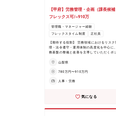
【甲府】労務管理・企画（課長候補
フレックス可/~910万
管理職・マネージャー経験
フレックスタイム制度
正社員
【期待する役割】 労務領域におけるリスク
理・法令遵守・運用体制の高度化を中心に
務基盤の整備と改善を主導していただくポ
ョンです。 ＜具体的には＞ ・労働基準法等の法
令遵守に向けたリスク管理、是正対応 ・労
山梨県
ラブル（休職・復職、問題社員対応 等）へ
780万円〜910万円
応・方針整理 ・労務関連制度・運用ルール
直し、改善企画 ・既存メンバー（労務担当
人事・労務
の業務整理・支援、体制構築 ・経営・人事
者と連携した、労務ガバナンスの強化推進 【本
ポジションの魅力】 ・事業拡大フェーズに
気になる
る労務ガバナンス強化を中核で担えるポジ
ン ・労働時間管理・法令対応・労務トラブ
応を軸に、リスク管理・運用体制の高度化
導できる ・属人化・兼務状態の労務体制を