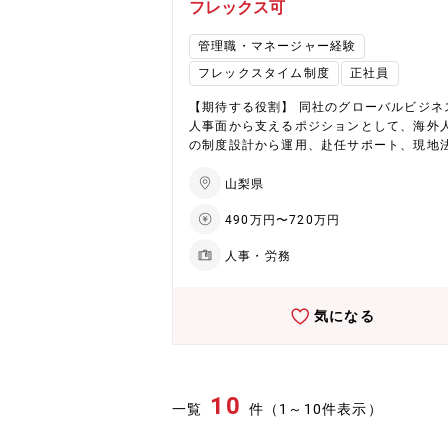
渡し（不具合発生時の原因特定・対応依頼） 
フレックス可
主な業務システム（一例） 生産管理システ
物流管理システム・店舗情報管理システム
管理職・マネージャー経験
客管理システム・EC通販システム・受注予
フレックスタイム制度
正社員
ステム・勤怠管理・給与・会計・経費管理
テム・グループ会社の各種システム（予約
【期待する役割】 同社のグローバルビジネ
理・ゴルフ場） ■入社後の流れ：横浜配属の場
人事面から支えるポジションとして、海外
合1～2ヶ月程度山梨本社にて研修を実施 
の制度設計から運用、赴任サポート、現地
も横浜配属の場合は月に1～2回本社会議の
支援までを担う中核ポジションです。 ＜具体的
出張が発生します。 ◎製造～販売までの一貫し
には＞※ご経験の領域からスタート頂きます
山梨県
た業務知識を現場で学んだ上、部門配属後は
海外人事制度の企画・運用 ・各国の制度に
Tにて複数のプロジェクトを経験していた
490万円〜720万円
した人事制度の設計、導入、運用 ・海外給
す。 ・製造ライン研修・・・現場業務を体
度の刷新、最適化 ■海外赴任・帰任サポート
し、事業理解を深めます。 ・店舗研修・・
人事・労務
VISA取得、就労許可申請対応 ・代理店と
舗販売業務で社員との交流を深め、コミュ
た海外保険、ビザ手配 ・海外赴任者、帰任
ーション能力を身に着ける。 ■一日の流れ：出
応 ■海外赴任者の給与・税務対応 ・現地会
勤 → システム運用状況のチェック → 問い
気になる
務所、BPOとの連携および管理 ・各国税制
せの確認 → 各担当業務の確認・推進・打
対応 ・給与運用管理 ■海外現地法人の運営
【配属先一例】 ・生産・物流システム ・EC
・本社と現地法人のブリッジ業務 ・人事、
Mシステム ・海外システム ・バックオフィ
課題の解決推進 ■グローバル人材開発 ・海
グループシステム ※配属部門・PJTは適性・能
ンターンシップ受入れ対応 ・中長期での海
10
力・本人希望を考慮した上で配属を予定し
一覧
件（1～10件表示）
材採用の企画、推進 ※今後はエンジニア職
ります。 【シャトレーゼのここがいい】 ◎世界
も検討しています。 ■海外プロジェクト支援
1000店舗以上の安定基盤 ◎業種未経験歓迎