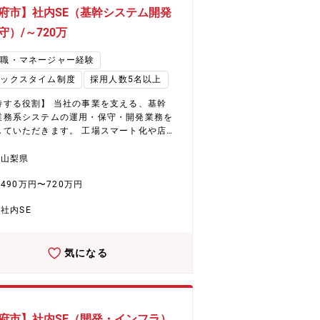
案を行い、工場の品質基準を各現場で統一
府市】社内SE（基幹システム開発
将来的に期待する業務（期待役割であり、入
後の最優先事項ではない） ?工場品質管理
守）/～720万
の見直し・改善提案 ?品質管理業務の標準
仕組み化 ?若手・現場担当者への育成的な
理職・マネージャー経験
レックスタイム制度
採用人数5名以上
ラインでの研修を行います。 ・出張：国内
工場へ月2～4回程度（宿泊を伴い2~3日）
待する役割】 当社の事業を支える、基幹
ずは山梨3工場の状況をしっかりと把握して
業務系システムの運用・保守・開発業務を
の工場へ波及 【部署構成】 ・工場品
していただきます。 工場スマート化や店舗
理課は30～40名体制（山梨各工場10名以
推進や基幹システムの導入・リプレースな
 今回のポジションは、山梨３工場のいずれ
多岐にわたるプロジェクトに関わることが
山梨県
配属 ・現在本部課長（50歳前後）が全体を
ます。 ※開発業務においては、実装は外部
 山梨各工場：リーダー（係長クラス）が
490万円〜720万円
ダーが行うため、主に要件定義・仕様設
状態。 そこの課長・主幹（専門職）として
進捗管理・品質確認などの上流工程を担い
社内SE
。 現場業務を深く理解し、業務改善の視点
舗以上の安定基盤 ◎業種未経験歓迎 ◎各種
テムを導くことが求められます。 ＜具体
・休暇制度充実 ◎4年連続で基本給与アッ
は＞ ・各種システムの企画・要件定義・導
実現 ◎4年連続年間休日数UP ◎社員寮また
気になる
開発・運用保守 ・スマートファクトリーや
宅補助制度あり（引っ越し手当あり）
DX化に向けたシステム開発・推進 ・調達～
～出荷までの各種基幹システムの構築・導
リプレース推進 ・各種システムの業務支援
用状況のモニタリング・問い合わせ対応・
府市】社内SE（開発・インフラ）