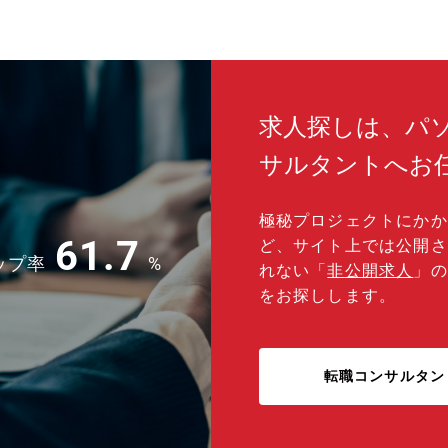
支援
給与
応は
社員寮
り）
から
度設
任者
がら
求人探しは、パ
でき
織構
サルタントへお
プロ
 ◎
極秘プロジェクトにかか
◎4
61.7
ど、サイト上では公開さ
年間
ップ率
%
り（引
れない「
非公開求人
」の
をお探しします。
転職コンサルタン