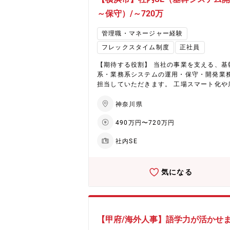
テムの標準化/共通化(ガバナンス強化) 3.グルー
プ会社全体のITセキュリティ維持向上（将
～保守）/～720万
に） -セキュリティポリシーの再構築 -
ュリティ強化策の企画/導入/運用管理 実際に各I
管理職・マネージャー経験
Tソリューションの管理画面などを操作し
フレックスタイム制度
正社員
の業務も含まれますが、日々の運用は、常
るITベンダー各社の力を借りる形で推進し
【期待する役割】 当社の事業を支える、基
す。（既存で依頼してるITベンダーあり） 
系・業務系システムの運用・保守・開発業
は、システム化の企画提案、導入時のプロ
担当していただきます。 工場スマート化や
クトマネージメント、日常業務でのベンダ
DX推進や基幹システムの導入・リプレース
ネジメントが中心的な業務となります 【部門構
ど、多岐にわたるプロジェクトに関わるこ
神奈川県
成】 配属部署：HD管理本部 情報システ
できます。 ※開発業務においては、実装は
部署構成：30名 業務一例： ・シャトレー
490万円〜720万円
ベンダーが行うため、主に要件定義・仕様
おける菓子製造販売事業を支えるインフラ
計・進捗管理・品質確認などの上流工程を
画・開発・運用保守（12名） ・関連会社(
社内SE
ます。 現場業務を深く理解し、業務改善の
フ事業:16社、ホテル事業:17社、スキー場2
でシステムを導くことが求められます。 ＜具体
のITシステム企画・開発・運用保守（4名）
的には＞ ・各種システムの企画・要件定義
通常運用時のシステム保守（6名） 【シャトレ
気になる
入・開発・運用保守 ・スマートファクトリ
ーゼのここがいい】 ◎世界1000店舗以上
店舗DX化に向けたシステム開発・推進 ・
基盤 ◎業種未経験歓迎 ◎各種手当・休暇
製造～出荷までの各種基幹システムの構築
実 ◎4年連続で基本給与アップを実現 ◎4
入・リプレース推進 ・各種システムの業務
続年間休日数UP ◎社員寮または住宅補助
（運用状況のモニタリング・問い合わせ対
り（引っ越し手当あり）
【甲府/海外人事】語学力が活かせま
障害対応・改善提案 ・ユーザーとベンダー