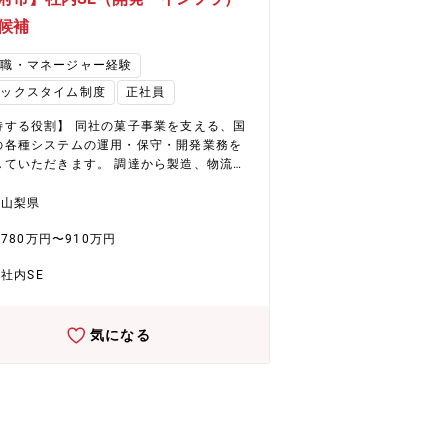
対応・改善提案 ・ユーザーとベンダーの橋
（不具合発生時の原因特定・対応依頼） ■
候補
業務システム（一例） 生産管理システム・
管理システム・店舗情報管理システム・顧
理職・マネージャー経験
理システム・EC通販システム・受注予測シ
レックスタイム制度
正社員
ム・勤怠管理・給与・会計・経費管理シス
・グループ会社の各種システム（予約管
待する役割】 同社の菓子事業を支える、国
 ■入社後の流れ：横浜配属の場
の各種システムの運用・保守・開発業務を
～2ヶ月程度山梨本社にて研修を実施 その後
していただきます。 調達から製造、物流、
浜配属の場合は月に1～2回本社会議の為、
に至るまで、サプライチェーン全体を最適
ます。 ◎製造～販売までの一貫し
効率化するためののSCM管理システムから
山梨県
務知識を現場で学んだ上、部門配属後はOJ
・財務、関連会社のシステムを取扱います
て複数のプロジェクトを経験していただきま
780万円〜910万円
体的には＞ ・各種システムの企画提案、開
 ・製造ライン研修・・・現場業務を体験
プロジェクトマネージメント、日常業務で
事業理解を深めます。 ・店舗研修・・・店
社内SE
ーム・ベンダーマネジメントが中心的な業
売業務で社員との交流を深め、コミュニケ
なります。 ・基幹システムの企画・要件定
能力を身に着ける。 ■一日の流れ：出
導入・運用保守 ・関連会社のITシステム企
→ システム運用状況のチェック → 問い合わ
気になる
開発・運用保守(ゴルフ事業:16社、ホテル
確認 → 各担当業務の確認・推進・打合せ等
17社、スキー場2社) ・工場スマート化や
先一例】 ・生産・物流システム ・EC/CR
DX推進や関連会社を含む基幹システムの導
ステム ・海外システム ・バックオフィス・
リプレースなど、多岐にわたるプロジェク
ム ※配属部門・PJTは適性・能
ることができます。 ■システム例 顧客
本人希望を考慮した上で配属を予定してお
・ECシステム・顧客対応システム 人事・勤
こがいい】 ◎世界