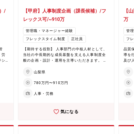
）/
【甲府】人事制度企画（課長候補）/フ
【山
レックス可/~910万
万
管理職・マネージャー経験
管
フレックスタイム制度
正社員
フ
管
【期待する役割】 人事部門の中核人材として、
品質
、労
当社の中長期的な成長基盤を支える人事制度全
導を
ジシ
般の企画・設計・運用を主導いただきます。 ＜
及び
具体的には＞ ■優先度の高い業務（入社後の業
は、
務ト
務） ・人事制度、報酬制度（等級・評価・報
部と
山梨県
の対
酬）の企画、改定および運用改善 ・既存人事制
準以
780万円〜910万円
の見
度の理解、浸透、課題分析（データ分析・ヒア
ける方を求
者）
リング・外部環境の調査等） ・評価運用プロセ
場品
人事・労務
責任
スの見直し、効率化・標準化の推進 ■中長期テ
ける
ーマ ・経営方針に基づく制度改善案の企画立
ルー
おけ
案・経営会議での説明 ・管理職・従業員向けの
原因
気になる
ショ
制度説明資料の作成および説明会の実施 ・従業
面での指導・助
ル対
員意識調査等の企画・実行、分析結果に基づく
品質
を主
改善提案 ・関連する規程・ルールの整備および
品質記
整理
関係部署との調整 ・タレントマネジメント領域
づい