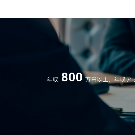
海外新工場立上げに向けた人事、総務面の
各種手当・休暇制度充実 ◎4年連続で基本
・海外拠点の組織構築支援 ※工場赴任者対
アップを実現 ◎4年連続年間休日数UP ◎
数名から最大10名程度を想定しています。 【本
または住宅補助制度あり（引っ越し手当あ
ポジションの魅力】 ■海外人事制度の企画
導入、運用まで一連の業務を担当でき、制
計の経験を積むことができます。 ■海外赴
支援や現地法人支援など、英語を活用しな
グローバル人事の実務経験を広げることが
ます。 ■海外新工場立上げや海外拠点の組
築支援など、今後の海外事業拡大に関わる
ジェクトへ参画できます。 【シャトレーゼのこ
こがいい】 ◎世界1000店舗以上の安定基盤
業種未経験歓迎 ◎各種手当・休暇制度充実 
800
年連続で基本給与アップを実現 ◎4年連続
年収
万円以上、年収ア
休日数UP ◎社員寮または住宅補助制度あ
っ越し手当あり）