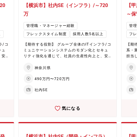
ェー
の企画・推進 など ＜部門人員構成＞ 人事制度
善提
20
【横浜市】社内SE（インフラ）/～720
【甲
く、
企画課（2026年6月より立ち上がった新設部署
③ 
める
です） 採用課長が6月より異動、本ポジション
社直
万
～保
経営
を代理対応している状況のため、専門性を持っ
体制
置
た人材の入社獲得を目指しております。 ・課長
化・
管理職・マネージャー経験
管
0店舗
1名（採用課長を担当されていた方が本ポジショ
関与 【入社後】 ・研修：菓子製造理解のため、
上
フレックスタイム制度
採用人数5名以上
フ
手当・
ンの入社が決まるまで対応） ・課員3名（人事
製造
を実
制度・企画：1名、障がい者雇用・特定技能業
の各
ラ/コ
【期待する役割】 グループ全体のITインフラ/コ
【期
は住宅
務：2名） 【本ポジションの魅力】 1. 人事制度
└ま
キュ
ミュニケーションシステムのモダン化とセキュ
系・
全体を俯瞰し、再設計できるポジション 評価・
頂き、全国
、安
リティ強化を通じて、社員の生産性向上と、安
担当
報酬を中心とした人事制度を全体最適の視点で
質管
＜
全で持続可能なIT基盤を構築いただきます。 ＜
DX
整理・高度化、部分改修ではなく、制度の考え
上）
製造
具体的には＞ 1.シャトレーゼにおける菓子製造
ど、
神奈川県
方・構造から見直せる裁量の大きさ 2. ガバナン
かに
・保
販売事業を支えるITインフラの企画・導入・保
でき
ス強化を担う中核人材としての役割 事業成長フ
統括
490万円〜720万円
/Sc
守 -社内コミュニケーションシステム(Mail/Sc
ベン
ェーズにおける人事ガバナンスの基盤づくりを
いる
付管理
hedule/TV会議/文書共有/社内連絡先/受付管理
計・
担う。経営・人事責任者に近い立ち位置で、制
配属 【シャトレーゼのここがいい】 ◎世界100
社内SE
内ポ
システムなど)の企画/導入/運用管理 -社内ポ
ます
度企画をリードできる 3. 専任体制立ち上げフェ
0店
(P
ータルの企画・構築・運用 -社給デバイス(P
でシス
ーズへの参画 これまで兼務で対応していた制度
手当
導入/運
C/iPhone/iPad 計 約2,000台)の企画/導入/運
的に
企画領域を、専任組織として立ち上げるタイミ
プを
気になる
用管理 -社内ヘルプデスクの運用管理（問い合わ
入・
ング、役割定義・進め方づくりから関われるフ
は住
)/
せ件数／月間約300件程） -サーバー(50台)/
店舗
ェーズ 4. 年齢に縛られず、経験を活かせる環境
.
ネットワーク(40拠点)の企画/導入/運用管理 2.
製造
年齢不問（50代後半～定年前後も歓迎）、これ
7社、
関連会社(ゴルフ事業:16社、ホテル事業:17社、
入・
まで培った制度設計・運用経験を、腰を据えて
用シス
スキー場2社)のITインフラ企画支援 -利用シス
（運
発揮できる環境 【シャトレーゼのここがいい】
開発
【横浜市】社内SE（開発・インフラ）
【甲