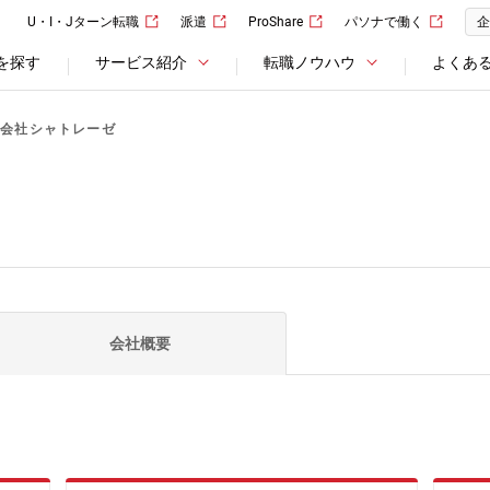
U・I・Jターン転職
派遣
ProShare
パソナで働く
企
を探す
サービス紹介
転職ノウハウ
よくあ
式会社シャトレーゼ
会社概要