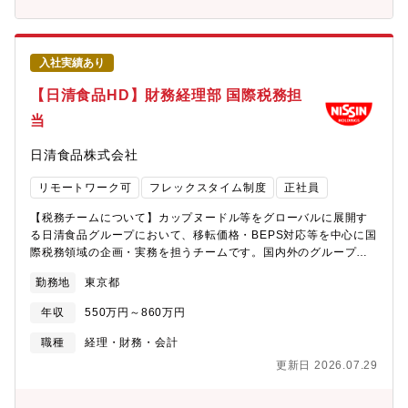
事業の展開」「国内事業会社の経理シェアードサービス拡大」な
従業員が住む松本市は夏は涼しく、冬も積雪は意外なほど少ない
ど、新しい案件が目白押しであり、チャレンジし、自身を成長さ
地域です。自然環境や地域資源を取り入れた保育環境が進んでい
せることが可能な環境となっています。キャリアとして、主計チ
ます。子育てをする環境としてはベストな地域です。長野県は住
ームの管理職を目指していただく事も出来ますし、財務プラット
みやすい街ランキングでも上位に入ってきており、中途入社で県
入社実績あり
フォーム（財務本部）内の別チーム（連結、税務、財務、企画、
外から入社して来られる方が多くいらっしゃいます。世界売上比
IRなど）、国内子会社への派遣、海外子会社への駐在、など幅広
率約8割程度を誇り、長い歴史をもつ同社は長野県から誕生してお
【日清食品HD】財務経理部 国際税務担
い選択肢があり、チャレンジをしていただく事が可能です。【雇
り、その歴史と文化を非常に大切にしていらっしゃいます。■参
当
用条件】■在籍企業 日清食品株式会社■所属企業 日清
考：https://www.epson.jp/recruit/career/attractiveness/
食品ホールディングス株式会社（出向）補足１）同社はフレック
【EPSONの経営】EPSONは精密機器メーカーとしてだけではな
日清食品株式会社
ス勤務とテレワークを推進しています。ペーパーレス＆デジタル
く、社会課題の解決に向けた経営方針を掲げております。海外売
化が進んでいますので、慣れてくれば在宅勤務も可能（目安は週1
上比率は約8割とグローバルな環境、舞台で、社会課題解決に挑戦
リモートワーク可
フレックスタイム制度
正社員
～3日程度）、午前テレワーク・午後出社という働き方も可能で
しています。経営理念に共感できる方の応募をお待ちしておりま
す。補足２）出社した場合は社員食堂をご利用いただけます。今
す。■長期ビジョン ENGINEERED FUTURE 2035：
【税務チームについて】カップヌードル等をグローバルに展開す
話題の完全栄養食が300円で食べられます！補足３）財務経理部の
https://corporate.epson/ja/philosophy/vision/■サステナビリテ
る日清食品グループにおいて、移転価格・BEPS対応等を中心に国
拠点は東京都新宿区のみです。
ィ経営：https://corporate.epson/ja/sustainability/initiatives/
際税務領域の企画・実務を担うチームです。国内外のグループ会
社・外部専門家と連携し、税務リスク管理とガバナンス強化を推
勤務地
東京都
進しています。【想定業務】・国際税務関連業務（移転価格文書
作成・海外現法Local Fileのレビュー・外国子会社合算税制・外国
年収
550万円～860万円
税額控除など）・国内外グループ会社からの税務相談対応（税務
論点整理、外部専門家との連携）・国内外における、組織再編な
職種
経理・財務・会計
どのプロジェクトへの参画（税務論点整理、外部専門家との連
更新日 2026.07.29
携）・Pillar2対応・税務調査対応【ポジションの特徴】・外部税
理士・専門家と連携しながら、難易度の高い論点にもチームで取