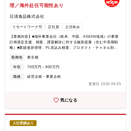
に応じて、ゆくゆくは課長以上の組織マネジメントをお任せした
理／海外赴任可能性あり
いと考えています。【ポジションの魅力・やりがい】当社は国内
外ともに子会社数が多く、難易度の高い課題にも対応が必要とな
日清食品株式会社
りますが、海外各国の税制や会計基準などに触れる場面も多いた
め、その分専門性を高められる環境です。【仕事のきびしさ】上
リモートワーク可
正社員
土日休み
場企業として開示、納期を厳守するとともに、業務標準化や効率
化について高い問題意識を持った自主的な行動が求められます。
【業務内容】■海外事業会社（欧米、中国、ASEAN地域）の事業
計画策定支援、精査、課題解決に対する施策提案（含む中長期戦
略）■業績進捗管理、PL見込み精査、プロダクト・チャネル別な
どPL分析、経営課題トピックの情報収集と分析、市場データ分析
勤務地
東京都
と施策提案■長期課題、地域横断課題、非即席めん事業の海外展開
の企画・推進、およびジョイントベンチャー事業に対する施策提
年収
700万円～900万円
案と課題解決■ホールディングス-海外事業間の会議運営、アドミ
ン業務■ホールディングス窓口としての部門間とりまとめ業務≪本
職種
経営企画・事業企画
ポジションの魅力≫・日清食品ホールディングスの中長期成長戦
更新日 2026.08.05
略の柱である海外事業成長支援の中心的役割を担うポジションで
す。・前職での海外業務経験や事業企画、事業推進業務、経営管
理、事業管理業務の経験やスキルを活かし、スピード感を持って
気になる
関係者をリードすることが期待されます。・当部では海外人材の
育成も行っており、将来的に海外事業会社へ赴任する機会もあり
ます。・意思決定権者とコミュニケーション機会をつくり、ビジ
ネスの温度感を強く感じたい方にマッチするポジションです。★
入社実績あり
ＷＬＢの取れる環境です（現在当社では6割出社、4割在宅勤務と