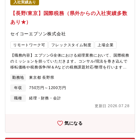
入社実績あり
在は、他の技術と融合して新たな価値を生み出す等の「共創」を
進めております。M＆Aやリサイクル等の新規環境ビジネスを打ち
【長野/東京】国際税務（県外からの入社実績多数
出していく際には課題がつきもので、それぞれの課題を解決して
あり★）
いかないと、新規のビジネスを生み出すことができません。こう
した背景もあり、経理として課題解決を行うべく、体制を強化し
セイコーエプソン株式会社
ていく方針です。課題について会計士や顧問の方とすり合わせを
行い、部門と調整を行うことは勿論ですが、課題に対して幅広い
リモートワーク可
フレックスタイム制度
上場企業
守備範囲を持ち、社内外の関係者を巻き込みながら課題を解決い
ただける、エプソンの次世代を担っていただける人材を募集しま
【職務内容】エプソンG全体における経理業務において、国際税務
す。【本ポジションの魅力】・国際税務の経験を生かし、ビジネ
のミッションを担っていただきます。コンサル/現法を巻き込んで
ス（事業）と密接に連携した活躍を期待できます。・制度会計業
移転価格や税務係争/M＆Aなどの税務課題対応/整理を行います。■
務だけでなく、ファイナンス業務や事業管理業務（事業により近
エプソングループの税務論点(移転価格対応、BEPS対応等)の整理
い位置でのマネジメントサポート）など幅広いローテーション枠
勤務地
東京都 長野県
対応業務全般■事業課題(海外現法との役務提供・費用負担・商流
の用意があります。 ・海外勤務希望の方には現地法人のファイナ
変更等)に対する税務論点の整理■M&Aなど組織再編における税務
ンス責任者など、海外赴任のチャンスがあります。 ・企業の持続
年収
750万円～1200万円
論点の整理■海外子会社の税務論点（税務係争や利益管理等）の整
可能性を評価するESG会計の導入のような、先進的な取り組みに
理サポート・指導【募集背景】業種・業態別にお客様の生産性向
職種
経理・財務・会計
関われる可能性があります。 ・職場には中途入社の方も多く、キ
上につながる商品ラインアップやソリューションを提供している
ャリアの違いを気にすることなく安心して働くことができます。
更新日 2026.07.28
当社。財務経理部では、ともに事業を推進し、より良い社会の実
【勤務地】 本社事業所（長野県：諏訪市）または、広丘事業所
現を目指していただける方を募集しております。IFRSのルールに
（長野県：塩尻市）新宿事業所（東京都：新宿区）※応相談【同
基づいて決算を開示していくことが主なミッションにはなります
気になる
社の魅力・特徴/長野県のくらし】 住みやすいランキングトップレ
が、昨今IFRSとは違った非財務情報のルールが新しく出始めてい
ベルの長野県に拠点を置く世界を代表するメーカーです。多くの
ることもあり、投資家に対してより専門的でグローバルな対応が
従業員が住む松本市は夏は涼しく、冬も積雪は意外なほど少ない
求められております。以前は、独自開発した技術を中心に、開発