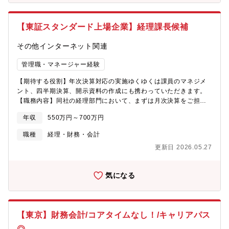
ドを活用したソリューションビジネスへの拡大を進めています。■
主力製品の顕微鏡はシェア約6割を誇る安定感に加え、昨今の健康
医療分野（IPS細胞やAI活用での臨床研究等）に関心が高まってい
【東証スタンダード上場企業】経理課長候補
ることから更なる市場成長も期待されています。
その他インターネット関連
管理職・マネージャー経験
【期待する役割】年次決算対応の実施ゆくゆくは課員のマネジメ
ント、四半期決算、開示資料の作成にも携わっていただきます。
【職務内容】同社の経理部門において、まずは月次決算をご担当
いただき、徐々に以下の業務全般を担当していただきます。下記
年収
550万円～700万円
の業務を通じて、経理部門の中核となる役割を担っていただきま
す。・月次決算対応・年次決算・四半期決算（補助）・開示資料
職種
経理・財務・会計
の作成（補助）・監査法人対応（補助）・税務対応（補助）※ご
更新日 2026.05.27
経験を積んだ後は上記業務をメイン担当として行っていただく部
長レベルへのキャリアアップも可能です【魅力】・課長候補です
が、マネジメント経験は不要です。年次決算経験を活かし、マネ
気になる
ジメントにチャレンジが可能です。・定量的な評価制度があり、
フラットに成果を評価いただけます （例、システムやツール導
入で１人１日３０分の工数減らした、結果部署で週２０時間 の
工数を減らせたので〇〇）・同社は多様な事業展開をしているた
【東京】財務会計/コアタイムなし！/キャリアパス
め、様々な業界の経理業務に携われます （例、エネルギー、メ
ディア、IT、営業代行等）・管理部全体の仲が良く（５０名