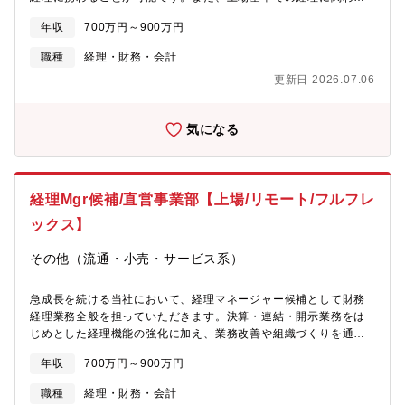
く、非常に柔らかく誠実な雰囲気でした 【本ポジションの魅力】
ステップアップしたい方にもぴったりのポジションです。【職務
売上高約3,000億円／分譲戸建市場シェア3割超の安定基盤東証プ
年収
700万円～900万円
内容」■伝票起票■現金出納 ■経費精算、支払請求書チェック■単
ライム上場グループ基準の経理・会計スキルを習得可能転勤なし
体、子会社の月次・四半期・年次決算業務■監査、税務対応将来的
／池袋勤務「作業型」ではなく、経営に近い立場での経理キャリ
職種
経理・財務・会計
には、ホールディングスの連結決算、開示に携わる可能性もあり
アを築ける
更新日 2026.07.06
ます。★業務スキルや意欲に応じて担当業務領域を少しずつ増や
していきます。また急成長企業で活発に買収等を行っているた
め、その際は新たに連結を組むなどやりがいや、楽しさを実感で
気になる
きる環境です。【就業環境】年間休日120日、残業平均20時間、
月中も業務のメリハリを業務を進める事ができ、腰を据えて就業
しやすい環境です。残業時間については平時で平均月20時間程度
になります。業務負荷が偏らないようメンバーで分散して対応し
経理Mgr候補/直営事業部【上場/リモート/フルフレ
ています。【魅力】同社は営業支援アウトソーサーとして、営業
の代行、営業支援、販売後のお客様フォローなど、ワンストップ
ックス】
のサービスを提供しています。2017年、ECサイト支援会社を傘
下に迎え、これまで培ってきた「ヒトの力」に「ITの力」を兼ね
その他（流通・小売・サービス系）
備えたオムニチャネル体制を実現しました。大手企業や自治体と
の取引が中心で、一括した販売や営業の代行、支援などを担い安
急成長を続ける当社において、経理マネージャー候補として財務
定した顧客基盤があります。直近では、主要空港でのチェックイ
経理業務全般を担っていただきます。決算・連結・開示業務をは
ンやアナウンスなどの旅客業務や航空機整備業務などを担うグラ
じめとした経理機能の強化に加え、業務改善や組織づくりを通じ
ンドハンドリング事業を展開する企業の子会社化や、物流関連の
て、事業成長を支える経理体制の構築を推進していただくことを
DXを推進するIT企業との業務提携など更なる事業拡大やIT化を推
年収
700万円～900万円
期待しています。【具体的な業務】・月次、四半期、年決算処理
進しています。【組織構成】部長(50代男性)部長代理（40代男
（13社連結／IFRS） ・適時開示対応（有価証券報告書、決算短
性）プレイングマネジャー(30代男性)スタッフ(30代女性)スタッ
職種
経理・財務・会計
信作成等） ・CF、セグメント、各種注記データ作成等・店舗減