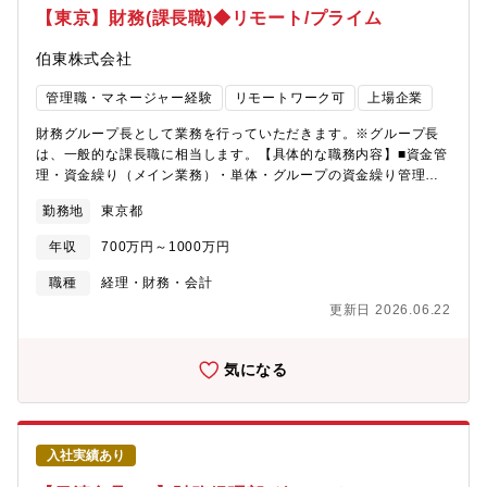
（ERP）の入れ替え作業を行なっており、基盤を強化していくた
【東京】財務(課長職)◆リモート/プライム
めにもERPの知見がある方を採用したいと考えております。今後
こういった体制を整えていくためにも、課題に対して幅広い守備
伯東株式会社
範囲を持ち、社内外の関係者を巻き込みながら課題を解決いただ
ける、エプソンの次世代を担っていただける人材を募集します。
管理職・マネージャー経験
リモートワーク可
上場企業
【本ポジションの魅力】・ERPをベースに、単体決算のシステム
をグローバルに構築する業務に携わることができます。 ・制度会
財務グループ長として業務を行っていただきます。※グループ長
計業務だけでなく、ファイナンス業務や事業管理業務（事業によ
は、一般的な課長職に相当します。【具体的な職務内容】■資金管
り近い位置でのマネジメントサポート）など幅広いローテーショ
理・資金繰り（メイン業務）・単体・グループの資金繰り管理・
ン枠の用意があります。 ・海外勤務希望の方には現地法人のファ
短期・中長期の資金繰り計画の策定・運用・キャッシュフローの
勤務地
東京都
イナンス責任者など、海外赴任のチャンスがあります。 ・企業の
モニタリングおよび改善提案・投資有価証券の管理および評価
持続可能性を評価するESG会計の導入のような、先進的な取り組
（減損テストの実施）■財務戦略・金融機関対応・金融機関との折
年収
700万円～1000万円
みに関われる可能性があります。 ・職場には中途入社の方も多
衝（借入、更改、条件交渉 等）・借入・返済計画の立案および管
く、キャリアの違いを気にすることなく安心して働くことができ
理・金利・為替等の財務リスク管理・財務制限条項（コベナン
職種
経理・財務・会計
ます。・各部門に経理の担当がついているため、会計処理を行う
ツ）の管理■グループ・海外拠点を含む財務管理・子会社・海外拠
更新日 2026.06.22
にあたり、現場、事業の方に近い場での業務が可能です。【勤務
点の資金状況把握・支援・グループ資金管理の仕組み検討（CMS
地】 新宿事業所（東京都：新宿区）【同社の魅力・特徴】 住みや
等）・グループ内貸付・保証等の管理■マネジメント・他部門連
すいランキングトップレベルの長野県に拠点を置く世界を代表す
携・財務グループのマネジメント（業務管理・育成）・経理部
気になる
るメーカーです。多くの従業員が住む松本市は夏は涼しく、冬も
門・経営企画部門との連携・経営層向け財務レポーティング【募
積雪は意外なほど少ない地域です。自然環境や地域資源を取り入
集背景】現在のグループ長が他グループと兼任されており、財務
れた保育環境が進んでいます。子育てをする環境としてはベスト
専門のグループ長をたてるため【配属先】経営企画統括部 財経部
な地域です。【EPSONの経営】EPSONは精密機器メーカーとし
財務グループ■人数 5名（その内1名は派遣社員）【キャリアパ
入社実績あり
てだけではなく、社会課題の解決に向けた経営方針を掲げており
ス】■本ポジションは役職付きでの採用となり、入社後は財務領域
ます。海外売上比率は約8割とグローバルな環境、舞台で、社会課
を専門として長期的にご活躍いただく想定です。■原則として東京