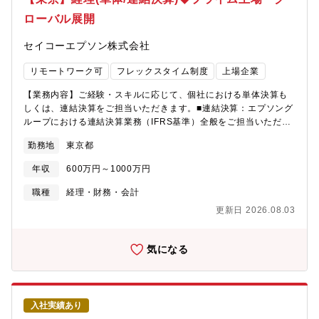
ローバル展開
セイコーエプソン株式会社
リモートワーク可
フレックスタイム制度
上場企業
【業務内容】ご経験・スキルに応じて、個社における単体決算も
しくは、連結決算をご担当いただきます。■連結決算：エプソング
ループにおける連結決算業務（IFRS基準）全般をご担当いただき
ます。 ・上場企業としての金融商品取引法に基づく開示業務 （短
勤務地
東京都
信、四半期報告書、有価証券報告書） ・会計監査対応/J-SOX対応
・グループ会計ルールの策定/展開 ・グループ経理メンバーへの会
年収
600万円～1000万円
計ルールの教育■単体決算： エプソン本体の単体決算業務全般を
ご担当いただきます。・原価計算業務（標準原価計算）・固定資
職種
経理・財務・会計
産会計業務・ERP導入対応含む・退職給付、税効果会計業務 等
更新日 2026.08.03
【募集背景】業種・業態別にお客様の生産性向上につながる商品
ラインアップやソリューションを提供している同社。財務経理部
では、ともに事業を推進し、より良い社会の実現を目指していた
気になる
だける方を募集しております。IFRSのルールに基づいて決算を開
示していくことが主なミッションにはなりますが、昨今IFRSとは
違った非財務情報のルールが新しく出始めていることもあり、投
資家に対してより専門的でグローバルな対応が求められておりま
入社実績あり
す。また、全社プロジェクトの一環として会計の基幹システム