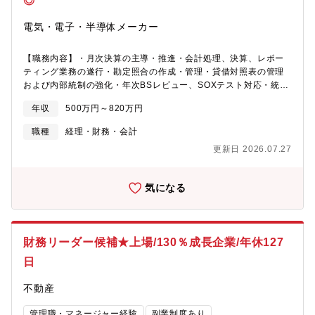
◎
弱）、毎月１度レクをしながらお食事会を実施されています。・
経営層の労働環境改善へのコミットメント 直近でホールディン
電気・電子・半導体メーカー
グスに移行したため、部内の業務量が増えてしまったことを受け
て、迅速に人材増員を実施。（現状、決算月以外は定時で帰宅さ
【職務内容】・月次決算の主導・推進・会計処理、決算、レポー
れる方も多いです）【募集背景】ホールディングス移行、及び組
ティング業務の遂行・勘定照合の作成・管理・貸借対照表の管理
織規模の拡大による増員【組織構成】・取締役副社長 兼 グループ
および内部統制の強化・年次BSレビュー、SOXテスト対応・統制
CFO/管理本部長（30代男性）・経理部長（40代男性）・経理副
上の課題に対する是正対応の推進・コントローラー業務および監
部長（40代男性）・課長2名（30代男女）・主任1名（20代）・
年収
500万円～820万円
査対応のサポート・内部監査・外部監査対応、資料準備・税務関
メンバー3名（20～30代男女）【働き方】・セミフレックス勤務
連勘定・支払い管理※主に決算業務をメインに従事いただきま
可能（就業開始時刻はAM8:00~10:00の間で選択可能）・リモー
職種
経理・財務・会計
す。※お任せする業務はご経験に応じて決定致します。【本求人
トワーク可能※週１回程度
更新日 2026.07.27
の魅力】★当社は医薬メーカー向けと大学研究機関向けに分析機
器や試薬、消耗品を販売するライフサイエンス業界大手のグロー
バル企業です。製品ラインナップの広さはもちろんですが、バイ
気になる
オ医薬品製造に欠かせないクロマトグラフィー用分離剤ののシェ
ア率は世界市場で約80%を占めており、高い製品力を誇っていま
す。★当社が属するダナハーグループは米国ナスダック上場、
S&P銘柄にも選出されております。優れたラーニングシステムや
財務リーダー候補★上場/130％成長企業/年休127
キャリアパスも豊富に用意されており、充実した社内環境がござ
います。★リモートワーク週2~3回、残業10時間前後と働きやす
日
い環境が整っているポジションとなります。また社内公募制を活
用して柔軟なキャリア形成が叶う環境です。【組織構成】・シニ
不動産
アマネージャー１名・FP&A：2名★コントローラー（アカウティ
ングメイン、決算～税務周りをメインで担当）：1名※今回はコン
管理職・マネージャー経験
副業制度あり