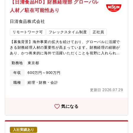
【日清食品HD】財務経理部 グローバル
題解決に挑戦しています。経営理念に共感できる方の応募をお待
本社での勤務となり、頻繁な異動やジョブローテーションはあり
人材／駐在可能性あり
ちしております。【長野県の暮らし】長野県は住みやすい街ラン
ません。■将来的には、組織状況やご志向に応じて、海外拠点の財
キングでも上位に入ってきており、中途入社で県外から入社して
務管理を担っていただく可能性があります。【当ポジションのミ
日清食品株式会社
来られる方が多くいらっしゃいます。世界売上比率約8割程度を誇
ッション】■事業の拡大・環境変化に対応し、資金の安定確保と財
り、長い歴史をもつ同社は長野県から誕生しており、その歴史と
務リスクの最適コントロールを通じて、経営の持続性を支えま
リモートワーク可
フレックスタイム制度
正社員
文化を非常に大切にしていらっしゃいます。
す。■日々の資金繰り管理にとどまらず、金融機関との折衝、グル
ープ全体を見据えた資金・財務戦略、経営判断を支える財務的示
【募集背景】海外事業の拡大を続けており、グローバルに活躍で
唆を実施いただきます。【働き方】■在宅 可（週2日程度可能）■
きる財務経理人材の重要性が高まっています。財務経理の経験が
月平均残業 10～20時間程度（残業代別途支給）■転勤 無※た
あり、かつ将来的に海外で活躍いただくことを視野に入れられる
だし将来的に海外拠点に財務担当者として赴任する可能性有り
人材を育てていきたく、キャリア採用を募集してます。【予定業
勤務地
東京都
務】■日清食品ホールディングス財務経理部におけるオープンポジ
ションです。 これまでのご経験・志向・強みを踏まえ、担当業
年収
600万円～900万円
務を決定します。■入社後は国内（東京）にて財務経理業務を担
い、将来的に海外赴任をお任せする可能性があります。 ※海外
職種
経理・財務・会計
赴任を確約するものではありません ※将来的に赴任の可能性が
更新日 2026.07.29
ある地域例：メキシコ／ブラジル／インド／フィリピン【想定業
務例】※配属・担当により異なります・決算関連（月次／四半期
／年次）業務 ※グループ会社のシェアード業務含む・連結決算
気になる
／グループ会社管理に関する業務・開示資料作成・税務（税務申
告、税務論点の整理、関係部門・外部専門家との連携、国際税
務）・財務（資金管理、資金調達）・グループ会社の経理業務支
援、財務ガバナンス業務・投融資委員会の運営（投融資案件の評
入社実績あり
価、投資後の効果測定）【配属組織について】■財務プラットフォ