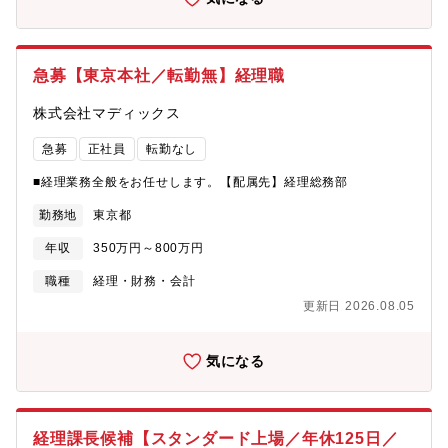
名） ・業務マニュアル整備・標準化など、属人化解消と強い組
織づくり ・将来的にはCFOとしての統括を期待
_____________________________________________________
人事部公式noteはこちら→https://note.c-nextage.com/■あきらめ
急募【東京本社／転勤無】経理職
ずに挑戦する文化で社会にチャンスを届ける。 「100事業創出」
への道のり（専務取締役 片桐 直也）
株式会社マディックス
→https://youtu.be/GzS0dMdM53o■「攻めのコーポレート」で
100事業創出を支える！経営を支える仲間とは。（コーポレート部
急募
正社員
転勤なし
ゼネラルマネージャー 神浦 瞳）
→https://youtu.be/ak4MwfEf4P0?si=9DUaaUew0vPeIwQR
■経理業務全般をお任せします。【配属先】経理総務部
_____________________________________________________
勤務地
東京都
財務マネジャーのミッション￣￣￣￣￣￣￣￣￣￣￣￣￣￣￣￣
グループ全体の中長期計画を見据え、「未来の経営」を描き、実
年収
350万円～800万円
現へと導く財務戦略を創ること。単なる管理や分析にとどまら
ず、経営・事業責任者の“対話パートナー”として、未来を設計する
職種
経理・財務・会計
財務リーダーを求めています。30期までに100事業の創出を形成
更新日 2026.08.05
を、財務部門を率いる、重要ポジションです。?キャリアステップ
￣￣￣￣￣￣￣￣￣￣￣◆入社～1年 Chief（Team
Leader） - 現場を理解し、財務基盤の整備を推進◆1～2年
気になる
Manager - グループ各社の財務ハブとして、経営に助言◆2～3
年 Manager以上／CFO候補 - 経営陣と共に中長期経営戦略を
描く?NXの財務ポジションの魅力 ￣￣￣￣￣￣￣￣￣￣￣￣￣￣
￣￣◆ 経営に直結する財務戦略ポジション 数字を扱うだけでな
経理課長候補【スタンダード上場／年休125日／
く、「経営を設計する財務」として経営層の意思決定に深く関わ