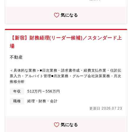
務部で構成。経理の業務に専念でき、スキルアップに繋げられる
ローバルディレクターはシンガポールを拠点としていますが、日
環境です。 【募集背景】東証プライム上場・飯田産業グループの
本本社のためグローバルレベルの税務方針・意思決定プロセスを
創業会社である当社は、2017年に創立50周年を迎え、今後の更な
間近で触れることができます。■0から構築できる環境：既存のル
気になる
る発展のために体制強化を行っております。経営の中核となる経
ールや慣習に縛られず、日本の税務業務体制を自らの手で設計・
理も強化しているポジションになります。 【配属先】■財務部12
構築できる環境です。【入社後のキャリア】入社後は、日本法人
名（財務課：6名/経理課：4名/関係会社管理課：2名）※経理課へ
における税務業務の中核メンバーとして、税務業務の運営および
の配属/経理業務全般をお任せします 【年収例】■課長：759万円
業務基盤の整備・高度化を推進していただきます。その後は、日
【新宿】財務経理(リーダー候補)／スタンダード上
（月給47.6万円 各種手当含む＋賞与）■担当課長：644万円（月
本税務のPrimary Contactとして、経理・財務部門やグローバル
給41.4万円 各種手当含む＋賞与）■係長：583万円（月給38.7万
Taxチームと連携しながら、日本全体の税務マネジメントをリード
場
円 各種手当含む＋賞与￥
していただくことが期待されます。【組織構成】■Tax日本チー
ム：シニアマネージャー1名(日本在住・日本人）・本ポジション1
不動産
名の2名体制です。・シニアマネージャーのもと、日本の税務全般
の実務を主担当として自律的に推進することが求められます。・
＜具体的な業務＞■日次業務・請求書作成・経費支払作業・仕訳伝
グローバル：日本チーム2名、アジア1名（シンガポール）、アメ
票入力・アルバイト管理■月次業務・グループ会社決算業務・月次
リカ1名、ヨーロッパ2名の構成です。【募集背景】退職補充によ
推移分析
る募集となります。【働き方】■在宅：週2～3回程度可※月1-2回
八王子本社にて勤務いただきます。■残業：10～20h程度【同社に
年収
512万円～556万円
ついて】■同社は、オリンパス㈱の祖業である顕微鏡を含む科学事
職種
経理・財務・会計
業を承継し、2022年4月に新たに設立しました。 ■急速にグロー
バル化を進めており、変化を楽しみながら従事されている方が多
更新日 2026.07.23
いですが、日系企業の安定感や落ち着き、穏やかさを持ち合わせ
ている社風です。■オリンパス社の福利厚生や人事制度を継承して
おり、大手企業同等の待遇制度が整っています。＜製品の魅力＞■
気になる
研究機関向けの顕微鏡や工業用内視鏡を基盤に、データやクラウ