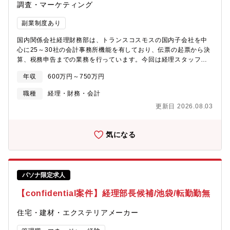
で、生活者と供給者との情報格差を埋めるビジネスモデルを構築
調査・マーケティング
してきました。BtoBアプリ、BtoC向アプリやWEBサービスを
次々リリースし戸建て住宅業界に革命を巻き起こしています。グ
副業制度あり
ループのスローガン「幸せは、JIBANの上に築かれる。」の下、
総合住生活産業を展開する企業体として、グループ企業間におけ
国内関係会社経理財務部は、トランスコスモスの国内子会社を中
るシナジーを最大限追求しています。
心に25～30社の会計事務所機能を有しており、伝票の起票から決
算、税務申告までの業務を行っています。今回は経理スタッフが
行うこれらの経理業務及び税務申告を確認して頂ける人材を募集
年収
600万円～750万円
します。経理業務及び税務申告業務を行うスタッフへの指導及び
確認業務が主な業務です。【主な業務】■国内関係会社の経理業務
職種
経理・財務・会計
（伝票入力から月次決算、年次決算まで）の一次確認■国内関係会
更新日 2026.08.03
社の税務申告（法人税、消費税、償却資産税）の一次確認■国内関
係会社の内部統制業務■経理スタッフや関係会社からの相談対応ま
ずは経理スタッフとして担当する国内子会社（1～2社）を決め、
気になる
経理業務（伝票入力～月次/年次決算まで）から税務申告までの一
連の流れを実担当としてお任せし、同社の業務の進め方をキャッ
チアップしていただきます。3か月～半年後には、一次確認者とし
て経理スタッフへの指導及び、レビューを担当いただく予定で
パソナ限定求人
す。親会社としての子会社統制の観点から、経理業務を通して会
計・税務・労務・法務リスクを検知し、社内の専門部門と連携し
【confidential案件】経理部長候補/池袋/転勤勤無
て対応方針を検討し、リスクへの対処を促す事も重要な役割とな
ります。※会計ソフト：PCA会計※法人税・消費税申告書：魔法
住宅・建材・エクステリアメーカー
陣【仕事の魅力・やりがい】プライム上場企業の連結子会社は上
場企業の経理基準を満たす処理が求められます。子会社の経理担