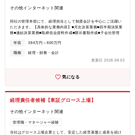
方ではゆっくり対面でのご提案を望まれる方など、お客様に合わ
せたベストな提案手法と最適なを用いることで、顧客満足度向上
その他インターネット関連
にも繋がっています。昨今では新型コロナウイルス感染拡大を経
て、お客様の保険への関心が高まっていますが、今後も変化し続
同社の管理本部にて、経理担当として制度会計を中心にご活躍い
ける社会情勢やそれに伴うお客様のニーズの多様化にも柔軟に対
ただきます。【具体的な業務内容】■月次決算業務■四半期決算業
応し、”人生100年時代におけるパートナー”として、お客様一人一
務■連結決算業務■取締役会資料作成■開示書類作成■子会社管理
人の生活に寄り添い、安心と保障をお届けするライフサポートプ
ラットフォーマーを目指してまいります。
年収
384万円～600万円
職種
経理・財務・会計
更新日 2026.08.02
気になる
経理責任者候補【東証グロース上場】
その他インターネット関連
管理職・マネージャー経験
当社はグロース上場企業として、安定した経営基盤と成長を続け