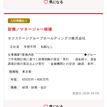
り組める環境です。・移転価格・Pillar 2など、国際税務の重要テ
気になる
ーマに実務として関与できます。・研修制度／オンボーディング
（インクルージョンプログラム等）により、入社後の立ち上がり
を支援します。・グループ横断で経営判断に近い論点に触れ、税
務×事業の視点を磨けます。【働く環境】■配属組織について・財
入社実績あり
務経理部（IR機能含む）約55名が在籍。部内横断の連携機会も多
い組織です。■働き方について・フルフレックス／在宅勤務を活用
財務／マネージャー候補
したハイブリッド勤務が可能です・フレキシブルな働き方を活か
して、子育て・介護・資格取得のための勉強と両立しながら働く
ネクステージグループホールディングス株式会社
メンバーもいます。【組織のミッション・キャリア形成につい
て】■同社財務経理部は日清食品グループ９社の経理業務をシェア
正社員
学歴不問
転勤なし
ードしており、今回の募集ポジションである主計チームは決算・
税務業務を担っています。日清食品グループ事業は国内外で拡大
仕事概要?業務内容 ￣￣￣￣￣￣￣￣￣￣￣￣￣￣￣￣◆グルー
を続けており、「大規模工場の建設プロジェクト」「国内外にお
プ中長期計画に基づく財務戦略の策定・実行 ・資金繰り、資金
ける新規法人の設立」「完全栄養食事業の展開」「国内事業会社
調達計画の策定および実行 ・金融機関との交渉（融資、条件交
の経理シェアードサービス拡大」など、新しい案件が目白押しで
渉など） ・グループ全体の資金移動・キャッシュポジションの
勤務地
東京都
あり、チャレンジし、自身を成長させることが可能な環境となっ
最適化◆経営の意思決定を支える分析と提言 ・各事業のPL／BS
ています。■キャリアとして、主計チームの管理職を目指していた
／CF／KPIの分析と改善提案 ・経営層へのレポーティング、お
年収
650万円～900万円
だく事も出来ますし、財務プラットフォーム（財務本部）内の別
よび意思決定支援 ・グループ全体の事業計画策定と運用◆管理
チーム（連結、税務、財務、企画、IRなど）、国内子会社への派
会計の整備と運用 ・管理会計の仕組み化、課題抽出と改善 ・
職種
経理・財務・会計
遣、海外子会社への駐在、など幅広い選択肢があり、チャレンジ
事業別の収益構造分析による利益最大化の推進◆M&A・投資戦略
更新日 2026.06.09
をしていただく事が可能です。【雇用条件】■在籍企業 日清
の推進 ・M&A戦略立案からDD・PMIまでのプロセス統括 ・新
食品株式会社■所属企業 日清食品ホールディングス株式会社
規事業・投資案件のリスク分析、投資判断支援◆財務組織の構築
（出向）
とマネジメント ・財務チームのマネジメント（メンバー1～3
気になる