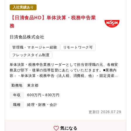
地域です。自然環境や地域資源を取り入れた保育環境が進んでい
から販売まで一貫して自社で行う垂直統合型が中心でしたが、現
ます。子育てをする環境としてはベストな地域です。長野県は住
入社実績あり
在は、他の技術と融合して新たな価値を生み出す等の「共創」を
みやすい街ランキングでも上位に入ってきており、中途入社で県
進めております。M＆Aやリサイクル等の新規環境ビジネスを打ち
【日清食品HD】単体決算・税務申告業
外から入社して来られる方が多くいらっしゃいます。世界売上比
出していく際には課題がつきもので、それぞれの課題を解決して
率約8割程度を誇り、長い歴史をもつ同社は長野県から誕生してお
務
いかないと、新規のビジネスを生み出すことができません。こう
り、その歴史と文化を非常に大切にしていらっしゃいます。
した背景もあり、経理として課題解決を行うべく、体制を強化し
【EPSONの経営】EPSONは精密機器メーカーとしてだけではな
日清食品株式会社
ていく方針です。課題について会計士や顧問の方とすり合わせを
く、社会課題の解決に向けた経営方針を掲げております。海外売
行い、部門と調整を行うことは勿論ですが、課題に対して幅広い
上比率は約8割とグローバルな環境、舞台で、社会課題解決に挑戦
管理職・マネージャー経験
リモートワーク可
守備範囲を持ち、社内外の関係者を巻き込みながら課題を解決い
しています。経営理念に共感できる方の応募をお待ちしておりま
ただける、エプソンの次世代を担っていただける人材を募集しま
フレックスタイム制度
す。
す。【本ポジションの魅力】・国際税務の経験を生かし、ビジネ
単体決算・税務申告業務リーダーとして担当管理職の元、各種実
ス（事業）と密接に連携した活躍を期待できます。・制度会計業
務及び部下・後輩の指導監督にあたっていただきます。■業務内
務だけでなく、ファイナンス業務や事業管理業務（事業により近
容：・単体決算・税務申告（法人税、消費税、他）・固定資産計
い位置でのマネジメントサポート）など幅広いローテーション枠
上、管理・事業会社・現場部門からの質問対応、プロジェクト支
の用意があります。 ・海外勤務希望の方には現地法人のファイナ
勤務地
東京都
援・事業会社・現場部門への指導、管理・財務経理部門内プロジ
ンス責任者など、海外赴任のチャンスがあります。 ・企業の持続
ェクト企画、管理・会計監査対応、税務調査対応【組織構成】財
可能性を評価するESG会計の導入のような、先進的な取り組みに
年収
600万円～830万円
務経理部：全体で約60名が在籍※今回の募集部署：5名が在籍して
関われる可能性があります。 ・職場には中途入社の方も多く、キ
おります。《本ポジションの魅力》同社財務経理部は日清食品グ
ャリアの違いを気にすることなく安心して働くことができます。
職種
経理・財務・会計
ループ９社の経理業務をシェアードしており、今回の募集ポジシ
【勤務地】 本社事業所（長野県：諏訪市）または、広丘事業所
更新日 2026.07.29
ョンである主計チームは決算・税務業務を担っています。日清食
（長野県：塩尻市）新宿事業所（東京都：新宿区）※応相談【同
品グループ事業は国内外で拡大を続けており、「大規模工場の建
社の魅力・特徴/長野県のくらし】 住みやすいランキングトップレ
設プロジェクト」「海外における新規法人の設立」「完全栄養食
ベルの長野県に拠点を置く世界を代表するメーカーです。多くの
気になる