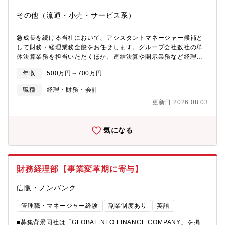
構成されており、中途入社でも馴染みやすい穏やかで落ち着いた
社風で、建設・不動産業界のイメージとは良い意味でギャップあ
その他（流通・小売・サービス系）
り長期就業している社員も多く、腰を据えて働きやすい環境実際
に責任者と面談を行いましたが、現場理解が深く、非常に柔らか
急成長を続ける当社において、アシスタントマネージャー候補と
く誠実な雰囲気でした 【本ポジションの魅力】・売上高約3,000
して財務・経理業務全般をお任せします。グループ会社数社の単
億円／分譲戸建市場シェア3割超の安定基盤・東証プライム上場グ
体決算業務を担当いただくほか、連結決算や開示業務など経理機
ループ基準の財務・会計スキルを習得可能・転勤なし／池袋勤務
能の強化にも携わっていただきます。また、業務プロセスの改善
年収
500万円～700万円
や組織づくりを推進し、事業成長を支える強固な経理体制の構築
に中心メンバーとして取り組んでいただくことを期待していま
職種
経理・財務・会計
す。【具体的な業務】■グループ会社複数社の単体決算■連結決
更新日 2026.08.03
算・IFRS対応 ■適時開示対応補助（有価証券報告書、決算短信作
成等） ■銀行対応 、支払振込承認■年度計画作成、予実管理補助■
監査法人（太陽監査法人）、税理士法人対応 ■業務フロー改善・
気になる
DX推進将来的に経理組織の運営、メンバーの指導・育成、業務改
善の推進などのマネジメント業務を担っていただくことを期待し
ています。【部署構成】直営経理：10名子会社を含めて経理全体
で24名在籍しています。男女比１：３、20-50代のメンバーがお
財務経理部【事業変革期に寄与】
ります。【株式会社AB&CompanyとB-first株式会社について】
Aguグループ全般（子会社・FCを含む）のバックオフィス部門に
信販・ノンバンク
ついては、原則として、持株会社である株式会社AB&Company
と、その子会社であるB-first株式会社の2社で担っております。2
管理職・マネージャー経験
副業制度あり
英語
社に所属する従業員は同じ執務室内で勤務しており、組織や役割
等も、2社の従業員を跨いで構成されておりますので、組織および
■募集背景同社は「GLOBAL NEO FINANCE COMPANY」を掲