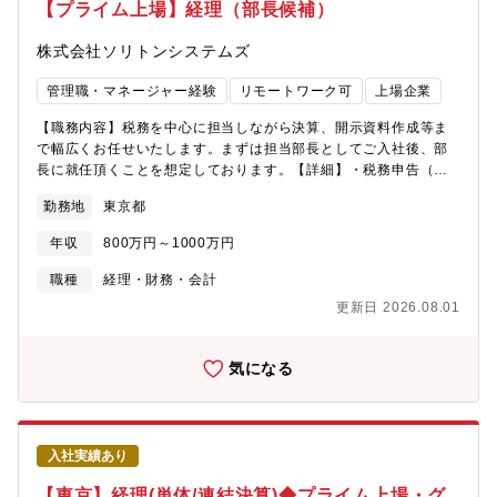
しております。フルフレックスで自由度も高いです）【雇用条
【プライム上場】経理（部長候補）
件】■在籍企業 日清食品株式会社■所属企業 日清食品
ホールディングス株式会社（出向）
株式会社ソリトンシステムズ
管理職・マネージャー経験
リモートワーク可
上場企業
【職務内容】税務を中心に担当しながら決算、開示資料作成等ま
で幅広くお任せいたします。まずは担当部長としてご入社後、部
長に就任頂くことを想定しております。【詳細】・税務申告（消
費税、法人税など）・税効果会計・各種決算業務（月次・四半
勤務地
東京都
期・年次）・原価計算・開示資料作成・固定資産・監査法人、税
理士対応・経理部門のマネジメント・他部門との調整・経営陣へ
年収
800万円～1000万円
のレポート・金融機関との折衝【募集背景】欠員補充【働く環
境】ペーパーレス化が進んでいるため、業務都合に応じて適宜リ
職種
経理・財務・会計
モートワークも活用可能です。【人員構成】配属先は経営管理部
更新日 2026.08.01
（経理財務管轄の部門）となります。執行役員（50代男性）部長
（50代男性・退職予定）営業支援（債権）チーム:3名ペイメント
支援（債務）チーム:3名
気になる
入社実績あり
【東京】経理(単体/連結決算)◆プライム上場・グ