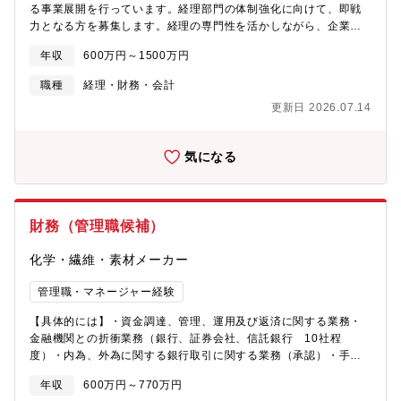
る事業展開を行っています。経理部門の体制強化に向けて、即戦
力となる方を募集します。経理の専門性を活かしながら、企業の
成長を支える重要なポジションです。【具体的な業務内容】■月
年収
600万円～1500万円
次・四半期・年次、連結決算業務■税理士・監査法人との連携■金
商法・会社法に基づく開示資料作成補助■経理業務の効率化・改善
職種
経理・財務・会計
提案■取締役会資料作成■M&A関連業務（デューデリジェンス及び
更新日 2026.07.14
PMI含む）■子会社管理【本ポジションの魅力】■「勘定奉行」経
験を活かし、即戦力として活躍可能■経理業務の全体を経験でき、
キャリアアップに直結■経営層との距離が近く、意思決定に関わる
気になる
機会も■業務改善やシステム導入など、主体的に提案できる風土
財務（管理職候補）
化学・繊維・素材メーカー
管理職・マネージャー経験
【具体的には】・資金調達、管理、運用及び返済に関する業務・
金融機関との折衝業務（銀行、証券会社、信託銀行 10社程
度）・内為、外為に関する銀行取引に関する業務（承認）・手形
に関する業務（照合）・下記、月次年次業務の管理承認予実管理
年収
600万円～770万円
（全社管理・分析）、月次・四半期・年次決算、有価証券報告書