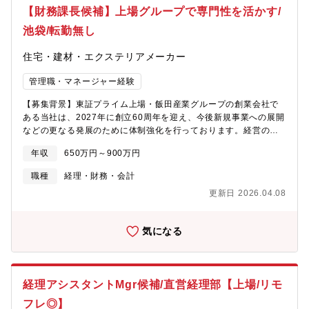
になります。業務負荷が偏らないようメンバーで分散して対応し
【財務課長候補】上場グループで専門性を活かす/
ています。【魅力】同社は営業支援アウトソーサーとして、営業
の代行、営業支援、販売後のお客様フォローなど、ワンストップ
池袋/転勤無し
のサービスを提供しています。2017年、ECサイト支援会社を傘
下に迎え、これまで培ってきた「ヒトの力」に「ITの力」を兼ね
住宅・建材・エクステリアメーカー
備えたオムニチャネル体制を実現しました。大手企業や自治体と
の取引が中心で、一括した販売や営業の代行、支援などを担い安
管理職・マネージャー経験
定した顧客基盤があります。直近では、主要空港でのチェックイ
【募集背景】東証プライム上場・飯田産業グループの創業会社で
ンやアナウンスなどの旅客業務や航空機整備業務などを担うグラ
ある当社は、2027年に創立60周年を迎え、今後新規事業への展開
ンドハンドリング事業を展開する企業の子会社化や、物流関連の
などの更なる発展のために体制強化を行っております。経営の中
DXを推進するIT企業との業務提携など更なる事業拡大やIT化を推
核となる財務も強化しているポジションになります。【業務内
進しています。【組織構成】部長(50代男性)部長代理（40代男
年収
650万円～900万円
容】財務課の中核メンバー（将来の課長候補含む）として、全社
性）プレイングマネジャー(30代男性)スタッフ(30代女性)スタッ
の財務業務全般をご担当いただきます。管理部門はキャリア採用
フ(20代男性)契約社員(1名)派遣社員(1名)
職種
経理・財務・会計
比率が約9割と高く、中途入社の方が活躍・定着しやすい環境で
更新日 2026.04.08
す。～具体的には～■財務業務全体管理（資金繰り、入出金、決
済、海外送金等）■部下指導・マネジメント■資金調達・銀行対応■
ホールディングス間連携など※管理部門は財務部、人事部、総務
気になる
部で構成。財務の業務に専念でき、スキルアップに繋げられる環
境です。【配属先】■財務部12名（財務課：6名/経理課：4名/関係
会社管理課：2名）※財務課への配属/財務業務全般をお任せしま
す※財務部は、財務課、経理課、関係会社管理課の3つの課からな
経理アシスタントMgr候補/直営経理部【上場/リモ
り、当ポジションは、財務課の担当として、財務業務全般をお任
せします。【職場環境・社風】管理部門は約9割がキャリア採用で
フレ◎】