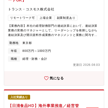
ートOK】
トランス・コスモス株式会社
リモートワーク可
上場企業
副業制度あり
【業務内容】本社の経理財務部門の連結決算において、連結決算
業務の実務のマネジャーとして、リーダーシップを発揮しながら
連結決算及び開示資料作成業務のマネジメントと業務に関与する
人材の育成を担当していただきます。また、海外子会社の経理責
勤務地
東京都
任者と会計課題等について英語でコミュニケーションを図る役割
も担います。【具体的な業務】■月次・四半期・年次の連結決算業
年収
800万円～1000万円
務各企業を担当しているメンバーのレビューを含む■国内外の子会
社との連携・連結パッケージの作成・レビュー子会社からの提出
職種
経理・財務・会計
データの確認・分析・疑問点の解消など■連結開示資料(会社法・
更新日 2026.08.03
金融商品取引法）の作成■会計監査対応（監査法人との折衝）■経
理業務の効率化・業務フロー改善その他、関連部署と連携して子
会社の買収や組織再編等の会計に関わる課題対応を行います。ま
気になる
ずは、上3つの■をお任せし、当社の業務をある程度把握されたタ
イミングで下2つの■へと幅を広げていただきます。【配属組織に
ついて】配属予定部門：コーポレート統括 グループファイナンス
総括 経理財務本部 経理統括部 連結経理部5名（契約社員含む）の
入社実績あり
組織です。【キャリアパス】MGR候補として採用。入社直後から
マネジメントをお任せするわけではありませんが、成果・能力等
【日清食品HD】海外事業推進／経営管