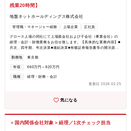
れます。 自らの分析・提言が、事業投資・M&A・新規事業の判
残業20時間】
断に直結します。◆ グループ全体を俯瞰できるスケール感 担当
するのは1社ではなく、個性豊かな18社、そして未来の100事
地盤ネットホールディングス株式会社
業。 グループ全体のキャッシュフローを統括し、資金の流れを
管理職・マネージャー経験
上場企業
正社員
デザインするダイナミックな役割です。◆ 仕組みとチームを創る
フェーズ 財務チームの整備・育成、業務の標準化など、仕組み
グロース上場の同社にて上場親会社および子会社（事業会社）の
を“つくる側”の経験が得られます。 盤石な財務体制を自らの手で
経理・会計・財務業務をお任せ致します。【具体的な業務内容】■
築き上げる面白さがあります。◆ 変革期の中心で挑むやりがい
月次、四半期、年次決算■連結決算■有価証券報告書等の開示資料
ネクステージグループは現在、18事業から100事業体制へ向かう
（経理の部分）作成■顧問税理士対応■監査法人対応※使用システ
拡張フェーズ。 「未整備な部分がある」＝「自ら創る余地があ
勤務地
東京都
ム勘定奉行、TOKIUM（経費精算）、invox（請求書処理）【同ポ
る」ことを楽しめる方に最適な環境です。?ネクステージグループ
ジションの魅力】■現部長の直下で経理課長のポジションとして更
ホールディングスについて￣￣￣￣￣￣￣￣￣￣￣￣￣￣￣￣￣
年収
660万円～820万円
なるキャリアアップを図ることが見込めます。■各コーポレート部
￣￣￣￣￣￣￣￣創業20年目を迎えた弊社は、ネクステージグル
長とともに業務効率化を重視しご自身が行う業務を細かく明確化
職種
経理・財務・会計
ープは、過去の学歴・経歴に関係なく、【あきらめずに挑戦し続
していることにより、残業時間が20～30時間となっており働きや
けることで、「チャンスなら、まだある」と思える社会をつく
更新日 2026.02.25
すい環境が整備されています。■役職定年がなく、収入の安定やや
る】という理念を掲げ、4つの事業領域、18事業にて異業種多角展
りがいの継続に繋がることができます。■社内のコミュニケーショ
開しているホールディングスカンパニーです。異業種×多角化経営
ンを大切にしているため出社を軸としつつ時差出勤や半日休暇、
を進めており、自社からのインキュベーション（新規事業の立ち
気になる
場合に応じたリモート取得の相談も可能であり、ご自身に合った
上げ）や、M&Aを行い、30期までに100事業の創出を目指し
働き方が可能です。【組織構成】経理財務部３名【同社につい
て】同社は住宅業界では数少ないITを積極的に活用するベンチャ
ー企業です。住宅地盤業界の「見える化」を推進し、住生活エー
＜国内関係会社対象＞経理／1次チェック担当
ジェントとして専門的な知識やノウハウをもとに公正中立な立場