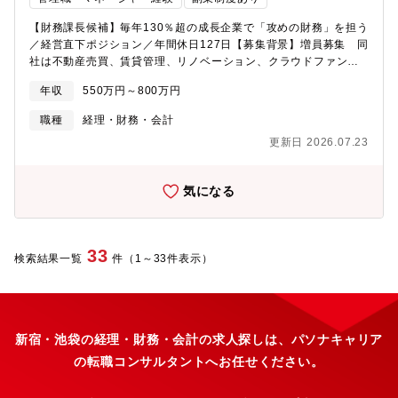
トローラーのもとで業務に従事いただきます。【英語使用頻度】
【財務課長候補】毎年130％超の成長企業で「攻めの財務」を担う
英語の使用頻度は、日本語：英語＝6：4程度を想定しています。
／経営直下ポジション／年間休日127日【募集背景】増員募集 同
英語での会話が全くできない方よりは、日常会話レベルの英語力
社は不動産売買、賃貸管理、リノベーション、クラウドファンデ
をお持ちの方を歓迎します。【働き方】・リモートワーク：週2~3
ィングをワンストップで提供し、事業拡大を続けています。 現
回・残業時間：月10～20時間程度を想定しています。【キャリア
年収
550万円～800万円
在、開示している中期経営計画に基づき、さらなる非連続的な成
パス】・入社後は、経理・財務領域の実務を担いながら、将来的
長を目指しています。売上高1,000億円規模からさらにその先へ進
にはより上位のコントローラー（マネジメントポジション）を目
職種
経理・財務・会計
むためには、単なる管理部門としての財務ではなく、「財務面か
指していただくことが可能です。・ダナハーGoシステムを活用し
更新日 2026.07.23
ら会社の成長をリードする」より強固な体制が必要です。 事業拡
て、別職種への挑戦など柔軟なキャリアパス形成が可能です。
大のアクセルを踏み込むための資金調達や財務戦略を担い、経営
【募集背景】前任者の退職に伴う欠員補充です。
と一体となって組織を強化していただける方を募集します。【ポ
気になる
ジションの特徴】経営層と距離が近く、役員と日常的にやり取り
しながら意思決定を支える稀有な環境【業務内容】直近5年で急成
長する同社において、事業成長の源泉となる「資金」をコントロ
ールする財務課長候補としてご活躍いただきます。～具体的な業
33
検索結果一覧
件（1～33件表示）
務～・金融機関の新規開拓・折衝（最重要ミッション）・ファイ
ナンス実務（融資案件選定、契約実務、期日管理）・資金繰り管
理、資金調達計画策定・経営会議・取締役会資料作成／プレゼン
【組織構成】経理部 経理課 全体４名ー 専門役１名(50代)／主任
１名(30代)／担当者３名(20代)【魅力ポイント】・経営に最も近
新宿・池袋の経理・財務・会計の求人探しは、パソナキャリア
い財務ポジション：役員と日常的にやり取りしながら意思決定を
の転職コンサルタントへお任せください。
支える稀有な環境・5年で売上2.3倍／上場企業の急成長ステージ
に関われる・“守り”ではなく“攻めの財務”として資金調達・金融機