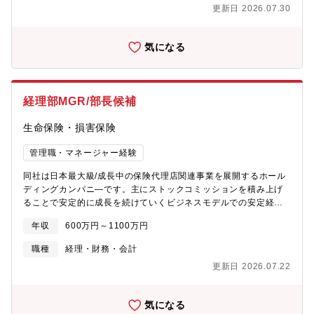
フ(20代男性)契約社員(1名)派遣社員(1名)
更新日 2026.07.30
損、のれん減損・銀行対応 、支払振込承認・年度計画作成、予実
管理 ・監査法人（太陽監査法人）、税理士法人、証券会社（主幹
事／大和証券）、取引所対応 将来的に経理組織の運営、メンバー
気になる
の指導・育成、業務改善の推進などのマネジメント業務を担って
いただくことを期待しています。【部署構成】直営経理担当：10
名子会社を含めて経理全体で24名在籍しています。男女比１：
３、20-50代のメンバーがおります。【株式会社AB&Companyと
経理部MGR/部長候補
B-first株式会社について】Aguグループ全般（子会社・FCを含
む）のバックオフィス部門については、原則として、持株会社で
生命保険・損害保険
ある株式会社AB&Companyと、その子会社であるB-first株式会社
の2社で担っております。2社に所属する従業員は同じ執務室内で
管理職・マネージャー経験
勤務しており、組織や役割等も、2社の従業員を跨いで構成されて
おりますので、組織およびポジション等によっては、B-first株式
同社は日本最大級/成長中の保険代理店関連事業を展開するホール
会社の所属となる可能性がありますが、2社間において体制等の相
ディングカンパニ―です。主にストックコミッションを積み上げ
違はございません。
ることで安定的に成長を続けていくビジネスモデルでの安定経営
基盤に加えて、積極的な拡大施策を推進、第二創業期として大き
年収
600万円～1100万円
な事業変革の途上にあります。2025年9月、株主がアドバンテー
ジパートナーズから KKR に交代し、経営基盤はさらに強固となり
職種
経理・財務・会計
ました。 これに伴い、組織改編・経営体制の刷新・強化が急務と
更新日 2026.07.22
なっています。今回のポジションでは、経理部 マネジャー（課
長）として経理業務全般をご担当いただきます。■業務内容：担当
業務詳細は、今までの経験に応じて決定となりますが、子会社を
気になる
数社担当頂き、月次/年次決算業務～管理体制の構築まで担う予定