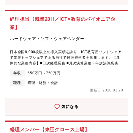
です。他にも、経験に応じ事業会社の財務会計業務、各種監査対
応、税務関連業務等もご担当いただく予定で、ホールディングス
の連結決算や開示業務もお任せしたいと考えております。※これ
経理担当【残業20H／ICT×教育のパイオニア企
までのご経験に応じて業務をアサインする予定です。■組織構成：
経理部 部長含む10名 ２課に分けて構成■採用背景：現状、部長が
業】
両課長を兼務しており、HDとしての連結決算は部長が実務も対応
しています。連結・単体の年次、四半期、月次決算のプロセス再
ハードウェア・ソフトウェアベンダー
構築、体制強化・整備の必要があり、課長として上記業務をリー
ド頂きます。IFRS導入も行われており、プロセス・ルール・帳票
日本全国8,000校以上の導入実績を誇り、ICT教育用ソフトウェア
類の整備、連結対応、開示、監査対応、税効果、など組織強化、
で業界トップシェアである当社で経理担当者を募集します。【具
メンバーマネジメントも含めて、ハンズオンでの活躍を期待して
体的な業務内容】■日次経理業務 ■月次決算業務・年次決算業務・
います。■組織の雰囲気主に20代～40代の社員で構成されていま
キャッシュフロー計算書作成 ■監査対応補助 ■会計事務所対応 ■連
す。チームメンバーは活発にコミュニケーションが取れており、
年収
650万円～750万円
結決算報告対応 上記業務を段階的にお任せしていきます。【配属
ひとりひとりの意見が尊重されながら業務を行っております。中
先について】財務経理室（3名）※穏やかで明るい方が多く、コミ
途入社比率も8割程度と高く、中途入社の方でも活躍できる社風で
職種
経理・財務・会計
ュニケーションも取りやすい環境です。 中途の方も馴染んでい
す。■働き方：時差出勤：9時、9時30分と出勤時間を選ぶ事がで
更新日 2026.01.20
ただける社風です。【募集背景】体制増強による増員募集。【魅
きます。在宅勤務(リモート勤務)：現状週２日程度まで在宅勤務が
力点】・働き方◎WLBを整えてご就業いただけます。平均残業時
できる制度が整っております。■同社の特徴・魅力：保険見直し本
間が20H程度のため、・教育ICTのパイオニア！社会貢献性の高い
舗グループは、「テレマーケティング」「来店型ショップ」
気になる
事業内容同社は、子どもの学びに貢献できる安定性の高い事業を
「WEB」「法人アライアンス営業」という幅広い販売チャネルを
手掛けています。 教育現場はIT化がまだまだ改善の余地がありま
有しています。これらを組み合わせることによって、お客様のご
す。そこに携わっていただく事業展開をしており貢献性が高い事
要望に沿った方法でご提案することが可能となっています。例え
業です。・
ば、近くにショップがないためお電話を希望されるお客様や、一
経理メンバー【東証グロース上場】