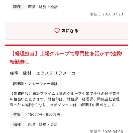
です。 （※現時点では完全リモートワークではありません/通常
性を発揮頂くことが出来ます。【業務内容】■税務コンプライアン
は週2回程度在宅のイメージです）・監査法人の海外関係会社往査
職種
経理・財務・会計
ス・法人税・消費税・源泉所得税の申告業務・必要な届出書の作
への同行や、グローバルミーティングへの参加機会があり、英語
更新日 2026.07.23
成から申告書の作成まで、日本法人における申告業務全般を法令
力を活かせる環境です。・海外出張は原則として年1回以上（監査
を遵守しながらも効率的に主担当として遂行します。■税務会計・
法人の海外往査への同行など）を想定しており、将来的には海外
日本基準（JGAAP）およびIFRSに基づく当期税金・繰延税金の計
赴任も視野に入れています。・会計インフラを含め、今後さまざ
気になる
算・分析を行います。・グループIFRS監査においては、税務会計
まな仕組みを整備していくフェーズのため、多様なプロジェク
開示資料を作成し、外部監査人からの質問に経理部門と連携しな
ト・業務に関わることができます。
がら対応します。■移転価格管理・グループ内取引に関する移転価
格分析・設定・文書化（マスターファイル・ローカルファイル
【経理担当】上場グループで専門性を活かす/池袋/
等）を担当します。・BEPS Pillar 2の要請に対しては、グローバ
ル税務や他部署とも協働しつつ国内外のコンプライアンスを担保
転勤無し
していきます。■税務調査対応・国税局等による様々な税務調査に
おいて、会社が行っている税務処理の正当性を説明します。・調
住宅・建材・エクステリアメーカー
査資料を準備し、調査官に対応する一連のプロセスの主担当とな
ります。■社内税務コンサルティング・財務・法務・事業部門など
管理職・マネージャー経験
社内各部門からの税務に対する問い合わせに対応します。・ビジ
【業務内容】東証プライム上場のグループ企業で全社の経理業務
ネスニーズと税務要件のバランスを取りながら、実務的な判断・
を担当いただきます。財務部は、財務課、経理課、関係会社管理
助言を行います。・今までとは異なる対応が求められる場合や社
課の3つの課からなり、当ポジションは、経理課の担当として、経
内に税務コンプライアンスを浸透させるためのセミナー開催も考
理業務全般をお任せします。 【業務詳細】■月次決算、四半期決
えられます。■業務プロセス整備・効率化・現在整備途上にある日
年収
450万円～650万円
算、本決算（単体・連結）■親会社へのレポーティングパッケージ
本の税務業務体制を構築・改善します。・データ抽出及び加工等
作成■監査法人対応 ■税務申告及び税務調査対応■伝票および帳
の補助業務については業務委託を活用しながら、自ら効率化を提
職種
経理・財務・会計
票、決算に付随する資料の作成※管理部門は財務部、人事部、総
案・推進します。【魅力】■グローバルの意思決定に近い環境：グ
更新日 2026.04.08