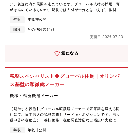
ポジション等によっては、B-first株式会社の所属となる可能性が
げ、急速に海外展開を進めています。グローバル人材の採用・育
ありますが、2社間において体制等の相違はございません。
成を進めているものの、現状では人材が十分とはいえず、体制強
化が急務となっています。そのため、英語と経理の両面に強みを
年収
年収非公開
持ち、即戦力としてご活躍いただける方を募集します。■具体的な
業務内容・海外連結子会社の経理担当者と連携した連結財務諸表
職種
その他経営幹部
の作成 ※連結会計システム：STRAVIS・連結決算における各種
更新日 2026.07.23
課題の把握および解決策の立案・実行・監査法人による海外子会
社往査への同行を含む、連結決算監査対応■ミッション・やりがい
日々の連結決算業務に加え、グループ全体としての決算体制強化
気になる
や、連結決算の効率化・高度化に向けた施策の提案・実行も担っ
ていただきます。単なるオペレーション担当ではなく、・連結決
算のスペシャリスト・将来的な管理職候補としてキャリアを築い
ていただけるポジションです。必要なスキルと意欲をお持ちの方
税務スペシャリスト◆グローバル体制｜オリンパ
であれば、真の「連結経理プロフェッショナル」として成長でき
る環境があります。■配属部門・ポジションの魅力＜部門の魅力
ス基盤の顕微鏡メーカー
＞・同社グループの連結決算の中枢を担う部署であり、会計・税
務の知見を存分に活かすことができます。・ご入社当初は、主に
機械・精密機器メーカー
海外関係会社（シンガポール、インド、ブラジル、メキシコ等）
の担当をお任せする想定で、 決算資料のやり取りや課題解決ミ
【期待する役割】グローバル顕微鏡メーカーで変革期を迎える同
ーティングなど、英語を使用する機会が比較的多いポジションで
社にて、日本法人の税務業務をリード頂くポジションです。法人
す。・IFRS（国際会計基準）を導入しているため、国際会計基準
税申告や税務会計、移転価格、税務調査対応など幅広い実務に携
に関する知識・経験を深めることができます。＜ポジションの魅
わるだけでなく、日本の税務体制をゼロから構築・改善できる裁
力＞・テレワークにも対応しており、一定程度の在宅勤務が可能
年収
年収非公開
量やグローバルTaxチームと連携しながら、経営に近い視点で専門