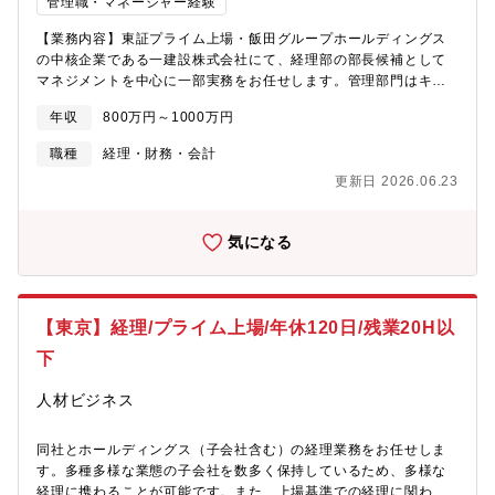
管理職・マネージャー経験
当であっても中小企業と同等の規模の子会社であり非上場の中小
企業では経験できない経理業務を経験できます。また、親会社の
【業務内容】東証プライム上場・飯田グループホールディングス
子会社統制の観点から、経理業務を通して、会計・税務・労務・
の中核企業である一建設株式会社にて、経理部の部長候補として
法務リスクを検知し、社内の専門部門と連携しながら対応方針を
マネジメントを中心に一部実務をお任せします。管理部門はキャ
検討し、子会社にリスクへの対処を促す重要な役割を担っていま
リア採用比率が約9割と高く、中途入社の方が活躍・定着しやすい
す。【教育体制】基本的にOJTにて業務を遂行していただき、同
年収
800万円～1000万円
環境です。 【業務詳細】財務部（財務課・経理課・関係会社管理
社の経理業務の進め方を学んでいただきます。その他、会計関係
課）のうち、経理課に配属となり、以下業務をお任せします。■
職種
経理・財務・会計
法規や税制の改正がある場合には部内で研修を行いますし、業務
具体的な業務内容マネジメント月次決算・四半期決算・年次決算
に関係する研修を外部のWeb研修講座を利用して、実施していま
更新日 2026.06.23
（単体／連結）親会社（飯田グループHD）へのレポーティングパ
す。【キャリアパス】一次確認者としてのご経験をしっかり積ん
ッケージ作成監査法人対応税務申告および税務調査対応伝票・帳
だ後は、今後の法改正などに伴い発生するプロジェクト担当を担
票処理、決算関連資料の作成※管理部門は「財務部・人事部・総
気になる
っていただきます。ゆくゆくは、より組織全体のマネジメントに
務部」で構成されており、 経理業務に専念でき、専門性を高め
関わっていただくことも可能です。【配属部署について】配属予
やすい体制が整っています。【募集背景】東証プライム上場・飯
定部門：コーポレート統括 国内関係会社経営管理本部 国内関係会
田グループホールディングスの創業会社として、2017年に創立50
社経理財務部部長以下22名の組織です。20代～40代まで幅広い年
周年を迎え、現在も安定成長を継続しています。今後の事業拡大
代のメンバーが揃っており、税理士が３名、1次チェック者は5名
【東京】経理/プライム上場/年休120日/残業20H以
およびガバナンス強化に向け、経営の中核を担う経理部門の体制
おりますので、互いに切磋琢磨しながらも、知識を持ったベテラ
強化を目的とした増員募集です。 【配属先】■財務部12名（財務
下
ンとともに業務推進する環境が整っています。
課：6名/経理課：4名/関係会社管理課：2名）※経理課への配属/経
理業務全般をお任せします【職場環境・社風】管理部門は約9割が
人材ビジネス
キャリア採用で構成されており、中途入社でも馴染みやすい穏や
かで落ち着いた社風で、建設・不動産業界のイメージとは良い意
同社とホールディングス（子会社含む）の経理業務をお任せしま
味でギャップあり長期就業している社員も多く、腰を据えて働き
す。多種多様な業態の子会社を数多く保持しているため、多様な
やすい環境実際に責任者と面談を行いましたが、現場理解が深
経理に携わることが可能です。また、上場基準での経理に関わり