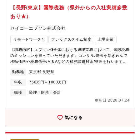
ーム全体で約50名在籍。海外駐在の実績も多数。■財務経理部全体
【長野/東京】国際税務（県外からの入社実績多数
では管理職含め約7割が中途入社であり、様々なバックグラウンド
あり★）
の方が活躍しています。中途入社者が早期に部署になじめるよう
なオンボーディングにも力を入れています。【働き方について】■
セイコーエプソン株式会社
当社はフレックス勤務とテレワークを推進しています。ペーパー
レス＆デジタル化が進んでいますので、在宅勤務も可能（目安は
リモートワーク可
フレックスタイム制度
上場企業
週1～3日程度）、午前テレワーク・午後出社という働き方も可能
です。育児中の社員も多数在籍しています。■来社対応やMTG時は
【職務内容】エプソンG全体における経理業務において、国際税務
出社も発生しますが、状況に応じてフレキシブルな働き方が実現
のミッションを担っていただきます。コンサル/現法を巻き込んで
できております。■東京本社に出社した場合は社員食堂をご利用い
移転価格や税務係争/M＆Aなどの税務課題対応/整理を行います。■
ただけます。今話題の完全栄養食が300円で食べられます！【その
エプソングループの税務論点(移転価格対応、BEPS対応等)の整理
他雇用条件】■在籍企業 日清食品株式会社■所属企業
勤務地
東京都 長野県
対応業務全般■事業課題(海外現法との役務提供・費用負担・商流
日清食品ホールディングス株式会社（出向）
変更等)に対する税務論点の整理■M&Aなど組織再編における税務
年収
750万円～1000万円
論点の整理■海外子会社の税務論点（税務係争や利益管理等）の整
理サポート・指導【募集背景】業種・業態別にお客様の生産性向
職種
経理・財務・会計
上につながる商品ラインアップやソリューションを提供している
更新日 2026.07.24
当社。財務経理部では、ともに事業を推進し、より良い社会の実
現を目指していただける方を募集しております。IFRSのルールに
基づいて決算を開示していくことが主なミッションにはなります
気になる
が、昨今IFRSとは違った非財務情報のルールが新しく出始めてい
ることもあり、投資家に対してより専門的でグローバルな対応が
求められております。以前は、独自開発した技術を中心に、開発
から販売まで一貫して自社で行う垂直統合型が中心でしたが、現