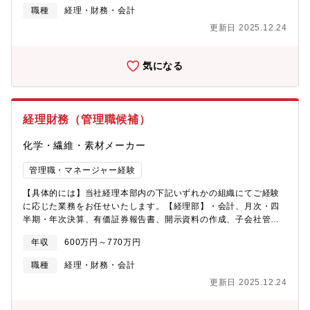
に関する業務、監査対応（年1～2回）、総会対応※ご経験に応
職種
経理・財務・会計
じ、担当業務、ポジションも幅広くサーチさせていただきます。
更新日 2025.12.24
※将来的には管理職として課のマネジメントをお任せする可能性
があります。（入社時は一般職として採用となります）また、キ
ャピタルアロケーションも含め、経営戦略にも携わっていただき
気になる
ます。
経理財務（管理職候補）
化学・繊維・素材メーカー
管理職・マネージャー経験
【具体的には】当社経理本部内の下記いずれかの組織にてご経験
に応じた業務をお任せいたします。【経理部】・会計、月次・四
半期・年次決算、有価証券報告書、開示資料の作成、子会社管理
に関する業務・有価証券報告書に関する業務、監査対応（年1～2
年収
600万円～770万円
回）、総会対応【財務部】・外為・内為、資金調達管理、運用を
及び返済を含めた金融機関との折衝業務・予実管理・分析、月
職種
経理・財務・会計
次・四半期・年次決算、有価証券報告書に関する業務、監査対応
更新日 2025.12.24
（年1～2回）、総会対応【連結開示チーム】・国内外グループ会
社全体の連結決算※ご経験に応じ、担当業務、ポジションも幅広