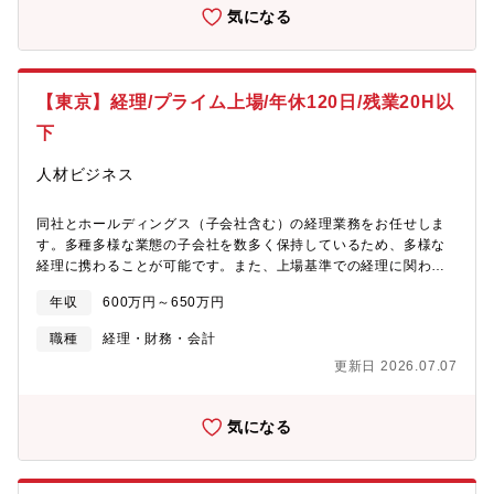
くサーチさせていただきます。※将来的には管理職として課のマ
気になる
ネジメントをお任せする可能性があります。（入社時は一般職と
して採用となります）また、キャピタルアロケーションも含め、
経営戦略にも携わっていただきます。
【東京】経理/プライム上場/年休120日/残業20H以
下
人材ビジネス
同社とホールディングス（子会社含む）の経理業務をお任せしま
す。多種多様な業態の子会社を数多く保持しているため、多様な
経理に携わることが可能です。また、上場基準での経理に関わり
ステップアップしたい方にもぴったりのポジションです。【職務
年収
600万円～650万円
内容」■伝票起票■現金出納 ■経費精算、支払請求書チェック■単
体、子会社の月次・四半期・年次決算業務■監査、税務対応将来的
職種
経理・財務・会計
には、ホールディングスの連結決算、開示に携わる可能性もあり
更新日 2026.07.07
ます。★業務スキルや意欲に応じて担当業務領域を少しずつ増や
していきます。また急成長企業で活発に買収等を行っているた
め、その際は新たに連結を組むなどやりがいや、楽しさを実感で
気になる
きる環境です。【就業環境】年間休日120日、残業平均20時間、
月中も業務のメリハリを業務を進める事ができ、腰を据えて就業
しやすい環境です。残業時間については平時で平均月20時間程度