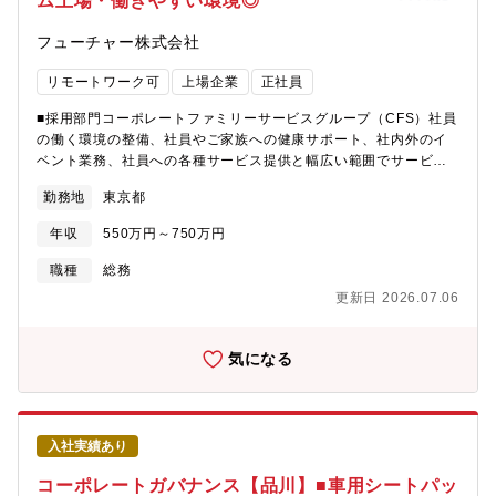
ム上場・働きやすい環境◎
は障がい者採用受入れ部門です。◆求める人物像?難しいことをわ
かりやすく相手に伝える高いコミュニケーション力?お客様の要望
フューチャー株式会社
や状況などを正しく把握し理解する力?論理的に物事を考える力?
難しいことや経験のないことにもひるまない挑戦心?自身やチーム
リモートワーク可
上場企業
正社員
を成長させようとする向上心?最後まで諦めない熱意・バイタリテ
ィ?良いものを取り入れて進化していく柔軟性?新しい環境や状況
■採用部門コーポレートファミリーサービスグループ（CFS）社員
変化への適応力
の働く環境の整備、社員やご家族への健康サポート、社内外のイ
ベント業務、社員への各種サービス提供と幅広い範囲でサービス
を提供する部署です。・部門人数：11名・男女比：3：7・中途比
勤務地
東京都
率：100％・メンバーの雰囲気：対社員向けの仕事ということもあ
り、他部門とも柔軟にコミュニケーションが取れる穏やかな方が
年収
550万円～750万円
多いです。■オフィスファシリティチーム・チーム人数：2名（業
務に応じて他チームからサポートメンバーが入ります）■募集背景
職種
総務
オフィスリニューアルプロジェクトが進行中！より良い社内環境
更新日 2026.07.06
を目指して、増員します。■職務内容の概要オフィス戦略の立案構
築、オフィス環境整備、備品・機器管理、リスク管理（BCP・保
険対応等）、その他：共益業務等サポート部署の一員として オ
気になる
フィスの環境整備に関わる業務をお任せいたします。その他、総
務部門として社員に対するサービス（ファシリティ管理、オフィ
スの環境整備、庶務業務等）もチームメンバーとともに対応頂き
ます。■具体的な業務内容・オフィス環境全般の対応（増床・減床
入社実績あり
／レイアウト変更／移転など）・オフィス、什器の修繕対応・フ
ァシリティ管理（具体的どんな業務が発生しそうか）・備品、機
コーポレートガバナンス【品川】■車用シートパッ