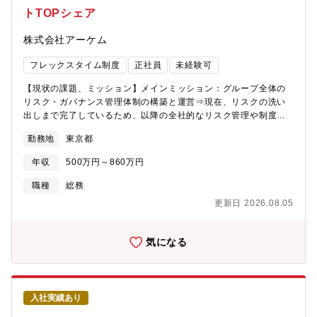
器管理、リスク管理（BCP,保険対応等）・その他、CFS業務全体
トTOPシェア
■求める人物像 ・安定した勤怠で勤務できる方 ・コミュニケー
ション能力がある方（外・内部問わず人と接することに抵抗がな
株式会社アーケム
い方） ・明るく安定した受け答えができる方 ・ホスピタ
リティ精神がある方
フレックスタイム制度
正社員
未経験可
【現状の課題、ミッション】メインミッション：グループ全体の
リスク・ガバナンス管理体制の構築と運営⇒現在、リスクの洗い
出しまで完了しているため、以降の全社的なリスク管理や制度設
計・運営などを推進いただきたいと考えています。※アーケムグ
勤務地
東京都
ループの持続的かつ健全な運営のため、全社的なリスクを適切に
把握・管理し、リスクの発生を未然に防ぐことは、非常に重要な
年収
500万円～860万円
キーファクターです。各部署や各拠点の状況を踏まえ、コーポレ
ートガバナンス業務に取り組んでいただけることを期待していま
職種
総務
す。【担当業務概要】課長直下のポジションで「ガバナンス主担
更新日 2026.08.05
当」としてご活躍いただきます。裁量権を持ちながら、リスクマ
ネジメント体制の構築やリスクの統制に関われるやりがいのある
環境です。（具体的な業務一例）・グループ全体のリスク・ガバ
気になる
ナンス管理体制の構築と運営（メインミッション）・会社経営層
のサポート （経営会議／取締役会／株主総会の運営）・株主との
リレーション構築・グループ横断でのコーポレート機能設計など
【将来的な業務期待】ご入社後は、コーポレートガバナンス業務
入社実績あり
を始めとして、内部統制・内部監査・安全防災といった会社の基