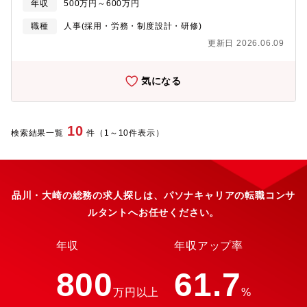
年収
500万円～600万円
化・DX推進将来的には、人事総務グループ全体の以下の業務にも
ー1名、メンバー2名） ∟財務経理ユニット（ユニット長）
携わっていただきます。■労務業務全般（給与計算、社会保険手続
ー財務経理／契約（リーダー1名、3.5名） ∟人事総務ユニット
職種
人事(採用・労務・制度設計・研修)
き、福利厚生、勤怠管理 等）■総務業務全般（社有車管理、社宅
（ユニット長） ー労総人（リーダー1名、メンバー1名）★本
更新日 2026.06.09
管理、施設管理 等）＜求める人材像＞・人事総務領域において、
ポジションへジョインいただく予定です。 ー採用（リーダー1
挑戦と進化・変化を恐れず、主体性をもって業務の企画・立案・
名） ∟組織運営ユニット（ユニット長） ー運営・広報（リ
実行、ならびに組織の成長に貢献できる方。・コミュニケーショ
ーダー1名、メンバー1名） ー統制（リーダー1名）【キャリア
気になる
ンを大切にし、関係者と円滑に対話できる方。・ロジカルな志向
イメージ】■将来的にはコーポレート領域のマネジメント候補とし
を持ち、課題の本質を捉えて改善策を立案・実行できる方。＜や
て、法改正対応や働き方改革の企画推進などより戦略的な役割を
りがいや魅力＞・経営層や各部門と密に連携し、会社運営の根幹
担っていただくことを期待しています。【同社について】ローソ
を支えるやりがいがあります。・自身のアイディアや提案が制度
10
ンデジタルイノベーション（LDI）は2016年 1月に、ローソンの
検索結果一覧
件（1～10件表示）
や施策として実現し、組織全体の働きやすさ・成長に貢献できま
店舗システムを刷新するために戦略的に設立されたIT専門の会社
す。・多様な業務経験を通じて、幅広い知識・スキルを身につけ
です。「私たちは”みんなと暮らすマチ”を幸せにします。」という
ることができます。・働き方や組織風土の改善など、社員一人ひ
ローソングループ理念のもと、『最新のテクノロジーとデータを
とりの働く環境を直接支援できる実感があります。・挑戦と進化
利活用し、ローソングループの今と未来を創り、社会へ貢献す
を歓迎する風土の中で、新しいことにも積極的に取り組めます。
品川・大崎の総務の求人探しは、パソナキャリアの転職コンサ
る。』ことをパーパスに掲げています。2,000万DLを誇るスマホ
＜目指せるキャリア＞・人事、総務領域のゼネラリストとして成
アプリの開発やITシステムのデータ分析業務など、ローソンのシ
ルタントへお任せください。
長し、将来的には組織リーダーやマネジメント層など、組織運営
ステムの設計・開発、運用・保守業務を中心に、プロジェクト推
の中核を担うキャリアを目指せます。・ご希望や適性に応じて、
進やデータ分析業務などを担い、高いIT専門技術を持ったスペシ
採用・人材開発・制度企画・総務企画・働き方改革推進など、特
年収
年収アップ率
ャリスト集団として、ローソングループの事業および社会へ貢献
定分野の専門性を深めることも可能です。・組織全体の課題解決
しています。
やプロジェクト推進に携わることで、プロジェクトマネジメント
800
61.7
や業務改善などのキャリアも広げていくことができます。・若手
万円以上
%
のうちから幅広い業務経験を積み、将来的には組織の成長戦略策
定や新たな制度構築など、会社の未来づくりに貢献できる役割を