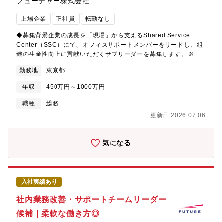
フューチャー株式会社
自ら課題を見つけ、改善提案を形にしていくことで組織の仕組み
づくりや働きやすい環境づくりに直接貢献できます。周囲との連
上場企業
正社員
転勤なし
携を大切にしながらも、自身の判断で業務を進めていける裁量が
あり、責任とやりがいの両方を実感できるポジションです。■働き
◆募集背景企業の成長を「現場」から支えるShared Service
方：週1～2回のリモート勤務を活用している社員がほとんどで
Center（SSC）にて、オフィスサポートメンバーをリードし、組
す。午前中はリモート勤務、午後から出社するといった柔軟な働
織の生産性向上に貢献いただくサブリーダーを募集します。※当
き方も可能です。＜新卒・キャリア採用者比率＞新卒とキャリア
部門は障がい者採用受入れ部門です。◆主なミッション：チーム
採用者の比率が5：5であり、多様性に富んだ組織風土が競争力の
勤務地
東京都
マネジメントと業務推進オフィスサポートメンバー（主に障がい
源泉です。＜ワークライフバランス＞有給休暇取得率：
を持つ社員）の日々の業務運営、品質管理、およびメンバー育成
70.9％（2023年3月期）平均残業時間/月：23.0時間（2023年3月
年収
450万円～1000万円
が主なミッションとなります。1.オフィスサポートメンバーの管
期）テレワーク制度フレックスタイム制度（コアタイムなし）育
理・育成・サポート・チームメンバー（10～12名程度）の勤怠管
職種
総務
児休業復職率：95％（2022年3月期）【自律的なキャリア形成を
理、日々の業務指示、進捗管理・メンバーの能力や特性に合わせ
促す人材育成制度】 キャリア相談窓口、社内公募制度、社内イ
更新日 2026.07.06
た業務の割り振り、OJT・定期的な面談による成長支援・メンバ
ンターン制度、キャリア面談、 キャリア自律を考える講演会
ーが安心して働ける環境づくりと多角的なサポート2.業務の品質
【健康のための制度】 定期健康診断、メンタルヘルス研修、健
管理と改善推進・清掃、郵送物対応、備品管理、庶務業務など、
気になる
康リテラシー向上に向けた研修 ※人間ドック・がん検診の自己
チームが担当する業務全般の品質チェック・メンバーと共に業務
負担無料化 ※20歳以上の女性を対象に「子宮がん検診」の無料
フローの課題を発見し、創意工夫や改善を推進・改善の成果を数
化 【育児・介護支援のための制度】 育児休職制度、育児短時
値化し、SSC全体の生産性向上へ貢献3.SSCリーダーおよび関係
間勤務制度、介護休職制度、介護短時間勤務制度 ※女性社員だ
部署との連携・業務報告、改善提案、メンバーに関する状況共
けでなく、男性社員も多数利用しています【職場における受動喫
入社実績あり
有・社員が快適に働けるオフィス環境を維持するための、他部署
煙の対策】 屋内原則禁煙（喫煙室あり）
との連携・調整なお、基本的にはオフィス勤務のポジションとな
社内業務改善・サポートチームリーダー
ります。（リモートワークは原則認めておりません）◆体制・
候補｜柔軟な働き方◎
SSC全体では30名程度。 このうちオフィスサポートチームは現