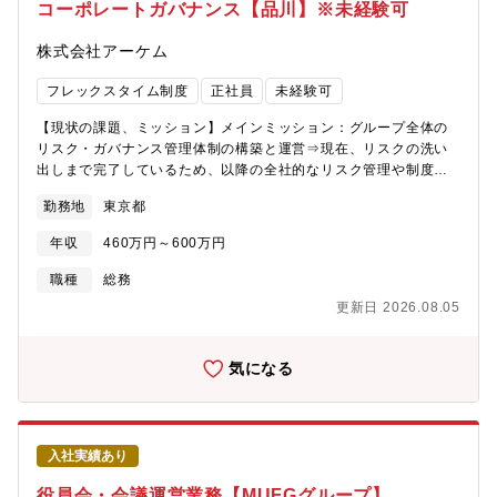
盤となるような組織で活躍いただき、将来はGr会社の管理などの
コーポレートガバナンス【品川】※未経験可
組織を束ねるリーダーになることを期待しています。【配属部
署】リスクマネジメント部 - リスク・ガバナンス管理課※国内外
株式会社アーケム
問わず、グループ全体での活動支援を領域とします。【部署概
要】2022年8月にブリヂストンから独立以降、アーケムはグルー
フレックスタイム制度
正社員
未経験可
プ全体のリスク統制統括の立場から、ERM（Enterprise Risk
Management）を推進し、グローバル全体のあらゆるリスクを網
【現状の課題、ミッション】メインミッション：グループ全体の
羅的に把握し、会社として取り組むべきリスクの洗い出しを実施
リスク・ガバナンス管理体制の構築と運営⇒現在、リスクの洗い
しています。【組織構成】課長：40代男性（※社長秘書を兼任）
出しまで完了しているため、以降の全社的なリスク管理や制度設
のみ ※現在、課員は管理職（＝課長）のみのため、組織増強へ
計・運営などを推進いただきたいと考えています。※アーケムグ
勤務地
東京都
向けて担当者の方を募集しております※本ポジションを含め、25
ループの持続的かつ健全な運営のため、全社的なリスクを適切に
年中に増員を予定しております。【働き方】〇残業：30～40時間
把握・管理し、リスクの発生を未然に防ぐことは、非常に重要な
年収
460万円～600万円
／月程度〇休日出勤：基本的に無し〇在宅勤務：原則出社となり
キーファクターです。各部署や各拠点の状況を踏まえ、コーポレ
ます。
ートガバナンス業務に取り組んでいただけることを期待していま
職種
総務
す。【担当業務概要】課長直下のポジションで「ガバナンス主担
更新日 2026.08.05
当」としてご活躍いただきます。裁量権を持ちながら、リスクマ
ネジメント体制の構築やリスクの統制に関われるやりがいのある
環境です。※OJTでの教育を行いますので、未経験でもご応募可
気になる
能です。（具体的な業務一例）・グループ全体のリスク・ガバナ
ンス管理体制の構築と運営（メインミッション）・会社経営層の
サポート （経営会議／取締役会／株主総会の運営）・株主とのリ
レーション構築・グループ横断でのコーポレート機能設計など
入社実績あり
【将来的な業務期待】ご入社後は、コーポレートガバナンス業務
を始めとして、内部統制・内部監査・安全防災といった会社の基
役員会・会議運営業務【MUFGグループ】