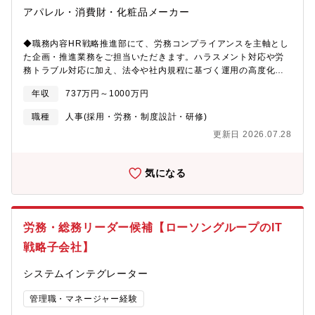
アパレル・消費財・化粧品メーカー
◆職務内容HR戦略推進部にて、労務コンプライアンスを主軸とし
た企画・推進業務をご担当いただきます。ハラスメント対応や労
務トラブル対応に加え、法令や社内規程に基づく運用の高度化、
教育・研修の企画実施などを通じて、社員が安心して働ける環境
年収
737万円～1000万円
づくりを推進いただくポジションです。個別事案への対応だけで
なく、再発防止や予防施策の企画、組織全体への浸透まで一気通
職種
人事(採用・労務・制度設計・研修)
貫で関わることができます。＜主な業務内容＞・ハラスメント防
更新日 2026.07.28
止および労働時間管理に関する教育・研修の企画、運営・ハラス
メント事案や各種労務トラブルへの初動対応、関係者ヒアリン
グ、事実整理、対応方針の検討・労働関連法令や社内規程に基づ
気になる
く運用・管理、改善提案・懲戒関連事務局の運営支援および再発
防止策の立案、推進・労務リスクの予防に向けた施策立案、展開
◆採用背景について組織運営における労務コンプライアンス機能
の強化に向けた募集です。現在、ハラスメント対応や労務トラブ
労務・総務リーダー候補【ローソングループのIT
ル対応を担う領域では、体制面の強化に加え、将来を見据えた組
織構成の最適化が課題となっています。継続的かつ安定的に対応
戦略子会社】
できる体制を整えるため、労務コンプライアンス領域で実務経験
を有する中堅人材を採用し、組織基盤の強化を進めていきたいと
システムインテグレーター
考えています。◆キャリアステップ入社後は、労務コンプライア
ンス領域の実務を通じて、ハラスメント対応、法令・規程運用、
管理職・マネージャー経験
教育企画などの専門性を高めていただきます。将来的には、労務