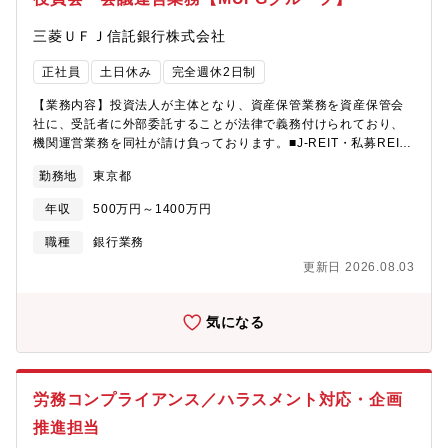
盤となるような組織で活躍いただき、将来はGr会社の管理などの
組織を束ねるリーダーになることを期待しています。【配属部
三菱ＵＦＪ信託銀行株式会社
署】リスクマネジメント部 - リスク・ガバナンス管理課※国内外
問わず、グループ全体での活動支援を領域とします。【部署概
正社員
土日休み
完全週休2日制
要】2022年8月にブリヂストンから独立以降、アーケムはグルー
プ全体のリスク統制統括の立場から、ERM（Enterprise Risk
【業務内容】投資法人が主体となり、資産保管業務を資産保管会
Management）を推進し、グローバル全体のあらゆるリスクを網
社に、受託者に外部委託することが法律で義務付けられており、
羅的に把握し、会社として取り組むべきリスクの洗い出しを実施
機関運営業務を同社が請け負っております。■J-REIT・私募REIT
しています。【組織構成】課長：40代男性（※社長秘書を兼任）
の機関運営業務■新規REIT立ち上げサポート業務【具体的な業務
勤務地
東京都
のみ ※現在、課員は管理職（＝課長）のみのため、組織増強へ
内容】■担当企業数：3～4社程度/主担当1名・副担当2名■投資法
向けて担当者の方を募集しております※本ポジションを含め、25
人役員会の運営サポート・毎月の役員会の議事録作成・投資主総
年収
500万円～1400万円
年中に増員を予定しております。【働き方】〇残業：30～40時間
会の運営（2年間に1度ございます）・コンサルティング（法制度
／月程度〇休日出勤：基本的に無し〇在宅勤務：原則出社となり
変更時の対応・投資主の質問に対しての相談等）■新規REIT立ち
職種
銀行業務
ます。
上げサポート業務【組織構成】□不動産ファンドサービス部（4チ
更新日 2026.08.03
ームに分かれています）機関運営業務チーム7名（男6/女１）50代
5名 40代1名 30代1名【期待する役割】未経験の場合、副担当
としてキャッチアップからスタートいただきます。ゆくゆくは主
気になる
担当としてREIT運営担当として従事いただきます。【働き方】・
在宅ワーク/出社必須ではございません。（週4回以上在宅の方も
いる）・フレックス/業務中抜け可能→業務に支障のない限り、
個々人のスタイルで就業いただける環境です。
労務コンプライアンス／ハラスメント対応・企画
推進担当