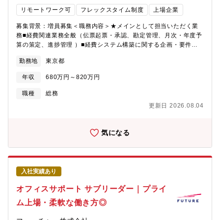
リモートワーク可
フレックスタイム制度
上場企業
募集背景：増員募集＜職務内容＞★メインとして担当いただく業
務■経費関連業務全般（伝票起票・承認、勘定管理、月次・年度予
算の策定、進捗管理 ）■経費システム構築に関する企画・要件整
理・導入推進■株主総会、社員対応、庶務全般、オフィス運営・備
勤務地
東京都
品管理の最適化■他部門、取引先との折衝・調整・課題解決の推進
入社後は、経費関連業務全般、備品の発注・管理、経費精算シス
年収
680万円～820万円
テムの入れ替えプロジェクトの推進を担当いただく予定です。★
ゆくゆく幅広くお任せしたい業務■チームマネジメント業務■防
職種
総務
災・BCP関連業務（BCP体制運用構築、訓練対応等）■ファシリ
更新日 2026.08.04
ティ領域全般に関する業務（オフィス環境整備、設備管理 等）
■DX推進を含む業務効率化・標準化の企画立案および実行■社内稟
議・契約書対応、締結・管理プロセスの運用改善＜組織構成につ
気になる
いて＞■人事総務部：約30名所属しており、大きく分けると人事チ
ームと総務チームの2つのグループで構成されています■総務チー
ム：全体で6名で構成されており、それぞれ得意領域を担当しなが
ら業務を進めています■全員が中途入社メンバーであり、異なる価
入社実績あり
値観を受け入れる風土があります＜求人魅力＞総務領域を支える
キーパーソンとして実務遂行のみならず、全社運営を支える仕組
オフィスサポート サブリーダー｜プライ
みづくりや改善提案にも携わることができます。実務を通じて幅
ム上場・柔軟な働き方◎
広い業務領域に関わることができるため、経費処理・契約・防
災・オフィス環境整備など、多角的なスキルを磨ける環境です。