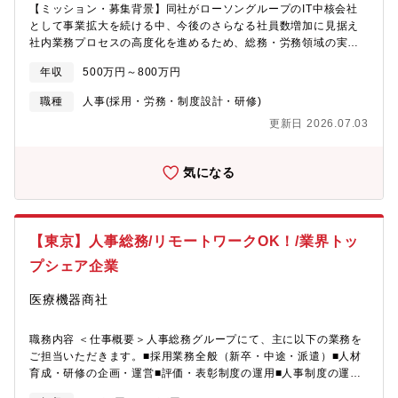
【ミッション・募集背景】同社がローソングループのIT中核会社
領域の中核人材として専門性を深めていくことに加え、健康経営
として事業拡大を続ける中、今後のさらなる社員数増加に見据え
や安全衛生など周辺領域へと担当範囲を広げていくことも可能で
社内業務プロセスの高度化を進めるため、総務・労務領域の実務
す。ご志向や適性に応じて、企画推進の中心的な役割を担ってい
と改善の両輪を担っていただける方を新たに募集します。業務割
ただくことを期待しています。◆当社について当社は2025年10月
年収
500万円～800万円
合は総務：労務＝7:3のイメージですが、その方の経験に応じて柔
に創業120年を迎え、今後は提供価値を国内だけではなくグローバ
軟に役割は検討いたします。【具体的な業務内容】①総務※メン
ルで貢献していくことを視野にリブランディングを実施しまし
職種
人事(採用・労務・制度設計・研修)
バーがパフォーマンスを最大限に発揮できる環境作りに関与いた
た。これを機に当社として初となるコーポレートメッセージを
更新日 2026.07.03
だきます■オフィス運営・環境整備、備品管理、固定資産管理、
「好奇心を人生に」を設定、企業ロゴを含むコーポレートアイデ
BCP対応■法務・コンプライアンス関連■社外対応■社内規程やド
ンティティを刷新しました。「好奇心」はすべての始まりであ
キュメント等の管理、社内ルールの整備・運用■社内イベント、全
り、「好奇心」を持つことで学ぶことの楽しさ、働くことへの発
気になる
社施策等の企画・運営サポート■他コーポレートメンバー（経営企
見、生きることへの喜びが生み出されると考えます。当社は生活
画・情シス・採用等）との連携②労務※メンバーの入社から退職
者の「学びたい」「働きたい」「暮らしたい」という思いがうま
までの各種手続きおよび管理を担当していただきます■給与計算、
れ、それぞれの好奇心がつながり、協働することで社会を良くし
社会保険、年末調整の実務またはチェック■勤怠管理（残業、有給
ていくこと、すべての人生を豊かにできるよう、新しいものづく
【東京】人事総務/リモートワークOK！/業界トッ
休暇管理など）の徹底と是正指導■安全衛生管理、健康診断の運営
り、コトづくりを通じて、「好奇心」を世界中へ届けていくこと
■就業規則や社内規定の改定サポート■その他労務視点での組織の
を目指します。現在は2030年にむけた長期ビジョンを策定し、中
プシェア企業
活性化への貢献【同ポジションの魅力】■ローソングループIT中核
長期でどの事業をどのように成長させるかを明確にし、従来以上
会社としての安定性と成長性を両立できるポジションです。■労務
に改善や成長に挑戦しています。空間価値ドメイン／ビジネスサ
医療機器商社
を起点に、総務・採用・広報までキャリアを広げることが可能で
プライドメイン／グローバルステーショナリードメインと事業ド
す。■1→10フェーズの組織で、業務改善・仕組み化に裁量を持つ
メインを3つに再設定し、モノ視点から将来の市場（顧客）ニーズ
職務内容 ＜仕事概要＞人事総務グループにて、主に以下の業務を
ことができます。■「決まった総務」ではなく、これから創ってい
の変化を捉えたコト視点への転換を進めています。
ご担当いただきます。■採用業務全般（新卒・中途・派遣）■人材
く総務・労務をご担当いただきます。【組織について】コーポレ
育成・研修の企画・運営■評価・表彰制度の運用■人事制度の運
ート部（部長） ∟経営企画ユニット（ユニット長） ー経営
用・改善■社内コミュニケーション施策の企画・推進■業務の効率
企画（リーダー1名、メンバー1名） ー情報システム（リーダ