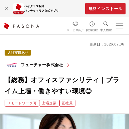
ハイクラス転職
無料インストール
パソナキャリア公式アプリ
サービス紹介
閲覧履歴
求人検索
更新日：2026.07.06
入社実績あり
フューチャー株式会社
【総務】オフィスファシリティ｜プラ
イム上場・働きやすい環境◎
リモートワーク可
上場企業
正社員