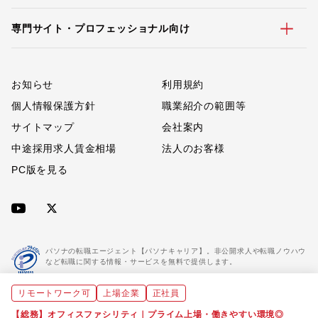
専門サイト・プロフェッショナル向け
お知らせ
利用規約
個人情報保護方針
職業紹介の範囲等
サイトマップ
会社案内
中途採用求人賃金相場
法人のお客様
PC版を見る
パソナの転職エージェント【パソナキャリア】。非公開求人や転職ノウハウ
など転職に関する情報・サービスを無料で提供します。
リモートワーク可
上場企業
正社員
「パソナキャリア」は職業紹介優良事業者に認定されています。
※「パソナキャリア」は株式会社パソナが運営する人材紹介・採用支援サービスの名称です
【総務】オフィスファシリティ｜プライム上場・働きやすい環境◎