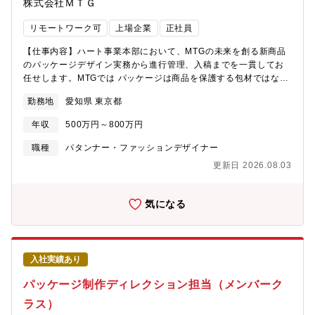
株式会社ＭＴＧ
リモートワーク可
上場企業
正社員
【仕事内容】ハート事業本部において、MTGの未来を創る新商品
のパッケージデザイン実務から進行管理、入稿までを一貫してお
任せします。MTGでは パッケージは商品を保護する包材ではな
く、商品そのものと捉えています。ブランドの付加価値を高め、
勤務地
愛知県 東京都
お客様が商品を手に取った瞬間の「感動」をデザインする重要な
ポジションです。【具体的な業務内容】1. デザイン・クリエイテ
年収
500万円～800万円
ィブ実務・・パッケージデザイン制作：商品の特性、ターゲット
（主に女性向け・ハイエンド層）、ブランドの世界観を汲み取っ
職種
パタンナー・ファッションデザイナー
たパッケージデザイン（化粧箱、ラベル、容器の裏面表示、外装
更新日 2026.08.03
ダンボール箱の設計等）の作成・カンプ・モックアップ作成：立
体物としての仕上がりを確認するためのモックアップをパートナ
ー企業と共に制作。・同梱物のデザイン：商品に付随するメッセ
気になる
ージカードやギフト用リボンなどのデザイン制作。・ビジュアル
提案：企画段階でのイメージボード作成や、社内プレゼン用のデ
ザイン案提示。1．入稿・クオリティ管理・入稿データチェック：
パートナー企業に制作してもらった印刷工程を考慮した正確なデ
入社実績あり
ータ作成（アウトライン化、塗り足し、特色指定、版分け等）の
確認。・色校正・立ち会い：印刷会社での色校正チェック、必要
パッケージ制作ディレクション担当（メンバーク
に応じた印刷立ち会いによる色の再現性確認。・品質担保：量産
ラス）
時における仕上がりクオリティの最終責任。・外装ダンボール箱