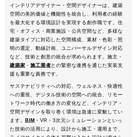
のことマーケティングのことと幅広い知識を必要とし、見識が広
インテリアデザイナー・空間デザイナーは、建築
がります。
空間の美的価値と機能性を統合し、利用者の経験
を最大化する環境設計を実現する創作職です。住
宅・オフィス・商業施設・公共空間など、多様な
建築タイプに対応した空間構成、素材・色彩・照
明の選定、動線計画、ユニバーサルデザイン対応
など、技術と創意の統合が求められます。施主・
建築家
・
施工業者
との緊密な連携を通じた実装支
援も重要な責務です。
サステナビリティへの対応、ウェルネス・快適性
への重視、デジタル技術の空間への統合、リモー
トワーク時代の働き方の変化など、インテリア・
空間デザインを取り巻く環境は急速に変貌してい
ます。
BIM
・VR・3次元シミュレーションといっ
た技術の活用により、設計から施工・運用まで、