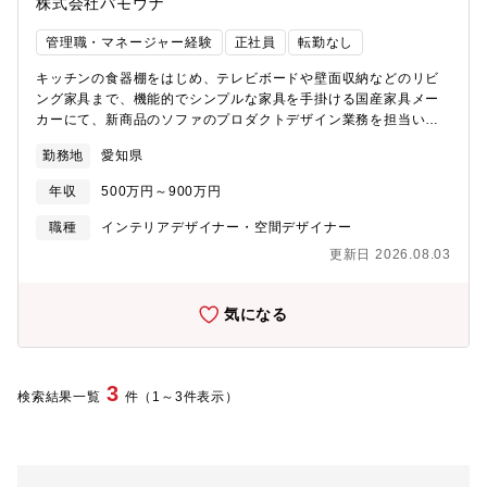
株式会社パモウナ
箱の印刷原稿作成・色校正・立ち会い：印刷会社での色校正チェ
ック、必要に応じた印刷立ち会いによる色の再現性確認。・品質
管理職・マネージャー経験
正社員
転勤なし
担保：量産時における仕上がりクオリティの最終責任。３.ディレ
クション・進行管理・スケジュール・進捗管理：発売日に合わせ
キッチンの食器棚をはじめ、テレビボードや壁面収納などのリビ
た制作スケジュールの逆算管理。・サプライヤー折衝：印刷会社
ング家具まで、機能的でシンプルな家具を手掛ける国産家具メー
や資材メーカーとの打ち合わせ。仕様の選定（紙質、加工方法、
カーにて、新商品のソファのプロダクトデザイン業務を担当いた
形状）やコスト交渉。・コスト管理：予算内に収めるための仕様
だきます。業務詳細①商品企画を立案、社内検討します。②企画
変更提案や、見積もりの精査。
勤務地
愛知県
案が採用されたら、予定されていた商品発売日から逆算しスケジ
ュールを立てます。販売価格を想定し、概算見積もりの作成と確
年収
500万円～900万円
認、アイテム展開の決定、構造設計の打合せを設計と行い、試作
製作へ進めていきます。③新規資材が採用される場合は仕入れ先
職種
インテリアデザイナー・空間デザイナー
と打合せを行い、見積もりを取ったり、工場で問題なく製造でき
更新日 2026.08.03
るかの確認を行っていきます。④試作が完成したら、評価を行い
ます。新規資材などの量産までのリードタイム、品質の確認も行
います。⑤販促を行うための写真撮りやアピールポイントを反映
気になる
させた資料作りを製作グループと打合せをします。⑥量産までに
設計と修正部分の打合せや設計からでてきた資材費、加工費の積
算から販売価格を決定します。また、撮影の立会いも行います。
初回生産の立会いも設計と一緒に行います。※その他、新規資材
3
検索結果一覧
件（1～3件表示）
や新規仕入れ先の開拓、コストダウンを含む新設計の考案なども
常時取り組みます。 情報収集として展示会やセミナーの参加、店
舗の見学等も常時行います。求人の魅力考えたものが商品化さ
れ、市場で評価されるやりがいのある仕事です。製造のこと販売