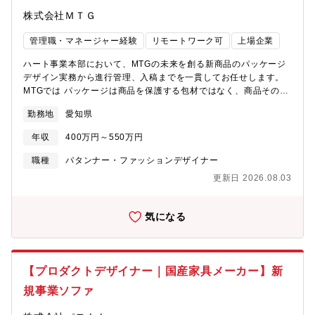
の印刷原稿作成2．ディレクション・進行管理・スケジュール・進
株式会社ＭＴＧ
捗管理：発売日に合わせた制作スケジュールの逆算管理。・サプ
ライヤー折衝：印刷会社や資材メーカーとの打ち合わせ。仕様の
管理職・マネージャー経験
リモートワーク可
上場企業
選定（紙質、加工方法、形状）やコスト交渉。・コスト管理：予
算内に収めるための仕様変更提案や、見積もりの精査。【ポジシ
ハート事業本部において、MTGの未来を創る新商品のパッケージ
ョンの魅力】・一気通貫のやりがい：企画・デザインから社長へ
デザイン実務から進行管理、入稿までを一貫してお任せします。
のプレゼン、最終的な製品化まで全てに関わるため、ブランドの
MTGでは パッケージは商品を保護する包材ではなく、商品そのも
世界観を妥協なく追求できます。・キャリア形成：デザインスキ
のと捉えています。ブランドの付加価値を高め、お客様が商品を
ルに加え、事業会社ならではのマーケティング視点や採算管理能
勤務地
愛知県
手に取った瞬間の「感動」をデザインする重要なポジションで
力を養うことができ、将来的にクリエイティブディレクターへの
す。未経験の業務に関しては、OJTを通じて習得いただき、段階
道も拓けます。【配属先組織情報】・ハート事業本部：66名 パ
年収
400万円～550万円
的に担当領域を広げていただくことを想定しています。【具体的
ッケージ制作チームは現在、課長(マネージャー)1名とメンバー1
な業務内容】１.デザイン・クリエイティブ実務・パッケージデザ
職種
パタンナー・ファッションデザイナー
名の2名体制です。Mission：MTGの強みを最大限に活かし、湧き
イン制作：商品の特性、ターゲット（主に女性向け・ハイエンド
出るアイデアと世界中の技術・商品・英知を掛け合わせVITALな商
更新日 2026.08.03
層）、ブランドの世界観を汲み取ったパッケージデザイン（化粧
品・事業をブランドに先駆けてカタチにするハート事業本部は、
箱、ラベル、容器の裏面表示、外装ダンボール箱の設計等）の作
世界中のパートナー、新しい技術・商品の情報を集め、MTGの企
成。・カンプ・モックアップ作成：立体物としての仕上がりを確
気になる
画力・デザイン力・ブランディング力で新たな事業・商品をスピ
認するためのモックアップをパートナー企業と共に制作。・同梱
ーディにカタチにしていきます。
物のデザイン：商品に付随するメッセージカードやギフト用リボ
ンなどのデザイン制作。・ビジュアル提案：企画段階でのイメー
ジボード作成や、社内プレゼン用のデザイン案提示。２.入稿・ク
【プロダクトデザイナー｜国産家具メーカー】新
オリティ管理・入稿データチェック：パートナー企業に制作して
規事業ソファ
もらった印刷工程を考慮した正確なデータ作成（アウトライン
化、塗り足し、特色指定、版分け等）の確認。・外装ダンボール