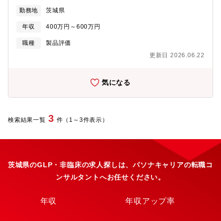
務）■当研究所では農薬の使用者，消費者および環境への影響を評
勤務地
茨城県
価するための広範囲な分野の安全性評価試験を実施しており社会
的貢献度が高く安定したお仕事です。 日本での農薬登録制度を支
年収
400万円～600万円
えてきた部署です。民間の農薬試験機関の中ではトップの位置付
けであり、確かな実績があります。【社会への貢献度が高さと働
職種
製品評価
きやすさがアピールポイント！】 ■農薬の安全性試験について網
更新日 2026.06.22
羅した国内唯一の研究機関であり農薬業界ではかなりの知名度が
ございます。 ■完全週休二日制の年休123日でリフレッシュ休暇も
あり、研究職として働きやすい環境で業務に集中できます。【配
気になる
属先情報】■毒性部
3
検索結果一覧
件（1～3件表示）
茨城県のGLP・非臨床の求人探しは、パソナキャリアの転職コ
ンサルタントへお任せください。
年収
年収アップ率