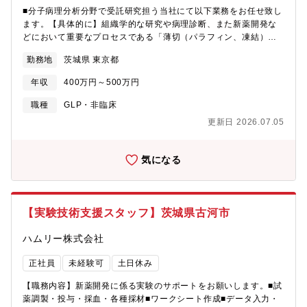
■分子病理分析分野で受託研究担う当社にて以下業務をお任せ致し
ます。【具体的に】組織学的な研究や病理診断、また新薬開発な
どにおいて重要なプロセスである「薄切（パラフィン、凍結）」
「HE染色、特殊染色、免疫染色」「パラフィン包埋」などの工程
勤務地
茨城県 東京都
をお任せします。 【期待】■的確に業務を行い、ミスなくデータ
管理をいただくこと。■納期から逆算した業務設計。■教育体制：
年収
400万円～500万円
OJT形式で先輩社員がサポートいたします！本を出版（細胞・組
織染色の達人）しており、その内容をもとに座学的な研修を行
職種
GLP・非臨床
い、当社について理解を深めていただきます。その他、定期的な
更新日 2026.07.05
社内研修がしっかり整備されている組織ですので、未経験の方も
着実にスキルアップしていくことが可能です！【希望勤務地】つ
くばもしくは、東京にて勤務となります。ご希望をお聞かせくだ
気になる
さい。
【実験技術支援スタッフ】茨城県古河市
ハムリー株式会社
正社員
未経験可
土日休み
【職務内容】新薬開発に係る実験のサポートをお願いします。■試
薬調製・投与・採血・各種採材■ワークシート作成■データ入力・