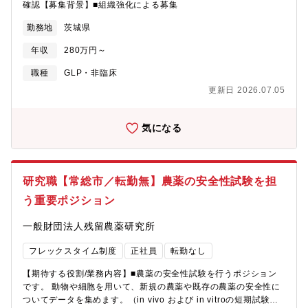
確認【募集背景】■組織強化による募集
勤務地
茨城県
年収
280万円～
職種
GLP・非臨床
更新日 2026.07.05
気になる
研究職【常総市／転勤無】農薬の安全性試験を担
う重要ポジション
一般財団法人残留農薬研究所
フレックスタイム制度
正社員
転勤なし
【期待する役割/業務内容】■農薬の安全性試験を行うポジション
です。 動物や細胞を用いて、新規の農薬や既存の農薬の安全性に
ついてデータを集めます。（in vivo および in vitroの短期試験業