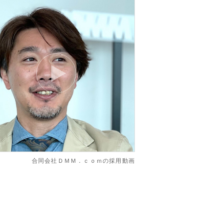
合同会社ＤＭＭ．ｃｏｍの採用動画