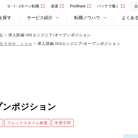
U・I・Jターン転職
派遣
ProShare
パソナで働く
企
を探す
サービス紹介
転職ノウハウ
よくあ
発
求人詳細 iOSエンジニア/オープンポジション
社ＤＭＭ．ｃｏｍ
求人詳細 iOSエンジニア/オープンポジション
ープンポジション
員
フレックスタイム制度
学歴不問