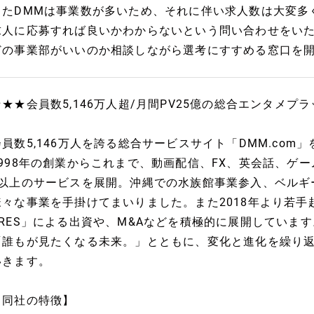
またDMMは事業数が多いため、それに伴い求人数は大変多
求人に応募すれば良いかわからないという問い合わせをい
どの事業部がいいのか相談しながら選考にすすめる窓口を
★★★会員数5,146万人超/月間PV25億の総合エンタメプラ
会員数5,146万人を誇る総合サービスサイト「DMM.com
1998年の創業からこれまで、動画配信、FX、英会話、ゲー
0以上のサービスを展開。沖縄での水族館事業参入、ベルギ
様々な事業を手掛けてまいりました。また2018年より若手起
URES」による出資や、M&Aなどを積極的に展開していま
「誰もが見たくなる未来。」とともに、変化と進化を繰り
いきます。
【同社の特徴】