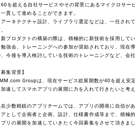
・60を超える自社サービスやその背景にあるマイクロサー
を一貫して進めることができます。
・アーキテクチャ設計、ライブラリ選定などは、一任され
す。
・新プロダクトの構築の際は、積極的に新技術を採用して
・勉強会、トレーニングへの参加が奨励されており、現在
や、今後を導入検討している技術のトレーニングなど、会
【募集背景】
DMM.com Groupは、現在サービス総展開数が40を超
り加速してスマホアプリの展開に力を入れて行きたいと考
現在少数精鋭のアプリチームでは、アプリの開発に自信が
ニアとして企画者と企画、設計、仕様書作成等まで、積極的
アプリの展開を加速していきたく今回募集をさせて頂きま