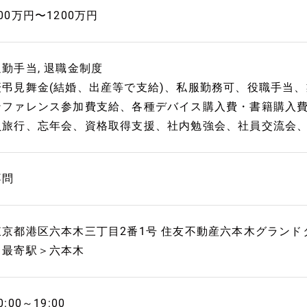
00万円〜1200万円
通勤手当, 退職金制度
慶弔見舞金(結婚、出産等で支給)、私服勤務可、役職手当
ンファレンス参加費支給、各種デバイス購入費・書籍購入
員旅行、忘年会、資格取得支援、社内勉強会、社員交流会、D
不問
東京都港区六本木三丁目2番1号 住友不動産六本木グランド
＜最寄駅＞六本木
0:00～19:00