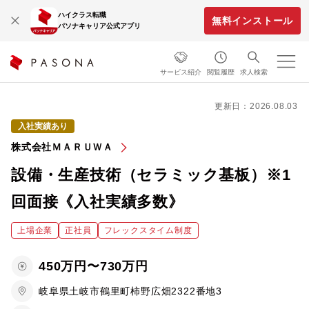
ハイクラス転職
無料インストール
パソナキャリア公式アプリ
サービス紹介
閲覧履歴
求人検索
更新日：2026.08.03
入社実績あり
株式会社ＭＡＲＵＷＡ
設備・生産技術（セラミック基板）※1
回面接《入社実績多数》
上場企業
正社員
フレックスタイム制度
450万円〜730万円
岐阜県土岐市鶴里町柿野広畑2322番地3