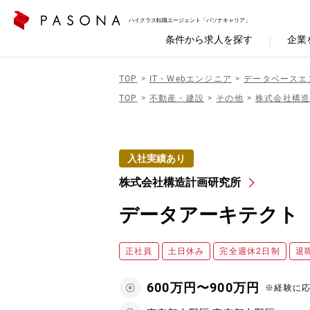
ハイクラス転職エージェント「パソナキャリア」
条件から求人を探す
企業
TOP
IT・Webエンジニア
データベースエ
TOP
不動産・建設
その他
株式会社構
入社実績あり
株式会社構造計画研究所
データアーキテクト
正社員
土日休み
完全週休2日制
退
600万円〜900万円
※経験に