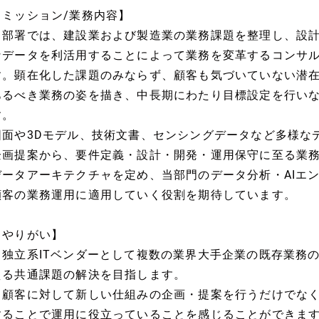
【ミッション/業務内容】
当部署では、建設業および製造業の業務課題を整理し、設
なデータを利活用することによって業務を変革するコンサ
す。顕在化した課題のみならず、顧客も気づいていない潜
あるべき業務の姿を描き、中長期にわたり目標設定を行い
す。
図面や3Dモデル、技術文書、センシングデータなど多様な
企画提案から、要件定義・設計・開発・運用保守に至る業
データアーキテクチャを定め、当部門のデータ分析・AIエ
顧客の業務運用に適用していく役割を期待しています。
【やりがい】
・独立系ITベンダーとして複数の業界大手企業の既存業務
える共通課題の解決を目指します。
・顧客に対して新しい仕組みの企画・提案を行うだけでな
することで運用に役立っていることを感じることができま