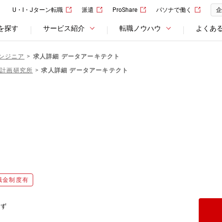
U・I・Jターン転職
派遣
ProShare
パソナで働く
企
を探す
サービス紹介
転職ノウハウ
よくあ
ンジニア
求人詳細 データアーキテクト
造計画研究所
求人詳細 データアーキテクト
職金制度有
応ず