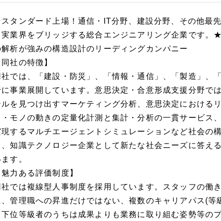
★スタンダード上場！通信・IT分野、建設分野、その他最
と実業界をブリッジする総合エンジニアリング企業です。
の解析が強みの構造設計のリーディングカンパニー
【同社の特徴】
同社では、「建設・防災」、「情報・通信」、「製造」、
野に事業展開しています。意思決定・合意形成支援分野で
ールを見つけ出すマーケティング分析、意思決定における
ト・モノの動きの定量化計測と集計・分析の一貫サービス
実現するマルチエージェントシミュレーションなど社会の
も、知識テクノロジー企業として新たな社会ニーズに答え
います。
【魅力ある評価制度】
同社では複線型人事制度を採用しています。スタッフの働
に、管理職への昇進だけではない、複数のキャリアパス(等
て下位等級者のうちは成果よりも業務に取り組む姿勢等の