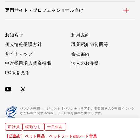
専門サイト・プロフェッショナル向け
お知らせ
利用規約
個人情報保護方針
職業紹介の範囲等
サイトマップ
会社案内
中途採用求人賃金相場
法人のお客様
PC版を見る
パソナの転職エージェント【パソナキャリア】。非公開求人や転職ノウハウ
など転職に関する情報・サービスを無料で提供します。
正社員
転勤なし
土日休み
「パソナキャリア」は職業紹介優良事業者に認定されています。
※「パソナキャリア」は株式会社パソナが運営する人材紹介・採用支援サービスの名称です
【広島市】ペット用品・ペットフードのルート営業