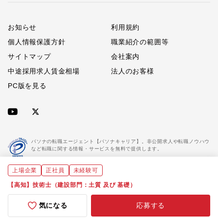
お知らせ
利用規約
個人情報保護方針
職業紹介の範囲等
サイトマップ
会社案内
中途採用求人賃金相場
法人のお客様
PC版を見る
パソナの転職エージェント【パソナキャリア】。非公開求人や転職ノウハウ
など転職に関する情報・サービスを無料で提供します。
上場企業
正社員
未経験可
「パソナキャリア」は職業紹介優良事業者に認定されています。
※「パソナキャリア」は株式会社パソナが運営する人材紹介・採用支援サービスの名称です
【高知】技術士（建設部門：土質 及び 基礎）
気になる
応募する
Copyright(C) All rights reserved by Pasona Inc.