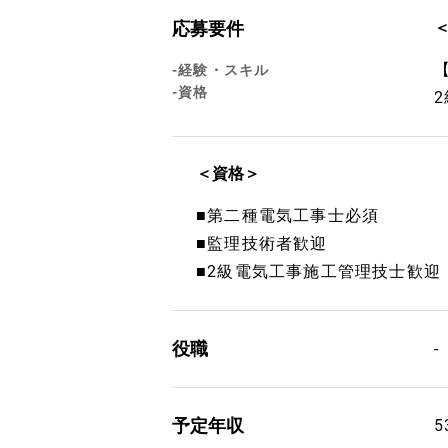
応募要件
-経験・スキル
-資格
＜資格＞
■第二種電気工事士必須
■監理技術者歓迎
■2級電気工事施工管理技士歓迎
役職
-
予定年収
5