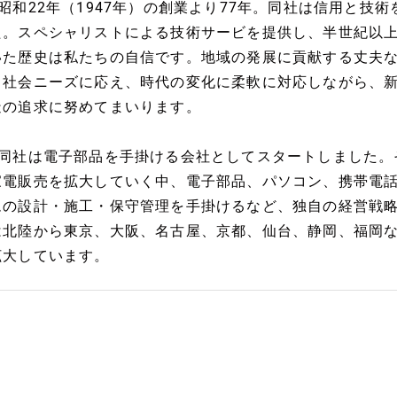
■昭和22年（1947年）の創業より77年。同社は信用と技
た。スペシャリストによる技術サービを提供し、半世紀以
いた歴史は私たちの自信です。地域の発展に貢献する丈夫
も社会ニーズに応え、時代の変化に柔軟に対応しながら、
造の追求に努めてまいります。
■同社は電子部品を手掛ける会社としてスタートしました。
家電販売を拡大していく中、電子部品、パソコン、携帯電
ムの設計・施工・保守管理を手掛けるなど、独自の経営戦
は北陸から東京、大阪、名古屋、京都、仙台、静岡、福岡な
拡大しています。