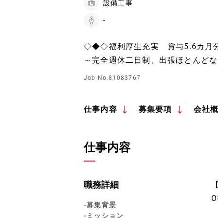
設備工事
-
◇◆◇福利厚生充実 賞与5.6カ月
～完全週休二日制、出張ほとんどな
Job No.81083767
仕事内容
募集要項
会社
仕事内容
職務詳細
-募集背景
-ミッション