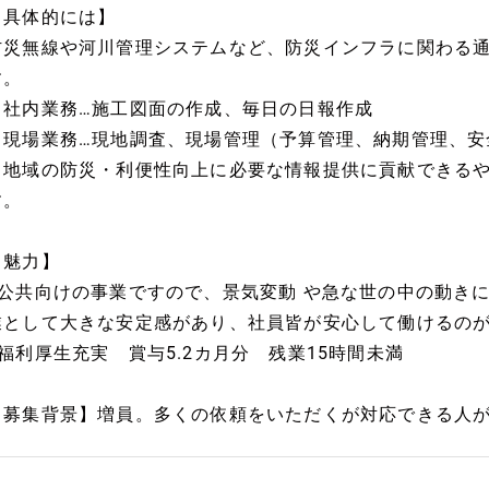
【具体的には】
防災無線や河川管理システムなど、防災インフラに関わる
す。
・社内業務…施工図面の作成、毎日の日報作成
・現場業務…現地調査、現場管理（予算管理、納期管理、安
※地域の防災・利便性向上に必要な情報提供に貢献できる
す。
【魅力】
■公共向けの事業ですので、景気変動 や急な世の中の動き
業として大きな安定感があり、社員皆が安心して働けるの
■福利厚生充実 賞与5.2カ月分 残業15時間未満
【募集背景】増員。多くの依頼をいただくが対応できる人