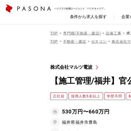
ハイクラス転職エージェント「パソナキャリア」
条件から求人を探す
企業
TOP
専門職(不動産・建設)
設備工事
求
TOP
不動産・建設
ゼネコン
株式会社
株式会社マルツ電波
【施工管理/福井】官
正社員
採用人数5名以上
学歴不問
530万円〜660万円
福井県福井市豊島