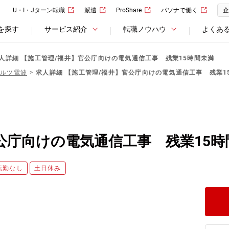
U・I・Jターン転職
派遣
ProShare
パソナで働く
企
を探す
サービス紹介
転職ノウハウ
よくあ
人詳細 【施工管理/福井】官公庁向けの電気通信工事 残業15時間未満
マルツ電波
求人詳細 【施工管理/福井】官公庁向けの電気通信工事 残業1
公庁向けの電気通信工事 残業15時
転勤なし
土日休み