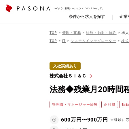
ハイクラス転職エージェント「パソナキャリア」
条件から求人を探す
企業
TOP
管理・事務
法務・知財・特許
求人
TOP
IT
システムインテグレーター
株式
入社実績あり
株式会社ＳＩ＆Ｃ
法務◆残業月20時間程
管理職・マネージャー経験
正社員
転
600万円〜900万円
※経験に