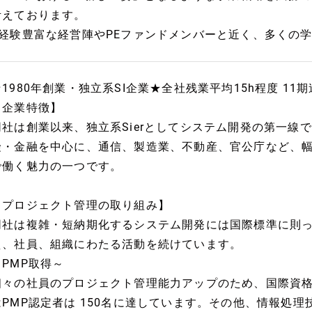
考えております。
■経験豊富な経営陣やPEファンドメンバーと近く、多くの
★1980年創業・独立系SI企業★全社残業平均15h程度 1
【企業特徴】
同社は創業以来、独立系Sierとしてシステム開発の第一線
険・金融を中心に、通信、製造業、不動産、官公庁など、
で働く魅力の一つです。
【プロジェクト管理の取り組み】
同社は複雑・短納期化するシステム開発には国際標準に則
え、社員、組織にわたる活動を続けています。
～PMP取得～
個々の社員のプロジェクト管理能力アップのため、国際資格
はPMP認定者は 150名に達しています。その他、情報処理