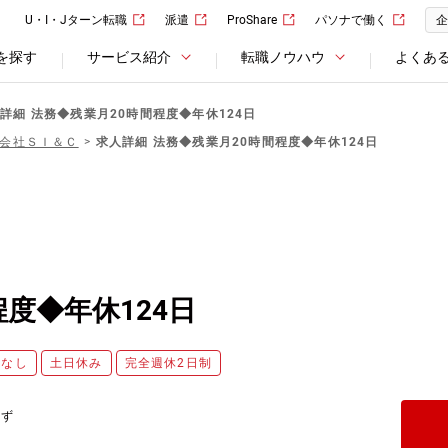
U・I・Jターン転職
派遣
ProShare
パソナで働く
企
を探す
サービス紹介
転職ノウハウ
よくあ
詳細 法務◆残業月20時間程度◆年休124日
会社ＳＩ＆Ｃ
求人詳細 法務◆残業月20時間程度◆年休124日
度◆年休124日
勤なし
土日休み
完全週休2日制
応ず