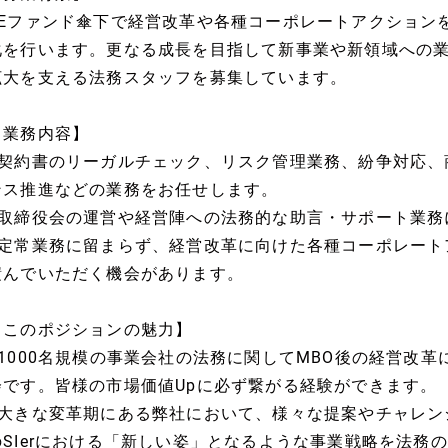
PEファンド傘下で経営改革や各種コーポレートアクション
化を行います。更なる成長を目指して新事業や新領域への
拡大を支える法務スタッフを募集しています。
【業務内容】
■契約書のリーガルチェック、リスク管理業務、紛争対応、
ンス推進などの業務をお任せします。
■取締役会の運営や経営陣への法務的な助言・サポート業務
■定常業務に留まらず、経営改革に向けた各種コーポレート
積んでいただく機会があります。
【このポジションの魅力】
■1000名規模の事業会社の法務に関してMBO後の経営改
会です。皆様の市場価値Upに必ず繋がる経験ができます。
■大きな変革期にある弊社において、様々な提案やチャレン
のSIerにおける「新しい姿」となるような事業戦略を法務