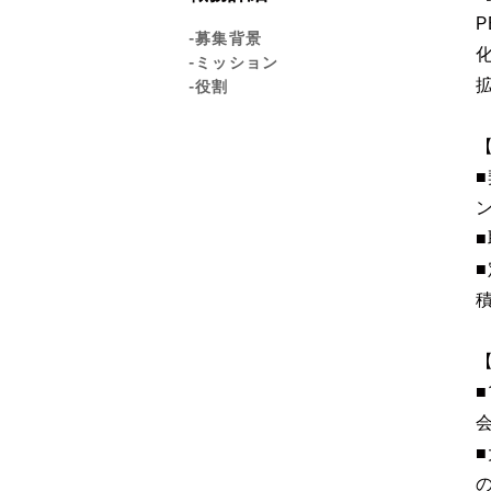
-募集背景
-ミッション
-役割