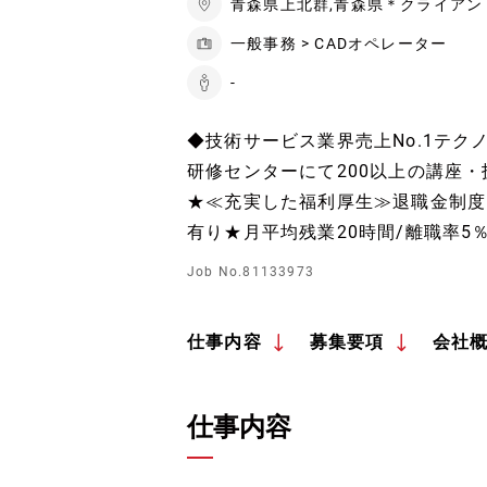
青森県上北群,青森県＊クライアン
一般事務 > CADオペレーター
-
◆技術サービス業界売上No.1テク
研修センターにて200以上の講座
★≪充実した福利厚生≫退職金制度
有り★月平均残業20時間/離職率5％
Job No.81133973
仕事内容
募集要項
会社
仕事内容