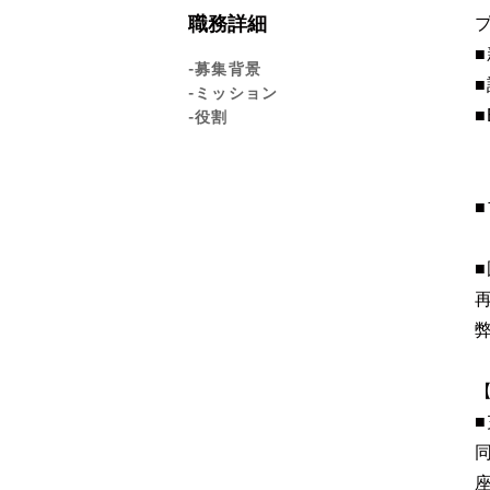
職務詳細
-募集背景
-ミッション
■
-役割