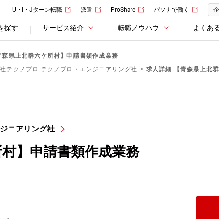
U・I・Jターン転職
派遣
ProShare
パソナで働く
企
を探す
サービス紹介
転職ノウハウ
よくあ
青森県上北群六ケ所村】申請書類作成業務
社テクノプロ テクノプロ・エンジニアリング社
求人詳細 【青森県上北
ンジニアリング社
所村】申請書類作成業務