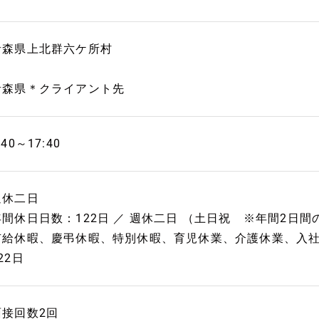
青森県上北群六ケ所村
青森県＊クライアント先
:40～17:40
週休二日
年間休日日数：122日 ／ 週休二日 （土日祝 ※年間2日間
有給休暇、慶弔休暇、特別休暇、育児休業、介護休業、入社
22日
面接回数2回