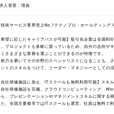
■求人背景：増員
◆技術サービス業界売上No.1テクノプロ・ホールディング
【希望に応じたキャリアパスが可能】取引先企業は全国80
す。プロジェクトも多岐に渡っているため、自分の志向や
なくさまざまな業務を選ぶことができるのが特徴です。
技術力を磨いてその分野のスペシャリストになることも、
メントのスキルをつけて、リーダー・マネジャーとしての
【自社研修施設に加え、ITスクールも無料利用可能】スキ
に自社研修施設を完備。クラウドコンピューティング、Windo
から、プレゼンテーションやマネジメントスキルに関する
また、全国主要都市ではITスクールも運営。社員は無料で