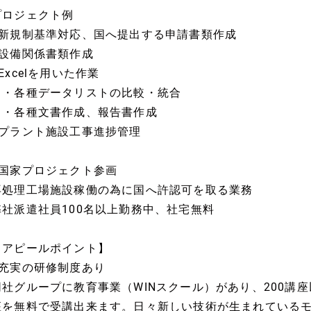
プロジェクト例
■新規制基準対応、国へ提出する申請書類作成
■設備関係書類作成
Excelを用いた作業
・各種データリストの比較・統合
・各種文書作成、報告書作成
■プラント施設工事進捗管理
■国家プロジェクト参画
再処理工場施設稼働の為に国へ許認可を取る業務
弊社派遣社員100名以上勤務中、社宅無料
【アピールポイント】
■充実の研修制度あり
同社グループに教育事業（WINスクール）があり、200講
座を無料で受講出来ます。日々新しい技術が生まれている