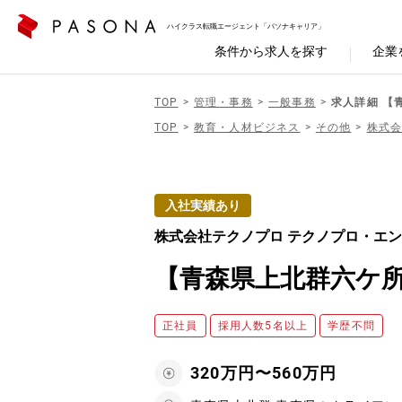
ハイクラス転職エージェント「パソナキャリア」
条件から求人を探す
企業
TOP
管理・事務
一般事務
求人詳細 【
TOP
教育・人材ビジネス
その他
株式会
入社実績あり
株式会社テクノプロ テクノプロ・エ
【青森県上北群六ケ
正社員
採用人数5名以上
学歴不問
320万円〜560万円