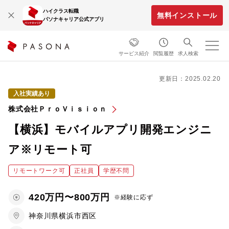
ハイクラス転職
無料インストール
パソナキャリア公式アプリ
サービス紹介
閲覧履歴
求人検索
更新日：2025.02.20
入社実績あり
株式会社ＰｒｏＶｉｓｉｏｎ
【横浜】モバイルアプリ開発エンジニ
ア※リモート可
リモートワーク可
正社員
学歴不問
420万円〜800万円
※経験に応ず
神奈川県横浜市西区