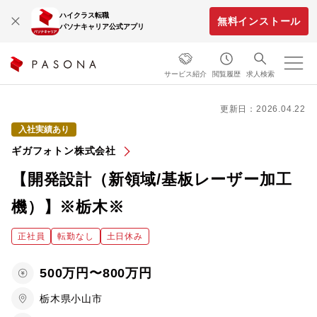
ハイクラス転職
無料インストール
パソナキャリア公式アプリ
サービス紹介
閲覧履歴
求人検索
更新日：2026.04.22
入社実績あり
ギガフォトン株式会社
【開発設計（新領域/基板レーザー加工
機）】※栃木※
正社員
転勤なし
土日休み
500万円〜800万円
栃木県小山市