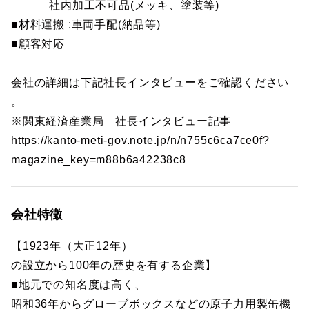
社内加工不可品(メッキ、塗装等)
■材料運搬 :車両手配(納品等)
■顧客対応
会社の詳細は下記社長インタビューをご確認ください
。
※関東経済産業局 社長インタビュー記事
https://kanto-meti-gov.note.jp/n/n755c6ca7ce0f?
magazine_key=m88b6a42238c8
会社特徴
【1923年（大正12年）
の設立から100年の歴史を有する企業】
■地元での知名度は高く、
昭和36年からグローブボックスなどの原子力用製缶機