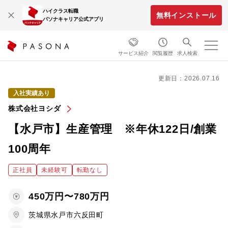
ハイクラス転職
無料インストール
パソナキャリア公式アプリ
サービス紹介
閲覧履歴
求人検索
更新日：2026.07.16
入社実績あり
株式会社ヨシダ
【水戸市】生産管理 ※年休122日/創業
100周年
正社員
未経験可
転勤なし
450万円〜780万円
茨城県水戸市六反田町