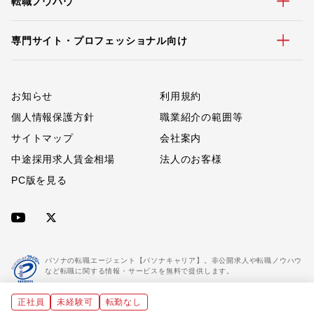
転職ノウハウ
専門サイト・プロフェッショナル向け
お知らせ
利用規約
個人情報保護方針
職業紹介の範囲等
サイトマップ
会社案内
中途採用求人賃金相場
法人のお客様
PC版を見る
パソナの転職エージェント【パソナキャリア】。非公開求人や転職ノウハウ
など転職に関する情報・サービスを無料で提供します。
正社員
未経験可
転勤なし
「パソナキャリア」は職業紹介優良事業者に認定されています。