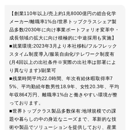
【創業110年以上/売上約1兆8000億円の総合化学
メーカー/離職率1%台/世界トップクラスシェア製
品多数/2030年に向け事業ポートフォリオ変革中・
成長領域の拡大に向け積極的に中途採用も実施】
■就業環境:2023年3月より本社移転/フルフレック
スタイム制度導入/服装自由化/テレワーク制度有
(月4回以上の出社条件※実際の出社率は部署によ
り異なります)/副業可
■残業時間平均22.0時間、年次有給休暇取得率7
5%、平均勤続年数男性18.9年、女性20.3年、平均
年収864万円、離職率1%台と働きやすい環境が整
っております。
■世界トップクラス製品多数保有:地球規模での課
題や暮らしの中の身近なニーズまで、革新的な技
術や製品でソリューションを提供しており、産業