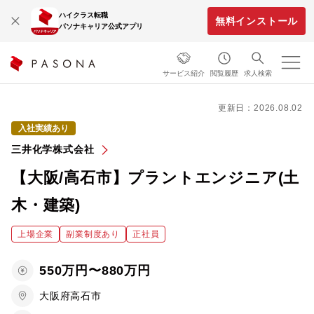
ハイクラス転職
無料インストール
パソナキャリア公式アプリ
サービス紹介
閲覧履歴
求人検索
更新日：2026.08.02
入社実績あり
三井化学株式会社
【大阪/高石市】プラントエンジニア(土
木・建築)
上場企業
副業制度あり
正社員
550万円〜880万円
大阪府高石市