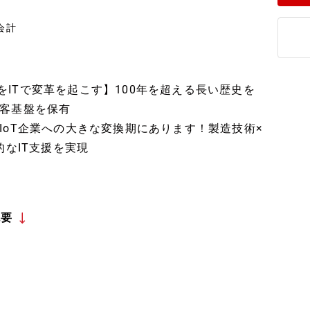
会計
日本・世界をITで変革を起こす】100年を超える長い歴史を
客基盤を保有
IoT企業への大きな変換期にあります！製造技術×
的なIT支援を実現
概要