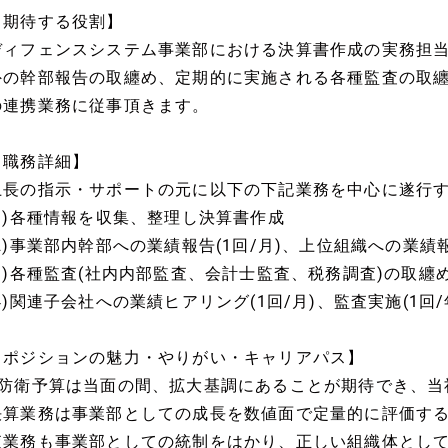
【期待する役割】
ディフェンスシステム事業部における決算書作成の実務担当
外の幹部報告の取纏め、定期的に実施される各種監査の取纏
の連携業務に従事頂きます。
【職務詳細】
上長の指示・サポートの元に以下の下記業務を中心に遂行
(1)各種情報を収集、整理し決算書作成
(2)事業部内幹部への業績報告(1回/月)、上位組織への業績報
(3)各種監査(社内内部監査、会計士監査、税務調査)の取纏
(4)関連子会社への業績ヒアリング(1回/月)、監査実施(1回/
【ポジションの魅力・やりがい・キャリアパス】
■防衛予算は当面の間、拡大基調にあることが期待でき、当
決算業務は事業部としての成長を数値面で定量的に評価す
査業務も事業部としての統制をはかり、正しい組織体とし