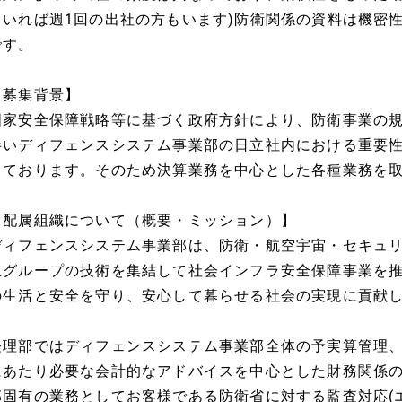
もいれば週1回の出社の方もいます)防衛関係の資料は機密
です。
【募集背景】
国家安全保障戦略等に基づく政府方針により、防衛事業の
伴いディフェンスシステム事業部の日立社内における重要
しております。そのため決算業務を中心とした各種業務を
【配属組織について（概要・ミッション）】
ディフェンスシステム事業部は、防衛・航空宇宙・セキュ
立グループの技術を集結して社会インフラ安全保障事業を
の生活と安全を守り、安心して暮らせる社会の実現に貢献
経理部ではディフェンスシステム事業部全体の予実算管理
にあたり必要な会計的なアドバイスを中心とした財務関係
部固有の業務としてお客様である防衛省に対する監査対応(