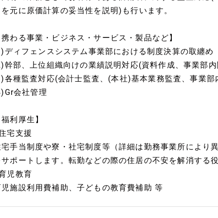
スを元に原価計算の妥当性を説明)も行います。
【携わる事業・ビジネス・サービス・製品など】
(1)ディフェンスシステム事業部における制度決算の取纏め
(2)幹部、上位組織向けの業績説明対応(資料作成、事業部内
(3)各種監査対応(会計士監査、(本社)基本業務監査、事業部
4)Gr会社管理
【福利厚生】
■住宅支援
住宅手当制度や寮・社宅制度等（詳細は勤務事業所により
をサポートします。転勤などの際の住居の不安を解消する
■育児教育
育児施設利用費補助、子どもの教育費補助 等