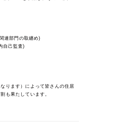
関連部門の取纏め)
内自己監査)
異なります）によって皆さんの住居
役割も果たしています。