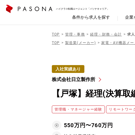
ハイクラス転職エージェント「パソナキャリア」
条件から求人を探す
企業
TOP
管理・事務
経理・財務・会計
求人
TOP
製造業(メーカー)
家電・AV機器メー
入社実績あり
株式会社日立製作所
【戸塚】経理(決算取纏
管理職・マネージャー経験
リモートワー
550万円〜760万円