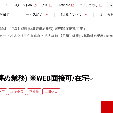
U・I・Jターン転職
派遣
ProShare
パソナで働く
企
を探す
サービス紹介
転職ノウハウ
よくあ
詳細 【戸塚】経理(決算取纏め業務) ※WEB面接可/在宅○
カー
株式会社日立製作所
求人詳細 【戸塚】経理(決算取纏め業務) ※W
め業務) ※WEB面接可/在宅○
ク可
上場企業
正社員
土日休み