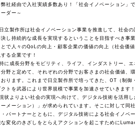
～弊社経由で入社実績多数あり！「社会イノベーション」
リーダー～
■日立製作所は社会イノベーション事業を推進して、社会の
解決し持続的な成長を実現するということを目指すべき事
ことで人々のQoLの向上・顧客企業の価値の向上（社会価
現する企業です！
■特に成長分野をモビリティ、ライフ、インダストリー、エ
ン分野と定めて、それぞれの分野でお客さまの社会価値、
ております。これまで日立製作所で培ってきた、OT（制御・
ダクトを武器により世界規模で事業を加速させていきます
■現状よりよい社会の実現へ向けて、デジタル技術を活用し
ォーメーション）」が求められています。そこに対して同
ま・パートナーとともに、デジタル技術による社会イノベ
能な変化のきざしをとらえアクションを起こすためにLuma