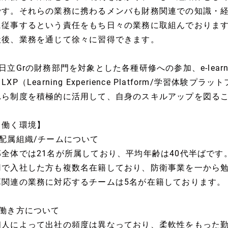
です。それらの業務に携わるメンバも財務関連での知識・
に従事するという責任をもち日々の業務に取組んでおりま
社後、業務を通じて徐々に習得できます。
■日立Grの財務部門を対象とした各種研修への参加、e-lear
LXP（Learning Experience Platform/学習
れら制度を積極的に活用して、自身のスキルアップを図る
【働く環境】
■配属組織/チームについて
部全体では21名が所属しており、平均年齢は40代半ばで
用で入社した方も複数名在籍しており、防衛事業を一から
算関連の業務に対応するチームは5名が在籍しております。
■働き方について
個人によって出社の頻度は異なっており、柔軟性をもった勤