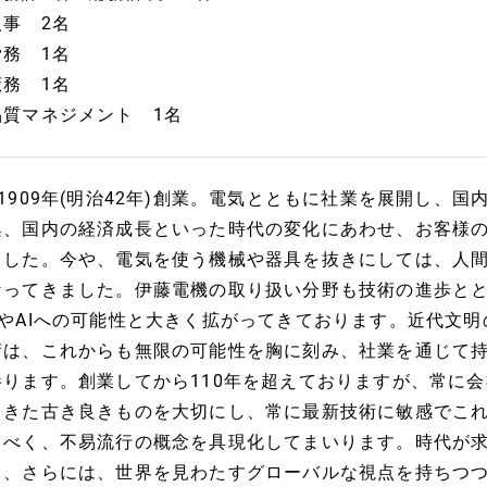
人事 2名
労務 1名
庶務 1名
品質マネジメント 1名
■1909年(明治42年)創業。電気とともに社業を展開し、
興、国内の経済成長といった時代の変化にあわせ、お客様
ました。今や、電気を使う機械や器具を抜きにしては、人
なってきました。伊藤電機の取り扱い分野も技術の進歩とと
TやAIへの可能性と大きく拡がってきております。近代文
術は、これからも無限の可能性を胸に刻み、社業を通じて
参ります。創業してから110年を超えておりますが、常に
てきた古き良きものを大切にし、常に最新技術に敏感でこ
るべく、不易流行の概念を具現化してまいります。時代が
し、さらには、世界を見わたすグローバルな視点を持ちつ