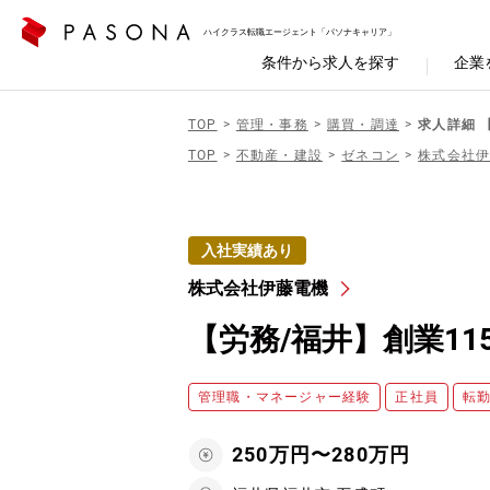
ハイクラス転職エージェント「パソナキャリア」
条件から求人を探す
企業
TOP
管理・事務
購買・調達
求人詳細 
TOP
不動産・建設
ゼネコン
株式会社
入社実績あり
株式会社伊藤電機
【労務/福井】創業11
管理職・マネージャー経験
正社員
転
250万円〜280万円