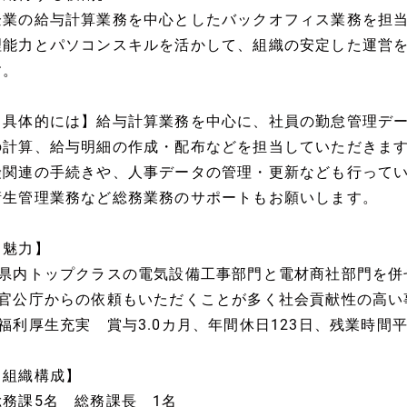
企業の給与計算業務を中心としたバックオフィス業務を担
理能力とパソコンスキルを活かして、組織の安定した運営
す。
【具体的には】給与計算業務を中心に、社員の勤怠管理デ
の計算、給与明細の作成・配布などを担当していただきま
険関連の手続きや、人事データの管理・更新なども行って
衛生管理業務など総務業務のサポートもお願いします。
【魅力】
■県内トップクラスの電気設備工事部門と電材商社部門を併
■官公庁からの依頼もいただくことが多く社会貢献性の高い
■福利厚生充実 賞与3.0カ月、年間休日123日、残業時間
【組織構成】
総務課5名 総務課長 1名