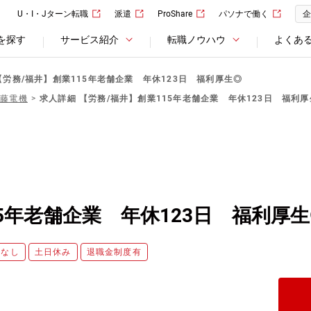
U・I・Jターン転職
派遣
ProShare
パソナで働く
企
を探す
サービス紹介
転職ノウハウ
よくあ
【労務/福井】創業115年老舗企業 年休123日 福利厚生◎
伊藤電機
求人詳細 【労務/福井】創業115年老舗企業 年休123日 福利
5年老舗企業 年休123日 福利厚
勤なし
土日休み
退職金制度有