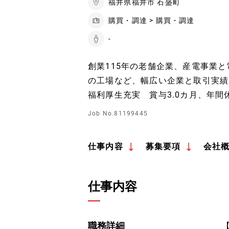
福井県福井市 石盛町
購買・調達 > 購買・調達
-
創業115年の老舗企業、産電事業
の工場など、幅広い企業と取引実績
福利厚生充実 賞与3.0カ月、年間
Job No.81199445
仕事内容
募集要項
会社
仕事内容
職務詳細