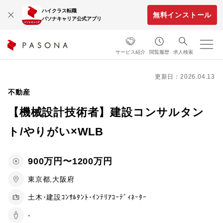
ハイクラス転職
無料インストール
パソナキャリア公式アプリ
サービス紹介
閲覧履歴
求人検索
更新日：2026.04.13
不動産
【機械設計技術者】建設コンサルタン
ト/やりがい×WLB
900万円〜1200万円
東京都,大阪府
土木･建設ｺﾝｻﾙﾀﾝﾄ･ｲﾝﾃﾘｱｺｰﾃﾞｨﾈｰﾀｰ
-