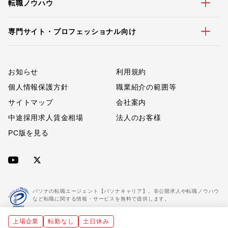
転職ノウハウ
専門サイト・プロフェッショナル向け
お知らせ
利用規約
個人情報保護方針
職業紹介の範囲等
サイトマップ
会社案内
中途採用求人賃金相場
法人のお客様
PC版を見る
パソナの転職エージェント【パソナキャリア】。非公開求人や転職ノウハウ
など転職に関する情報・サービスを無料で提供します。
上場企業
転勤なし
土日休み
「パソナキャリア」は職業紹介優良事業者に認定されています。