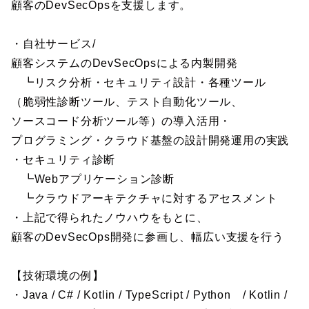
顧客のDevSecOpsを支援します。
・自社サービス/
顧客システムのDevSecOpsによる内製開発
┗リスク分析・セキュリティ設計・各種ツール
（脆弱性診断ツール、テスト自動化ツール、
ソースコード分析ツール等）の導入活用・
プログラミング・クラウド基盤の設計開発運用の実践
・セキュリティ診断
┗Webアプリケーション診断
┗クラウドアーキテクチャに対するアセスメント
・上記で得られたノウハウをもとに、
顧客のDevSecOps開発に参画し、幅広い支援を行う
【技術環境の例】
・Java / C# / Kotlin / TypeScript / Python / Kotlin /