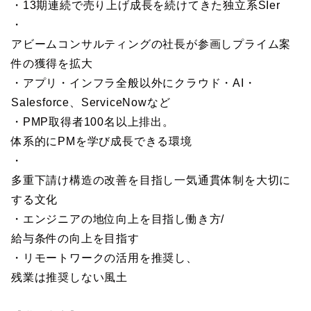
・13期連続で売り上げ成長を続けてきた独立系SIer
・
アビームコンサルティングの社長が参画しプライム案
件の獲得を拡大
・アプリ・インフラ全般以外にクラウド・AI・
Salesforce、ServiceNowなど
・PMP取得者100名以上排出。
体系的にPMを学び成長できる環境
・
多重下請け構造の改善を目指し一気通貫体制を大切に
する文化
・エンジニアの地位向上を目指し働き方/
給与条件の向上を目指す
・リモートワークの活用を推奨し、
残業は推奨しない風土