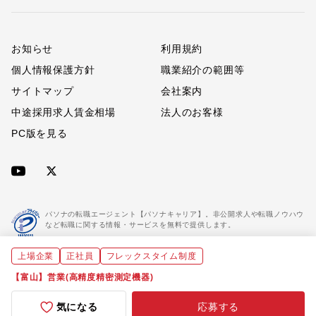
お知らせ
利用規約
個人情報保護方針
職業紹介の範囲等
サイトマップ
会社案内
中途採用求人賃金相場
法人のお客様
PC版を見る
パソナの転職エージェント【パソナキャリア】。非公開求人や転職ノウハウ
など転職に関する情報・サービスを無料で提供します。
上場企業
正社員
フレックスタイム制度
「パソナキャリア」は職業紹介優良事業者に認定されています。
※「パソナキャリア」は株式会社パソナが運営する人材紹介・採用支援サービスの名称です
【富山】営業(高精度精密測定機器)
気になる
応募する