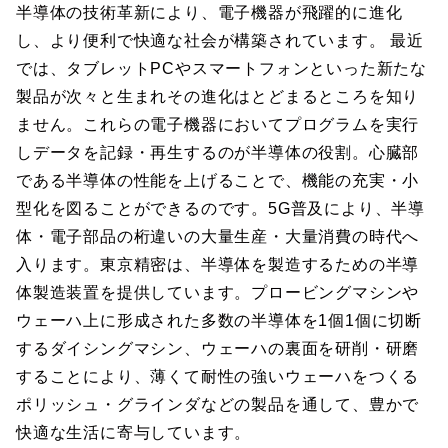
半導体の技術革新により、電子機器が飛躍的に進化
し、より便利で快適な社会が構築されています。 最近
では、タブレットPCやスマートフォンといった新たな
製品が次々と生まれその進化はとどまるところを知り
ません。これらの電子機器においてプログラムを実行
しデータを記録・再生するのが半導体の役割。心臓部
である半導体の性能を上げることで、機能の充実・小
型化を図ることができるのです。5G普及により、半導
体・電子部品の桁違いの大量生産・大量消費の時代へ
入ります。東京精密は、半導体を製造するための半導
体製造装置を提供しています。プロービングマシンや
ウェーハ上に形成された多数の半導体を1個1個に切断
するダイシングマシン、ウェーハの裏面を研削・研磨
することにより、薄くて耐性の強いウェーハをつくる
ポリッシュ・グラインダなどの製品を通して、豊かで
快適な生活に寄与しています。