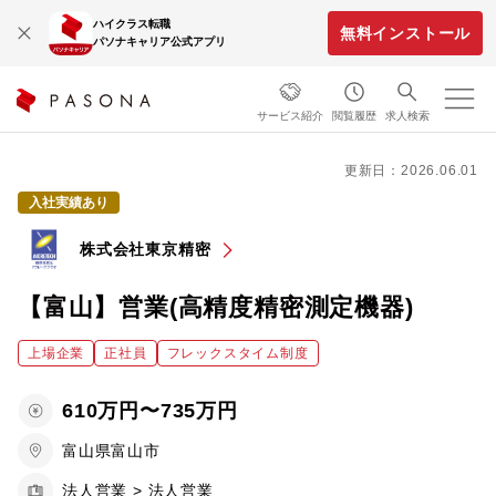
ハイクラス転職
無料インストール
パソナキャリア公式アプリ
サービス紹介
閲覧履歴
求人検索
更新日：2026.06.01
入社実績あり
株式会社東京精密
【富山】営業(高精度精密測定機器)
上場企業
正社員
フレックスタイム制度
610万円〜735万円
富山県富山市
法人営業 > 法人営業