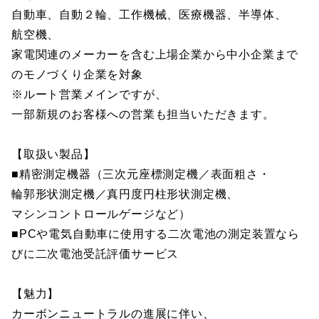
自動車、自動２輪、工作機械、医療機器、半導体、
航空機、
家電関連のメーカーを含む上場企業から中小企業まで
のモノづくり企業を対象
※ルート営業メインですが、
一部新規のお客様への営業も担当いただきます。
【取扱い製品】
■精密測定機器（三次元座標測定機／表面粗さ・
輪郭形状測定機／真円度円柱形状測定機、
マシンコントロールゲージなど）
■PCや電気自動車に使用する二次電池の測定装置なら
びに二次電池受託評価サービス
【魅力】
カーボンニュートラルの進展に伴い、