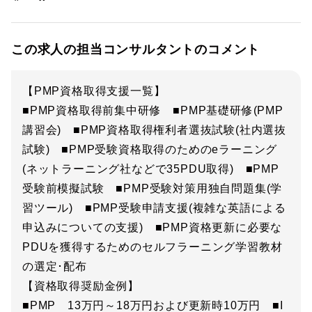
この求人の担当コンサルタントのコメント
【PMP資格取得支援一覧】
■PMP資格取得前集中研修 ■PMP基礎研修(PMP
講習会) ■PMP資格取得権利者選抜試験(社内選抜
試験) ■PMP受験資格取得のためのeラーニング
(ネットラーニング社などで35PDU取得) ■PMP
受験前模擬試験 ■PMP受験対策用独自問題集(学
習ツール) ■PMP受験申請支援(複雑な英語による
申込みについての支援) ■PMP資格更新に必要な
PDUを獲得するためのセルフラーニング学習教材
の選定･配布
【資格取得奨励金例】
■PMP 13万円～18万円および更新時10万円 ■I