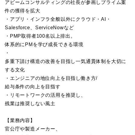
アビームコンサルティングの社長が参画しプライム案
件の獲得を拡大
・アプリ・インフラ全般以外にクラウド・AI・
Salesforce、ServiceNowなど
・PMP取得者100名以上排出。
体系的にPMを学び成長できる環境
・
多重下請け構造の改善を目指し一気通貫体制を大切に
する文化
・エンジニアの地位向上を目指し働き方/
給与条件の向上を目指す
・リモートワークの活用を推奨し、
残業は推奨しない風土
【業務内容】
官公庁や製造メーカー、