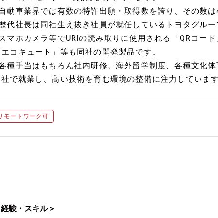
■自動車業界では有数の特許出願・取得数を誇り、その数は42
■歴代社長は同社生え抜き社員が就任しているトヨタグルー
■スマホカメラ等でURIの読み取りに使用される「QRコード
「エコキュート」等も同社の開発製品です。
■各種手当はもちろん社内研修、海外留学制度、各種文化体
同社で就業し、高い技術を育む環境の整備に注力していま
リモートワーク可
＜経験・スキル＞