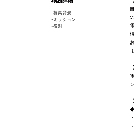
職務詳細
-募集背景
-ミッション
-役割