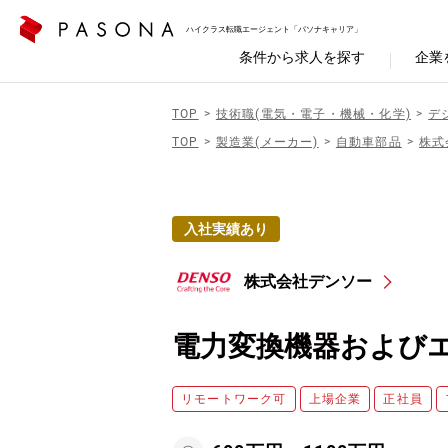
ハイクラス転職エージェント「パソナキャリア」
条件から求人を探す
企業
TOP
技術職(電気・電子・機械・化学)
デ
TOP
製造業(メーカー)
自動車部品
株式
入社実績あり
株式会社デンソー
電力変換機器および
リモートワーク可
上場企業
正社員