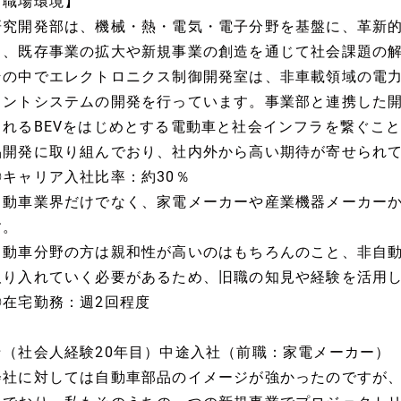
【職場環境】
研究開発部は、機械・熱・電気・電子分野を基盤に、革新
し、既存事業の拡大や新規事業の創造を通じて社会課題の
その中でエレクトロニクス制御開発室は、非車載領域の電
メントシステムの開発を行っています。事業部と連携した
まれるBEVをはじめとする電動車と社会インフラを繋ぐこ
品開発に取り組んでおり、社内外から高い期待が寄せられ
◎キャリア入社比率：約30％
自動車業界だけでなく、家電メーカーや産業機器メーカー
す。
自動車分野の方は親和性が高いのはもちろんのこと、非自
取り入れていく必要があるため、旧職の知見や経験を活用
◎在宅勤務：週2回程度
★（社会人経験20年目）中途入社（前職：家電メーカー）
会社に対しては自動車部品のイメージが強かったのですが