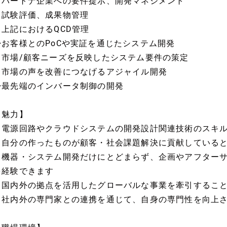
・パートナ企業への要件提示、開発マネジメント
・試験評価、成果物管理
・上記におけるQCD管理
◆お客様とのPoCや実証を通じたシステム開発
・市場/顧客ニーズを反映したシステム要件の策定
・市場の声を改善につなげるアジャイル開発
◆最先端のインバータ制御の開発
【魅力】
・電源回路やクラウドシステムの開発設計関連技術のスキ
・自分の作ったものが顧客・社会課題解決に貢献している
・機器・システム開発だけにとどまらず、企画やアフター
を経験できます
・国内外の拠点を活用したグローバルな事業を牽引するこ
・社内外の専門家との連携を通じて、自身の専門性を向上