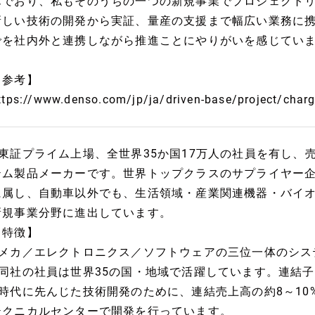
んでおり、私もそのうちの一つの新規事業でプロジェクト
新しい技術の開発から実証、量産の支援まで幅広い業務に
でを社内外と連携しながら推進ことにやりがいを感じてい
【参考】
ttps://www.denso.com/jp/ja/driven-base/project/charg
■東証プライム上場、全世界35か国17万人の社員を有し、
テム製品メーカーです。世界トップクラスのサプライヤー
に属し、自動車以外でも、生活領域・産業関連機器・バイ
新規事業分野に進出しています。
【特徴】
■メカ／エレクトロニクス／ソフトウェアの三位一体のシス
■同社の社員は世界35の国・地域で活躍しています。連結子
■時代に先んじた技術開発のために、連結売上高の約8～10
テクニカルセンターで開発を行っています。