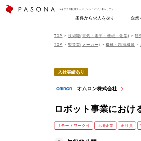
ハイクラス転職エージェント「パソナキャリア」
条件から求人を探す
企業
TOP
技術職(電気・電子・機械・化学)
研
TOP
製造業(メーカー)
機械・精密機器
入社実績あり
オムロン株式会社
ロボット事業における
リモートワーク可
上場企業
正社員