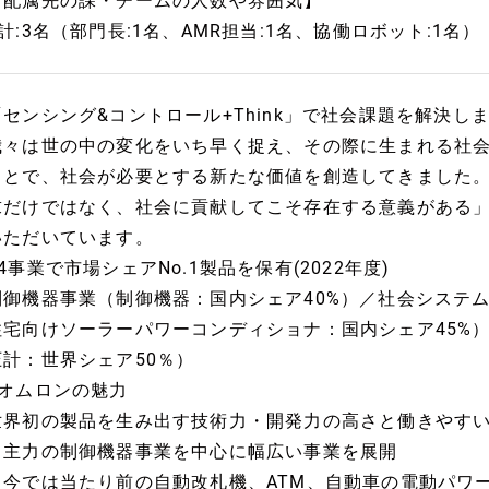
【配属先の課・チームの人数や雰囲気】
■計:3名（部門長:1名、AMR担当:1名、協働ロボット:1名）
「センシング&コントロール+Think」で社会課題を解決し
我々は世の中の変化をいち早く捉え、その際に生まれる社
ことで、社会が必要とする新たな価値を創造してきました
求だけではなく、社会に貢献してこそ存在する意義がある」
いただいています。
4事業で市場シェアNo.1製品を保有(2022年度)
制御機器事業（制御機器：国内シェア40%）／社会システム
住宅向けソーラーパワーコンディショナ：国内シェア45%
圧計：世界シェア50％）
■オムロンの魅力
世界初の製品を生み出す技術力・開発力の高さと働きやす
・主力の制御機器事業を中心に幅広い事業を展開
・今では当たり前の自動改札機、ATM、自動車の電動パワ