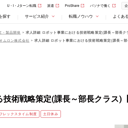
U・I・Jターン転職
派遣
ProShare
パソナで働く
企
を探す
サービス紹介
転職ノウハウ
よくあ
究・製品開発
求人詳細 ロボット事業における技術戦略策定(課長～部長ク
オムロン株式会社
求人詳細 ロボット事業における技術戦略策定(課長～部
技術戦略策定(課長～部長クラス)
フレックスタイム制度
土日休み