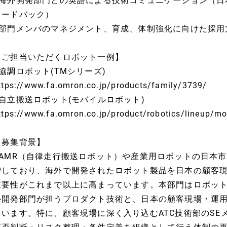
■海外開発部門との英語による技術コミュニケーション（日
ィードバック）
■部門メンバのマネジメント、育成、体制強化に向けた採用
【ご担当いただくロボット一例】
■協調ロボット(TMシリーズ)
ttps://www.fa.omron.co.jp/products/family/3739/
■自立搬送ロボット(モバイルロボット)
ttps://www.fa.omron.co.jp/product/robotics/lineup/mo
【募集背景】
■AMR（自律走行搬送ロボット）や産業用ロボットの日本
増しており、海外で開発されたロボット製品を日本の顧客
重要性がこれまで以上に高まっています。本部門はロボッ
外開発部門が担うプロダクト技術と、日本の顧客現場・運
ています。特に、顧客現場に深く入り込むATC技術部のSE