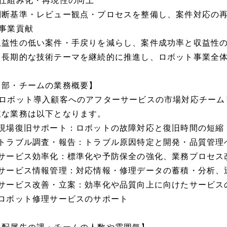
■仕組み化・再現性の向上
判断基準・レビュー観点・プロセスを整備し、案件対応の
■事業貢献
収益性の低い案件・手戻りを減らし、案件成功率と収益性
中長期的な技術テーマを継続的に推進し、ロボット事業全
【部・チームの業務概要】
■ロボット導入顧客へのアフターサービスの市場対応チーム
主な業務は以下となります。
?現場復旧サポート：ロボットの故障対応と復旧時間の短縮
?トラブル調査・報告：トラブル原因特定と開発・品質管理
?サービス効率化：標準化や予防保全の強化、業務プロセス
?サービス情報管理：対応情報・修理データの蓄積・分析、
?サービス改善・立案：効率化や品質向上に向けたサービス
?ロボット修理サービスのサポート