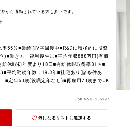
府京都から通勤されている方も多いです。
計
比率55％■業績面V字回復中■R&Dに積極的に投資
設立)■働き方・福利厚生◎■平均年収888万円(有価
有給休暇初年度より18日■有給休暇取得率81％■
■平均勤続年数：19.3年■社宅あり(諸条件あ
) ■定年60歳(役職定年なし)■再雇用70歳までOK
Job No.81256397
気になるリストに追加する