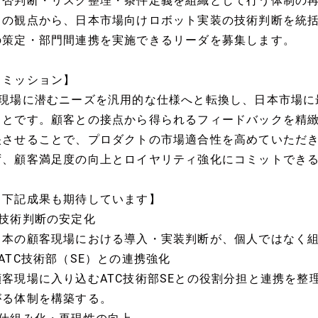
可否判断・リスク整理・条件定義を組織として行う体制の
らの観点から、日本市場向けロボット実装の技術判断を統
の策定・部門間連携を実施できるリーダを募集します。
【ミッション】
■現場に潜むニーズを汎用的な仕様へと転換し、日本市場に
ことです。顧客との接点から得られるフィードバックを精
映させることで、プロダクトの市場適合性を高めていただ
ず、顧客満足度の向上とロイヤリティ強化にコミットでき
【下記成果も期待しています】
■技術判断の安定化
日本の顧客現場における導入・実装判断が、個人ではなく
■ATC技術部（SE）との連携強化
顧客現場に入り込むATC技術部SEとの役割分担と連携を整
がる体制を構築する。