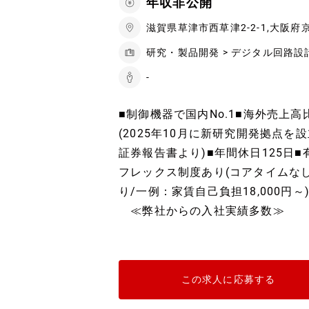
年収非公開
滋賀県草津市西草津2-2-1,大阪
研究・製品開発 > デジタル回路設
-
■制御機器で国内No.1■海外売上高
(2025年10月に新研究開発拠点を
証券報告書より)■年間休日125日■
フレックス制度あり(コアタイムなし)
り/一例：家賃自己負担18,000円～
≪弊社からの入社実績多数≫
この求人に応募する