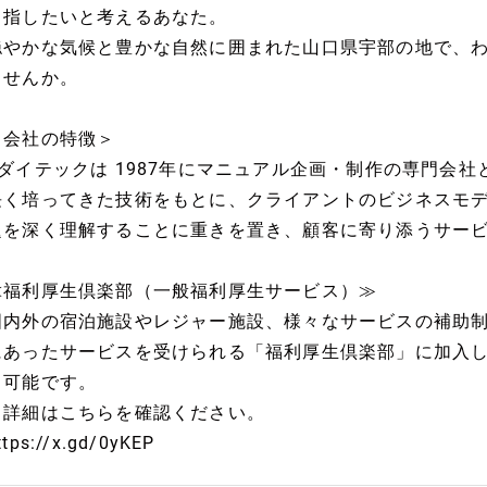
目指したいと考えるあなた。
穏やかな気候と豊かな自然に囲まれた山口県宇部の地で、
ませんか。
＜会社の特徴＞
■ダイテックは 1987年にマニュアル企画・制作の専門会
長く培ってきた技術をもとに、クライアントのビジネスモ
題を深く理解することに重きを置き、顧客に寄り添うサー
≪福利厚生倶楽部（一般福利厚生サービス）≫
国内外の宿泊施設やレジャー施設、様々なサービスの補助
にあったサービスを受けられる「福利厚生倶楽部」に加入
も可能です。
※詳細はこちらを確認ください。
ttps://x.gd/0yKEP