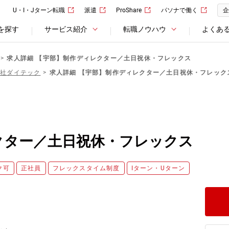
U・I・Jターン転職
派遣
ProShare
パソナで働く
企
を探す
サービス紹介
転職ノウハウ
よくあ
求人詳細 【宇部】制作ディレクター／土日祝休・フレックス
会社ダイテック
求人詳細 【宇部】制作ディレクター／土日祝休・フレック
クター／土日祝休・フレックス
ク可
正社員
フレックスタイム制度
Iターン・Uターン