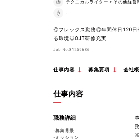
テクニカルライター > その他経営
-
◎フレックス勤務◎年間休日120
る環境◎OJT研修充実
Job No.81259636
仕事内容
募集要項
会社
仕事内容
職務詳細
-募集背景
-ミッション