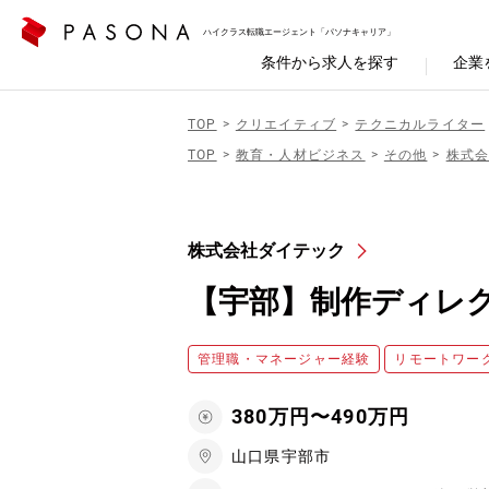
ハイクラス転職エージェント「パソナキャリア」
条件から求人を探す
企業
TOP
クリエイティブ
テクニカルライター
TOP
教育・人材ビジネス
その他
株式
株式会社ダイテック
【宇部】制作ディレ
管理職・マネージャー経験
リモートワー
380万円〜490万円
山口県宇部市