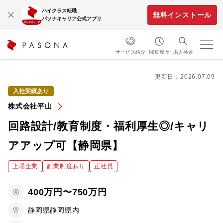
ハイクラス転職
無料インストール
パソナキャリア公式アプリ
サービス紹介
閲覧履歴
求人検索
更新日：2026.07.09
入社実績あり
株式会社平山
回路設計/教育制度・福利厚生◎/キャリ
アアップ可【静岡県】
上場企業
副業制度あり
正社員
400万円〜750万円
静岡県静岡県内