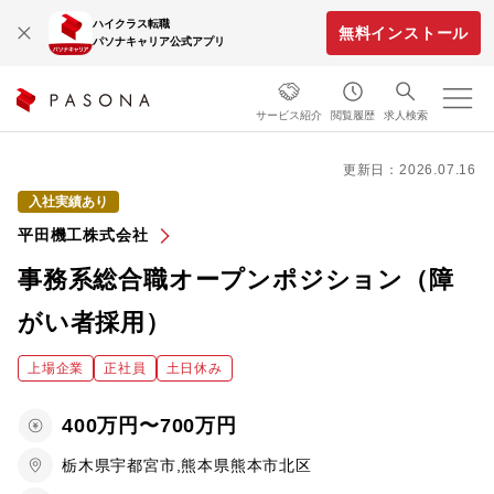
ハイクラス転職
無料インストール
パソナキャリア公式アプリ
サービス紹介
閲覧履歴
求人検索
更新日：2026.07.16
入社実績あり
平田機工株式会社
事務系総合職オープンポジション（障
がい者採用）
上場企業
正社員
土日休み
400万円〜700万円
栃木県宇都宮市,熊本県熊本市北区