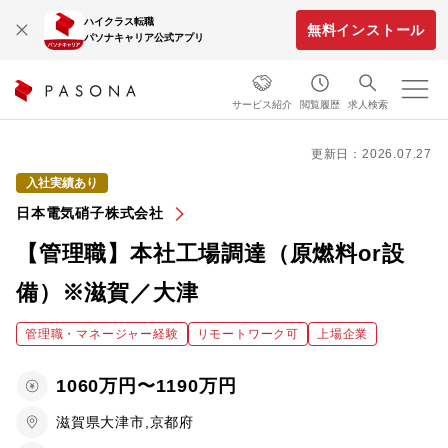
ハイクラス転職
無料インストール
パソナキャリア公式アプリ
サービス紹介
閲覧履歴
求人検索
更新日：2026.07.27
入社実績あり
日本電気硝子株式会社
【管理職】本社工場調達（原燃料or設
備）※滋賀／大津
管理職・マネージャー経験
リモートワーク可
上場企業
1060万円〜1190万円
滋賀県大津市,京都府