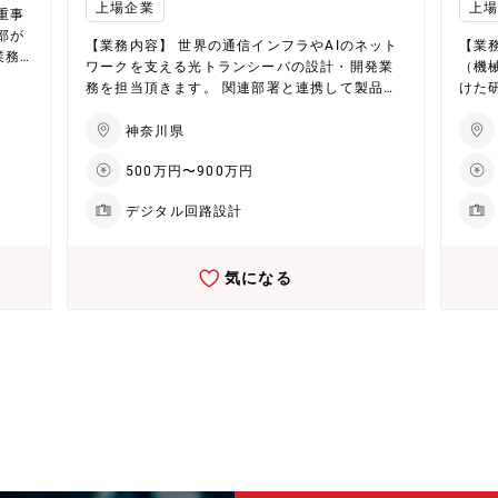
る。
の機
上場企業
上
ネジメント業務を担う。 または、新規デバイス
重事
実際
とし
の製品開発、プロセス開発担当、もしくは課長
部が
る。
【働き
【業務内容】 世界の通信インフラやAIのネット
【業
としてマネジメント業務を担って頂く事を期待
業務
験を
2～
ワークを支える光トランシーバの設計・開発業
（機
しています。 【働き方】 ■時間外労働：25時間
上や
など
外：
務を担当頂きます。 関連部署と連携して製品の
けた研
程度
人の
内で
設計・検証を進めながら、顧客や部品ベンダと
的に
自動
ダと
の仕様/スケジュール交渉も並行して行います。
達、
神奈川県
【配属予定部署】 古河ファイテルオプティカル
う。
名、派
価のタ
500万円〜900万円
コンポーネンツ株式会社(FFOC) トランシーバ
たさ
代 3
め）
ーチーム （在籍出向となります） ■当課人員構
を行う。 【配属予定部署】 
中途
デジタル回路設計
成 ①課長 1 名、GL 1名、担当 2名、アシ
ティア
スタント他 0 名 ②20代以下 1名、30代 1
員構成
技
名、40代 1名、50代 1名、60歳以上 0 名
代：3
産活
気になる
③男性 4名、女性 0名 ④当課内にいる中途
名 
る。
入社者 1名 【当課のミッション】 光トランシ
【当
を担
ーバの新製品開発。 顧客交渉、仕様検討、光部
開発
マに
品選定、光レベルダイヤ設計、性能検証、量産
門、
化推進、コストダウンなど。 【当ポジションで
との
内容
働くやりがい】 光トランシーバ開発を通じての
究開発業務を
とな
最先端の技術開発に携わることができます。 設
がい
の機
計から評価まで一貫して担当できるため、モノ
の製
とし
づくりのやりがいを実感できます。 当社製品は
ルギ
データセンタ向けの需要が高まっており、お客
ンニ
る）
様とのビジネスを通じて、世界のネットワーク
でき