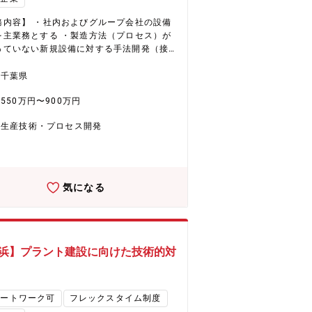
リアパス】 配属課内での実装技術開発担当
を経て、5年以内に課内のリーダへ、その後
務内容】 ・社内およびグループ会社の設備
技術部門の担当、もしくは課長としてマネ
を主業務とする ・製造方法（プロセス）が
ント業務を担う。
っていない新規設備に対する手法開発（接
ロセス開発、部材加工プロセス開発など）
来設備に対して歩留りや生産性向上を目指
千葉県
改善活動（半導体プロセス開発、蒸着フロ
550万円〜900万円
署構成】 ・職位ごと課長１
幹社員 1名、事幹 4名、主務 6名、派遣6
生産技術・プロセス開発
年代ごと20代 4名、30代 8名、40代 3
0代 2名、60代 1名 ・男女男性 14名、女
名 ・新卒/中途新卒12名、派遣6名 【働
力】 設備部としてはグループ会社を含めた
を横断的に支援する組織であり、ひとつの
気になる
に留まらず様々な仕事で力を発揮すること
きる。新プロセス開発課としては、これか
さに量産を行う製品の製造プロセスを請け
ことができ、製品が世の中に出ていく過程
感することができる。希望すれば海外出張
浜】プラント建設に向けた技術的対
（米国、ハンガリー等）。 【将来的なキ
アパス（5~10年）】 開発業務を主体的に
、新しい仕事を立案そして遂行できる人材
モートワーク可
フレックスタイム制度
る。また、適切な時期に基幹社員への登用