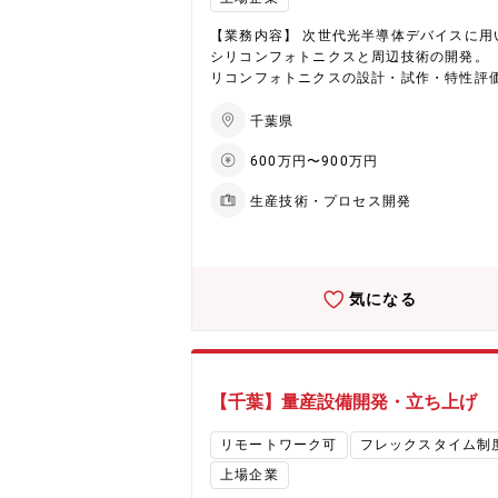
金属材料、樹脂材料、電気回路など、広い
の知識経験が身につきます。 【将来的なキャリ
【業務内容】 次世代光半導体デバイスに用
アパスのイメージ】 ・入社後：メンバーと
シリコンフォトニクスと周辺技術の開発。 
仕事を進めながら基本的な知識や経験を蓄
リコンフォトニクスの設計・試作・特性評
し、専門性を高めていただく。 ・数年後：
（フォトディテクタ・偏波ダイバーシティ
マリーダーとして他部署との連携や、後輩
むパッシブ要素光素子）。 ・変調デバイス
千葉県
バーを束ねて運営し、リーダーシップを磨
コンフォトニクス間の電気・光学接続を含
がら、活躍いただく。 ・その後：大きなプ
600万円〜900万円
装技術開発。 （シリコンフォトニクス外部
ェクトや複数テーマを経験し、マネージャ
ブとの交渉、試作テープアウト経験。） ・
て組織を成長させて、活躍いただく。 【働き
生産技術・プロセス開発
研究先・関係部署との連携。 【配属予定部署】
方】 ■時間外労働：20時間程度 ■テレワ
次世代フォトニクス事業創造プロジェクト
ク：有 週1回程度 ■出張：月1回程度：出
ム 光デバイス製造改革チーム ■部署構成： ・
先：顧客先、台湾の関連会社他
職位ごと：課長１名、基幹社員1名、事幹1
主務1名、技幹2名、技能1名、派遣2名 ・
気になる
と：20代 1名、30代 3名、40代 2名、5
2名、60代 1名 ・男女：男性 9名、女性 
・新卒・中途：新卒 1名、中途 2名 【当課のミ
ッション】 次世代光半導体デバイスのプロ
開発 プロセス工程設計、評価解析、歩留ま
【千葉】量産設備開発・立ち上げ
上、要素技術検討 【当ポジションで働くやりが
い】 新製品に関する技術をゼロから作り上
リモートワーク可
フレックスタイム制
ため、やりがいや達成感は非常に大きい。
上場企業
や未知の事項も多く、積極的な姿勢を求め