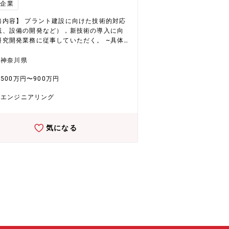
会を与え、グループリーダーあるいは課長
場企業
て組織を束ねる人材となることを期待。
方】 残業：10H～30H テレワーク頻度：
務内容】 プラント建設に向けた技術的対応
3回/週 出張：月に１回あるかないか。海
械、設備の開発など），新技術の導入に向
長め（年１か２）
究開発業務に従事していただく。 ~具体
は~ ベンチプラントの詳細設計、機器調
建設、運転を社内外関係者と調整して行
神奈川県
 ベンチプラント建設後は、経済性を考慮し
500万円〜900万円
らなる大型商業プラントの新規開発、建設
研究開発本部フロン
エンジニアリング
統括部グリーンLPG開発部第1課 ■当課人
 ・部長1名 他9名 ・男女：8：2 ・20
名 30代：2名 40代：2名 50代：1
気になる
60代以上：2名 ・課にいる中途社員：2名
課のミッション】 化学プラントのプロセス
およびプラント建設対応。 社内の関連部
社外のエンジニアリング会社や機器メーカ
コーディネート。 新技術の導入に向けた研
行う。 【配属先で働く魅力・やり
】 当社の新事業の柱である「グリーンLPG
造」の立ち上げに携わることができ、エネ
ーのグリーン化、脱炭素化といったカーボ
ュートラル時代における社会課題にも貢献
る。 社内各部門、社外関係会社との共創を