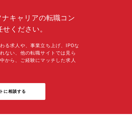
ながら、新事業を立ち上げていく役割にや
じられる。 【働き方】 ■残業：月平
5H程度（建設中となっても月40Hを超える
ソナキャリアの転職コン
はなし） ■テレワーク：有（週2～3程度）
任せください。
わる求人や、事業立ち上げ、IPOな
れない、他の転職サイトでは見ら
中から、ご経験にマッチした求人
トに相談する