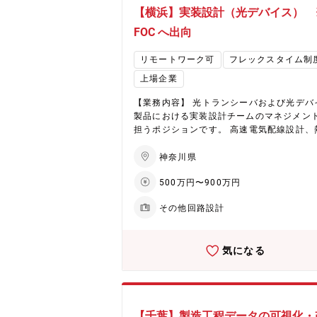
発、製造、販売しています。 （https://www.
【横浜】実装設計（光デバイス） 
opticalcomponents.com/） 【配属予定部署】
古河ファイテルオプティカルコンポーネン
FOC へ出向
式会社(FFOC) アプリチーム （在籍出向
ます） ■部署構成： ・職位ごと：課長3名、GL
リモートワーク可
フレックスタイム制
4名 担当 10名 ・年代ごと：20代 1名、
上場企業
代 1名、40代 5名、50代 10名、6
0名 ・男女：男性17名、女性 0名 ・新
【業務内容】 光トランシーバおよび光デバ
中途：新卒 12名、 中途 5名 ■当課のミッショ
製品における実装設計チームのマネジメン
ン 光デバイス、光トランシーバの信号品質
担うポジションです。 高速電気配線設計、
開発 製品の顧客運用モデルの構築、信号品
計、電磁界解析、構造設計など、複数領域
ミュレーション、信号品質評価、社内外の
断した技術統合が求められる最先端分野で
神奈川県
部門との仕様協議 ■当ポジションで働くやりが
業拡大の中核を担っていただきます。 ※製品情
い ・業界最先端の光デバイスの技術開発や
500万円〜900万円
報 FFOCでは、400G, 800G 光ネットワー
化を通じて世界中の顧客とコミュニケーシ
対応したコヒーレント トランシーバー（CFP
を取り、「つづく」をつくり、世界を明る
その他回路設計
OSFP, QSFP56-DD）、100G/400G LN変
る。というパーパスを実現できる。 ・設計
器、400G/800G 薄膜LN CDM、100G/80
価まで一貫して業務を担当できるため、モ
積コヒーレントレシーバなどの最先端の光
くりのやりがいを感じられるとともに、PIC
気になる
ポーネント製品を開発、製造、販売してい
C、デバイス、伝送評価といった幅広い知
す。 （https://www.ff-opticalcomponent
術を習得できる。 ・業界最先端の開発にな
m/） 【配属予定部署】 古河ファイテルオプテ
め未知の課題に遭遇することが多く、日々
ィカルコンポーネンツ株式会社(FFOC) 実
い事に挑戦し、新たな手段を創造できる専
BOチーム （在籍出向となります） ■当課人員構
になれる。 【将来的なキャリアパス（5~10
【千葉】製造工程データの可視化・