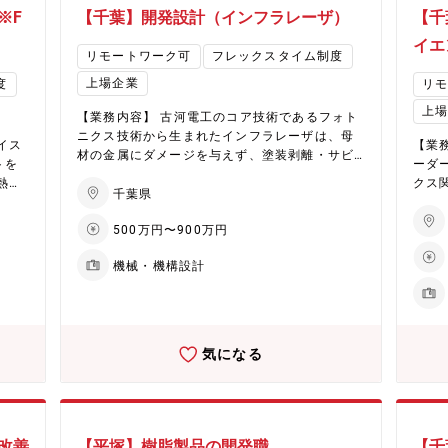
ff-
だくことを希望しています 【配属部署】ソーシ
N変調
※F
【千葉】開発設計（インフラレーザ）
【千
ャルデザイン統括本部 レーザ応用1部 設計開
00
ツ株
発課 ■当課人員構成 ①課長 1名、 GL 2
光コ
イエ
リモートワーク可
フレックスタイム制度
となり
名、 担当 5名、 アシスタント他 名 ②2
います。
0代以下 2名、 30代 2名、 40代 1
ents.com/） 
上場企業
度
リ
30
名、 50代 3名、 60歳以上 名 ③
オプ
上
0代
男性 7 名、 女性 1名 ④当課内にいる中途
OC
【業務内容】 古河電工のコア技術であるフォト
卒・
入社者 0名 【所属組織の魅力・やりがい】 材
ます） ■当課人員構成 ①課長 1 名
ニクス技術から生まれたインフラレーザは、母
イス
【業
料加工用の高出力産業レーザ製品において、世
名、
材の金属にダメージを与えず、塗装剥離・サビ
トを
ーダ
設計
界トップレベルのスペックを持つレーザ製品の
代以
除去・クリーニングが可能であり、作業者にも
熱設
クス
質シ
設計・製造を行っている国内メーカーになりま
4名
環境にも優しい表面処理技術として、国内外の
千葉県
を横
を、
連携
す。 レーザ製品の設計・製造だけでなく、レー
名 ④
インフラ所有者から好評価を頂いています。現
、事
リー
ザ加工を実際に試験できるアプリケーションラ
ショ
500万円〜900万円
在進めている中では、製造工場内の設備で使う
仕様
製品
ボもあり、設計した製品にどのような良さがあ
イス
ケースでのレーザ加工技術およびシステム開発
クに
プロ
機械・機構設計
ョン
り、お客様に使っていただけるかを感じながら
とコ
のリソースが不足しています。 ・レーザ加工
2,
器Q
くす
製品設計に携わっていただけます。アプリケー
くり
（表面処理）技術を利用したシステムの開発を
調
発のプロジ
~評
ションラボ：https://www.furukawaelectric.c
現で
チームで実施していただきます。 ・産業用ロボ
0G 集
ャル
ノづ
om/release/2024/comm_20241127.html
当で
ットや搬送系・自動機などとの構想設計、仕様
コン
発・製造1課 【当
、EI
【配属後のキャリアイメージ（5年後や10年
れる
化を行って頂きます。 ・システム系のパートナ
気になる
ま
要】
識や技
度）】 設計開発課内で担当業務を経験していた
とい
ー会社と共同でシステム構築を実施頂きます。
s.co
器メ
るた
だいた後に、設計開発課内でリーダー・管理業
界最
・お客様納品後は購入した設備に関して立ち上
造を
新し
務を目指すキャリアパスや、設計開発課で得た
とが
がりまでアプリケーションエンジニアとしての
装/O
いま
門家
知見をもって、技術営業等の顧客との議論・拡
を創造で
対応も行っていただく場合があります。 【採用
い低
販に携わる部署での活動や、工場内の生産技術
リア
背景】 レーザ応用２部ではインフラレーザ事業
改善
【平塚】樹脂製品の開発職
【千