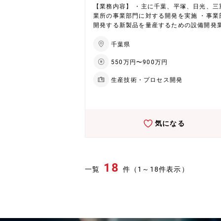
境にあり、やりたいことにチャレンジでき
【業務内容】 ・主に千葉、平塚、日光、三
基礎的な研究から製品化に近い開発まで、
業所の事業部門に対する開発を実施 ・事業
の試作品を触りながら取り組むことができ
開発する新製品を量産するための設備開発
【将来的なキャリアパス】 開発業務にて経
・従来製品の製造工程における製造能力向
積んだ上で、自分が開発した製品の事業化
品質向上のための自働化技術の開発業務 ・
千葉県
に関わるキャリアパスがあります。配属課
技能に代わる自働化技術開発 ※情報通信や
の担当経験を経て、5～10年で課内のリー
550万円〜900万円
車部品がメイン予定 【部署構成】 ・職位ごと課
なることが期待されます。 【働き方】 ■テレワ
長１名、基幹社員 2名、事幹 5名、主務 4
ーク：可（週1～2回の出社を想定/試作評
生産技術・プロセス開発
遣2名 ・年代ごと20代 4名、30代 4名、40
イミング・FtoFのコミュニケーションのた
名、50代 3名 ・男女男性 14名 ・新卒/
■出張：月3～4回・1日間（国内が基本）
中途0名 【働く魅力】 全社を横断的に支援する
組織。当課においては、自動および自働化
術、センシング技術等を駆使して会社の生
気になる
動の改善や効率化および量産化に寄与でき
また、部内にプロセス開発や設備制御技術
う課もあり、連携することで幅の広いテー
携わることができる。 【将来的なキャリアパス
18
（5~10年）】 ポジションで記載した業務
一覧
件（1～18件表示）
を単独で企画、立案そして遂行できる人材
る。また、適切な時期に基幹社員への登用
会を与え、グループリーダーあるいは課長
て組織を束ねる人材となることを期待。 【働き
方】 ■出張：出張 隔月に数回（担当によ