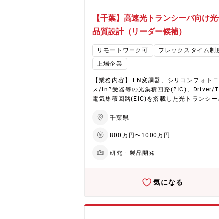
【千葉】高速光トランシーバ向け光
品質設計（リーダー候補）
リモートワーク可
フレックスタイム制
上場企業
【業務内容】 LN変調器、シリコンフォト
ス/InP受器等の光集積回路(PIC)、Driver/T
電気集積回路(EIC)を搭載した光トランシー
光デバイスの設計、評価を行うチームのマ
メントを行う。自社開発製品の顧客運用モ
千葉県
を構築し、シミュレーションまたは実測結
800万円〜1000万円
信号品質設計に反映することで製品競争力
大化する。社内の製品開発チーム、PICチ
研究・製品開発
社外の顧客/パートナーと連携し、製品仕様
品仕様を策定する。 ～製品情報～ FFOCでは、
400G, 800G 光ネットワークに対応したコ
気になる
レント トランシーバー（CFP2, OSFP, QSF
DD）、100G/400G LN変調器、400G/800
膜LN CDM、100G/800G 集積コヒーレン
ーバなどの最先端の光コンポーネント製品