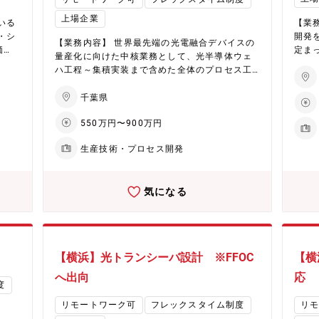
点に課題を捉え、「市場ニーズ × 素材力」から
分野
とにチャレンジできる。 【将来的なキャリアパ
キャ
価値ある製品へと昇華させる開発を行っていま
上場企業
ス】 配属課内での特性検査、信頼性検査技術の
経験
いる
【業
す。 【当課で働く魅力】 高成長市場×素材技術
して
担当経験を経て、5年以内に課内のリーダへ、そ
生産
・シ
開発
で、事業をつくる開発に挑めます。 素材技術を
積
【業務内容】 世界最先端の光電融合デバイスの
の後生産技術部門の担当、もしくは課長として
ジメ
価
定ま
起点に、企画～顧客提案まで一貫した開発経験
テー
量産化に向けた中核業務として、光半導体ウェ
マネジメント業務を担う。 【働き方】 ■テレワ
を含
合プ
が可能です。 【将来的なキャリアパス】 入社後
メン
ハ工程～集積実装まで含めた全体のプロセス工
ーク：週1～2回 ■出張：月1回程度、装置メーカ
-シリ
・従
仕事を覚えながらプロジェクトに関わり、数年
きな
程設計をお任せ致します。 ・歩留改善、生産性
ー（国内外）、国内拠点
む実
した
後にはリーダーとして活躍いただく。さらに大
ロジ
向上、不良解析を通したプロセス改善活動 ・設
千葉県
ファ
ー開発など） 【部
きなプロジェクトを経験し、将来的には管理職
とし
備、要素技術担当と連携し、新規プロセス技術
共同
名、基
として活躍いただくことを期待。 ■働き方 ■残
550万円〜900万円
の開発 【配属予定部署】 光電融合デバイス事業
名 ・
業時間：月平均15時間 ■TW：月に数回程度 ■出
ー
部門 光デバイス製造改革チーム 第2課もしく
チー
名、5
張：月に数回（国内・全国） ※将来的に海外出
生産技術・プロセス開発
張
は第3課 ■当課のミッション 次世代光半導体デ
性 4
張の可能性あり
バイスのプロセス開発 プロセス工程設計、評価
名、
く魅
解析、歩留まり向上、要素技術検討 ■当ポジシ
年代ご
全社
気になる
ョンで働くやりがい 新製品を量産化するライン
0代
事業
を0から作り上げるため、やりがいや達成感は非
0名
がで
常に大きいです。 課題や未知の事項も多く、積
らま
極的な姿勢を求める環境にあり、やりたいこと
セス
負う
にチャレンジできます。技術裁量が大きく、自
り向
を実
【横浜】光トランシーバ設計 ※FFOC
【横
らの知見をプロセスに反映できる稀少性の高い
もあり
ポジションです。 【将来的なキャリアパスのイ
へ出向
応
げる
ャリ
度
メージ】 配属課内でのプロセス開発担当経験を
課題
進め
経て、5年以内に課内のリーダへ。その後各拠点
リモートワーク可
フレックスタイム制度
リ
る環
とな
の生産技術部門の担当、もしくは課長としてマ