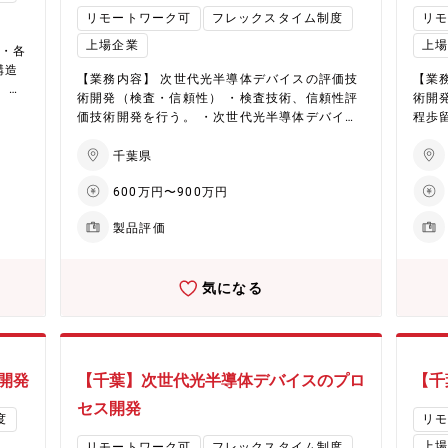
なるので、お客様ともインフラレーザによるレ
ただ
は、
は、研究部署に相談しながら開発を進めてい
ッシ
リモートワーク可
フレックスタイム制度
リ
ーザブラスト施工技術の驚き、導入時は喜びを
装開
して
く。 開発課の役割は、「このような製品を開発
高出
実感することができます。最先端のレーザ加工
上場企業
上
ト
活動
できた」「この設計でいこう」といった段階ま
デバ
途・各
技術も学ぶことや資格取得が可能です。電気・
、事
にロ
でを担うこと。その後の量産化対応や品質に関
必要
構造
電子、電子制御・AI、機械・機構系のエンジニ
【業務内容】 次世代光半導体デバイスの評価技
【業
ップ
連携
する業務については、生産技術部門へ段階的に
う。 【当ポジションで働くやりがい】 人脈，技
、量
アも複数いますので、エンジニアとしてのスキ
術開発（検査・信頼性） ・検査技術、信頼性評
術開
クラ
でき
移管していく流れとなっている。 業務全体の中
術と
ルアップにもつながります。 【働き方】 ■テレ
価技術開発を行う。 ・次世代光半導体デバイス
程歩
光通
で特に比重が高いのは、VOCの収集と、それを
高め
ワーク：あり（週1日程度） ■残業時間：20H程
の特性評価技術と信頼性評価技術の開発、評価
し、
ャリ
企
もとにした製品設計。 【配属予定部署】 AT・
こと
50
度 ■出張：月に数回、出張多い
工程の工程設計、高効率化を行う。 ・データ解
程）
千葉県
た、
機能樹脂事業部門 機能樹脂技術開発部 開発
技術
 キャ
析を行い、結果を前工程にフィードバックす
ての改善活
品の
え、
課 ■部署構成： ①課長 1名、 GL 0名、
マで
600万円〜900万円
る。 【配属予定部署】 情報コンポーネント領
フォ
要あ
を束
担当 5名、 アシスタント他 1名 ②
ができ
担う次
域 光電融合デバイス事業部門 光デバイス製
デバイス
20代以下 0名、 30代 2名、 40
ャリ
必要
製品評価
造改革チーム ■部署構成： ・職位ごと課長１
ごと
代 3名、 50代 2名、 60歳以上
Lig
銅箔
名、基幹社員4名、事幹3名、主務1名 派遣社
名 派
0名 ③男性 6名、 女性 1名 ④当課内
部，
ビー
員1名、 技能職0名 ・年代ごと20代 1名、30
代 1
にいる中途入社者 1名 （中途の方のバック
人脈
試作
気になる
代 4名、40代 3名、50代 2名、60代 0名 ・男
0代 
グラウンド：自動車メーカーにて金物と樹脂の
らを
る考
女男性 10名、女性 0名 ・新卒/中途新卒 3
中途新卒
複合材を使用した部品設計） 【当課のミッショ
案と
名、中途 7名 【当課のミッション】 次世代光
ン】
ン】 高成長市場×樹脂素材技術で、事業をつく
チーム
の高
半導体デバイスのプロセス開発 プロセス工程設
ロセ
る開発とその拡販支援。 当課では、建築・空調
き方】
大手
計、評価解析、歩留まり向上、要素技術検討
素技術検討 【当ポジシ
分野で培ってきた素材技術を強みとして高成
月１
来ま
開発
【千葉】次世代光半導体デバイスのプロ
【千
【当ポジションで働くやりがい】 新製品に関す
製品
長・高収益分野をターゲットに、新製品・新事
客様
る技術を0から作り上げるため、やりがいや達成
がい
セス開発
業の創出に取り組んでいます。 単なる材料開発
ま
度
リ
感は非常に大きい。課題や未知の事項も多く、
項も
に留まらず、顧客ヒアリングを通じてVOCを起
学、
積極的な姿勢を求める環境にあり、やりたいこ
やりた
上
リモートワーク可
フレックスタイム制度