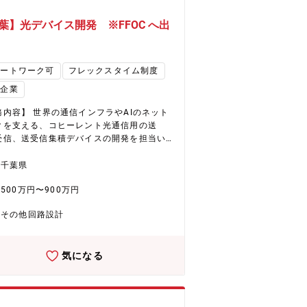
葉】光デバイス開発 ※FFOC へ出
モートワーク可
フレックスタイム制度
場企業
務内容】 世界の通信インフラやAIのネット
クを支える、コヒーレント光通信用の送
受信、送受信集積デバイスの開発を担当い
きます。 LN変調器/シリコンフォトニクス/
受光器等の光集積回路(PIC)、Driver/TIAの
千葉県
積回路(EIC)を搭載した光デバイスのRF
500万円〜900万円
、OE）設計（DC～140GHz)、実装設計
構、PCB、フリップチップ実装、熱応力、
その他回路設計
等）、評価（DC、RF、伝送）等の業務を担
ただきます。関連部署と連携して製品の設
検証を進めながら、顧客や部品ベンダとの
気になる
/スケジュール交渉も並行して行います。 ※
報 FFOCでは、400G, 800G 光ネットワ
に対応したコヒーレント トランシーバー
2, OSFP, QSFP56-DD）、100G/400G L