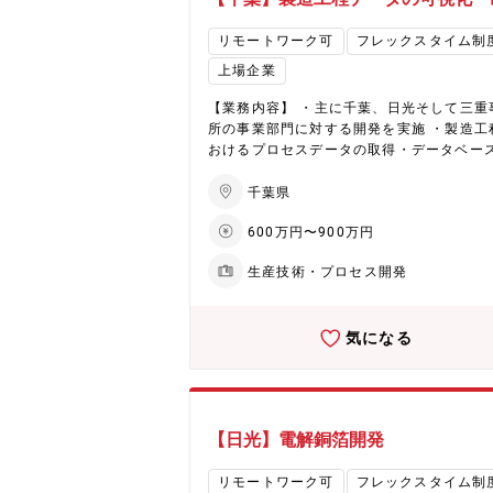
成 ①課長 1名、GL 4名、担当 10名、
年）】 マネージャーとして、コヒーレント
スタント他 0名 ②20代以下 2名、30代
信用トランシーバ/光送受信デバイスの設計
リモートワーク可
フレックスタイム制
名、40代 0名、50代 8名、60歳以上 1
価チームの業務及びチームメンバのマネジ
③男性 14名、女性 1名 ④当課内にいる
上場企業
トを行って頂く。将来は、他の開発チーム
社者 2名 【当課のミッション】 ・光トランシ
ネージメントや上位の幹部社員への登用も
ーバ、デバイスの実装技術開発。 ・次世代
【業務内容】 ・主に千葉、日光そして三重
に入れる。 【働き方】 ■テレワーク：週4日～5
信用モジュールの光エンジン部の実装アー
所の事業部門に対する開発を実施 ・製造工
日、出社は月1回～数回程度 ■出張：小山
クチャ開発、100GHz超の高速電気配線設
おけるプロセスデータの取得・データベー
2～3回/年（日帰り、泊まり）、海外顧客へ
電磁界解析、冷却機構設計および構造の応
や見える化、またそれらの解析から問題工
年（10日間程度）
計, 実装組立技術開発、実装性能評価、お
特定や歩留まり改善提案 ・検査工程の自働
千葉県
産化に向けた自社工場部門との連携。 【当ポジ
省人化に向けた画像処理技術や設備の制御
ションで働くやりがい】 世界を相手に、業
600万円〜900万円
開発 ・製造工程や設備からプロセスデータ
先端の光トランシーバ製品開発に携わるこ
得するためのセンシング技術開発 【配属予定部
生産技術・プロセス開発
できます。 設計~評価まで一貫して業務を
署】 設備部 設備制御開発課 ■部署構成： ・職
できるため、モノづくりのやりがいを感じ
位ごと課長１名、基幹社員 2名、事幹 2名
るとともに、光通信トランシーバ設計技術
務 3名、派遣1名 ・年代ごと20代 2名、30
得できます。 世界規模のネットワークイン
気になる
名、40代 2名、50代 1名、60代 1名 ・男
を支えていけることがやりがいです。 【将来的
性 8名、女性 1名（派遣） ・新卒/中途中
なキャリアパス（5~10年）】 採用後は実
名 【当課のミッション・業務内容概要】 ・機械
計チームのマネジメントを通じて、光トラ
学習、データサイエンス技術を活用したセ
ーバおよび光デバイス製品の開発をリード
ング技術及び設備制御技術開発 ・生産プロ
【日光】電解銅箔開発
いただきます。 PIC・高速電気配線設計・熱
の数理モデル化、及びモデルに基づく不良
MC設計など複数領域を統合した開発マネジ
解析や歩留まり改善提案 ・シミュレーショ
トの専門性を確立し、社内外から信頼され
リモートワーク可
フレックスタイム制
活用した製造プロセス改善提案 【働く魅力】 全