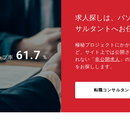
リ
インフラを支えることができます。 【将来的な
行い
語は
キャリアパス（5~10年）】 入社後、リーダー
りがいを感
週
とともに新製品の開発を進めながら、光トラン
均2
求人探しは、パ
シーバの設計や仕様、評価方法を学んで頂きま
こと
す。 数年の経験を経て、リーダとしてプロジェ
サルタントへお
クトを牽引していただくことを期待していま
す。 【働き方】 ■時間外労働：20～40時間 ■テ
レワーク：あり、業務フローの中で変動 ■出
極秘プロジェクトにかか
張：あり、FFOC小山工場など※工場は2027年
61.7
ど、サイト上では公開さ
度に古河電工千葉事業所へ移転予定
ップ率
%
れない「
非公開求人
」の
をお探しします。
転職コンサルタン