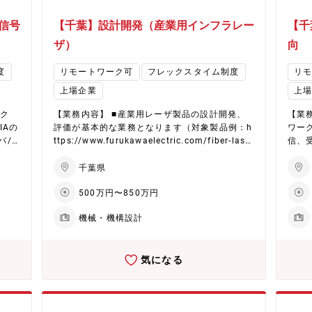
信号
【千葉】設計開発（産業用インフラレー
【千
ザ）
向
度
リモートワーク可
フレックスタイム制度
リ
上場企業
上
ニク
【業務内容】 ■産業用レーザ製品の設計開発、
【業
IAの
評価が基本的な業務となります（対象製品例：h
ワー
バ/
ttps://www.furukawaelectric.com/fiber-lase
信、
ネジ
r/） ■設計開発業務の範囲は、光設計、機構設
ただ
デル
計、電気設計、ソフトウェア設計と多岐に渡る
InP
千葉県
果を
ため、チームで対応しており、各設計要素を学
電気集
500万円〜850万円
を最
びながら業務を進めていただく予定です ■実際
（EO
ームや
に国内拠点でレーザ駆動の評価・試験、設計、
（機
機械・機構設計
・部
製造を行っており、世界最高レベルのスペック
光学
を持つレーザ製品の設計・評価業務に携わって
当い
ヒー
いただけます 【採用背景】 主に材料加工に使用
計・
気になる
P56-
される産業用レーザ製品の開発加速に向けた人
仕様
G 薄
員増のための採用となります 今後の新製品リリ
製品情
トレシ
ースに向けて業務に慣れていただく時間も考え
ーク
を開
て、可能な限り早いタイミングからの入社いた
（CFP