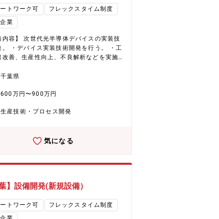
ョン】 可視から中赤外域まで多岐にわたる
モートワーク可
フレックスタイム制度
力、高ビーム品質のファイバレーザ光源を
場企業
イスから開発し、製品化を行い、世の中で
とするお客様に提供できるよう事業化を行
務内容】 次世代光半導体デバイスの実装技
発。 ・デバイス実装技術開発を行う。 ・工
もに広く経験し，その中で自分の専門性を
留改善、生産性向上、不良解析などを実施
ることができる。研究から製品化まで行う
改善活動を行う。 ・前工程（ウェハ製造工
ができ，顧客の要求に対し自分の開発する
と後工程(検査工程）との情報共有、連携し
千葉県
を実装展開することができる。小さなテー
動を行う。 【配属予定部署】 次世代
もテーマリーダとして管理・推進すること
600万円〜900万円
トニクス事業創造プロジェクトチーム 光
、やりがいを感じられる。 【将来的なキ
製造改革チーム ■部署構成： ・職位
アパス】 市場調査・顧客との打合せ，米国
生産技術・プロセス開発
課長１名、基幹社員4名、事幹3名、主務1
htera Labs.との共創から，事業部やSD統括
遣社員1名、 技能職0名 ・年代ごと20
タイ工場との連携など，社内外問わず広く
名、30代 4名、40代 3名、50代 2名、6
と技術の構築をはかることができる。それ
気になる
0名 ・男女男性 10名、女性 0名 ・新卒/
通し，技術面では開発から製品化，特許提
 3名、中途 7名 【当課のミッショ
事業企画から製品化までを経験し，技術と
 次世代光半導体デバイスのプロセス開発 プ
マネジメントの経験を習得できる。 【働
ス工程設計、評価解析、歩留まり向上、要
 ■テレワーク：可（週1～2回） ■出張：
ョンで働くやりがい】 新
回程度：展示会、学会、引き合い先他
葉】設備開発(新規設備）
に関する技術を0から作り上げるため、やり
や達成感は非常に大きい。課題や未知の事
モートワーク可
フレックスタイム制度
多く、積極的な姿勢を求める環境にあり、
いことにチャレンジできる。 【将来的な
場企業