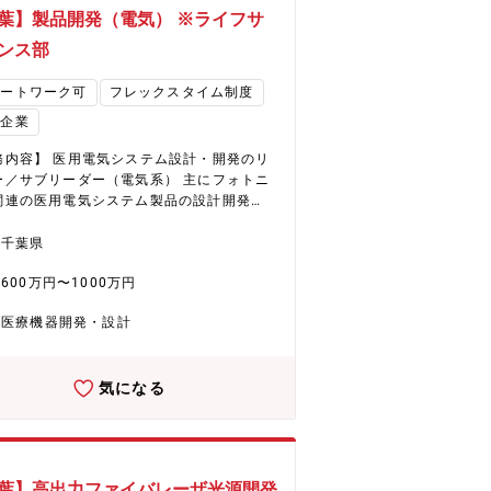
器、400G/800G 薄膜LN CDM、100G/8
葉】製品開発（電気） ※ライフサ
G 集積コヒーレントレシーバなどの最先端の
ンポーネント製品を開発、製造、販売して
ンス部
 HP（https://www.ff-opticalcompon
【配属予定部署】 古河ファイテル
モートワーク可
フレックスタイム制度
ティカルコンポーネンツ株式会社(FFOC)
場企業
事業部 デバイス商品Gr （在籍出向となり
、GL 2
務内容】 医用電気システム設計・開発のリ
担当 3名、アシスタント他 0名 ②20
ー／サブリーダー（電気系） 主にフォトニ
下 1名、30代 0名、40代 1名、50代
関連の医用電気システム製品の設計開発
、60歳以上 0 名 ③男性 6名、女性 0
プロジェクトの技術リーダーもしくはサブ
当課内にいる中途入社者 2名 【当ポジ
ダーとして遂行して頂きます。 ・顧客要求
千葉県
ンで働くやりがい】 ・業界最先端の光デバ
、法的要求事項の検討 ・製品の構想設計・
の技術開発や製品化を通じて世界中の顧客
600万円〜1000万円
トタイプの設計 ・詳細設計・評価 ・医療機
ミュニケーションを取り、「つづく」をつ
MSに則ったドキュメント作成 ・システム開
、世界を明るくする。というパーパスを実
医療機器開発・設計
ェクト管理 【配属予定部署】 ソーシ
きる。 ・設計~評価まで一貫して業務を担
デザイン統括 ライフサイエンス部 開
きるため、モノづくりのやりがいを感じら
課のミッション・業務内容概
とともに、PIC、EIC、デバイス、伝送評価
気になる
 当社のライフサイエンス事業では、医療機
った幅広い知識や技術を習得できる。 ・業
ーカに対して新しい医療機器の受託開発製
先端の開発のため未知の課題に遭遇するこ
提案していくCDMO事業の立上げを行って
多く、日々新しい事に挑戦し、新たな手段
す。フォトニクス技術を中心として、新し
きる専門家になれる。 【将来的なキャ
侵襲・非侵襲の医療機器の製品開発を医療
パス（5~10年）】 設計業務に従事しなが
葉】高出力ファイバレーザ光源開発