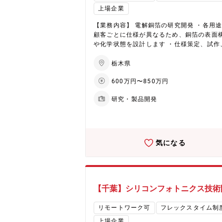
ロジェクトマネージャーとして活躍してい
社を横断的に支援する組織。当課において
上場企業
くことを期待しています。 5年後には、実
データサイエンス・ソフトウェア技術、そ
発の管理職として培ったチームマネジメン
データ解析ツール等を駆使して会社の生産
【業務内容】 電解銅箔の研究開発 ・各用
力、先端技術の知見、顧客折衝力をもとに
の改善や効率化に寄与できる。また、部内
顧客ごとに仕様が異なるため、銅箔の表面
業全体の開発戦略を牽引する役職へのステ
ボティスやプロセス開発を担う課もあり、
や化学状態を設計します ・仕様策定、試作
アップを視野に入れています。 世界トップ
することで幅の広いテーマに携わることが
産化検討をお願いします 【配属予定部署】 銅箔
スの顧客と共に進める開発経験を通じて、
る。 【将来的なキャリアパス（5~10年）】 ポ
事業部門 技術開発部 技術開発課 ■部署構
栃木県
信インフラを支えるキーパーソンとしてキ
ジションで記載した業務内容を自ら率先し
成： 20代以下２名、30代３名、40代３名、
アを発展させることができます。 【働き方】 ■
画、立案そして遂行できる人材となる。ま
600万円〜850万円
代１名、60歳以上０ 名 男性7名、女性2名
テレワーク：あり、週1～2出社 ※開発製
適切な時期に基幹社員への登用の機会を与
リア採用者：1名 【当課のミッションと業務内
状況を工場で確認するなどの業務で出社必
研究・製品開発
グループリーダーあるいは課長として組織
容】 ■ミッション：2028年以降の売上を
り ■出張：あり、首都圏
ねる人材となることを期待。
世代・次々世代商品の設計・開発。それに
な要素技術の開発。 ■業務内容： ・ベース
および表面処理の設計、プロセスの設計、
カーおよび量産ラインでの実験・サンプル
気になる
と評価、お客様訪問、他 ・評価結果に対す
察、等の一連の設計開発業務。 【当部でのやり
がい】 ・データセンタや次世代の5G・6G
速大容量通信を支える製品開発に携わり、
顧客を通じて、世界へ貢献できる仕事が出
【千葉】シリコンフォトニクス技術
す。 ・基礎研究や特許などの上流から、お
への提案、製造プロセスの構築などの下流
リモートワーク可
フレックスタイム制
で、全体を見た仕事が出来ます。 ・電気化
上場企業