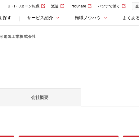
U・I・Jターン転職
派遣
ProShare
パソナで働く
企
を探す
サービス紹介
転職ノウハウ
よくあ
河電気工業株式会社
会社概要