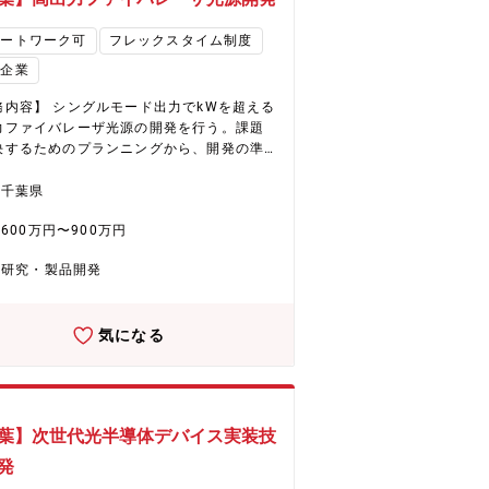
メーカとともに進めています。当社のレー
ロジェクトにリーダークラスとして関わ
ファイバ技術等を活用し、医療機器メーカ
ゆくゆくは管理職として活躍いただくこと
モートワーク可
フレックスタイム制度
の製品の製品開発を行うとともに、医療領
ます。 【働き方】 ■時間外労働：
おける新規テーマ探索や既存製品の販売促
場企業
30時間程度 ■テレワーク：あり、 ■出
ためのマーケティングも実施し、一気通貫
あり、FFOC小山工場（栃木県）・顧客先
出を推進しています。 【当課で働く魅
務内容】 シングルモード出力でkWを超える
張頻度は1回／月程度
 医療機器メーカに対して新しい医療機器の
力ファイバレーザ光源の開発を行う。課題
開発製造を提案していくCDMO事業につい
決するためのプランニングから、開発の準
事業マーケティング～製品企画～要素技術
実証、評価、報告を行う。高出力ファイバ
～製品開発まで一気通貫した事業開発を行
ザ光源の大きな課題は、非線形効果、熱に
千葉県
おり、大企業にいながらスピード感のある
破損等であり、それを解決する構成を設計
品開発を経験できる。 【働き方】 ■時
600万円〜900万円
。また、製品として温度特性や振動衝撃な
労働20h程度/月 ■テレワーク：業務状況に
評価を行い、課題解決を行う。光源だけで
研究・製品開発
フレキシブルに対応 ■出張：数回/月、日本
、アプリケーションを理解し、アプリケー
、海外
ンにて求められる性能、仕様を考え、製品
行う。そのために、お客様をはじめ、外部
気になる
へのアクセスを積極的に行い、情報を収集
整理する。開発した技術、製品を守るため
許提案や外部公表を行う。 【配属予定部
 研究開発本部 レーザ技術開発部 FL技術
１名、担当
葉】次世代光半導体デバイス実装技
、アシスタント3名 年代ごと：20代 3名、
 2名、40代 3名、50代 1名、60代 1名 男
発
 9名、女性 1名 中途 2名 【当課のミ