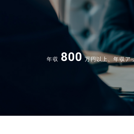
※自動車部品（三重）、フィリピン、アメ
カ、ベトナム（頻繁ではないがある） ※英
できなくてOK ■テレワーク頻度：1～2回/
800
年収
万円以上、年収ア