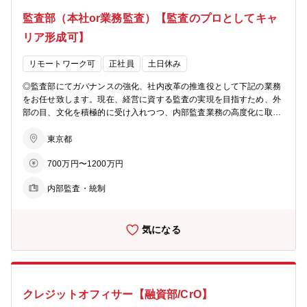
ト頂き、徐々にメイン担当として活躍頂きます。 【ポジションの魅
監査部（本社or業務監査）【監査のプロとしてキャ
力】 ★海外駐在のチャンスは十分にございます。入社後はまずは同社
のことを理解頂くためにも国内の本部で勤務頂きますが、海外駐在員
リア形成可】
や海外の銀行、協力団体への出向も想定されるポジションになりま
す。早い場合は約1年後に海外駐在のチャンスがございます。 ★国際
リモートワーク可
正社員
土日休み
部は同社としてもより注力していくべき分野となっており、HOTな部
門です。 ★中小企業中心に全国の幅広い企業層を支援しており、多種
◎監査部にてガバナンスの強化、社内改革の推進役として下記の業務
多様な案件を経験頂ける環境です。 ★初めて海外進出をされる企業も
をお任せ致します。現在、経営に資する監査の実現を目指すため、外
ございますので、介在価値を感じることができます。法人のお客様か
部の目、文化を積極的に受け入れつつ、内部監査業務の高度化に取り
らは細やかなフォローをご評価頂けることが多いです。 ★融資だけで
組んでいます。ガバナンスの強化、社内改革を進める中、豊富な知
はなく、貿易決済にも繋げるため、現地拠点を作る支援と貿易業務の
識・経験に基づいた内部監査業務の高度化、営業店・本部室への業務
東京都
両領域にタッチできます。 ★少数精鋭の組織ですので、裁量があり、
監査等を行っていただきます。 ■本部または営業店の業務監査、内部
またご自身の想いや意見も伝わりやすい環境です。 【募集背景】 中
700万円〜1200万円
監査業務 （業務が法令に則って行われているか、業務上のリスク等）
小企業の海外での販路開拓、生産拠点の新設等の海外展開ニーズの高
■監査マニュアルの企画・整備、（将来的には）指揮系統業務等 【魅
まりに対する体制強化のため 【参考】 □商工中金HP（海外進出サポ
内部監査・統制
力】 ★ご年齢に応じてとなりますが、出向や部署異動は想定しておら
ート） https://www.shokochukin.co.jp/corporation/service/support/
ず、長く監査領域でご活躍頂ける想定です。 ★監査領域の中で幅広く
□商工中金キャリア採用サイト http://shochu-saiyo.com/entry/caree
経験を積むことが可能です。経験・スキルにより海外監査のご経験を
r/
気になる
積むチャンスもございます。 ★監査はチームプレイですので、組織感
を持ってチームで協力しながら業務を進めていきます。営業店監査は
3～4名、本社監査は5～6名、大型案件は7～8名で対応していますの
で、協力・補完し合える体制です。 ★リモートワーク可。中期監査計
画の中でも「多様性」を打ち出しており、WLB観点含めダイバーシテ
クレジットオフィサー【融資部/CrO】
ィを推進していく方針です。ほぼ出社の方もいますし、在宅週3～4