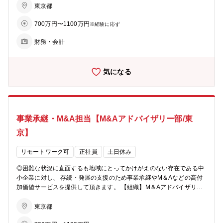
募集しております。全国津々浦々の中小企業向け経営改善支援への熱
東京都
来、人員・業容を拡大しております。（2018年4月：7名→2024年3
意をともに届けましょう。 ※より質の高いサービスを多くのお客様に
月：39名）。 □2018年にキャリア・プロパー混成のハンズオンチーム
700万円〜1100万円
届けるにはキャリアの方の知識・経験・情熱が必要です。当金庫には
※経験に応ず
組成、以降組織体制を拡大し、2026年4月には経営改善、事業再生を
もともと金融支援と経営支援の両輪で地域の中小企業を支えるために
専門に取り扱うターン・アラウンド事業本部を設置。事業再生プラッ
財務・会計
入庫した職員も多く、そのような職員から選抜されたプロパー職員と
トフォーマーとして面的な経営改善・事業再生を進めることで、経済
一緒になって業務に取り組んでいただきます。 【組織】 □経営サポー
の持続的成長に貢献していきます。 □ご自身が有する事業再生に関す
ト部：全体で約40名 □傘下に「企画グループ」「総務グループ」「ク
る知識・経験・ネットワークを活用し、お取引先に対して有益なサポ
気になる
レジットオフィサー」「コンサルティング室_本業支援チーム」「コ
ートをして頂くことで地域経済の発展・雇用維持に貢献するととも
ンサルティング室_BXチーム」の5つの組織がございます。 【一部チ
に、事業再生分野での先駆的な役割を果たすことを期待しておりま
ーム役割】 ※下記いずれかのチームへの配属を予定しております。 □
す。 【その他】 □全国展開のため出張は多いですが、在宅勤務を積極
クレジットオフィサー（20名）：事業再生に関する知識・経験・ネッ
的に推進し、ワークライフバランスには特に留意しています。
トワークを活用し、顧客に対して総合的な経営改善サポートを行う □
事業承継・M&A担当【M&Aアドバイザリー部/東
コンサルティング室_本業支援チーム（3名）：事業再生に関する知
識・経験・ネットワークを活用し、顧客に対して実務的な経営改善サ
京】
ポートを行う □コンサルティング室_BXチーム（5名）：管理会計、そ
の他税務・財務に関する知識・経験・ネットワークを活用し、顧客に
リモートワーク可
正社員
土日休み
対して計数管理面のサポートを行う 【補足】 □同社では現在の中期経
営計画において、「S＝スタートアップ」「E＝エンバイロメント」
◎困難な状況に直面するも地域にとってかけがえのない存在である中
「T＝ターンアラウンド」を特に注力する分野として指定し、積極的
小企業に対し、 存続・発展の支援のため事業承継やM＆Aなどの高付
に強化しております。 □経営サポート部は、前述の「S」「E」「T」
加価値サービスを提供して頂きます。 【組織】M＆Aアドバイザリー
のうち、「T」の全般を担う中核部署であり、2018年の創部以来、人
部 事業承継グループ □2024年4月にM&A支援室と事業承継グループ
員・業容を拡大しております。 （2018年4月：7名→2024年3月：39
を統合し「M＆Aアドバイザリー部」を設立しております。 □部全体で
東京都
名）。 （2018年にキャリア・プロパー混成のハンズオンチーム組
計30名程度（12名が事業承継グループ/残り18名程度がM＆Aグルー