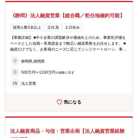
リアステップ】 ・法人営業／コーポレートファイナンスのプロフェッ
ショナルとなる道のほかに、国際関連業務、市場関係業務、各種ソリ
《静岡》法人融資営業【総合職／初任地確約可能】
ューション関係業務（事業承継、M＆A、ビジネスマッチング等）な
どの本部セクションに進むキャリアステップがございます。
採用人数5名以上
正社員
土日休み
【業務詳細】 ■中小企業の課題解決や価値向上のため、事業性評価を
ベースとした短期～長期資金まで幅広い融資業務をお任せします。 ■
融資だけでなく、お客様のニーズに応じてシンジケートローン、事業
承継、M＆Aなどの案件もあります。 【具体的なイメージ】 ・店舗
周辺の法人顧客を50‐100社程度、貸出残高100億円程度を担当 ・財務
静岡県,静岡県
分析、事業性評価を行い、融資や各種ソリューションの提案を行う ・
500万円〜1100万円
その他、経営改善支援、再生支援、経営指導等を行う場面もあり ★営
※経験に応ず
利目的よりも「中小企業のパートナー」という事業スタンスが風土に
法人営業
も浸透しています。本来の【銀行らしい銀行業務】を行え、顧客とも
長期スタンスで関係を持てる環境です。 【教育・研修】 ・当社の経
営計画において人材の育成を具体的経営課題として位置付け、研修の
気になる
充実、職員の専門能力の開発に努めています。 ・知識・能力のレベル
アップ、さらには取引先の経営層と信頼関係を築くことの出来る人材
の育成を目指して、多彩な教育・研修体系を用意しています。 【キャ
リアステップ】 ・法人営業／コーポレートファイナンスのプロフェッ
ショナルとなる道のほかに、国際関連業務、市場関係業務、各種ソリ
法人融資商品・与信・営業企画【法人融資営業経験
ューション関係業務（事業承継、M＆A、ビジネスマッチング等）な
どの本部セクションに進むキャリアステップがございます。