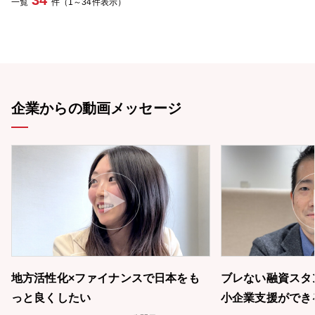
34
一覧
件（1～34件表示）
は、再生局面にある企業に対し、プレDIP／DIPファイナンス、EXIT
ファイナンス等による再生スキーム構築、資金調達支援といった再生
ファイナンス業務に携わっていただきます。 ・加えて、今後、債権買
取や再生M&A等、再生ビジネスのスコープ拡大を検討しており、金融
の視点から事業再生を主導する役割を担っていただきます。 ・営業店
や通常審査ラインとは情報遮断された専門組織として、高度な判断と
スピード感が求められる再生案件にご自身の知見を活かしていただき
たいと思っております。 ■全国展開のため出張もありますが、Web会
企業からの動画メッセージ
議や在宅勤務制度を活用いただき、ワークライフバランスには特に留
意しています。
地方活性化×ファイナンスで日本をも
ブレない融資スタ
っと良くしたい
小企業支援ができ