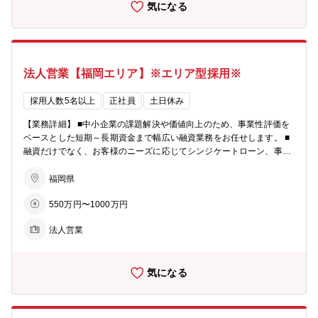
気になる
積むチャンスもございます。 ★監査はチームプレイですので、組織感
を持ってチームで協力しながら業務を進めていきます。営業店監査は
3～4名、本社監査は5～6名、大型案件は7～8名で対応していますの
で、協力・補完し合える体制です。 ★リモートワーク可。中期監査計
画の中でも「多様性」を打ち出しており、WLB観点含めダイバーシテ
法人営業【福岡エリア】※エリア型採用※
ィを推進していく方針です。ほぼ出社の方もいますし、在宅週3～4
日・時間給を取得等対応されている方もいます。 ★中途で入社された
女性の方も活躍中です。女性活躍推進のため、多様な働き方支援制度
採用人数5名以上
正社員
土日休み
がございます。 【配属組織】監査部全体で部長含め39名 □本部監
【業務詳細】 ■中小企業の課題解決や価値向上のため、事業性評価を
査11名、営業店監査17名、資産監査5名、企画5名の4つのGがござい
ベースとした短期～長期資金まで幅広い融資業務をお任せします。 ■
ます。 【募集背景】 監査業務の高度化のための増員。また、グロー
融資だけでなく、お客様のニーズに応じてシンジケートローン、事業
バル内部監査基準が2025年1年～適用開始となり、体制構築・運用等
承継、M＆Aなどの案件もあります。 【具体的なイメージ】 ■店舗
に伴う組織強化。 【女性特集サイト】 https://shochu-saiyo.com/spec
周辺の法人顧客を50‐100社程度、貸出残高100億円程度を担当 ■財務
福岡県
ial/women/index.html 【多様な働き方支援】 □在宅勤務・時差出勤・
分析、事業性評価を行い、融資や各種ソリューションの提案を行う ■
週休3日 ※ライフプランや就業観に応じた働き方などの観点から、社
550万円〜1000万円
その他、経営改善支援、再生支援、経営指導等を行う場面もあり 【参
用PCを利用した在宅勤務や、始業時刻と終業時刻を選択できる時差
考】商工中金キャリア採用サイト http://shochu-saiyo.com/entry/care
出勤、一定の要件のもとに選択可能な週休3日などの制度を導入して
法人営業
er/ 【魅力】 ★営利目的よりも「中小企業のパートナー」という事業
います。 □副業・兼業 ※副業・兼業の承認は原則入社5年目以降とな
スタンスが風土にも浸透しています。本来の【銀行らしい銀行業務】
ります。 □キャリアサポート休職制度 ※配偶者の海外転勤や社員本人
を行え、顧客とも長期スタンスで関係を持てる環境です。 ★中小企業
の大学院等への留学、不妊治療に対する支援を目的として、本制度を
気になる
のための金融機関のため、個人営業業務や保険商品販売等は殆ど無
導入しています。 【自律的なキャリア支援】 □キャリアチャレンジ制
く、真に法人顧客に寄り添った提案に注力いただけます。 【教育・研
度 □インハウスインターンシップ □社内兼業制度 □キャリア座談会
修】 ■当社の経営計画において人材の育成を具体的経営課題として位
等 【仕事と子育ての両立支援】 □母性健康管理 □産前・産後休暇、育
置付け、研修の充実、職員の専門能力の開発に努めています。 ■知
児休業 □試し出勤、短時間勤務制度、時間外免除措置 □看護休暇、半