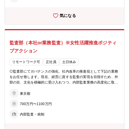
増員のための募集です。 【その他】 会社として、2025度に民営化し
ており、従来の金融を超えたサービス提供に取り組んでいく大きな変
気になる
革期にございます。 【参考】 □商工中金キャリア採用サイト http://s
hochu-saiyo.com/entry/career/ □商工中金の中期経営計画 https://ww
w.shokochukin.co.jp/about/company/reborn/
監査部（本社or業務監査）※女性活躍推進ポジティ
ブアクション
リモートワーク可
正社員
土日休み
◎監査部にてガバナンスの強化、社内改革の推進役として下記の業務
をお任せ致します。現在、経営に資する監査の実現を目指すため、外
部の目、文化を積極的に受け入れつつ、内部監査業務の高度化に取り
組んでいます。ガバナンスの強化、社内改革を進める中、豊富な知
識・経験に基づいた内部監査業務の高度化、営業店・本部室への業務
東京都
監査等を行っていただきます。 ■本部または営業店の業務監査、内部
700万円〜1100万円
監査業務 （業務が法令に則って行われているか、業務上のリスク等）
■監査マニュアルの企画・整備、（将来的には）指揮系統業務等 【魅
内部監査・統制
力】 ★ご年齢に応じてとなりますが、出向や部署異動は想定しておら
ず、長く監査領域でご活躍頂ける想定です。 ★監査領域の中で幅広く
経験を積むことが可能です。経験・スキルにより海外監査のご経験を