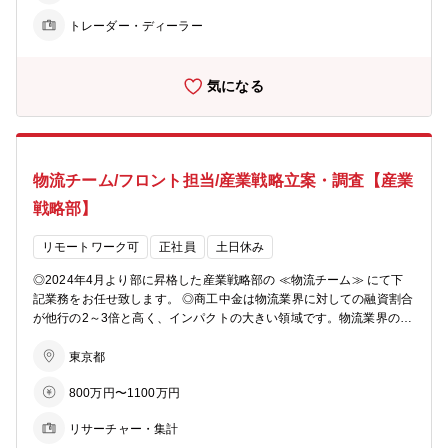
1名、証券投資チームが5名、市場企画チームが7名。 □各チームに1名
プロフェッショナルとなる道のほかに、国際関連業務、市場関係業
トレーダー・ディーラー
ずつ配置されている次長職が40代、スタッフ層が20代後半～30代。
務、各種ソリューション関係業務（事業承継、M＆A、ビジネスマッ
【その他】 会社として、2025度に民営化しており、従来の金融を超
チング等）などの本部セクションに進むキャリアステップがございま
えたサービス提供に取り組んでいく大きな変革期にございます。 【参
す。 【働き方】 ■残業月20～30H程度 ■テレワーク週1～2日程度（事
気になる
考】 □商工中金キャリア採用サイト http://shochu-saiyo.com/entry/c
務作業はリモートで集中して行っている方も多いです） ■時差出勤制
areer/ □商工中金の中期経営計画 https://www.shokochukin.co.jp/abo
度有 ■直行直帰可
ut/company/reborn/
物流チーム/フロント担当/産業戦略立案・調査【産業
戦略部】
リモートワーク可
正社員
土日休み
◎2024年4月より部に昇格した産業戦略部の ≪物流チーム≫ にて下
記業務をお任せ致します。 ◎商工中金は物流業界に対しての融資割合
が他行の2～3倍と高く、インパクトの大きい領域です。物流業界の課
題（2024年問題、多重下請け構造、ドライバー不足…等）を踏まえ再
編を促していくミッションがございます。 ◎フロント担当として、物
東京都
流事業者の経営者と戦略ディスカッション、アライアンス・M&A提
800万円〜1100万円
案、業界再編の推進に関わる業務をお任せ致します。 【職務内容】 ■
日本経済を支える中小企業の事業継続及び経営力強化に向けて、 産
リサーチャー・集計
業調査をベースに業界・個別企業の戦略立案・実行までを支援するお