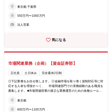
題解決を支援して頂きます。シンジケートローン、事業承継、M＆A
などの案件もあります。 【具体的なイメージ】 ■担当顧客：店舗周
東京都,千葉県
辺の法人顧客を50‐100社程度、貸出残高100億円程度を担当 ■提案商
550万円〜1000万円
材：融資や各種ソリューション、経営改善支援、再生支援、経営指導
等 ■平均訪問件数：月40件程度（エリアや個人差は有） ■商談形
法人営業
式：対面が多めですが、顧客に合わせWEB対応も有 【魅力】 ★営
利目的よりも「中小企業のパートナー」という事業スタンスが風土に
も浸透しています。本来の【銀行らしい銀行業務】を行え、顧客とも
気になる
長期スタンスで関係を持てる環境です。 ★個人ノルマなし。売りつけ
るような営業活動はございません。顧客のために貢献・支援できる環
境です。 ★中小企業のための金融機関のため、「法人」営業に集中で
きる環境です。投資信託販売や保険商品販売等のリテール業務はござ
いません。真に法人顧客に寄り添った提案に注力頂けます。 ★中小企
市場関連業務（企画）【資金証券部】
業金融においては大手金融機関にも引けを取らないソリューション幅
がございます。 【参考】 ■商工中金キャリア採用サイト： http://sh
ochu-saiyo.com/entry/career/ ■プロジェクト事例： https://shochu-
正社員
土日休み
完全週休2日制
saiyo.com/plus/project/002/ 【教育・研修】 ■メンター制度・OJT制
◎下記業務をお任せ致します。 ◎金融市場を取り巻く規制対応等に対
度あり ■当社の経営計画において人材の育成を具体的経営課題として
応する人材を増強すべく、 市場関連部門での実務経験のある職員を
位置付け、研修の充実、職員の専門能力の開発に努めています。 ■知
募集します。 ■市場関連部署の適正な業務運営のための各種ルールの
識・能力のレベルアップ、さらには取引先の経営層と信頼関係を築く
策定や規制対応 （金商法、バーゼル規制、システム等）を行ってい
ことの出来る人材の育成を目指して、多彩な教育・研修体系を用意し
ます。 ■また、顧客向けデリバティブの販売ルールも企画しており、
東京都
ています。 【勤務地】 ■埼玉県・千葉県・東京都および神奈川県内の
中長期的に 市場関連業務に関する幅広いキャリアを身に着けられる
営業所（本部含む） 店舗一覧（https://www.shokochukin.co.jp/atm/lis
600万円〜1100万円
土壌があります。 【配属組織】資金証券部 □部全体で計13名、部長が
t/） 【キャリアステップ】 ■法人営業／コーポレートファイナンスの