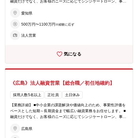
融資だけでなく、お客様のニーズに応じてシンジケートローン、事業
承継、M＆Aなどの案件もあります。 【具体的なイメージ】 ・店舗
周辺の法人顧客を50‐100社程度、貸出残高100億円程度を担当 ・財務
愛知県
分析、事業性評価を行い、融資や各種ソリューションの提案を行う ・
500万円〜1100万円
その他、経営改善支援、再生支援、経営指導等を行う場面もあり ★営
※経験に応ず
利目的よりも「中小企業のパートナー」という事業スタンスが風土に
法人営業
も浸透しています。本来の【銀行らしい銀行業務】を行え、顧客とも
長期スタンスで関係を持てる環境です。 【教育・研修】 ・当社の経
営計画において人材の育成を具体的経営課題として位置付け、研修の
気になる
充実、職員の専門能力の開発に努めています。 ・知識・能力のレベル
アップ、さらには取引先の経営層と信頼関係を築くことの出来る人材
の育成を目指して、多彩な教育・研修体系を用意しています。 【キャ
リアステップ】 ・法人営業／コーポレートファイナンスのプロフェッ
ショナルとなる道のほかに、国際関連業務、市場関係業務、各種ソリ
《広島》法人融資営業【総合職／初任地確約】
ューション関係業務（事業承継、M＆A、ビジネスマッチング等）な
どの本部セクションに進むキャリアステップがございます。
採用人数5名以上
正社員
土日休み
【業務詳細】 ■中小企業の課題解決や価値向上のため、事業性評価を
ベースとした短期～長期資金まで幅広い融資業務をお任せします。 ■
融資だけでなく、お客様のニーズに応じてシンジケートローン、事業
承継、M＆Aなどの案件もあります。 【具体的なイメージ】 ・店舗
周辺の法人顧客を50‐100社程度、貸出残高100億円程度を担当 ・財務
広島県
分析、事業性評価を行い、融資や各種ソリューションの提案を行う ・