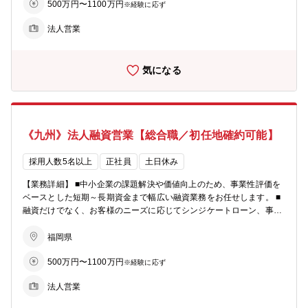
500万円〜1100万円
その他、経営改善支援、再生支援、経営指導等を行う場面もあり ★営
※経験に応ず
利目的よりも「中小企業のパートナー」という事業スタンスが風土に
法人営業
も浸透しています。本来の【銀行らしい銀行業務】を行え、顧客とも
長期スタンスで関係を持てる環境です。 【教育・研修】 ・当社の経
営計画において人材の育成を具体的経営課題として位置付け、研修の
気になる
充実、職員の専門能力の開発に努めています。 ・知識・能力のレベル
アップ、さらには取引先の経営層と信頼関係を築くことの出来る人材
の育成を目指して、多彩な教育・研修体系を用意しています。 【キャ
リアステップ】 ・法人営業／コーポレートファイナンスのプロフェッ
ショナルとなる道のほかに、国際関連業務、市場関係業務、各種ソリ
《九州》法人融資営業【総合職／初任地確約可能】
ューション関係業務（事業承継、M＆A、ビジネスマッチング等）な
どの本部セクションに進むキャリアステップがございます。
採用人数5名以上
正社員
土日休み
【業務詳細】 ■中小企業の課題解決や価値向上のため、事業性評価を
ベースとした短期～長期資金まで幅広い融資業務をお任せします。 ■
融資だけでなく、お客様のニーズに応じてシンジケートローン、事業
承継、M＆Aなどの案件もあります。 【具体的なイメージ】 ・店舗
周辺の法人顧客を50‐100社程度、貸出残高100億円程度を担当 ・財務
福岡県
分析、事業性評価を行い、融資や各種ソリューションの提案を行う ・
500万円〜1100万円
その他、経営改善支援、再生支援、経営指導等を行う場面もあり ★営
※経験に応ず
利目的よりも「中小企業のパートナー」という事業スタンスが風土に
法人営業
も浸透しています。本来の【銀行らしい銀行業務】を行え、顧客とも
長期スタンスで関係を持てる環境です。 【教育・研修】 ・当社の経