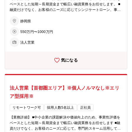
などの本部 セクションに進むキャリアステップがございます。
ベースとした短期～長期資金まで幅広い融資業務をお任せします。 ■
融資だけでなく、お客様のニーズに応じてシンジケートローン、事業
承継、M＆Aなどの案件もあります。 【具体的なイメージ】 ■店舗
周辺の法人顧客を50‐100社程度、貸出残高100億円程度を担当 ■財務
静岡県
分析、事業性評価を行い、融資や各種ソリューションの提案を行う ■
550万円〜1000万円
その他、経営改善支援、再生支援、経営指導等を行う場面もあり 【参
考】商工中金キャリア採用サイト http://shochu-saiyo.com/entry/care
法人営業
er/ 【魅力】 ★営利目的よりも「中小企業のパートナー」という事業
スタンスが風土にも浸透しています。本来の【銀行らしい銀行業務】
を行え、顧客とも長期スタンスで関係を持てる環境です。 ★中小企業
気になる
のための金融機関のため、個人営業業務や保険商品販売等は殆ど無
く、真に法人顧客に寄り添った提案に注力いただけます。 【教育・研
修】 ■当社の経営計画において人材の育成を具体的経営課題として位
置付け、研修の充実、職員の専門能力の開発に努めています。 ■知
識・能力のレベルアップ、さらには取引先の経営層と信頼関係を築く
法人営業【首都圏エリア】※個人ノルマなし※エリ
ことの出来る人材の育成を目指して、多彩な教育・研修体系を用意し
ています。 【勤務地】 ■静岡支店・浜松支店及び豊橋支店を勤務地と
ア型採用※
する営業所 店舗一覧（https://www.shokochukin.co.jp/atm/list/） 【キ
ャリアステップ】 ■法人営業／コーポレートファイナンスのプロフェ
リモートワーク可
採用人数5名以上
正社員
ッショナルとなる道のほかに、国際関連業務、市場関係業務、各種ソ
リューション関係業務（事業承継、M＆A、ビジネスマッチング等）
【業務詳細】 ■中小企業の課題解決や価値向上のため、事業性評価を
などの本部 セクションに進むキャリアステップがございます。
ベースとした短期～長期資金まで幅広い融資業務をお任せします ■融
資だけでなく、お客様のニーズに応じて。専門的スキーム活用して課