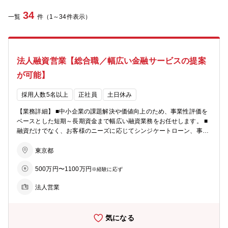
34
一覧
件（1～34件表示）
法人融資営業【総合職／幅広い金融サービスの提案
が可能】
採用人数5名以上
正社員
土日休み
【業務詳細】 ■中小企業の課題解決や価値向上のため、事業性評価を
ベースとした短期～長期資金まで幅広い融資業務をお任せします。 ■
融資だけでなく、お客様のニーズに応じてシンジケートローン、事業
承継、M＆Aなどの案件もあります。 【具体的なイメージ】 ・店舗
周辺の法人顧客を50‐100社程度、貸出残高100億円程度を担当 ・財務
東京都
分析、事業性評価を行い、融資や各種ソリューションの提案を行う ・
500万円〜1100万円
その他、経営改善支援、再生支援、経営指導等を行う場面もあり ★営
※経験に応ず
利目的よりも「中小企業のパートナー」という事業スタンスが風土に
法人営業
も浸透しています。本来の【銀行らしい銀行業務】を行え、顧客とも
長期スタンスで関係を持てる環境です。 【教育・研修】 ・当社の経
営計画において人材の育成を具体的経営課題として位置付け、研修の
気になる
充実、職員の専門能力の開発に努めています。 ・知識・能力のレベル
アップ、さらには取引先の経営層と信頼関係を築くことの出来る人材