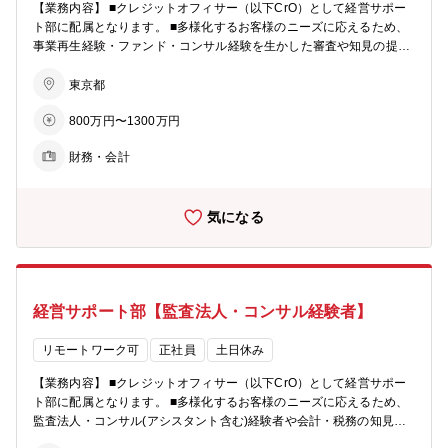
わることが可能 企業向けの融資はもちろん手掛けておりますが、左記
【業務内容】 ■クレジットオフィサー（以下CrO）として経営サポー
に加え、商店街の再興やホテルの再生など地域活性化につながるよう
ト部に配属となります。 ■多様化するお客様のニーズに応えるため、
な案件まで、幅広い経験を積める機会があります。 【会社概要】 □日
事業再生経験・ファンド・コンサル経験を生かした審査や知見の提供
本唯一の中小企業専門の総合金融機関の位置づけで、貸出規模は9兆
をお願いいたします。 ※より質の高いサービスを多くのお客様に届け
円以上（大半が中小企業向け事業性資金） □短期的な収益にとらわれ
るにはキャリアの方の知識・経験・情熱が必要です。当金庫にはもと
東京都
ることなく、お客さまの立場になって長期的な視点で企業を見つめ、
もと金融支援と経営支援の両輪で地域の中小企業を支えるために入庫
中小企業経営への深い理解力と複合的なソリューション提供によりお
800万円〜1300万円
した職員も多く、そのような職員から選抜されたプロパー職員と一緒
客様の持続的成長を支援
になって業務に取り組んでいただきます。 ※ファンド・コンサル経験
財務・会計
者や会計・税務の専門家の方を特に募集しております。 【組織】 □経
営サポート部：全体で約40名 □傘下に「企画グループ」「総務グルー
プ」「クレジットオフィサー」「コンサルティング室_本業支援チー
気になる
ム」「コンサルティング室_BXチーム」の5つの組織がございます。
【一部チーム役割】 ※下記いずれかのチームへの配属を予定しており
ます。 □クレジットオフィサー（20名）：事業再生に関する知識・経
験・ネットワークを活用し、顧客に対して総合的な経営改善サポート
を行う □コンサルティング室_本業支援チーム（3名）：事業再生に関
経営サポート部【監査法人・コンサル経験者】
する知識・経験・ネットワークを活用し、顧客に対して実務的な経営
改善サポートを行う □コンサルティング室_BXチーム（5名）：管理会
計、その他税務・財務に関する知識・経験・ネットワークを活用し、
リモートワーク可
正社員
土日休み
顧客に対して計数管理面のサポートを行う 【補足】 □同社では現在の
【業務内容】 ■クレジットオフィサー（以下CrO）として経営サポー
中期経営計画において、「S＝スタートアップ」「E＝エンバイロメン
ト部に配属となります。 ■多様化するお客様のニーズに応えるため、
ト」「T＝ターンアラウンド」を特に注力する分野として指定し、積
監査法人・コンサル(アシスタント含む)経験者や会計・税務の知見の
極的に強化しております。 □経営サポート部は、前述の「S」「E」
ある方、IoT支援実績のある方、計数感覚(思考)に強みのある方を特に
「T」のうち、「T」の全般を担う中核部署であり、2018年の創部以