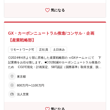
仕事です。 ■今回は物流チームにて募集致します。 （１）産業全体や
特定業種のPEST分析などフレームワークを活用した分析、 特
気になる
定業種の共通課題の把握、産業調査を含むマーケティング視点に基づ
く 当金庫が取りうる戦略構想 （２）個別業種が競争力や持続
性を高めるための産業変革に係る戦略立案 （３）業界戦略に基づく個
別企業の戦略・戦術の創造、交渉、実行 【配属組織】産業戦略部 □部
全体で計22名 □物流・GX・DX・自動車の4つの分野に分かれていま
GX・カーボンニュートラル推進/コンサル・企画
す。 □物流チーム：社員3.5名体制。 ★今回配属となるチームです★
□GXチーム：社員3名、専門派遣2名の5名体制。企画部隊とコンサル
【産業戦略部】
部隊に分かれています。 □中途入社の方も活躍中。（メーカー・コン
サル・調査会社出身 等） □領域横断でマクロリサーチを行うインテリ
リモートワーク可
正社員
土日休み
ジェンスチームも発足しています。 【産業戦略部のミッション】 サ
ステナブルかつ新しい産業金融の視点をもち、産業構造の変革や競争
◎2024年4月より部に昇格した産業戦略部の ≪GXチーム≫ にて 下
力強化に取り組み、中小企業の振興と日本経済の再興を実現する。
記業務をお任せ致します。 ■CO2削減やカーボンニュートラル推進の
【魅力】 ★2024年4月より部に昇格した組織となります。 （以前は
ため CO2可視化・計画策定、SBT認証（国際基準）取得支援、脱炭
ソリューション事業部の中に物流や自動車チームがございました） ★
素ソリューション開発、 全社戦略の策定 等 【職務内容】 （１）
少数精鋭の裁量ある環境で、イニシアティブを持って進めて頂くこと
産業全体や特定業種のPEST分析などフレームワークを活用した分
東京都
が可能です。 ★WLB〇 在宅勤務も併用可能。比較的フレキシブルに
析、 特定業種の共通課題の把握、産業調査を含むマーケティン
勤務頂ける環境です。 ★中途入社の方の場合、産業戦略部で専門性を
800万円〜1100万円
グ視点に基づく 当金庫が取りうる戦略構想 （２）個別業種が
高められる想定です。ご希望や適性に応じて、将来的に他部門へのキ
競争力や持続性を高めるための産業変革に係る戦略立案 （３）業界戦
ャリアパス等もございます。 ★同業務を対応している既存社員の半分
法人営業
略に基づく個別企業の戦略・戦術の創造、交渉、実行 【配属組織】産
は中途入社ですので馴染みやすい環境です。
業戦略部 □部全体で計22名 □GX・物流・DX・自動車の4つの分野に分
かれています。 □GXチーム：社員3名、専門派遣2名の5名体制。（30
気になる
代中盤～40代） ※企画部隊とコンサル部隊担当に分かれています。 □