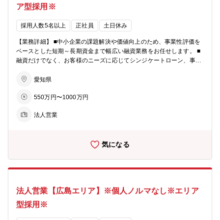
がございます。 【参考】 ■商工中金キャリア採用サイト： http://sh
ア型採用※
ochu-saiyo.com/entry/career/ ■プロジェクト事例： https://shochu-
saiyo.com/plus/project/002/ 【教育・研修】 ■メンター制度・OJT制
採用人数5名以上
正社員
土日休み
度あり ■当社の経営計画において人材の育成を具体的経営課題として
位置付け、研修の充実、職員の専門能力の開発に努めています。 ■知
【業務詳細】 ■中小企業の課題解決や価値向上のため、事業性評価を
識・能力のレベルアップ、さらには取引先の経営層と信頼関係を築く
ベースとした短期～長期資金まで幅広い融資業務をお任せします。 ■
ことの出来る人材の育成を目指して、多彩な教育・研修体系を用意し
融資だけでなく、お客様のニーズに応じてシンジケートローン、事業
ています。 【勤務地】 ■京都府・大阪府・兵庫県及び奈良県内の営業
承継、M＆Aなどの案件もあります。 【具体的なイメージ】 ■店舗
所 店舗一覧（https://www.shokochukin.co.jp/atm/list/） 【キャリア
周辺の法人顧客を50‐100社程度、貸出残高100億円程度を担当 ■財務
愛知県
ステップ】 ■法人営業／コーポレートファイナンスのプロフェッショ
分析、事業性評価を行い、融資や各種ソリューションの提案を行う ■
ナルとなる道のほかに、国際関連業務、市場関係業務、各種ソリュー
550万円〜1000万円
その他、経営改善支援、再生支援、経営指導等を行う場面もあり 【参
ション関係業務（事業承継、M＆A、ビジネスマッチング等）などの
考】商工中金キャリア採用サイト http://shochu-saiyo.com/entry/care
本部セクションに進むキャリアステップがございます。 【働き方】 ■
法人営業
er/ 【魅力】 ★営利目的よりも「中小企業のパートナー」という事業
残業月20～30H程度 ■テレワーク週1～2日程度（事務作業はリモート
スタンスが風土にも浸透しています。本来の【銀行らしい銀行業務】
で集中して行っている方も多いです） ■時差出勤制度有 ■直行直帰可
を行え、顧客とも長期スタンスで関係を持てる環境です。 ★中小企業
気になる
のための金融機関のため、個人営業業務や保険商品販売等は殆ど無
く、真に法人顧客に寄り添った提案に注力いただけます。 【教育・研
修】 ■当社の経営計画において人材の育成を具体的経営課題として位
置付け、研修の充実、職員の専門能力の開発に努めています。 ■知
識・能力のレベルアップ、さらには取引先の経営層と信頼関係を築く
法人営業【広島エリア】※個人ノルマなし※エリア
ことの出来る人材の育成を目指して、多彩な教育・研修体系を用意し
ています。 【勤務地】 ■名古屋支店・岐阜支店及び四日市支店を勤務
型採用※
地とする営業所 店舗一覧（https://www.shokochukin.co.jp/atm/list/）
【キャリアステップ】 ■法人営業／コーポレートファイナンスのプロ