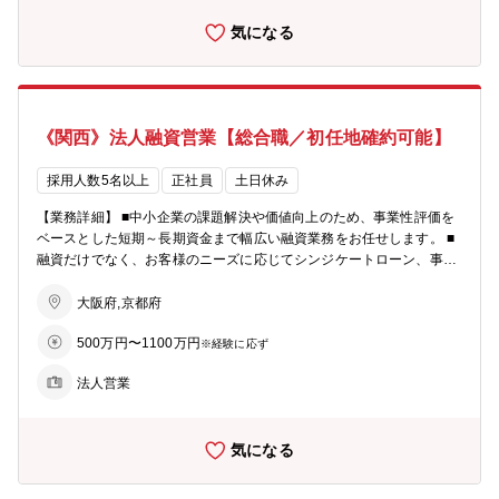
営計画において人材の育成を具体的経営課題として位置付け、研修の
気になる
充実、職員の専門能力の開発に努めています。 ・知識・能力のレベル
アップ、さらには取引先の経営層と信頼関係を築くことの出来る人材
の育成を目指して、多彩な教育・研修体系を用意しています。 【キャ
リアステップ】 ・法人営業／コーポレートファイナンスのプロフェッ
ショナルとなる道のほかに、国際関連業務、市場関係業務、各種ソリ
《関西》法人融資営業【総合職／初任地確約可能】
ューション関係業務（事業承継、M＆A、ビジネスマッチング等）な
どの本部セクションに進むキャリアステップがございます。
採用人数5名以上
正社員
土日休み
【業務詳細】 ■中小企業の課題解決や価値向上のため、事業性評価を
ベースとした短期～長期資金まで幅広い融資業務をお任せします。 ■
融資だけでなく、お客様のニーズに応じてシンジケートローン、事業
承継、M＆Aなどの案件もあります。 【具体的なイメージ】 ・店舗
周辺の法人顧客を50‐100社程度、貸出残高100億円程度を担当 ・財務
大阪府,京都府
分析、事業性評価を行い、融資や各種ソリューションの提案を行う ・
500万円〜1100万円
その他、経営改善支援、再生支援、経営指導等を行う場面もあり ★営
※経験に応ず
利目的よりも「中小企業のパートナー」という事業スタンスが風土に
法人営業
も浸透しています。本来の【銀行らしい銀行業務】を行え、顧客とも
長期スタンスで関係を持てる環境です。 【教育・研修】 ・当社の経
営計画において人材の育成を具体的経営課題として位置付け、研修の
気になる
充実、職員の専門能力の開発に努めています。 ・知識・能力のレベル
アップ、さらには取引先の経営層と信頼関係を築くことの出来る人材
の育成を目指して、多彩な教育・研修体系を用意しています。 【キャ