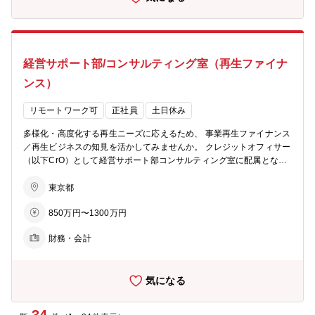
物流チーム：社員3.5名体制。 □中途入社の方も活躍中。（メーカ
ー・コンサル・調査会社出身 等） □領域横断でマクロリサーチを行う
インテリジェンスチームも発足しています。 【産業戦略部のミッショ
ン】 サステナブルかつ新しい産業金融の視点をもち、産業構造の変革
経営サポート部/コンサルティング室（再生ファイナ
や競争力強化に取り組み、中小企業の振興と日本経済の再興を実現す
る。 【魅力】 ★2024年4月より部に昇格した組織となります。 （以
ンス）
前はソリューション事業部の中にGXや自動車チームがございまし
た） ★ビジネスマッチングだけにとどまらず、SBT認証（国際基準）
リモートワーク可
正社員
土日休み
取得支援についてはインハンスでできる体制がございます。お客様に
も安心感をお持ち頂ける環境で提案可能です。 ★チームの創業メンバ
多様化・高度化する再生ニーズに応えるため、 事業再生ファイナンス
ーとして活躍頂ける裁量のある環境です。 ★新しいソリューションに
／再生ビジネスの知見を活かしてみませんか。 クレジットオフィサー
関する企画等、様々な経験を積んで頂くことができます。 ★WLB〇
（以下CrO）として経営サポート部コンサルティング室に配属となり
在宅勤務も併用可能。比較的フレキシブルに勤務頂ける環境です。 ★
ます。 ■再生ファイナンス、再生ビジネスへの本格的な取組み ・商工
中途入社の方の場合、産業戦略部で専門性を高められる想定です。ご
中金では、急速に悪化・複雑化する経営環境を踏まえ、従来の債権者
東京都
希望や適性に応じて、将来的に他部門へのキャリアパス等もございま
の立場に留まらない、より踏み込んだ事業再生支援へと舵を切ってい
す。 【働き方】 □残業月30H程度/リモート利用可。 □産休育休取得し
850万円〜1300万円
ます。 ・これまでも経営改善支援・ハンズオン支援に取り組んできま
やすい環境です。 □出張は月の3分1～半分程度発生することもござい
したが、2025年10月に再生ファイナンス専門の本部フロント部署を
ます。
財務・会計
設置し、DIPファイナンスやEXITファイナンスを始めとして、金融と
事業の両面から再生を支える領域へとスコープを拡大しています。 ・
2026年4月には、経営改善・事業再生を専門に扱うターン・アラウン
気になる
ド事業本部を設置し、再生ファイナンス業務はその中核として、案件
の初期段階から出口まで一気通貫で関与できる体制を構築しておりま
す。 ■再生ファイナンスG／再生ビジネスGの役割 ・本ポジションで