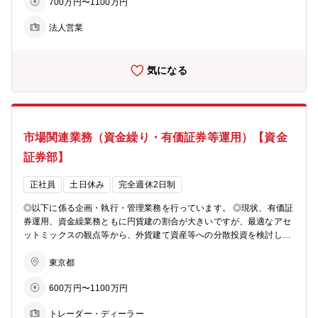
成。銀行業務とのシナジー・発展を企図し、2022年10月コンサルテ
700万円〜1100万円
プ） □20代後半～40代の社員が在籍しています。 【魅力】 ★収益重
ィング室創設。2024年2月全国型再生ファンド創設/ファンド規模100
視ではなく、顧客視点での対応が叶います。 ★都市部だけに集中的に
億予定） 【その他】 □全国展開のため出張は多いですが、在宅勤務を
法人営業
融資するのではなく、全国の案件に携わることができます。地方エリ
積極的に推進し、ワークライフバランスには特に留意しています。
アでも頼りにされている存在です。 ★ご経験・スキル・ご志向等によ
り「スペシャリストコース」の選択肢・可能性もございます。 ★会社
気になる
として、2025度に民営化を予定しており、従来の金融を超えたサービ
ス提供に取り組んでいく大きな変革期にございます。 【参考記事・U
RL】 □85年以上にわたる中小企業との強い信頼関係のもと事業承継の
選択肢として「M&A」をサポート（2024年6月 ）https://forbesjapan.
com/articles/detail/71818 □商工中金がM&A新部署を設立！47都道府
市場関連業務（資金繰り・有価証券等運用）【資金
県で経営者のお悩み解決（2024年7月 ）https://forbesjapan.com/articl
es/detail/72530 □事業シナジーのシナリオが描けた 双方が納得する商
証券部】
工中金のM&A支援（2024年8月）https://forbesjapan.com/articles/det
ail/73214 □商工中金 CASE-1 「事業承継篇」https://www.youtube.co
正社員
土日休み
完全週休2日制
m/watch?v=JyBKWqUekao
◎以下に係る企画・執行・管理業務を行っています。 ◎現状、有価証
券運用、資金繰業務ともに円貨建の割合が大きいですが、最適なアセ
ットミックスの観点等から、外貨建て資産等への分散投資を検討して
います。 ◎バンキング業務の中核を担う職員として、市場関連業務の
経験を活かすことが可能です。 ■円貨・外貨資金繰り ■有価証券運用
東京都
等（バンキング業務） 【配属組織】資金証券部 □部全体で計13名、部
600万円〜1100万円
長が1名、証券投資チームが5名、市場企画チームが7名。 □各チーム
に1名ずつ配置されている次長職が40代、スタッフ層が20代後半～30
トレーダー・ディーラー
代。 【募集背景】 外貨建投資の再開等、市場関連業務の拡大に伴う