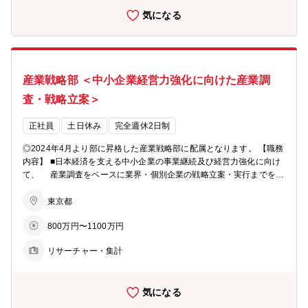
ャリアもあり。 ※マネージャー：事務面のマネジメントが主になるた
気になる
め、現場の長・課長のようなイメージです。基本的には事務処理をす
る担当職（女性、20代～50代まで幅広）の実務面の管理や検印業務が
中心となります。お願いする役割によっては人事考課や企画業務も含
まれます。
産業戦略部 ＜中小企業経営力強化に向けた産業調
査・戦略立案＞
正社員
土日休み
完全週休2日制
◎2024年4月より部に昇格した産業戦略部に配属となります。 【職務
内容】 ■日本経済を支える中小企業の事業継続及び経営力強化に向け
て、 産業調査をベースに業界・個別企業の戦略立案・実行までを支
援するお仕事です。 ■具体的には、下記いずれかもしくは全ての業務
を担って頂きます。 （１）産業全体や特定業種のPEST分析などフレ
東京都
ームワークを活用した分析、特定業種の共通課題の把握、産業調査を
800万円〜1100万円
含むマーケティング視点に基づく当金庫が取りうる戦略構想 （２）個
別業種が競争力や持続性を高めるための産業変革に係る戦略立案
リサーチャー・集計
（３）業界戦略に基づく個別企業の戦略・戦術の創造、交渉、実行
【魅力】 ★2024年4月より部に昇格した組織となります。 （以前は
ソリューション事業部の中に自動車や物流チームがございました） ★
気になる
少数精鋭の裁量ある環境で、イニシアティブを持って進めて頂くこと
が可能です。 ★WLB〇 在宅勤務も併用可能。比較的フレキシブルに