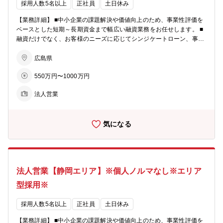
採用人数5名以上
正社員
土日休み
フェッショナルとなる道のほかに、国際関連業務、市場関係業務、各
種ソリューション関係業務（事業承継、M＆A、ビジネスマッチング
【業務詳細】 ■中小企業の課題解決や価値向上のため、事業性評価を
等）などの本部 セクションに進むキャリアステップがございます。
ベースとした短期～長期資金まで幅広い融資業務をお任せします。 ■
融資だけでなく、お客様のニーズに応じてシンジケートローン、事業
承継、M＆Aなどの案件もあります。 【具体的なイメージ】 ■店舗
周辺の法人顧客を50‐100社程度、貸出残高100億円程度を担当 ■財務
広島県
分析、事業性評価を行い、融資や各種ソリューションの提案を行う ■
550万円〜1000万円
その他、経営改善支援、再生支援、経営指導等を行う場面もあり 【参
考】商工中金キャリア採用サイト http://shochu-saiyo.com/entry/care
法人営業
er/ 【魅力】 ★営利目的よりも「中小企業のパートナー」という事業
スタンスが風土にも浸透しています。本来の【銀行らしい銀行業務】
を行え、顧客とも長期スタンスで関係を持てる環境です。 ★中小企業
気になる
のための金融機関のため、個人営業業務や保険商品販売等は殆ど無
く、真に法人顧客に寄り添った提案に注力いただけます。 【教育・研
修】 ■当社の経営計画において人材の育成を具体的経営課題として位
置付け、研修の充実、職員の専門能力の開発に努めています。 ■知
識・能力のレベルアップ、さらには取引先の経営層と信頼関係を築く
法人営業【静岡エリア】※個人ノルマなし※エリア
ことの出来る人材の育成を目指して、多彩な教育・研修体系を用意し
ています。 【勤務地】 ■広島支店・福山支店及び岡山支店を勤務地と
型採用※
する営業所 店舗一覧（https://www.shokochukin.co.jp/atm/list/） 【キ
ャリアステップ】 ■法人営業／コーポレートファイナンスのプロフェ
採用人数5名以上
正社員
土日休み
ッショナルとなる道のほかに、国際関連業務、市場関係業務、各種ソ
リューション関係業務（事業承継、M＆A、ビジネスマッチング等）
【業務詳細】 ■中小企業の課題解決や価値向上のため、事業性評価を