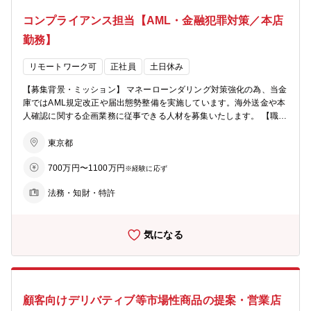
い案件は複数名で担当します。 ※具体的な事例※ ◎2023年11月：沖
コンプライアンス担当【AML・金融犯罪対策／本店
縄に2025年開業予定の大型テーマパーク「JUNGLIA（ジャングリ
ア）」を建設・運営するジャパンエンターテイメント社に対し、総額
勤務】
366億円のシンジケートローンを組成 （https://www.shokochukin.co.j
p/assets/pdf/nr_231128_01.pdf） ◎2024年10月：北海道阿寒湖畔に
リモートワーク可
正社員
土日休み
ホテルを新設する合同会社ルミナ社に対し、総額 118億円のシンジケ
ートローンを組成 （https://www.shokochukin.co.jp/assets/pdf/nr_24
【募集背景・ミッション】 マネーローンダリング対策強化の為、当金
1018_02.pdf） 【配属先】ファイナンシャル・デザイン部 ストラク
庫ではAML規定改正や届出態勢整備を実施しています。海外送金や本
チャードファイナンス チーム □LBOフロント5名、不動産7名、ミドル
人確認に関する企画業務に従事できる人材を募集いたします。 【職務
（ドキュメンテーション作成等対応）4名 【魅力】 ★比較的新しい部
内容】 マネーローンダリング対策等の企画・推進・管理 ・犯罪収益
門かつ少数精鋭であるため、裁量がございます。ご自身の意見も積極
移転防止法、その他関連法令等に基づくAML/CFT関連業務の管理 ・
東京都
的にご提案頂ける風通しの良い環境です。 ★他社と比較し多くの案件
関連各部からのマネロン関連事項の対策検討・実施 ・AML/CFT関連
に触れることができ、専門性を高めることが可能です。 ★現組織はシ
700万円〜1100万円
業務の有効性検証 ・確認記録・取引記録等の作成・保存を的確に行う
※経験に応ず
ンジケートローン部門と合体しており、連携しやすい環境です。シン
ための態勢整備に関する業務 ・疑わしい取引の届出を的確に行うため
ジケートローン数はメガバンクに次ぎトップクラス。7万5千社との取
法務・知財・特許
の態勢整備に関する業務 ※具体的には：モニタリングシステムの本人
引基盤を持つ同社のネットワークを活かすことができます。（例：沖
確認の検知制度の向上、本人確認制度の向上の為の対策、届出文章作
縄のテーマパーク開発案件は同社がアレンジャー兼エージェントであ
成 等 ※英語使用頻度：貿易資料の確認や、必要に応じて海外の情報
ったことから他地域の地方銀行も参加） ★ご経験・スキル・ご志向等
気になる
収集時。 【配属部署】 ・コンプライアンス統括部30名（本店内） ・
により「スペシャリストコース」の選択肢・可能性もございます。 ★
内、金融犯罪対策室14名（室長1名、次長1名、管理職1名、総合職6
会社として、2025年6月に民営化しており、従来の金融を超えたサー
名、モニタリング等事務3名、パート2名） 【働き方】 ・残業時
ビス提供に取り組んでいく大きな変革期にございます。 【募集背景】
間：20～40時間程度（業務の繁閑による） ・在宅勤務：当初数ヶ月
□同社はストラクチャードファイナンス分野（LBOファイナンス・不
は実務の引き継ぎ等で出社がメインとなりますが、以後は業務の状況
動産ノンリコースローンメイン）により注力していく方針です。現
顧客向けデリバティブ等市場性商品の提案・営業店
に応じて柔軟に在宅勤務可能です。 【魅力】 ◎与えられたものをこ