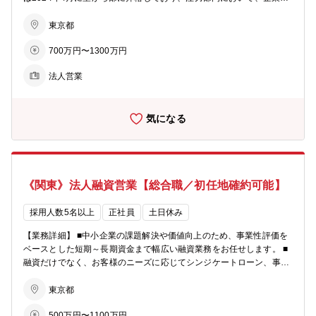
け支援のサポート業務および支援施策企画業務を担って頂ける方を募
集致します。 【概要】 ■顧客営業店サポート業務：スタートアップに
東京都
対するデットファイナンス を中心とした営業店サポート、およびス
700万円〜1300万円
タートアップとの折衝やVC等 外部連携先との折衝 ■施策企画業
務：商工中金のスタートアップ支援にかかる施策企画 （例：イベント
法人営業
企画やビジネスマッチング 等） 【配属】スタートアップ営業部 計
26名 ※RM1課（9名）、RM2課（9名）、その他バリューアップ担当
（2名）、バック担当の4チーム構成。RM1課はSaaS系、2課はDEEP
気になる
TECH系と業種ごとに分かれています。 【魅力】 ★2023年11月に麻
布台ヒルズに開設された国内最大級のVC拠点「Tokyo Venture Capita
l Hub」に参画している唯一の金融機関です。 ★部に昇格したタイミ
ングで都内約230社については当部のアカウントとなっており、ダブ
ルフロントではないため、イニシアティブを持って進めることができ
《関東》法人融資営業【総合職／初任地確約可能】
ます。 ★上場前のレイター期からの支援ではなく、返済リスクの高い
アーリー・ミドル期を対象としたデッドファイナンス支援ができるこ
とは当金庫ならではのやりがいです。期限一括融資や据え置き期間を
採用人数5名以上
正社員
土日休み
置く等、スタートアップ企業がしっかり資金を使えるような融資を行
【業務詳細】 ■中小企業の課題解決や価値向上のため、事業性評価を
っています。 ★商工中金の7万5千社のネットワークを活用したビジ
ベースとした短期～長期資金まで幅広い融資業務をお任せします。 ■
ネスマッチング等、スタートアップにかかるあらゆるサポートを担っ
融資だけでなく、お客様のニーズに応じてシンジケートローン、事業
て頂けます。 ★1社1社オーダーメイドで伴走型の支援を行っており
承継、M＆Aなどの案件もあります。 【具体的なイメージ】 ・店舗
ます。個社の収支計画に応じた返済方法をご提案しており、顧客本位
周辺の法人顧客を50‐100社程度、貸出残高100億円程度を担当 ・財務
東京都
の支援が可能です。 ★5年前からスタートアップ支援や創業支援を行
分析、事業性評価を行い、融資や各種ソリューションの提案を行う ・
っておりますが、現時点で倒産企業はなく、利益も得られている状況
500万円〜1100万円