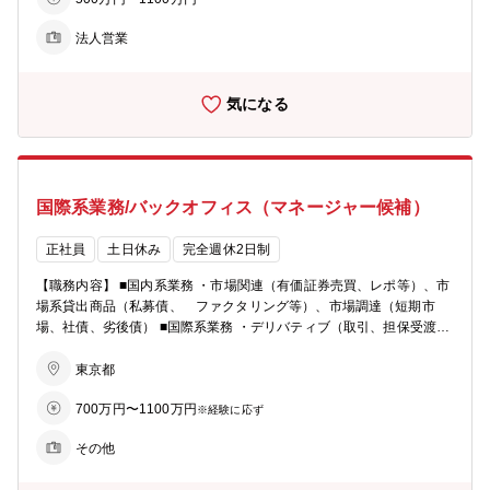
その他、経営改善支援、再生支援、経営指導等を行う場面もあり 【魅
です。 ★縦割り組織ではないため、裁量ある環境です。新規・既存共
力】 ★営利目的よりも「中小企業のパートナー」という事業スタンス
に幅広く担当することが可能です。 【トピックス】 ◎スタートアッ
法人営業
が風土にも浸透しています。本来の【銀行らしい銀行業務】を行え、
プ支援の拠点「Tokyo Venture Capital Hub」への参画について http
顧客とも長期スタンスで関係を持てる環境です。 ★中小企業のための
s://www.shokochukin.co.jp/assets/pdf/nr_231110_01.pdf ◎創業2期目
金融機関のため、個人営業業務や保険商品販売等は殆ど無く、真に法
東京都のJ-startup企業に対し、総額10億円の融資契約を締結 https://w
気になる
人顧客に寄り添った提案に注力いただけます。 【教育・研修】 ・当
ww.shokochukin.co.jp/corporation/service/case/05.html ◎多言語電子
社の経営計画において人材の育成を具体的経営課題として位置付け、
書籍アプリを提供するスタートアップ 株式会社オレンジを金融面か
研修の充実、職員の専門能力の開発に努めています。 ・知識・能力の
らサポート https://www.shokochukin.co.jp/assets/pdf/nr_250731_05.
レベルアップ、さらには取引先の経営層と信頼関係を築くことの出来
pdf ◎ONE MORNING『NEW TREND ONE』 ユージ、スタートア
る人材の育成を目指して、多彩な教育・研修体系を用意しています。
ップサポート事業に注力する商工組合中央金庫にFOCUS https://www.
国際系業務/バックオフィス（マネージャー候補）
【キャリアステップ】 ・法人営業／コーポレートファイナンスのプロ
youtube.com/watch?v=5wV3wBygQ2c 【働き方】 ◎残業時間：月20
フェッショナルとなる道のほかに、国際関連業務、市場関係業務、各
-30時間程度 ◎在宅勤務：週1-2回程度（業務に応じて在宅勤務可
種ソリューション関係業務（事業承継、M＆A、ビジネスマッチング
正社員
土日休み
完全週休2日制
能） ◎服装：ビジネスカジュアル
等）などの本部セクションに進むキャリアステップがございます。
【職務内容】 ■国内系業務 ・市場関連（有価証券売買、レポ等）、市
場系貸出商品（私募債、 ファクタリング等）、市場調達（短期市
場、社債、劣後債） ■国際系業務 ・デリバティブ（取引、担保受渡
等）、外国為替（為替売買等）、 外貨資金繰り、市場関連（有価証
券売買、レポ等） ※いずれも、今後後方事務企画業務も担って頂く想
東京都
定です。 【組織】市場業務部 ・国内業務、国際業務、外為企画の3部
700万円〜1100万円
署からなります。 ・全体では管理職を入れて30名弱の組織です。
※経験に応ず
【残業時間】月20～30時間を想定 【募集背景】市場関連業務の安定
その他
運営のための専門人材を必要としているため 【その他】将来のオフィ
サー、マネージャー～グループリーダーを想定。その先は管理職のキ