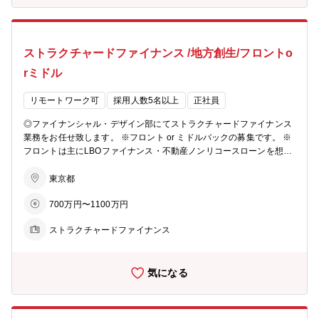
の育成を目指して、多彩な教育・研修体系を用意しています。 【キャ
リアステップ】 ・法人営業／コーポレートファイナンスのプロフェッ
ショナルとなる道のほかに、国際関連業務、市場関係業務、各種ソリ
ストラクチャードファイナンス /地方創生/フロントo
ューション関係業務（事業承継、M＆A、ビジネスマッチング等）な
どの本部セクションに進むキャリアステップがございます。
rミドル
リモートワーク可
採用人数5名以上
正社員
◎ファイナンシャル・デザイン部にてストラクチャードファイナンス
業務をお任せ致します。 ※フロント or ミドルバックの募集です。 ※
フロントは主にLBOファイナンス・不動産ノンリコースローンを想定
しております。 【具体的には】 ■案件発掘・検討、案件組成 ■ドキュ
メンテーション、エグゼキューション、期中管理・モニタリングなど
東京都
■各支店の営業窓口と連携 ■シンジケートローンや債権流動化 ■プロジ
700万円〜1100万円
ェクトファイナンス、不動産ファイナンスの提案 【補足】 □国内案件
を対応頂きます。LBOファイナンスは全国の事業承継に絡む買収案件
ストラクチャードファイナンス
で1件あたり約30～50億規模。直近では上期11件のうち6件がアレン
ジャー兼エージェント対応です。 □不動産ファイナンスは開発型で中
小企業・地域活性化に関わる案件を対応しており、例えば地方の大型
気になる
テーマパークに関わる難易度の高い案件や、ホテル開発、オフィスや
レジデンス開発・リノベーションに関わる案件等の事例がございま
す。（※） □大都市だけに集中せず、全国の「地方創生」に関わるこ
とができます。 □基本的には1名で1案件を担当しますが、難易度の高