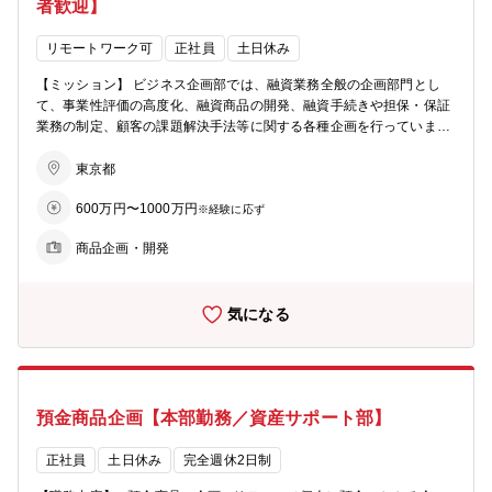
者歓迎】
リモートワーク可
正社員
土日休み
【ミッション】 ビジネス企画部では、融資業務全般の企画部門とし
て、事業性評価の高度化、融資商品の開発、融資手続きや担保・保証
業務の制定、顧客の課題解決手法等に関する各種企画を行っていま
す。 現在、融資業務全般の高度化・合理化に向け、融資商品や融資手
続きの見直しを検討中で、また中小企業の多様な経営課題（サステ
東京都
ナ、DX化等）の解決に向けた取組みに注力したいと考えています。
600万円〜1000万円
【業務内容】 ■融資業務全般の高度化・合理化 ・融資商品の企画・手
※経験に応ず
続き見直し ・融資商品の与信企画 ※ご入庫後はこれまでのご経験や
商品企画・開発
ご希望に合わせた領域にて、OJTを通して業務を習得して頂きます。
【所属部署】 ■ビジネス企画部18名（法務グループ6名、規定グルー
プ6名、商品グループ5名） ※今回は規定グループもしくは商品グル
気になる
ープでのご入庫を想定しています。 ※現在は各社員がサステナブル融
資や不動産担保評価、スタートアップ支援等の各領域を専門的に担当
しておりますが、業務の属人化を解消を見据え、増員を考えておりま
す。 【働き方】 ・在宅勤務：業務を習得した後は比較的自由に在宅
勤務が可能です。 【魅力】 ◎中小企業の本質的なお悩みを解決する
預金商品企画【本部勤務／資産サポート部】
融資商品企画に携わる事が出来ます。 ◎少数精鋭の組織で、担当者が
イニシアティブや大きな裁量を持って活躍することが出来ます。
正社員
土日休み
完全週休2日制