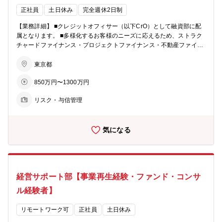
日・時間給を取得等対応されている方もいます。 【配属組織】監
査部全体で部長含め39名 □本部監査11名、営業店監査17名、資産監査
正社員
土日休み
完全週休2日制
5名、企画5名の4つのGがございます。 【募集背景】 監査業務の高度
【業務詳細】 ■クレジットオフィサー（以下CrO）として融資部に配
化のための増員。また、グローバル内部監査基準が2025年1年～適用
属となります。 ■多様化するお客様のニーズに応えるため、ストラク
開始となり、体制構築・運用等に伴う組織強化。
チャードファイナンス・プロジェクトファイナンス・不動産ファイナ
ンスへの審査や知見の提供をお願いいたします。 ■融資部では、当該
ポートフォリオの健全性確保に向け、内部格付けや個別与信案件等の
東京都
審査判断をしています。また、他部署とも連携しながら、期中のモニ
850万円〜1300万円
タリングや、営業店向けに案件組成に向けたアドバイス等も実施して
います。 【募集背景】 □我々商工中金は、お取引先である中小企業の
リスク・与信管理
皆様の立場に立ち、長期的な視点で企業を見つめ、創業以来培ってき
た中小企業経営への深い理解力と、先進的な金融手法をはじめとする
総合金融サービスを提供しております。 □また、全国に展開するネッ
気になる
トワークを最大限に生かし、企業のライフステージに応じたソリュー
ションを提供することで、お客様の持続的な成長をご支援していま
す。 □近時、多様化したお取引先のニーズに対応するため、また、信
用リスクポートフォリオの多様化と収益の拡大に向け、ストラクチャ
ードファイナンス・プロジェクトファイナンス・不動産ファイナンス
経営サポート部【事業再生経験・ファンド・コンサ
への取組みを拡大しています。 【得られる経験】 □多様なファイナン
ススキームに触れられる環境 プロジェクトファイナンス／再生ファイ
ル経験者】
ナンス／LBOファイナンス／資本性ローン／スタートアップファイナ
ンスなど、中小企業や地域企業の多様で複雑な事情に合わせた、幅広
リモートワーク可
正社員
土日休み
いスキームの組成、実行に携わることができます。 □様々な案件に携