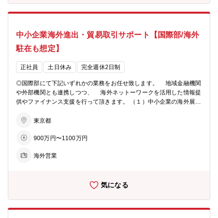
勤務頂ける環境です。 ★中途入社の方の場合、産業戦略部で専門性を
高められる想定です。ご希望や適性に応じて、将来的に他部門へのキ
ャリアパス等もございます。 ★同業務を対応している既存社員の半分
中小企業海外進出・貿易取引サポート【国際部/海外
は中途入社ですので馴染みやすい環境です。 【配属】産業戦略部 □部
全体で20名程度。 □そのうち、社員8名・派遣2名・業務委託1名の11
駐在も想定】
名がメインで動いております。 その他、他部門との兼務者が在籍。
□自動車、物流、DX、GXの4つの分野に2名ずつ担当がついているイ
正社員
土日休み
完全週休2日制
メージです。 【部のミッション】 サステナブルかつ新しい産業金融
の視点をもち、産業構造の変革や競争力強化に取り組み、中小企業の
◎国際部にて下記いずれかの業務をお任せ致します。 地域金融機関
振興と日本経済の再興を実現する。
や外部機関とも連携しつつ、 海外ネットーワークを活用した情報提
供やファイナンス支援を行って頂きます。 （１）中小企業の海外展開
支援（情報提供、ファイナンス支援等） （２）国際業務に関する企画
全般（商品企画、外為コンプライアンスに関する業務等） ※ご経歴に
東京都
応じて同部署で行う貿易金融業務もお任せ致します。 【配属組織】国
900万円〜1100万円
際部 □国内30名、海外20～25名程度 □国内：3G体制となり、フロ
ント10名（貿易投資支援センター/国際案件に関する本部の専門部隊/
海外営業
全国営業店担当）、国際業務推進企画6名（総合戦略G）、国際業務に
おけるルールや規定等の企画G14名（国際業務企画G/傘下にトレード
ビジネスサポートチームが在籍） □海外：拠点5（NY、上海、香港、
気になる
バンコク、ハノイ）、出向3（インドネシア、フィリピン、タイ） ※
フロント部隊は1人あたり10店舗程度を担当し、営業拠点でのニーズ
喚起や国際部の取り組み、社内調整（海外拠点の社員との連携等）も
行って頂きます。ご経験にもよりますが、まずはサブ担当からスター