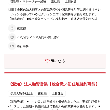
管理職・マネージャー経験
正社員
土日休み
◎日本全国の法人顧客との貿易決済や外国為替取引等に関するオペレ
ーションを担っているセクションにて下記業務をお任せ致します。
【担当職務】 ■輸出輸入グループの検印業務。対外発信電文の作成、
貿易書類のドキュメンツチェック等を含む ■異例事案発生時の能動対
応。海外金融機関等との英語を用いた折衝を含む ■輸出輸入専門人材
東京都
の教育・指導・育成 ■営業店外為担当者の指導 ■グループメンバーの
700万円〜1000万円
マネジメント業務 【組織】 □計55名程度（派遣・パートの方も含め）
※経験に応ず
□貿易決済・海外仕向送金・被仕向送金・資本取引等のグループがあ
銀行業務
り、今回は貿易決済グループへの配属を想定しており、同グループは
現在15名が在籍しております。 【募集背景】貿易業務の内製化に向
け専門人材を必要としているため ※以前は他行に委託していた背景が
気になる
ございますが、自社にて対応しており、経験者の中途採用を強化して
おります。 【魅力】 ★外為業務を取り巻く環境は、IT活用やAML高
度化等の社会的要請を受け、大きく変化しつつあります。その中、当
金庫は外為業務を重視し、改善や高度化を積極的に進めています。外
為業務を強化しているタイミングでジョイン頂くことが可能です。 ★
《愛知》法人融資営業【総合職／初任地確約可能】
取り扱い通貨や件数等、幅が広く様々なご経験を積んで頂けます。 ★
事務を受け身的にこなすのみならず、前職の経験をフルに活かして、
新たな業務（貿易業務の内製化）立上げを牽引頂くことができます。
採用人数5名以上
正社員
土日休み
【業務詳細】 ■中小企業の課題解決や価値向上のため、事業性評価を
ベースとした短期～長期資金まで幅広い融資業務をお任せします。 ■