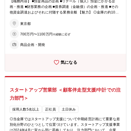
【職務内容】 ■預金商品の企画 ■リテール（個人）預金にかかる企
画・推進 ■財形業務の企画 ■債券調達（金融債）の企画・推進 ■その
他資金調達およびそれに付随する業務全般 【魅力】 ◎金庫の約10兆
円の資金調達にかかる企画・推進・その他付随業務を担っていただき
ます。 ◎少数精鋭の部署のため、幅広い業務と裁量を担っていただけ
東京都
ます。 【働き方】 ・残業月20－40時間程度、在宅勤務は週2回以内
700万円〜1100万円
程度 【部署構成】 ・資産サポート部 企画担当スタッフ4名（4月の
※経験に応ず
組織改編で資産サポート部の事務業務が別部署へ移管したことで組織
商品企画・開発
がスリム化し、全体で40名→10名となりました。）
気になる
スタートアップ営業部 ＜顧客伴走型支援/中計での注
力部門＞
採用人数5名以上
正社員
土日休み
◎当金庫ではスタートアップ支援について中期経営計画にて重要な差
別化分野のひとつとして位置づけています。スタートアップ支援事業
は2024年4月に室から部に昇格しており、注力部門において、企業向