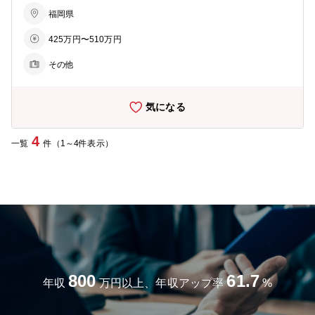
・リスクの確認、リスクヘッジ手段の見直し(1年に1回) ・クライアン
ト対応(新規事業、事業の拡大に伴うリスク対応等) ・リスクの発見・
福岡県
評価・分析、保険仕様書作成、入札業務リスクヘッジの提案書作成 ・
425万円〜510万円
保険会社とのやりとり(保険仕様書請求書等) 【リスクマネジメントの
プロデューサー業務内容】 ・リスクコンサルティングの提案業務(主
その他
に問合せや既存顧客からの紹介) ・クライアント企業のリスクマネジ
メント(リスクの発見・評価・分析、処理方法の選定) ・オリジナル保
険プログラムの作成・提案 ・クライアントの事故相談、事故解決のた
気になる
めのサポート業務 ※入社後に、損害保険仲立人資格を取得していただ
きます。
4
一覧
件（1～4件表示）
800
61.7
年収
万円以上、年収アップ率
%