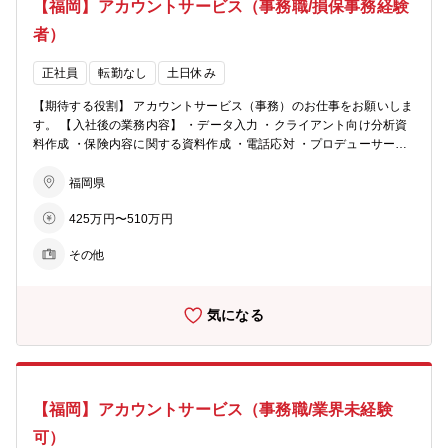
【福岡】アカウントサービス（事務職/損保事務経験
者）
正社員
転勤なし
土日休み
【期待する役割】 アカウントサービス（事務）のお仕事をお願いしま
す。 【入社後の業務内容】 ・データ入力 ・クライアント向け分析資
料作成 ・保険内容に関する資料作成 ・電話応対 ・プロデューサー
（営業）およびアカウントエグゼクティブ(保全管理）の サポート
業務（外出は無し） ※エクセル操作必須（VLOOKUP・ピボットテー
福岡県
ブルまで使用できる方） 【魅力】企業のリスクマネジメントを考え、
425万円〜510万円
企業と二人三脚で歩める業界です。保険仲立人という企業のリスクマ
ネジメントに寄り添え、ご自身の事務スキルも磨くことができます。
その他
気になる
【福岡】アカウントサービス（事務職/業界未経験
可）