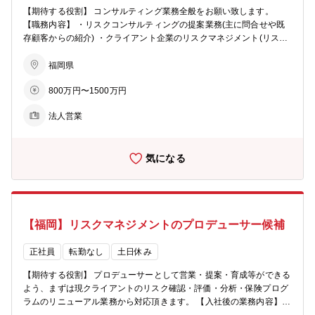
【期待する役割】 コンサルティング業務全般をお願い致します。
【職務内容】 ・リスクコンサルティングの提案業務(主に問合せや既
存顧客からの紹介) ・クライアント企業のリスクマネジメント(リスク
の発見･評価･分析･リスク処理方法の選定) ・オリジナル保険プログラ
ムの作成･提案 ・クライアントの事故相談、事故解決のためのサポー
福岡県
ト業務 ・リスク低減プログラムのコンサルティング ※一連の流れを
800万円〜1500万円
アカウントエグゼクティブとアカウントサービスと連携して行いま
す。入社後に損害保険仲立人資格を取得して頂きます。 【魅力】 日
法人営業
本ではまだ数が少ない保険仲立人のお仕事です。 覚えることは多いの
ですが、一から教えて頂ける環境。頑張り次第で年収UP。プロデュ
ーサーとして企業への提案から対応、後輩育成まで携わることができ
気になる
ます。新卒入社12年目でグループ会社社長就任の先輩がいます。
【福岡】リスクマネジメントのプロデューサー候補
正社員
転勤なし
土日休み
【期待する役割】 プロデューサーとして営業・提案・育成等ができる
よう、まずは現クライアントのリスク確認・評価・分析・保険プログ
ラムのリニューアル業務から対応頂きます。 【入社後の業務内容】