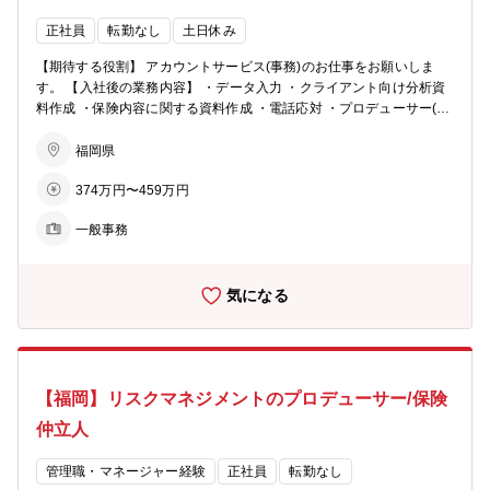
正社員
転勤なし
土日休み
【期待する役割】 アカウントサービス(事務)のお仕事をお願いしま
す。 【入社後の業務内容】 ・データ入力 ・クライアント向け分析資
料作成 ・保険内容に関する資料作成 ・電話応対 ・プロデューサー(営
業)およびアカウントエグゼクティブ(保全管理)のサポート業務(外出無
し） 【魅力】企業のリスクマネジメントを考え、企業と二人三脚で進
福岡県
める業界です。 保険仲立人という企業のリスクマネジメントに寄り添
374万円〜459万円
え、ご自身の事務スキルを磨くことができます。 【募集背景】増員
一般事務
気になる
【福岡】リスクマネジメントのプロデューサー/保険
仲立人
管理職・マネージャー経験
正社員
転勤なし