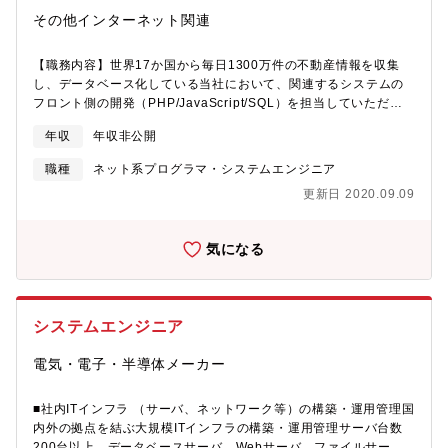
です。同社が扱う案件は非常駐型が99％（2019年8月時点）であ
その他インターネット関連
り、様々な専門性を持つ仲間と切磋琢磨できるため、スキルアッ
プに最適な環境です。
【職務内容】世界17か国から毎日1300万件の不動産情報を収集
し、データベース化している当社において、関連するシステムの
フロント側の開発（PHP/JavaScript/SQL）を担当していただき
ます。まずはビッグデータを扱うデータベースと、分析やフロン
年収
年収非公開
ト出力のデータの流れや仕組みを理解頂き、フロントの改修や新
機能・新サービスの開発を担当します。環境に慣れてきたら、分
職種
ネット系プログラマ・システムエンジニア
析などと連携した新サービスの企画にもかかわって頂きます。
更新日 2020.09.09
【システム環境】Oracle Autonomous Databese/Oracle
Cloud/MySQL/AWS/Laravel/CakePHP/Google API/Git/他最新か
つ汎用的な構成を組んでいます。※バックエンドのデータ収集と
気になる
分析は主にPythonで行っています。クローリングやテスト解析、
クラスタ分析、機会学習モデルといったAIなどに興味があれば、
連携部分に関わって頂くことも可能です。
システムエンジニア
電気・電子・半導体メーカー
■社内ITインフラ （サーバ、ネットワーク等）の構築・運用管理国
内外の拠点を結ぶ大規模ITインフラの構築・運用管理サーバ台数
200台以上、データベースサーバ、Webサーバ、ファイルサー