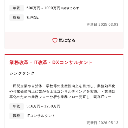
情報資産を守るという社会的意義が感じられる・クラウド技術、
AWS全般 Microsoft Azure全般 Microsoft 365全般Apigee、
年収
500万円～1000万円
コンテナ技術、AI 技術にバックグラウンドを持った多様なメンバ
※経験に応ず
DevOps(Bitbucket、Jenkins、JIRA)、UiPath ・Linux, AIX,
ーと働ける・責任感がありコミュニケーションがとれる方であれ
Windows VMWare (vSphere)、VDI メインフレーム ・PC
職種
社内SE
ば、大きな裁量を持って働ける【組織構成（クラウドWAFサービ
(Windows/Mac)、iPhone ・Network機器、コールセンター機器
ス部） 】・27名（部長1名、PMデリバリー統括1名、開発チーム
更新日 2025.03.03
等Web / ミドルウェア(Apache/IIS, Tomcat/WebSphere,
5名、サポートチーム9名、SREチーム2名、インフラチーム3名、
Postgres/Oracle/SQL Server/DB2, MQ, Ansible等)ServiceNow
WAAPチーム5名、事業推進1名）【開発体制・環境】・言語：
・IBM Workload Scheduler Splunk Dynatrace BIG-IP など
気になる
JavaScript, Ruby・フレームワーク：Ruby on Rails・ライブラ
など ◆主なプロジェクト 上記のテクノロジー・サービスに関する
リ：React・インフラ：AWS等のパブリッククラウド・タスク管
インフラ戦略立案～実行 プラットフォーム移行関連（例：クラウ
理ツール：GitHub, Zenhub 等・コミュニケーションツール：
ド移行/仮想化、AIX to Linux、HW / SWVer.Up） コンサルティン
Slack 等・その他：Google Workspace 等
グ関連（例：アプリのプラットフォーム構築・運用、DevOps導
業務改革・IT改革・DXコンサルタント
入） セキュリティ関連（例：脆弱性対応、SSO、MFA構築/保守
等） ◆保守・運用管理 上記のテクノロジー・サービスに関するオ
シンクタンク
ペレーション サービスマネジメント(問題/変更管理、キャパシテ
ィ管理) ヘルプデスク・エンドユーザーサポート【国内プルデンシ
ャルグループ各社の ITインフラ構築、保守・運用などミッション
・民間企業や自治体・学校等の生産性向上を目指し、業務効率化
クリティカルなシステムを担うというやりがいのある仕事に携わ
や付加価値向上に繋がる上流コンサルティングを実施。・業務効
ることができます】上流にチャレンジプロジェクトの企画段階か
率化のための業務フロー分析や業務フロー見直し、既存ITツール
ら構築・運用まで 一貫して携わることが可能です。 自らが主体と
の利活用検討、新規ITツールの導入支援を行う業務コンサルティ
年収
516万円～1250万円
なって予算数千万、数億円のプロジェクトを動かすこともありま
ングおよびITコンサルティングを実施。・レガシーシステム群の
す。自分らしいキャリアを描ける環境1on1など、望むキャリアに
モダナイゼーションに対応し、特に基幹系システムの老朽化課題
職種
ITコンサルタント
ついて上司と話し合う機会を設けています。ポテンシャルや意欲
に対処するため、基幹業務の見直し、システム化計画の立案、シ
更新日 2026.05.13
も業務のアサインにおいて重要な要素となるので意欲次第で早期
ステム選定支援、さらにシステム導入に至るまでの伴走型支援