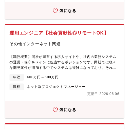
に活躍のチャンスが与えられ様々な業務に携われます。グローバ
(PMO)を実施。・デジタル技術を活用したビジネスモデル、ビジ
ルな環境で働くアメリカにある本社IT部門との会議など英語力を
ネス形態の変革を検討し、計画化を支援するDXコンサルティング
気になる
活かす機会が豊富です。グローバルでスタンダードな技術も積極
の実施◇主なクライアント・中堅中小企業から大企業(売上数十億
的に導入しています。技術力を向上できる自らの成長に積極的な
から3,000億円程度)・日本全国のクライアントがターゲット、特
方に対してチャレンジングな仕事へのアサインだけでなく、研修
定業種依存なし・中央官庁や自治体などの公共◇具体的には・業
や勉強会などを通じて技術力を高めるためのサポートを行ってい
務改革 －現行業務調査、現行業務可視化 －現行業務分析、業
運用エンジニア【社会貢献性◎リモートOK】
ます
務生産性向上策検討、業務改革計画検討 －テレワーク適用検
討・IT改革 －IT戦略立案 －システム刷新検討、パッケージ選
その他インターネット関連
定、オンプレからクラウド化検討、ベンダー選定 －PMO運営・
デジタル活用／DX －RPA, AI, AI-OCR, IoTの適用検討 －デジ
タルマーケティング導入検討（Web, SNS, MAの活用） －〇〇
【職務概要】同社が運営する求人サイトや、社内の業務システム
Techの検討 －デジタルによるビジネスモデル変革検討【プロジ
の運用・保守をメインに担当するポジションです。同社では様々
ェクト事例】・現行業務調査と業務改革 －製造業 ：間接部
な開発案件が増加する中でシステムは複雑になっており、それに
門における業務改革支援 －小売業 ：管理部門を中心とした
対して事業側から質問相談なども多く発生しております。それら
年収
400万円～600万円
業務調査及び業務改革支援 －サービス業：勤怠管理及び給与計
の要望を一つ一つ解決し、長期で安定したシステム運用を推進で
算業務における業務整理、可視化とBPO計画の検討支援・デジタ
きる人材を募集しています。【具体的な業務内容】＜入社後、あ
職種
ネット系プロジェクトマネージャー
ル化に対応した働き方改革 －建設業 ：社内業務のデジタル
なたにお任せしたい業務例＞■医師、薬剤師向け求人サイトや業務
更新日 2026.06.06
化による働き方改革支援 －製造業 ：間接部門や工場等の業
システム等の開発、運用、保守■事業側から受ける相談事項を案件
務調査、デジタルによる業務改革支援・システム構想作成 －小
化■システムに関する問い合わせの解決新規開発を行うメンバーと
売業 ：社内システムの再構築構想支援・基幹システム刷新
は役割を分けており、主に既存システムの運用・保守をメインに
気になる
－小売業 ：全社統一システム導入検討支援 －運送業 ：
担当していただくポジションです。＜担当フェーズ＞既存システ
基幹システム刷新構想とプロジェクト化計画支援 －サービス
ムの運用・保守、案件に応じて要件定義等の上流工程＜業務の進
業：基幹システム刷新支援・業務改革＋システム改革計画 －卸
め方（イメージ）＞現在同社では10以上のサービスを展開してお
売業 ：基幹システム更改を踏まえた業務改革支援 －製造
り、社内システムの開発・管理についても内製化しております。