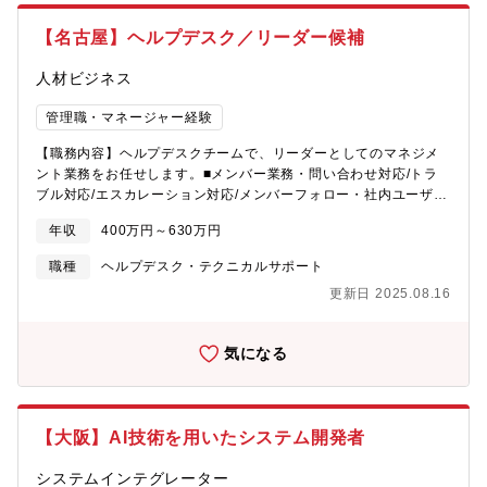
の激しい環境変化やグローバルなビジネス動向をタイムリーに捉
えたシステム対応を推し進めています。◎ネットワーク：某社
【名古屋】ヘルプデスク／リーダー候補
ITビジネス部 50－60名取引所の各システムと市場利利者をつな
ぐ信頼ネットワーク。最先端技術の活用により、速やかな容量の
人材ビジネス
通信を実現し、社内外の市場利用者に堅牢で利便性・効率性の高
い市場アクセスを提供しています。◎情報系システム：上場会社
管理職・マネージャー経験
による適時開示、投資判断に有用な各種情報の配信、市場利利者
との書類授受など外部情報配信や業務務援を担うシステム。クラ
【職務内容】ヘルプデスクチームで、リーダーとしてのマネジメ
ウド・AI・RPAなどの技術を積極的に活用し、柔軟かつ効率的な
ント業務をお任せします。■メンバー業務・問い合わせ対応/トラ
システムを開発しています。：某社■業務概要：上流工程のシステ
ブル対応/エスカレーション対応/メンバーフォロー・社内ユーザー
ム開発、運用などに携わっていただきます。主な業務はユーザー
からの問い合わせ対応（電話・メール）・各種申請の受付・登
要件定義などの上流工程、基本設計、PM/PL業務、ベンダーコン
年収
400万円～630万円
録、パスワードリセット作業、マニュアル作成・修正/掲示板の作
トロールなどで、社内外の関係者と協働しながらプロジェクトを
成業務、定着化支援 等・キッティング業務：企業向けPC/スマー
職種
ヘルプデスク・テクニカルサポート
進めます。【配属先】IT開発部■組織構成：幅広い年代のメンバー
トデバイスの初期設定等■リーダー業務・定期的な顧客へのプロジ
が男女問わず多数活躍しており、定着率は95％以上です。
更新日 2025.08.16
ェクトの状況報告、問題やリスクの分析と課題解決・改善提案の
サイクルの実施・業務拡大に向け提案の実施・メンバーの労務管
理、人材育成やモチベーション管理・システム稼働に向けた展開
気になる
準備、計画作成/進捗／運用管理、打合せ、報告書作成、展開後の
定着化支援■こんな方が活躍できます！・ITで○○・周りとコミュニ
ケーションをとりながら仕事がしたい方・責任感を持って、柔軟
に業務遂行ができる方・主体的に行動し、決断力のある方【配属
【大阪】AI技術を用いたシステム開発者
部門】部門：名古屋センター（正社員：93名 契約社員：145
名）2023年3月31日現在大手自動車メーカーを中心にヘルプデス
システムインテグレーター
ク、コールセンター、バックオフィス業務など、様々な種類のサ