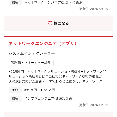
業務の自動化 NW機器設定の自動化■期待する役割や活躍?プロ
職種
ネットワークエンジニア(設計・構築系)
ジェクトを推進するリーダー?アプリケーション開発、
更新日 2026.06.19
ServiceNowを活用したシステム開発でチームを牽引するエンジニ
ア?実務×マネジメントを両立するプレイングマネージャ■案件事例
／具体的な業務内容／使用技術?通信キャリア向けNW設定自動化
気になる
システム NW機器の設定を自動化するアプリ開発し構成変更作業
の効率化や人的ミスを削減する 使用技術：Python、Cisco等?通
信キャリア向け障害影響調査・通知システム 障害発生時の影響
範囲分析と通知を自動化し、影響分析＋顧客通知の自動化、障害
ネットワークエンジニア（アプリ）
対応の迅速化・高度化を推進する 使用技術：Python■得られる
経験?通信キャリア向けのシステム開発で得られる経験 インフラ
システムインテグレーター
とアプリを横断した「NW×ソフトウェア領域の専門性」を習得
単なる開発ではなく、運用改善・自動化といった高度な課題解決
管理職・マネージャー経験
経験 大規模・ミッションクリティカルな環境でのシステム開発
経験?マネジメント 3～10名程度のチームマネジメント 外部パ
■配属部門：ネットワークソリューション統括部■ネットワークソ
ートナー含む体制統括 若手～中堅育成、ナレッジ展開■当ポジシ
リューション統括部とは？当社ではネットワーク技術の強化が、
ョンの魅力／キャリアパス例?複合的なスキル習得 ネットワーク
次の成長に向けた重要テーマであると位置づけ、ネットワークに
とアプリケーションを横断した高度な技術領域（NW×開発）を同
関する事業を推進する統括部■事業概要?ネットワーク×ソフトウェ
時に習得?上流工程へのステップアップ 要件定義・提案フェーズ
年収
560万円～1200万円
ア 通信キャリア向けコアNWの運用・監視システム開発、NOC
から参画可能 顧客課題に入り込むコンサル型案件あり?プレイン
業務の自動化 NW機器設定の自動化■期待する役割や活躍?プロ
職種
インフラエンジニア(運用設計系)
グマネージャとして活躍 実務×マネジメント両立が基本スタイ
ジェクトを推進するリーダー?アプリケーション開発、
ル 技術を捨てずにPMキャリア構築■就業環境（リモート等働き
更新日 2026.06.19
ServiceNowを活用したシステム開発でチームを牽引するエンジニ
方）?当社オフィス(九段下、新宿)?顧客オフィス常駐(都内、埼
ア?実務×マネジメントを両立するプレイングマネージャ■案件事例
玉)?リモートやフレックスの制度あり(案件や状況、顧客都合等勘
／具体的な業務内容／使用技術?通信キャリア向けNW設定自動化