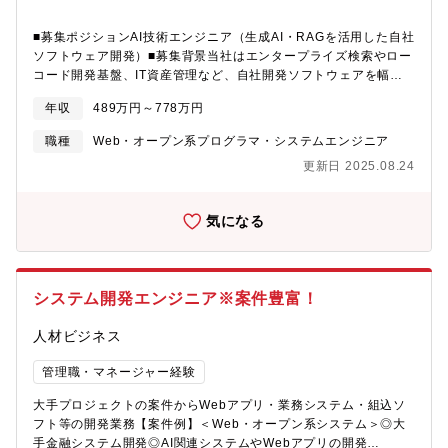
ービスを提供。ヘルプデスク業務のセキュリティ領域への注力
や、バックオフィス業務のAIOCR 活用によるエントリーサービス
■募集ポジションAI技術エンジニア（生成AI・RAGを活用した自社
強化に取り組む。【歓迎要件】■ヘルプデスクでのチームリーダー
ソフトウェア開発）■募集背景当社はエンタープライズ検索やロー
経験■カスタマーサービスでのチームリーダー経験■サーバー導入
コード開発基盤、IT資産管理など、自社開発ソフトウェアを幅広
計画の策定・プロジェクトマネジメント経験■サーバ導入の策定・
く展開しています。近年、生成AI・RAGなど自然言語処理分野の
年収
489万円～778万円
プロジェクトマネジメント経験■ベンダーコントロール経験■営業
技術革新が急速に進んでおり、当社製品にも積極的に導入を進め
職等で複数人の部下を管理した経験■職種問わず、複数の正社員を
ています。今回は、既存パッケージの強化や新ソフトウェアの設
職種
Web・オープン系プログラマ・システムエンジニア
管理した経験
計・開発を担っていただけるエンジニアを募集します。将来的に
更新日 2025.08.24
は新機能や新製品の企画・立ち上げなど、より上流の工程にも携
わっていただくことを期待しています。■仕事内容生成AI・RAGな
どのAI技術を活用した自社パッケージ／新規ソフトウェアの開発
気になる
OSSを含む最新技術の調査・検証および製品への実装新機能・新
製品の設計、開発、保守業務■ミッションAI技術を実用化し、当社
ソフトウェアを通じて顧客の課題解決に貢献すること。単なる技
術検証に留まらず、社会で使われる製品に落とし込み、価値を届
システム開発エンジニア※案件豊富！
ける役割を担っていただきます。■配属先組織自社ソフトウェア開
発部門に所属いただきます。研究開発だけでなく、製品企画や保
人材ビジネス
守を含め一貫して担当している組織であり、幅広い知識とスキル
を身につけることができます。■ポジションの魅力最新AI技術の実
管理職・マネージャー経験
用化：生成AI・RAGなどの先端技術を用い、新しい価値を持つ製
品を世に出せます。幅広いスキル習得：調査・設計から開発・保
大手プロジェクトの案件からWebアプリ・業務システム・組込ソ
守まで一貫して経験できる環境。自社プロダクト開発：
フト等の開発業務【案件例】＜Web・オープン系システム＞◎大
QuickSolution、楽々Framework、MCoreなど、多彩なパッケー
手金融システム開発◎AI関連システムやWebアプリの開発