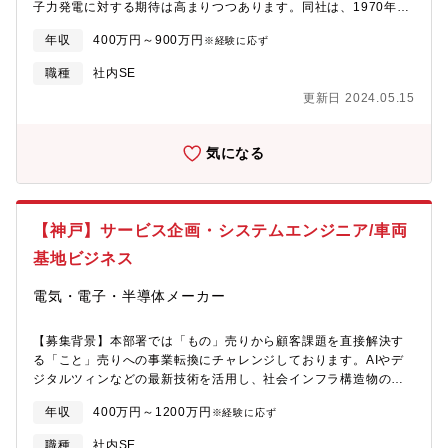
開発しました。経験や専門知識がなくとも、チームで協力して新
子力発電に対する期待は高まりつつあります。同社は、1970年代
ジションです。＜担当フェーズ＞要件定義、基本設計、詳細設
しいことにどんどんチャレンジしていきます。■メンバーの裁量が
より主にPWR原子力発電所へ各種システムを納入しており、2011
計、開発、開発したシステムの効果検証・改善＜業務の進め方
年収
400万円～900万円
大きく、個別案件の管理や技術選定を自ら調整し進める事が出来
※経験に応ず
年に発生した東日本大震災における福島事故の教訓を受け、安全
（イメージ）＞担当サービスの事業責任者、あるいはプロダクト
ます。■書籍購入補助やAWS利用料補助、4Kディスプレイ貸与
対策工事等で原子力安全へ貢献しています。今後、新設炉やサイ
マネージャーと直接、課題の整理や実装する機能の決定を行いま
職種
社内SE
（希望者のみ）等、スキルアップ支援や働きやすい環境の整備に
バーセキュリティなど多岐に渡る原子力事業の推進が必要であ
す。費用対効果の高い機能の開発から優先的に着手し、リリース
更新日 2024.05.15
も力を入れています。
り、原子力事業の更なる発展に貢献できる人材を募集します。
後は意図した効果が出ているかを確認したうえで、必要な改善を
【具体的には】国内原子力発電所向けのAI等の最新ICT技術を活用
進めていきます。エンジニアとしては、ユニットテストを書くだ
したセキュリティ攻撃の早期検知・分析に関するシステム開発を
けでなく、テスト観点について開発着手前にQAチームと相談した
気になる
ご担当頂きます。■電力会社とのセキュリティ対策に関する基本計
り、テスト観点の提案等を行い協力して品質向上を努めます。
画の立案■システムの要件定義/基本設計、詳細設計■納品までの開
【キャリアパスについて】志向やこれまでのご経験・能力に応じ
発、試験に関するスケジュール/コストなどの取り纏め※入社後は
て複数のキャリアプランが用意されています。（例）プロジェク
まず「電力会社とのセキュリティ対策に関する基本計画の立案」
トマネージャー/プロダクトマネージャー/テックリード【本ポジシ
【神戸】サービス企画・システムエンジニア/車両
からご担当頂くことを想定しております。※顧客電力会社様毎に
ョンの魅力】■エンジニアとしての業務だけでなく、新規事業開発
ニーズをヒアリングし、セキュリティシステムに反映していきま
基地ビジネス
や事業成長のノウハウを学ぶことができます。ご志向に合わせて
す。※研究所や、製作所とも連携し、エネルギー分野以外へのセ
0~1フェーズ、1~10フェーズ様々な案件に企画段階から取り組ん
キュリティ技術の応用も今後検討していきます。【原子力業界に
電気・電子・半導体メーカー
でいただける環境です。■新技術導入に積極的な風土の中で技術力
ついて】・近年の電力不足問題に加えて、原子力発電はCO2を排
を高めることが出来ます。最近ではAndroidアプリ開発言語として
出しない地球環境保護の観点からもカーボンニュートラルにも寄
認知されていた「Kotlin」を用いたサイトフルリニューアル、
【募集背景】本部署では「もの」売りから顧客課題を直接解決す
与できるという点で、社会貢献性が高い事業になります。まだ、
AI（機械学習）を用いたアプリケーション開発などを行っていま
る「こと」売りへの事業転換にチャレンジしております。AIやデ
我々の成果が電気料金の値上げに歯止めの一助となり得ると言う
す。■一般的なシステム開発業務と異なり、カットオーバー前後で
ジタルツィンなどの最新技術を活用し、社会インフラ構造物の効
点でも、社会貢献性が高く、一般市民の為にも大事であり、やり
長時間の勤務が発生することなく、計画に沿って仕事を進捗させ
率的な維持管理に貢献する新しいサービス事業分野を開拓中で
がいを感じることができます。・原子力発電の将来性として、原
年収
400万円～1200万円
ています。計画的に早帰りや休みを取りやすく、業務と自己研鑽
※経験に応ず
す。顧客さえも把握しきれてない課題を解決しようとする情熱と
子力発電所はCO2を出さない大規模かつ安定的な電源を供給する
をメリハリつけて行っていただく事が可能です。（月間残業時間
熱い気持ちを持つ人、我々と一緒に新しい事業を開拓いただける
ため、2050年カーボンニュートラル実現の上での「脱炭素、地球
職種
社内SE