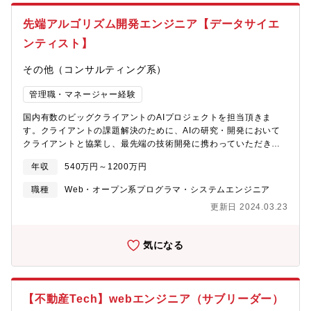
関与します。顧客の課題を可視化・明確化し、要件化するところ
ニング基盤／AI・最新技術教育強化／マネジメント層向け教育?技
から着手し、必要に応じてPoC（概念実証）を実施して効果を検
術領域ベースの育成、実務ベースの育成(部門施策)■資格取得・技
先端アルゴリズム開発エンジニア【データサイエ
証しながら進めます。また、多様な業界の顧客や社内の専門家と
術向上できる環境?情報処理技術者試験の受験支援(全社施策)?
協働する機会が豊富で、専門性の幅を広げられる環境が整ってい
PMP取得支援(全社施策)?各種ベンダ資格の取得支援、業務調整等
ンティスト】
ます。【働き方の多様性】多様な働き方に対応しており、リモー
の学習時間確保支援(部門施策)?勉強会(全社、部門)
トワークが可能です。プロジェクトや個人の状況に応じて、生産
その他（コンサルティング系）
性と成果を重視した柔軟な働き方を推奨しています。【案件のバ
リエーションが豊富】Global Bridge部ではWebシステム開発、モ
管理職・マネージャー経験
バイルアプリ開発、ローコード/ノーコード開発、AWS上でのAI活
国内有数のビッグクライアントのAIプロジェクトを担当頂きま
用案件、技術検証（PoC）案件など様々な種類の案件がありま
す。クライアントの課題解決のために、AIの研究・開発において
す。また、案件規模も1人でこなす小規模案件から10名以上の体制
クライアントと協業し、最先端の技術開発に携わっていただきま
を引いて行う大規模案件まで幅広く行っているので、技術・工程
す。具体的には下記業務をご担当いただきます。【具体的には】■
共に幅広く経験できる機会があります【裁量の大きさ】当組織で
年収
540万円～1200万円
オーダーメイドでの先端アルゴリズム開発（機械学習、テキスト
は一人ひとりの自主性を重んじ、「経験がないのでできない」で
マイニング等）／システム開発■全社的なAI活用や先端アルゴリズ
はなく、「経験がないからこそ挑戦しよう」という風土がありま
職種
Web・オープン系プログラマ・システムエンジニア
ム開発に係るコンサルティング及びプロジェクトマネジメント
す。PLのご経験であればPMの役割を与える等、一段上のミッショ
更新日 2024.03.23
■SaaS型の自社AIプロダクト（特許取得済）の開発■最先端のAI技
ンを担っていただくことで、個々の成長に繋げていきます。誰か
術の研究開発【本ポジションの魅力】※国内有数のビッグクライ
に指示を受けるのではなく、メンバー一人ひとりが自身で考え行
アントに対するオーダーメイドでのアルゴリズム開発・システム
動するからこそ、裁量の大きさを実感いただけます。経験がない
気になる
開発や、SaaS型自社プロダクトの開発に携わります。自社プロダ
ことから不安に感じることもあると思いますが、失敗を恐れず、
クトに係る技術は特許取得済であり、今後様々な業界に展開して
ぜひ挑戦してください。
いく予定です。エンジニアとしても高度なデータ分析技術を習得
したい方は、ご希望に応じてデータ分析特化型のコンサルティン
【不動産Tech】webエンジニア（サブリーダー）
グにも携わり、アナリスト領域のスキルを身につけることが可能