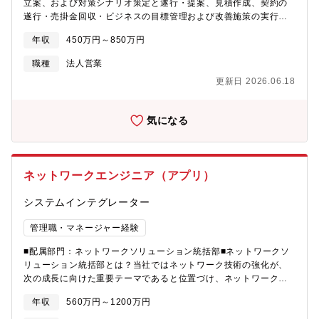
立案、および対策シナリオ策定と遂行・提案、見積作成、契約の
遂行・売掛金回収・ビジネスの目標管理および改善施策の実行
【業務内容】・東京を営業活動の拠点としてKDDIグループ会社
年収
450万円～850万円
（通信業、金融業、情報通信通業、など様々な業種のお客様)を担
当する営業部門です。AI活用によるサイバーセキュリティリスク
職種
法人営業
に対する対策、DX推進を加速させるために必要なセキュリティ対
更新日 2026.06.18
策提案活動を行っております。・顧客の深耕、新規案件の獲得、
グループ企業様の開拓・顧客の課題解決、提案活動、技術チーム
との連携・セキュリティ知識の習得、自社サービス提案活動・営
気になる
業計画（アカウントプラン）の立案【求人の魅力ポイント】テレ
アポなし：顧客はすべてグループ会社ですので新規訪問先開拓の
電話や飛び込み営業は一切ありません。グループ会社共通のセキ
ュリティ施策、グループ会社独自のセキュリティ対策の提案と導
ネットワークエンジニア（アプリ）
入をサポートします。営業スタイル：テクニカルな説明は社内プ
リセールスが商談に同席説明してくれますので、営業はお客様の
システムインテグレーター
悩みを聞き出し、お客様と向き合い信頼関係を構築し中長期的ビ
ジネススキームの構築を目指します。得られる経験：大手通信会
管理職・マネージャー経験
社に対する提案活動を通じて大規模で最新のITツール導入に関わ
ることができます。【入社後のサポート体制】研修：プロダクト
■配属部門：ネットワークソリューション統括部■ネットワークソ
及びサービス研修は随時開催OJT：メンターによる3か月間の
リューション統括部とは？当社ではネットワーク技術の強化が、
OJT。その後、副担当として案件を対応し、入社6か月後を目標に
次の成長に向けた重要テーマであると位置づけ、ネットワークに
主担当としてお客様を担当。
関する事業を推進する統括部■事業概要?ネットワーク×ソフトウェ
年収
560万円～1200万円
ア 通信キャリア向けコアNWの運用・監視システム開発、NOC