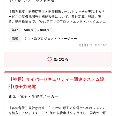
その他インターネット関連
す。それらの要望を一つ一つ解決し、長期で安定したシステム運
ズ＞要件定義～設計・開発～リリースまで一気通貫で担当、リリ
用を推進できる人材を募集しています。【開発環境】・
ース後の効果検証・改善まで行います。＜業務の進め方（イメー
Mac/Windows（テキストエディタ、IDEは自由）・言語：
【職務概要】医療従事者と医療機関のベストマッチを実現するサ
ジ）＞社員から寄せられる改善要望を整理したうえで、事業責任
Ruby,Kotlin,Java,PHP,Go,Python・ライブラリ:Vue.js,jQuery・
ービスの新機能開発や機能改修について、要件定義、設計、実
者と直接、課題の整理と実装する新機能を決定します。費用対効
フレームワーク: Ruby on Rails,Spring Framework・ミドルウェ
装、効果検証まで、 Webアプリのフロントエンド・バックエンド
果の高い機能の開発から優先的に着手し、リリース後は意図した
ア: PostgreSQL,Redis,Elasticsearch,Docker・クラウド：
の開発業務を担当するポジションです。■開発サービスの例医師の
効果が出ているかを確認したうえで、必要な改善を進めていきま
年収
500万円～800万円
AWS,Azure・CI/CD：GitLab CI/CD・バージョン管理：
ための総合転職支援サイト医師確保に向けた、新たな採用プラッ
す。同社ではQAチームが品質保証を行いますが、エンジニアもユ
GitLab・プロジェクト管理：JIRA・ドキュメンテーション：
トフォーム薬剤師のための総合転職支援サイト薬学生のための就
ニットテストを書いて、品質の向上に努めています。【キャリア
職種
ネット系プロジェクトマネージャー
Confluence・コミュニケーション：Slack,Zoom,Google
職支援サイト最短30分で決まるスポット産業医面談サービス麻酔
パスについて】ご志向や能力・経験に応じて、以下3つのキャリア
更新日 2026.06.06
Workspace・その他：AWS各種サービス
科医専門 お仕事探し情報サイト【具体的な業務内容】エンジニ
パスを用意しています。■プロジェクトマネージャー■プロダクト
(EC2,RDS,Lamda,ECS,S3,Athena等)
アリンググループでは以下の業務に取り組んでいます。■医師、薬
マネージャー■テックリード【本ポジションの魅力】■ユーザーが
剤師向け転職サイト、口コミサイト等のWebアプリケーション開
自社内の為、距離が近く普段のミーティングやチャット等で日常
気になる
発■医療機関向け採用支援サービスの開発■産業医紹介サービス
的にコミュニケーションを取る事が出来ます。また、リリース後
（健康経営事業）の開発■モバイルアプリ（各キャリアサイト）の
のシステムに対して直接フィードバックが得られる為、その内容
開発■各サービスの新機能提案＜入社後、あなたにお任せしたい業
を改善に活かしユーザーに利用してもらえるシステム構築のノウ
務例＞■担当サービスの新機能企画、仕様策定■Ruby on Railsま
ハウを蓄積することができます。■事業開発担当者と二人三脚で事
【神戸】サイバーセキュリティー関連システム設
たはKotlin+Spring Boot、PostgreSQL、Redis、Elasticsearch
業構築を進めながら、新規事業開発や事業成長のノウハウを学ぶ
を用いたバックエンド開発■AWS、Dockerを用いたインフラ構築
計/原子力発電
ことが出来ます。■エンジニアとしての業務だけでなく、新規事業
■Vue.jsを用いたフロントエンド開発ITを活用した事業課題の解決
開発や事業成長のノウハウを学ぶことが出来ます。ご志向に合わ
スピード向上を図るため、ビジネスサイドのメンバーと共に企画
電気・電子・半導体メーカー
せて0～1フェーズ、1～10フェーズ様々な案件に企画段階から取
と仕様をまとめ、開発からリリース後の機能改善までを一気通貫
り組んでいただける環境です。■新技術導入に積極的な風土の中で
で行っていただきます。システム開発ではWebアプリケーション
技術力を高めることが出来ます。これまでの例ではAI(機械学習)を
【募集背景】同社は従来、主にPWR原子力発電所へ各種システム
のサーバーサイド開発が中心ですが、フロントエンドの開発にも
用いた求人自動レコメンド機能、求職者の意向度自動判定機能を
を納入していまます。2050年の脱炭素社会を目指し、国内外で原
携わり、UXの改善を含めたサービス成長をリードしていただくポ