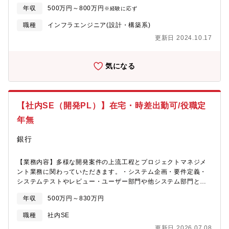
ィに対しての要件及びオペレーションの見直し・構築、教育に関
年収
500万円～800万円
※経験に応ず
しての対応が急務になっています。また、全社的にセキュリティ
体制を強化しており、情報処理安全確保支援士の育成など、対応
職種
インフラエンジニア(設計・構築系)
出来る組織強化を行っています。将来的にはSecOpsなどの自動化
更新日 2024.10.17
等に携われる可能性があります。【職務詳細】同社全体のセキュ
リティ関連業務をお任せいたします。■ITセキュリティの企画/導入
（自社サーバー/クラウドサービス/ネットワーク環境に対して)■導
気になる
入後の保守/運用設計/外部ベンダーとの、折衝、管理 ・諸プロジ
ェクトへの参加 等【配属先】グループIT本部：約80名在籍 ※管
理職をはじめ中途入社者が多い環境です 【企業の魅力】 ■外食業
界国内NO1の同社。コロナ禍でも海外事業のテイクアウトが好調
【社内SE（開発PL）】在宅・時差出勤可/役職定
です。IT投資についても積極的で、投資費用の約3割がIT投資が占
めています。業務内製化を推進しております。 ■全社で働き方改
年無
革も行っており、現在は毎月20時間程度の残業時間で完全週休二
日制と働きやすい環境です。■自社インフラ基盤×100種類を超え
銀行
る自社サービス ■最先端技術を検討可能/クラウド・AI・IoT・モ
バイルといった最先端のIT技術を自社で展開しており、新技術や
【業務内容】多様な開発案件の上流工程とプロジェクトマネジメ
トレンドの技術を身につけたい方にはおすすめの環境です。■各ク
ント業務に関わっていただきます。・システム企画・要件定義・
ラウドベンダーとも定期的なミーティングを行っており、最新の
システムテストやレビュー・ユーザー部門や他システム部門との
情報を入手できる環境です
折衝・調整、ベンダー統括など※基本設計～結合テストは協力会
年収
500万円～830万円
社に外注しているため、担当工程はの上流工程が中心です。■入社
後お任せする業務：まずは先輩社員と一緒にプロジェクトに参画
職種
社内SE
いただき、業務知識などを身につけていただきます。＜プロジェ
更新日 2026.07.08