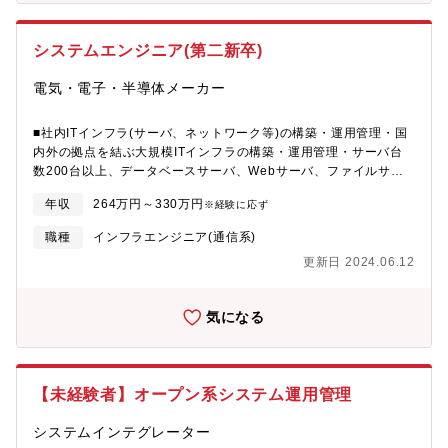
積み上げて頂きます。数年後に製品知識やスキルが身に付いた後
的にどのような機能を開発するかを設計し、管理する業務です。
Apacheなど)、ファイルサーバ、ActiveDirectory(LDAP)サー
には、原子力発電プラントの既設更新工事や新設工事の計画・設
実際のプログラミングは開発部もしくは協力会社で実施します
バ、DNSサーバなど □高負荷・大規模システムの構築・運用管理
計において、専門技術の更なる向上を図って頂きます。【働き
システムエンジニア(第二新卒)
が、彼らを取り纏め、顧客課題を解決するサービスを作り上げる
経験 □クラウドサービス、データセンタ活用の実務経験■システム
方】・残業時間 ：月平均30時間/繁忙期は変動可能性有・出張：
業務です。※開発規模は数千万～数億程度になります。■開発した
開発技術者 □プログラミング実務経験C# , Java , C++ , ASP.NET
有 (月1～2回程度 短期出張(日帰り若しくは1泊程度）・転勤可
電気・電子・半導体メーカー
サービスを活用した顧客提案、そして受注してから納品までのシ
, PHP , Perl , Python等の言語、VisualStudio等の開発環境、
能性：無・リモートワーク：有 (自由に取得可能。自主性に委ね
ステムエンジニアリング業務└完成したサービスで営業と共に顧客
TFS , Git等のソース管理 □要件定義、設計に関する実務経験 □プ
る）・中途社員の割合：約10%
訪問し、商談化活動から受注に至るまでの一連の業務。また受注
ロジェクト管理(外注管理含む)の実務経験 □IoT、ビックデータ解
■社内ITインフラ(サーバ、ネットワーク等)の構築・運用管理・国
後のプロジェクト計画、設計から試験、納品までのQCDを意識し
析、AI、BI、モバイル端末等の活用経験
内外の拠点を結ぶ大規模ITインフラの構築・運用管理・サーバ台
ながらプロジェクトを管理する業務。顧客との折衝をはじめとし
数200台以上、データベースサーバ、Webサーバ、ファイルサー
サービスを活用した製作作業は協力会社にもお願いするため、協
バ、ActiveDirectory認証基盤等を含む・クラウドサービス、デー
年収
264万円～330万円
力会社と協調しながらプロジェクトをマネージメントする能力が
※経験に応ず
タセンタ等の活用を含む■社内システムの設計、開発・プログラミ
必要になります。※受注金額は1件あたり、数千万円～数億円規模
ング・SCM , ERP , MES , BI等に関わるシステムの構築・運用・
職種
インフラエンジニア(通信系)
です。サービスとカスタマイズを組合わせていきます。■ビジネス
要件定義から設計、コーディング、テスト、運用まで・自社内で
を推進する組織内取り纏め業務└我々が保有する検査装置や検修管
更新日 2024.06.12
開発・運用が多い・国内向けに加え、海外拠点を含むグローバル
理ソシューションを武器にビジネスを強力に前に推進し、課員の
システムの開発、IoT、ビッグデータ解析、AI、モバイル端末の活
役割分担を明確化。組織内を取り纏めながら事業の方向性を示
用等を含む【歓迎要件】■ITインフラ技術者 □下記に関するシステ
気になる
し、それに向けて課員を牽引するリーダーシップ的な役割を担っ
ムの構築・運用管理経験データベースサーバ(SQL Server,Oracle
ていただきます。【使用言語、環境、ツール、資格等】C、C++、
など)、Webサーバ(IIS、Apacheなど)、ファイルサーバ、
Java、Azure等クラウド関連ソフト 他【ポジションの魅力】◎
ActiveDirectory(LDAP)サーバ、DNSサーバなど □高負荷・大規
これまで誰もやったことがない新しい領域に踏み込み、誰も経験
模システムの構築・運用管理経験 □クラウドサービス、データセ
【未経験者】オープン系システム運用管理
したことがない新たなサービスを提供することで、顧客課題の解
ンタ活用の実務経験■システム開発技術者 □プログラミング実務経
決に貢献できること。◎周囲と協調して顧客の悩みを解決できた
験C# , Java , C++ , ASP.NET , PHP , Perl , Python等の言語、
システムインテグレーター
時に味わえる大きな達成感。◎車両外観検査を可能とする複数装
VisualStudio等の開発環境、TFS , Git等のソース管理 □要件定