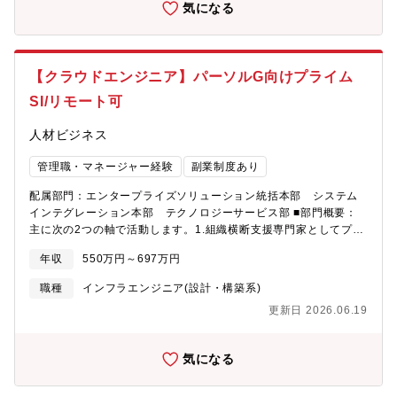
案して判断する)?稀に地方出張あり(年に数日程度)?休日、夜間の
気になる
システム NW機器の設定を自動化するアプリ開発し構成変更作業
対応がする場合あり(業務イベント時、数カ月に一度程度)■教育制
の効率化や人的ミスを削減する 使用技術：Python、Cisco等?通
度?Smart Career Education Programs(全社施策) 基礎能力・
信キャリア向け障害影響調査・通知システム 障害発生時の影響
専門技術・共通テーマでカテゴリ化された教育プログラム／eラー
範囲分析と通知を自動化し、影響分析＋顧客通知の自動化、障害
ニング基盤／AI・最新技術教育強化／マネジメント層向け教育?技
【クラウドエンジニア】パーソルG向けプライム
対応の迅速化・高度化を推進する 使用技術：Python■得られる
術領域ベースの育成、実務ベースの育成(部門施策)■資格取得・技
経験?通信キャリア向けのシステム開発で得られる経験 インフラ
SI/リモート可
術向上できる環境?情報処理技術者試験の受験支援(全社施策)?
とアプリを横断した「NW×ソフトウェア領域の専門性」を習得
PMP取得支援(全社施策)?各種ベンダ資格の取得支援、業務調整等
単なる開発ではなく、運用改善・自動化といった高度な課題解決
人材ビジネス
の学習時間確保支援(部門施策)?勉強会(全社、部門)
経験 大規模・ミッションクリティカルな環境でのシステム開発
経験?マネジメント 3～10名程度のチームマネジメント 外部パ
管理職・マネージャー経験
副業制度あり
ートナー含む体制統括 若手～中堅育成、ナレッジ展開■当ポジシ
配属部門：エンタープライズソリューション統括本部 システム
ョンの魅力／キャリアパス例?複合的なスキル習得 ネットワーク
インテグレーション本部 テクノロジーサービス部 ■部門概要：
とアプリケーションを横断した高度な技術領域（NW×開発）を同
主に次の2つの軸で活動します。1.組織横断支援専門家としてプロ
時に習得?上流工程へのステップアップ 要件定義・提案フェーズ
ジェクトに直接参画し、また専門的知見に基づく施策の企画・実
から参画可能 顧客課題に入り込むコンサル型案件あり?プレイン
年収
550万円～697万円
行を通じて、部門横断の支援を行います。2.顧客向けの高難度プ
グマネージャとして活躍 実務×マネジメント両立が基本スタイ
ロジェクト遂行顧客と直接向き合い、技術的に難易度の高いプロ
ル 技術を捨てずにPMキャリア構築■就業環境（リモート等働き
職種
インフラエンジニア(設計・構築系)
ジェクトの遂行を担います。【職務内容】■担当業務複数プロジェ
方）?当社オフィス(九段下、新宿)?顧客オフィス常駐(都内、埼
更新日 2026.06.19
クトのバックエンド～インフラまでの構築を担当。※プロジェク
玉)?リモートやフレックスの制度あり(案件や状況、顧客都合等勘
トによって対応領域は変わります。主にクラウド環境での設計~構
案して判断する)?稀に地方出張あり(年に数日程度)?休日、夜間の
築~運用設計を実施。構成やセキュリティ対策等インフラ領域につ
対応がする場合あり(業務イベント時、数カ月に一度程度)■教育制
気になる
いては顧客への説明を実施。■ポジションの魅力【プライム案件】
度?Smart Career Education Programs(全社施策) 基礎能力・
顧客ターゲットはプライムが基本で、最上流からプロジェクトに
専門技術・共通テーマでカテゴリ化された教育プログラム／eラー