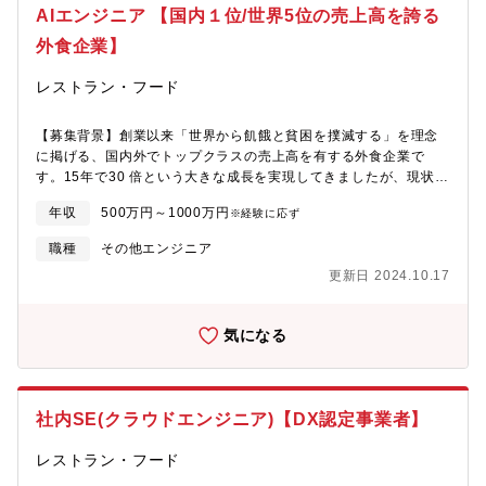
習基盤の設計～運用・各種DXプロジェクトのシステム化のための
AIエンジニア 【国内１位/世界5位の売上高を誇る
設計～運用・新技術の検証、POCの実施、採用可否の判定上記の
業務を、ベンダーとの協業体制または内製化メンバーで担ってい
外食企業】
ただきます。
レストラン・フード
【募集背景】創業以来「世界から飢餓と貧困を撲滅する」を理念
に掲げる、国内外でトップクラスの売上高を有する外食企業で
す。15年で30 倍という大きな成長を実現してきましたが、現状に
満足せず、世界の食をリードする存在「フード業世界一」を目指
年収
500万円～1000万円
※経験に応ず
して成長を続けてまいります。現在、AI・IoT・セルフオーダー／
セルフキャッシング等の技術革新やITによるデータ活用により、
職種
その他エンジニア
定型業務に加えて非定型労働においても省人化が進展しておりま
更新日 2024.10.17
す。店舗、工場、物流、本部などの各工程において、積極的にDX
へ取り組むことで業務の効率化・自動化を推進するべく、IT投資
を積極的に行っております。【職務内容】自動化技術を駆使した
気になる
スマート店舗開発を担うエンジニアとしてご活躍いただきます。■
研究開発テーマ事例画像認識を用いた店舗/工場での品質管理、需
要予測・自動発注、RFID自動在庫管理、作業スケジューラー、注
文時のレコメンデーション等
社内SE(クラウドエンジニア)【DX認定事業者】
レストラン・フード