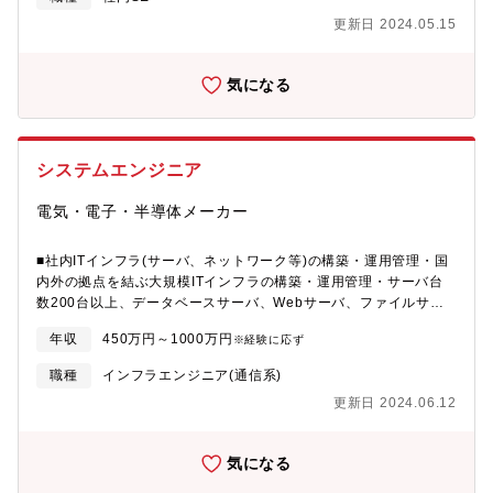
平均20時間程度）■書籍購入補助やAWS利用料補助,4Kディスプレ
方をお探ししております。【具体的には】鉄道分野の車両を中心
温暖化対策の切り札」です。また、燃料であるウランは長期間使
更新日 2024.05.15
イ貸与（希望者のみ）等、スキルアップ支援や働きやすい環境の
とした新たな検査・修繕管理の実現に向け、以下の職務を担って
用であり、リサイクルが可能なため、十分なエネルギー資源を持
整備にも力を入れています。
いただきます。これまで人の力に頼っていた車両点検・修繕管理
たない我が国において原子力発電所の重要性は今後一層高まる状
を、システムやセンサ等の組み合わせでIoT化/省人化し、安心安全
況にあります。【配属先】原子力部 原子力電算システム設計課
気になる
な交通環境を整備する業務です。■新たなサービスの企画・提案※
＜原子力部ミッション＞・国内外の原子力発電プラントへの安
提案業務については、計画課への配属もあり■実現するサービスの
全・安定運転への長期的貢献・事業環境の変動に適応した新技術
具体的な設計・開発業務■開発したサービスを活用した顧客提案、
の獲得・先導による持続的成長・保全ビジネスや海外展開・事業
そして受注してから納品までのシステムエンジニア業務■ビジネス
拡張による規模の維持＆拡大＜原子力電算システム設計課ミッシ
システムエンジニア
を推進する組織内取り纏め業務入社後は上記の職務のいずれかも
ョン＞・計算機設備の計画/開発/設計/製作。技術取り纏め。・サ
しくは複数に携わっていただきます。いずれの職務も新事業開拓
イバーセキュリティの原子力全体纏め。DXアイテムの開発＆顧客
電気・電子・半導体メーカー
には重要なものであり優劣があるものではありませんが、いずれ
提案【ポジションの魅力】◎原子力設備のセキュリティ開発を通
の職務でも円滑なコミュニケーション能力と最後までやり遂げる
じて、生活に欠かせない安定した電力供給に貢献することができ
強い気持ちが必要です。身に付く技術は強力なエンジニアリング
■社内ITインフラ(サーバ、ネットワーク等)の構築・運用管理・国
ます。◎今後原子力事業で培ったセキュリティ技術の応用を見込
力です。■新たなサービスの企画・提案：└自ら率先して鉄道市場
内外の拠点を結ぶ大規模ITインフラの構築・運用管理・サーバ台
んでいることから、様々な事業と関わりながらエンジニアとして
や顧客業務を分析し、我々の強みが発揮できるサービスを事業部
数200台以上、データベースサーバ、Webサーバ、ファイルサー
成長していくことができます。◎顧客折衝を重ねてニーズを汲み
や開発部門、研究所を巻き込んで企画。企画したサービスは、鉄
バ、ActiveDirectory認証基盤等を含む・クラウドサービス、デー
取った上で、システム設計(主に上流工程)をご担当いただく予定で
年収
450万円～1000万円
※経験に応ず
道事業者に提案しながら、顧客の要求事項を分析し、仕様、コス
タセンタ等の活用を含む■社内システムの設計、開発・プログラミ
す。◎セキュリティ関連について未経験の方は、当ポジションに
ト、工程に落とし込み調整していきます。顧客の反応を自分なり
ング・SCM , ERP , MES , BI等に関わるシステムの構築・運用・
て知見を深めることが出来ます。◎リーダーシップや交渉力を活
職種
インフラエンジニア(通信系)
に汲み取り、最適なサービスに柔軟に作り上げて、営業、製作
要件定義から設計、コーディング、テスト、運用まで・自社内で
かしつつ、事業会社をリードする立場として顧客に柔軟な提案が
更新日 2024.06.12
所、研究所、関係会社と調整していく能力が必要です。※顧客の
開発・運用が多い・国内向けに加え、海外拠点を含むグローバル
できます。◎セキュリティ分野は新たな事業形態につき、専門的
潜在ニーズをとらえ、どういったことが困りごとになっている
システムの開発、IoT、ビッグデータ解析、AI、モバイル端末の活
な知見を持っている方であれば若い年代から活躍いただくことが
か、どんなサービスが顧客にとって価値があるのか、企画と検証
用等を含む【必須要件】以下の様な実務経験が1年以上ある方■IT
可能です。【キャリアパス】入社後は、開発業務や設計業務の
気になる
をしながら新たなサービスを形にしていきます。■実現するサービ
インフラ技術者 □下記に関するシステムの構築・運用管理経験デ
OJTにて製品知識や設計技術の習得を図り、業務経験やスキルを
スの具体的な設計・開発業務：└企画したサービスについて、具体
ータベースサーバ(SQL Server,Oracleなど)、Webサーバ(IIS、