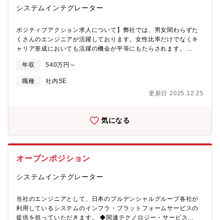
の開始と終了などのイベント時には出社するといったように柔軟
クトの急激な成長期において、中心メンバーとして開発に必要な
システムインテグレーター
に開発を進めています。【働き方について】家庭を持っている社
技術の選定や骨格設計を考え、実装できる経験・自らの技術力で
員も多く、平均残業時間も20時間と、オンとオフがハッキリして
企業の情報資産を守るという社会的意義が感じられる・クラウド
います。テレワークとオフィスワークを自由に組み合わせるワー
ポジティブアクション求人について】弊社では、男女関わらずた
技術、コンテナ技術、AI 技術にバックグラウンドを持った多様な
クスタイルを取り入れ、2021年からコアタイムなしのスーパーフ
くさんのエンジニアが活躍しております。女性比率だけでなくキ
メンバーと働ける【組織構成（WAF自動運用サービス部） 】・15
レックスタイム制もスタートしました。「自分で働きたい場所、
ャリア形成においても活躍の機会が平等にもたらされます。
名（部長兼リーダー1名、開発チーム8名、サポートチーム5名、イ
時間を選ぶことができる」「通勤時間を気にすることなく自身で
我々、プルデンシャルグループはGlobal全体でダイバーシティ＆
ンフラチーム1名） 【開発体制・環境】・マシン：MacBook Pro
年収
540万円～
働くペースをコントロールでき、仕事のパフォーマンスをあげら
インクルージョンを推進しており、より活動を積極的に行うべく
13インチモデル・言語：TypeScript / Python・フレームワーク：
れる」「チームで集まり議論をしたいときにはオフィスに出社し
ポジティブアクション求人を公開します。平等に機会を提供する
職種
社内SE
Next.js, Nest.js・タスク管理ツール：GitHub, ZenHub 等・コミ
て会議ができる」こういった点を魅力に感じるという声もあり、
方針のため、性別によって求人要件を変えることはしませんが、
ュニケーションツール：Slack 等・その他：G suite 等
更新日 2025.12.25
メンバーそれぞれに働く環境や、時間の使い方を工夫していま
自分のキャリア(経歴)がどのポジションで活かせそうかという可能
す。【開発メンバーについて】一緒に開発を進めるメンバーは、
性を探る機会としてご活用頂ければと思います。【配属予定のポ
多様な企業で豊富な経験を積んできたメンバーです。サイバーセ
ジション】現在、弊社が職掌範囲としているポジションを下記に
気になる
キュリティという社会のインフラとなる領域において、プロダク
列記致します。その中からマッチするものをご提案いたします。
ト開発者の立場で学んでいただける環境があります。革新的なプ
＜ポジション例＞・プロジェクトマネージャー ・ネットワークエ
ロダクトを生み出すため、同社のメンバーは、多様な国籍・出身
ンジニア・テレフォニーエンジニア ・セキュリティエンジニア・
業界・専門性をもつメンバーで構成されており、互いに意見を出
サーバーエンジニア ・ストレージエンジニア・データベースエン
オープンポジション
し合いながら、プロダクトを進化させるためのアイデアを練り、
ジニア ・メインフレームエンジニア・アプリケーションエンジニ
開発・運用に生かしています。【魅力ポイント】・インフラチー
ア ・AI/自動化エンジニア※ 女性在籍比率が高いアーキテクトと
システムインテグレーター
ムと連携してインフラの設計・構築に関われる・フルスタックエ
クラウドエンジニアはポジティブアクション求人で募集をするこ
ンジニアを目指せる環境・Web エンジニアでありながらセキュリ
とが法令上出来ません。興味がある方は、個別の求人からエント
ティについて学べる機会も多い・1 => 10フェーズのプロダクトの
リーをお願いします※ マッチするポジションをご提案できない
当社のエンジニアとして、日本のプルデンシャルグループ各社が
急激な成長期において、中心メンバーとして開発に必要な技術の
場合もございます。ご了承ください。
利用しているシステムのインフラ・プラットフォームサービスの
選定や骨格設計を考え、実装できる経験・自らの技術力で企業の
提供を担っていただきます。 ◆関連テクノロジー・サービス