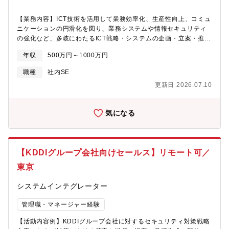
【業務内容】ICT技術を活用して業務効率化、生産性向上、コミュ
ニケーションの円滑化を図り、業務システムや情報セキュリティ
の強化など、多岐にわたるICT戦略・システムの企画・立案・推進
業務をお任せします。※ご入社後、担当いただく業務はご経験や
年収
500万円～1000万円
ご志向に応じて調整いたします。※詳細設計以降の開発はシステ
ム子会社が対応しますので、主に上流工程を担っていただきま
職種
社内SE
す。＜業務詳細＞・基幹システム刷新・電子契約、RPA、AI-OCR
更新日 2026.07.10
等の活用推進・Office365、kintone、Box、AWS等のクラウドサ
ービス利用拡大・生成AIやクラウドコンピューティング等の最新
技術動向情報収集、導入検討、適用・グループ会社のシステム管
気になる
理や運用に関する支援・情報セキュリティ強化・社員のICTリテラ
シー向上【アピールポイント】・多様な業務に従事することでICT
分野における幅広いスキルを習得できます。・安定した経営基盤
を持つ日本製鉄グループの中核商社でのキャリアパスが築けま
【KDDIグループ会社向けセールス】リモート可／
す。・福利厚生が充実しており、働きやすい環境が整っていま
す。・最新の技術に触れ、革新をリードするポジションで自己成
東京
長が期待できます。
システムインテグレーター
管理職・マネージャー経験
【活動内容例】KDDIグループ会社に対するセキュリティ対策戦略