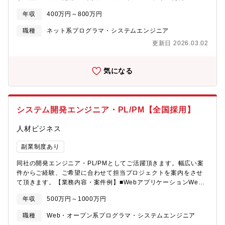
ジ製品に携われます。安定した事業基盤：住友電工グループとし
◎Androidアプリ、スマートフォン分野での各種開発◎ECサイ
ての信頼性と安定性のもと、新しい挑戦ができます。■代表的な製
年収
400万円～800万円
ト、ポータルサイトの開発〈業務系システム〉◎顧客管理システ
品ラインナップQuickSolution：企業内の情報資産を横断的に全文
ム開発◎医療・福祉系システム開発◎顧客向けシステム開発・運
職種
ネット系プログラマ・システムエンジニア
検索できるエンタープライズサーチ。ChatGPT連携オプションも
用・保守＜組込制御ソフトウェア開発＞◎車載系制御システム開
展開中。楽々Framework：純国産のローコード開発基盤。誰でも
更新日 2026.03.02
発◎IoT画像処理制御開発
簡単・高速にWebシステム構築が可能。MCore：高い信頼性と拡
張性を持つIT資産管理／セキュリティ管理統合システム。その
他、電子承認システムや文書管理システムなど、幅広い自社開発
気になる
ソフトウェアを提供。
システム開発エンジニア・PL/PM【全国採用】
人材ビジネス
副業制度あり
同社の開発エンジニア・PL/PMとしてご活躍頂きます。幅広い案
件からご経験、ご希望に合わせて担当プロジェクトを案内をさせ
て頂きます。【業務内容・案件例】■WebアプリケーションWeb
サービス運用企業向け開発、ECサイトのサーバサイド構築、クラ
年収
500万円～1000万円
イアントアプリケーションの開発、コーポレートサイト構築等ス
マホアプリ開発（iOS・Android）■ビジネスアプリケーション企
職種
Web・オープン系プログラマ・システムエンジニア
業情報可視化対応のERP、製造業・小売業の業務効率をサポート