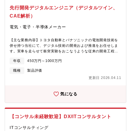
境で働くことが出来ます。★働く環境：・武蔵小杉のオフィスは
機会が多く、システム開発を通じた資産管理業務への貢献や、大
先行開発デジタルエンジニア（デジタルツイン、
フリーアドレスでコミュニケーションも取りやすい設計にしてお
規模システムに携わるやりがいを実感できます。■配属組織：IT基
り、内装も新しくIT職の方々の働きやすさを追求しております。
盤技術部は当社のインフラ基盤を担う組織です。基盤技術ごとに5
CAE解析）
★やりがい：・大規模システム更改などに携わるチャンス・ユー
課から構成され、それぞれネットワーク、ホスト系、オープンシ
ザーサイドに近く超上流工程に関われますので、自ら関わった開
ステム、フレームワーク、OA環境で編成されています。金融業の
電気・電子・半導体メーカー
発案件の反応を近くで見ることが出来ます。★キャリアステップ
根幹に携わる組織で、社内のユーザー部門やアプリケーション開
ご入社後は、システムの戦略の企画・開発・基盤・運用等、ご本
発部隊、協力会社等を巻き込みながらプロジェクトに携わってい
【主な業務内容】トヨタ自動車とパナソニックの電池開発技術を
人様の強み・希望をふまえた上でのキャリア形成が可能
ただきます。■働き方：残業時間は月平均20～30時間で、40時間
併せ持つ当社にて、デジタル技術の開発および推進をお任せしま
を超えるとアラートが上がる仕組みです。時差出勤、週2回前後の
す。実車を走らせて衝突実験をおこなうような従来の開発工程か
在宅勤務も相談可能で、ワークライフバランスを重視できる環境
ら脱却し、モノ（実車）を作らずシミュレーションで製品・工
です。■システム環境：IBMホスト（Z/OS）、オープンシステム
年収
450万円～1000万円
法・設備の完成度を高める仕組みをつくります。デジタル技術の
（VMWare，Unix（AIX）, Windows, Linux等）、クラウド
活用によって「開発から量産までのリードタイム短縮」や「量産
（Azure, AWS等）【魅力】★ビジネスならではのIT部門の重要
職種
製品評価
トラブルの早期解決・未然防止」に貢献します。このようなデジ
性：同社業務はシステムの品質が顧客の課題解決に大きく直結す
更新日 2026.04.11
タルツインの実現によって、従来の「実機で確認」から「予測で
るため、事業会社のIT担当としてプレゼンスが非常に高い環境で
早期決断」ができる環境を構築いただきます。■データを駆使した
働くことが出来ます。★やりがい：・大規模システム更改などに
業務、働き方の変革、DXの推進■データ駆動型のリチウムイオン
携わるチャンス・ユーザーサイドに近く超上流工程に関われます
気になる
電池開発、要素技術開発、工程改善■データの蓄積・可視化・分析
ので、自ら関わった開発案件の反応を近くで見ることが出来ま
を各工程（開発、設計、評価、プロセス開発）に活用■シミュレー
す。★キャリアステップご入社後は、システムの戦略の企画・開
ション技術開発，CAE技術開発，モデルベース開発（MBD）、
発・基盤・運用等、ご本人様の強み・希望をふまえた上でのキャ
XR技術活用■上記技術活用によるリチウムイオン電池設計開発、
リア形成が可能
【コンサル未経験歓迎】DX/ITコンサルタント
要素技術開発、生産準備への適用※参考：デジタルツインの実現
で業務プロセス変革にチャレンジデジタルエンジニアリング部 社
ITコンサルティング
員インタビュー