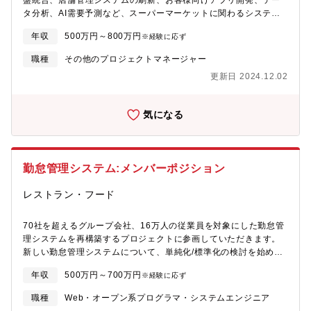
盤統合、店舗管理システムの刷新、お客様向けアプリ開発、デー
https://www.p2enesol.com/recruit/message/※社員インタビュー
●【コンサル未経験でもご活躍いただけます】『システム開発経
タ分析、AI需要予測など、スーパーマーケットに関わるシステム
https://www.p2enesol.com/recruit/interview/※キャリアパス/研
験』を活かしコンサルタントにキャリアチェンジ● 社長直下部署
企画・開発プロジェクトを担当。《具体的には》■ホールディング
修制度 https://www.p2enesol.com/recruit/growth/【勤務地】■愛
の為裁量大で『AI・ビックデータ』など最先端技術に携わること
年収
500万円～800万円
※経験に応ず
ス傘下各社の営業部/商品部との業務課題抽出■システム要件定義
知県豊田市トヨタ町1番地※フレックス勤務／テレワーク勤務可能
が可能です● 株式上場に向けて急成長するIT事業を行うグループに
※開発業務はメンバーまたは外部ベンダーが担当■お客様への食の
（拠点や職種によって異なる場合あり）※転居や住宅（社宅制度
属しており、「安定」×「挑戦」の環境下で働けます
職種
その他のプロジェクトマネージャー
提案を行うためのモバイルアプリの企画■Cloud上での販売データ
など）に関する手当が充実※兵庫県神戸市での勤務も可能です
更新日 2024.12.02
分析システムの企画と開発■基幹システムCoreCenterRetailでの
機能開発【魅力】外食店舗を中心として、原材料の研究・開発、
調達、販売まで食に関する全工程を提供するインフラを開発する
気になる
仕事です。小売り事業でもお客様へより良い商品、価値をお届け
するように進化を続けています。お客様に直接価値をお届けする
システムを開発するため、ご自身の仕事の結果を直ぐに体感する
ことができ、創意工夫の結果を感じられる職場です。新しい技術
勤怠管理システム:メンバーポジション
や体験を楽しめる方に、ぜひご応募いただきたいと思います。
【配属先】グループIT本部 IT総括部
レストラン・フード
70社を超えるグループ会社、16万人の従業員を対象にした勤怠管
理システムを再構築するプロジェクトに参画していただきます。
新しい勤怠管理システムについて、単純化/標準化の検討を始める
とともに現状稼働している勤怠管理システムの保守開発も必要に
年収
500万円～700万円
※経験に応ず
なっています。たちまちは、現行の勤怠管理システムの開発・運
用に従事していただき、徐々に新しい勤怠管理システムの導入に
職種
Web・オープン系プログラマ・システムエンジニア
シフトして、ゆくゆくは新勤怠管理システム導入プロジェクトの