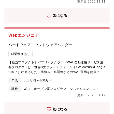
更新日 2025.11.11
するSCM、購買・製造等、連携部署間の情報伝達を最適化する
PDM等の作成■業務系システム金融系基幹システムの運用・保
守、製造業向けのシステム開発■IoTに伴うソフトウェア開発
気になる
（AI）・ビッグデータ解析(AI)★魅力■働きやすい環境:月平均残業
20時間/離職率5%以下/退職金制度（確定拠出年金）有り/残業手当
100%支給■生涯エンジニアを徹底サポート:キャリアデザインアド
バイザー制度有り/定年再雇用制度有り■研修センターにて基礎/応
Webエンジニア
用技術、資格取得支援など200以上の講座を用意。他にもeラーニ
ングサービス（自由に受講できる講座が多数）や通信教育の授業
ハードウェア・ソフトウェアベンダー
料補助制度などを設け社員の技術向上を支援。
副業制度あり
【担当プロダクト】パブリッククラウドWAF自動運用サービス主
要プロダクトは、世界3大プラットフォーム（AWS/Azure/Google
Cloud）に対応した、防御ルール調整などのWAF運用を簡単にす
る国内シェアNo.1の自動運用サービスです。日本発のグローバル
年収
500万円～800万円
セキュリティプロダクトを目指し、2022年11月にはAWS
Marketplaceで全世界に向けて販売を開始。また、アマゾン ウェ
職種
Web・オープン系プログラマ・システムエンジニア
ブ サービスのAWS ファンデーショナルテクニカルレビュー
更新日 2025.04.17
（FTR）の認証を取得し、2023年3月に「AWS認定ソフトウェ
ア」として認定。【業務内容】・Webアプリケーションの設計、
開発、保守・機能開発のための調査やディスカッション・開発プ
気になる
ロセス改善のための取り組み・プロダクトをより良くするために