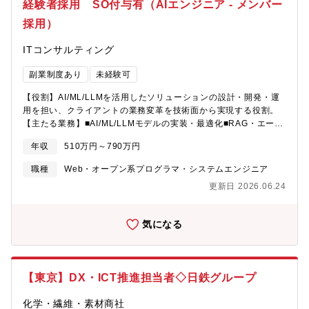
経験者採用 SO付与有（AIエンジニア - メンバー
採用）
ITコンサルティング
副業制度あり
未経験可
【役割】AI/ML/LLMを活用したソリューションの設計・開発・運
用を担い、クライアントの業務変革を技術面から実現する役割。
【主たる業務】■AI/ML/LLMモデルの実装・最適化■RAG・エージ
ェント・ワークフローの設計・開発■API連携、アプリケーション
年収
510万円～790万円
開発、PoC構築■MLOps/LLMOps環境の設計・構築■データパイ
プラインの設計・実装■技術アーキテクチャの策定と技術選定【こ
職種
Web・オープン系プログラマ・システムエンジニア
の仕事の魅力】■最新AI技術を用いたエンタープライズ案件をリー
更新日 2026.06.24
ドできる■技術選定からアーキテクチャ設計まで裁量が大きい■コ
ンサルタントと密に連携し、技術でビジネス成果を生み出せる
気になる
【東京】DX・ICT推進担当者◇日鉄グループ
化学・繊維・素材商社