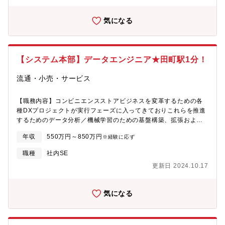
開発、IoT、ビッグデータ解析、AI、モバイル端末の活用等を含む
気になる
【システム本部】データエンジニア★田町駅1分！
流通・小売・サービス
【職務内容】コンビニエンスストアビジネスを変革するための各
種DXプロジェクトが実行フェーズに入ってきておりこれらを推進
するためのデータ分析／機械学習のための基盤構築、拡張および
運用を担当していただきます。【情報基盤システムグループのミ
年収
550万円～850万円
※経験に応ず
ッション】◆各種DXプロジェクト支援（SV業務改革、サプライチ
ェーン改革、店舗オペレーション改革、AI発注、等）◆全社・各
職種
社内SE
部署のデータ利活用・業務改革支援（レポート作成・分析業務の
更新日 2024.10.17
システム化、データアプリケーション開発・運用、新規事業、
等）◆データマネジメント、データガバナンス【業務詳細】・全
社データ基盤（AWS・Snowflake）の設計～運用・社内外のシス
気になる
テムからデータを収集するデータパイプラインの設計～運用・他
システムやアプリケーションにデータ提供するためのWebAPI基盤
の設計～運用・データサイエンスを事業に実装するための機械学