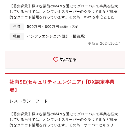
【募集背景】様々な業態のM&Aを通じてグローバルで事業を拡大
している当社では、オンプレミスサーバーのクラウド化など積極
的なクラウド活用を行っています。その為、AWSを中心としたク
ラウド利用の企画・設計・構築・運用業務をお任せいたします。
年収
500万円～800万円
※経験に応ず
AWS以外にもAzure・GCPと様々なクラウドを活用して、事業拡
大のスピードアップをしていきます。将来的にはクラウド基盤を
職種
インフラエンジニア(設計・構築系)
活用したインフラ設計やシステム/DB構築・DevOpsなどの自動化
更新日 2024.10.17
等に携われる可能性があります。【職務詳細】■ITインフラの企画/
導入（自社サーバー/クラウドサービスの利用等） ■導入後の保
守/運用設計/外部ベンダーとの、折衝、管理 ■諸プロジェクトへ
気になる
の参加 等【配属先】IT本部：約80名在籍 ※管理職をはじめ中途
入社者が多い環境です 【企業の魅力】 ■外食業界国内NO1の同
社。コロナ禍でも海外事業のテイクアウトが好調です。IT投資に
ついても積極的で、投資費用の約3割がIT投資が占めています。業
社内SE(セキュリティエンジニア)【DX認定事業
務内製化を推進しております。 ■全社で働き方改革も行ってお
り、現在は毎月20時間程度の残業時間で完全週休二日制と働きや
者】
すい環境です。■自社インフラ基盤×100種類を超える自社サービ
ス ■最先端技術を検討可能/クラウド・AI・IoT・モバイルといっ
レストラン・フード
た最先端のIT技術を自社で展開しており、新技術やトレンドの技
術を身につけたい方にはおすすめの環境です。■各クラウドベンダ
【募集背景】様々な業態のM&Aを通じてグローバルで事業を拡大
ーとも定期的なミーティングを行っており、最新の情報を入手で
している当社では、オンプレミスサーバーのクラウド化など積極
きる環境です
的なクラウド活用を行っています。その為、サーバーセキュリテ