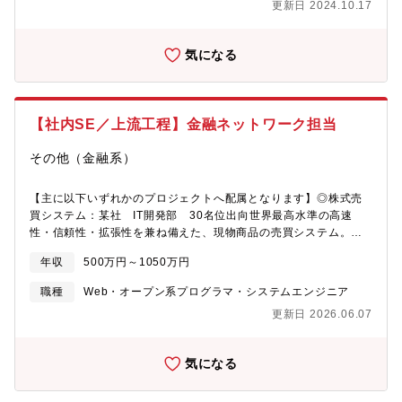
更新日 2024.10.17
PMレベルを目指していただく方を募集します。【企業の魅力】 ■
コロナ禍でも海外事業のテイクアウトが好調です。IT投資につい
ても積極的で、投資費用の約3割がIT投資が占めています。業務内
気になる
製化を推進しております。 ■全社で働き方改革も行っており、現
在は毎月20時間程度の残業時間で完全週休二日制と働きやすい環
境です。■自社インフラ基盤×100種類を超える自社サービス ■最
先端技術を検討可能/クラウド・AI・IoT・モバイルといった最先端
【社内SE／上流工程】金融ネットワーク担当
のIT技術を自社で展開しており、新技術やトレンドの技術を身に
つけたい方にはおすすめの環境です。■各クラウドベンダーとも定
その他（金融系）
期的なミーティングを行っており、最新の情報を入手できる環境
です
【主に以下いずれかのプロジェクトへ配属となります】◎株式売
買システム：某社 IT開発部 30名位出向世界最高水準の高速
性・信頼性・拡張性を兼ね備えた、現物商品の売買システム。ア
ルゴリズム取引の普及などによる市場環境の変化や高度化・多様
年収
500万円～1050万円
化するニーズを取り込み、より良いシステムを目指します。◎デ
リバティブ売買システム：某社 IT 30名位 （手を動かす人が
職種
Web・オープン系プログラマ・システムエンジニア
必要）高速な処理レイテンシと高いスループット性能を実現し
更新日 2026.06.07
た、デリバティブ商品の売買システム。投資家の利便性やグロー
バルな市場間競争力を向上させるべく、先進的なICT技術を活用す
るなど挑戦を続けています。◎清算システム（現物・デリバティ
気になる
ブ・国債）：有価証券などの売買成立後における債務引受けやネ
ッティングの清算・決済を司るシステム。リーマンショック以降