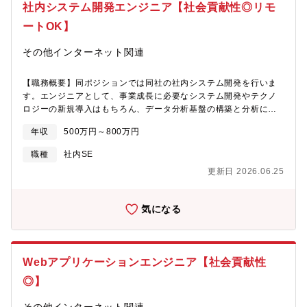
社内システム開発エンジニア【社会貢献性◎リモ
業 ：業務改革とシステム刷新グランドデザイン策定支援・デ
それらに対して、事業側からの問い合わせや相談などが入ること
ジタル×リアルの導入検討 －小売業 ：店舗販売戦略とデジタ
が多いため、要望のヒアリングからシステム運用までを一貫して
ートOK】
ル（EC）販売戦略の連携、データプラットフォーム構築支援・医
行っていただきます。【ポジション魅力・キャリアパス】開発エ
療機関のDX支援 －病院グループにおける医師・看護師の働き方
ンジニアとは異なるキャリアパスを想定しております。基本的に
その他インターネット関連
改革（業務調査、医療DX推進） －病院における間接部門のデジ
は同ポジションで、中長期的に担当業務に携わっていただきま
タルによる業務改革・官公庁・自治体DX支援 －自治体 ：ス
す。要件定義からリリースまでを一貫して担当することができま
【職務概要】同ポジションでは同社の社内システム開発を行いま
ーパーアプリの構想検討 －官公庁 ：エンターテインメント
す。■事業側と直接やり取りしていただくため、よかった点や改善
す。エンジニアとして、事業成長に必要なシステム開発やテクノ
事業向け権利マネジメントのブロックチェーン活用企画の検討支
してほしい点などフィードバックを受けやすい環境です。■一般的
ロジーの新規導入はもちろん、データ分析基盤の構築と分析に基
援・DX人材育成支援 －各業種企業：DX人材育成計画の作成、
なシステム開発業務と異なり、カットオーバー前後で長時間の勤
づくシステム改善までをリードするのがミッションです。業務は
カリキュラムの検討、コンテンツの提供、トレーニングの提供
務が発生することなく、計画に沿って仕事を進捗させています。
年収
500万円～800万円
企画立案～設計・開発・技術サポートまで含めて、ビジネスメン
【募集部室】コンサルティング事業本部 デジタルイノベーショ
計画的に早帰りや休みを取りやすく、業務と自己研鑽をメリハリ
バーと二人三脚で行っていただくものもあれば、基幹システムの
ンビジネスユニット 業務ITコンサルティング部
つけて行っていただく事が可能です。（月間残業時間平均20時間
職種
社内SE
一機能の開発を同時並行で担当していただく場合もあります。
程度）■書籍購入補助やAWS利用料補助,4Kディスプレイ貸与（希
更新日 2026.06.25
【具体的な業務内容】＜社内システム開発チームの役割＞テクノ
望者のみ）等、スキルアップ支援や働きやすい環境の整備にも力
ロジーを活用して同社サービスの業務フローのデジタル化や改善
を入れています。【募集背景】私たちは、医師・薬剤師キャリア
をリードし、事業運営の生産性と顧客価値の増加を図ることが役
サービスを強化することはもちろんのこと、健康経営領域、病院
気になる
割です。戦略推進チームのメンバーは自身で新機能開発の要件定
経営領域でのサービス拡大を進めることで「イキイキと働く医療
義から開発・リリースまで一連の工程を担います。開発したシス
従事者」を一人でも増やしていきたいと考えています。また、コ
テムについてはデータ分析を基に改善し、ユーザーに利用しても
ロナワクチン接種における医療従事者確保のような国の施策を支
らうためのノウハウ蓄積まで行います。＜入社後、お任せする業
えるサービスには、柔軟にタイムリーに応えていきたいと考えて
Webアプリケーションエンジニア【社会貢献性
務例＞■Salesforce（顧客基盤システム）の新機能開発、およびシ
いるため、新規、既存問わず様々な開発案件が増加しておりま
ステム間連携開発(AWS/Marketo/LINE等)■DWHの機能改善開発■
◎】
す。様々な開発案件が増加する中でシステムは複雑になってお
新事業／サービスのシステム開発や導入支援（技術選定・設計か
り、それに対して事業側から質問相談なども多く発生しておりま
ら参画）■BIツールを活用したデータ分析＜担当する領域・フェー