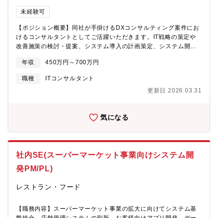
https://www.p2enesol.com/recruit/works/FZQVW1byDa8【やり
未経験可
がい・魅力】自ら開発したデジタル技術を活用して、開発から量
産までの業務プロセスを改革することができます。特に、リード
【ポジション概要】同社が手掛けるDXコンサルティング案件にお
タイム短縮や業務効率化などは影響力が大きく、今後トヨタ自動
けるコンサルタントとしてご活躍いただきます。IT戦略の策定や
車と進める電気自動車(EV)の技術開発にも貢献できます。また、
改善施策の検討・提案、システム導入の計画策定、システム開発
実機を使わないデジタル技術を駆使した開発は各領域で求められ
の要件定義などを手掛けていただきます。「プロジェクトを成功
いるため、デジタルエンジニアとして貴重な経験とキャリアアッ
年収
450万円～700万円
に導く」ために、あらゆる方面からの業務に携わっていけること
プが見込める環境です。【福利厚生】トヨタ自動車やパナソニッ
が魅力の1つです。【主な業務内容】●IT戦略の立案：ITコストの
職種
ITコンサルタント
クを基準にした福利厚生が充実しています。・社宅制度（自己負
削減、システムの調達 ●コンサルティング：業務分析、業務設計
担率20～35％／本人名義であれば適用可）・転居費用補助あり・
更新日 2026.03.31
などによるプロセスの見直し ●『大規模基幹システム刷新』など
育英補助給付金（子ども1人につき月1万円）・単身赴任手当（月7
『各種プロジェクトマネジメント』、『IT分野の領域の案件』を
万円＋年15回分の往復帰省補助）・電動車購入補助（最大50万
担当いただくため、多様なプロジェクトに携わることが可能で
円）、カフェテリアプラン（年12.2万円分）・退職金制度（確定
気になる
す。【入社後お任せする案件について】あくまでも一例ですが、
拠出年金DC）など※働きやすさの理由
情報活用/分析AI支援システムやRPA導入支援などに参画していた
https://www.p2enesol.com/recruit/benefits/【企業の魅力ポイン
だきます。直請けプロジェクトなので、お客様の声をヒアリング
ト】★トヨタ×パナソニックの技術力をベースに急成長中
してあなたの意見をどんどん発信できます。※経験やスキルに応
★BEV(電気自動車)とHEV(ハイブリット車)の二本の柱で安定的な
社内SE(スーパーマーケット事業向けシステム開
じて、アサイン予定です。【案件事例】▼大手情報通信企業様向
事業展開★大きな需要に向けた積極的な設備投資をおこなってい
けのRPA導入支援▼大手金融機関向けの事務効率化プロジェクト
発PM/PL)
ます★業界団体理事やトヨタ北米プロジェクトへの参画など電池
PMO支援▼大手情報通信企業様向けの情報管理の仕組みつくり▼
業界を牽引★大手企業のリソースを活用しつつ裁量権の大きいフ
大手メーカー様向けの次期中期計画策定支援【組織構成】マネー
レストラン・フード
ラットな職場★管理職での採用や中途入社1年未満での昇格など柔
ジャー4名、コンサルタント5名、アナリスト6名【募集背景】クラ
軟なキャリアパス※企業紹介動画(PIVOT)
イアントからの案件数増加に伴い、コンサルタント～案件獲得を
【職務内容】スーパーマーケット事業の拡大に向けてシステム基
https://youtu.be/ELNnl455aIk ※採用メッセージ
行うマネージャーまで広く募集をしております。【同社の特徴】