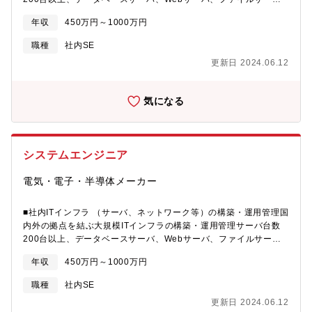
バ、ActiveDirectory認証基盤等を含むクラウドサービス、データ
年収
450万円～1000万円
センタ等の活用を含む■社内システムの設計、開発・プログラミン
グSCM , ERP , MES , BI等に関わるシステムの構築・運用要件定
職種
社内SE
義から設計、コーディング、テスト、運用まで自社内で開発・運
更新日 2024.06.12
用が多い国内向けに加え、海外拠点を含むグローバルシステムの
開発、IoT、ビッグデータ解析、AI、モバイル端末の活用等を含む
気になる
システムエンジニア
電気・電子・半導体メーカー
■社内ITインフラ （サーバ、ネットワーク等）の構築・運用管理国
内外の拠点を結ぶ大規模ITインフラの構築・運用管理サーバ台数
200台以上、データベースサーバ、Webサーバ、ファイルサー
バ、ActiveDirectory認証基盤等を含むクラウドサービス、データ
年収
450万円～1000万円
センタ等の活用を含む■社内システムの設計、開発・プログラミン
グSCM , ERP , MES , BI等に関わるシステムの構築・運用要件定
職種
社内SE
義から設計、コーディング、テスト、運用まで自社内で開発・運
更新日 2024.06.12
用が多い国内向けに加え、海外拠点を含むグローバルシステムの