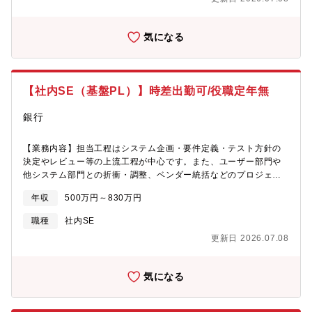
クト例＞・外国系資産管理システムの再構築・国内証券決済系シ
ステムの再構築・デリバティブシステムの再構築・新規顧客の受
任に伴うシステム構築・その他、法改正に伴うシステム対応、業
気になる
務効率化案件、等徐々に1人立ちしていただき、中～大規模プロジ
ェクトもお任せしていく予定です。■システム環境：開発言語
（COBOL,C,JAVA,VB等）、ホストシステム（z/OS）、オープン
システム（UNIX（AIX）, Windows, Linux、VMWare等）、クラ
【社内SE（基盤PL）】時差出勤可/役職定年無
ウド（Azure, AWS等）■配属組織：開発部ではホスト系や分散系
(オープン系)システム等の重要な開発プロジェクトを進めていま
銀行
す。金融業の根幹に携わる組織で、社内のユーザー部門やインフ
ラ部隊、協力会社等を巻き込みながらプロジェクトに携わってい
ただきます。システム開発を通じた資産管理業務への貢献や、大
【業務内容】担当工程はシステム企画・要件定義・テスト方針の
規模システムに携わるやりがいを実感できます。■働き方：残業時
決定やレビュー等の上流工程が中心です。また、ユーザー部門や
間は月平均20～30時間で、40時間を超えるとアラートが上がる仕
他システム部門との折衝・調整、ベンダー統括などのプロジェク
組みです。時差出勤、週2回前後の在宅勤務も相談可能で、ワーク
トマネジメント業務もお任せします。＜プロジェクト例＞・拠点
年収
500万円～830万円
ライフバランスも重視できます。■採用背景：同社は、600兆円の
拡大に伴うネットワーク構築（拠点フロアのWi-Fi化、拠点間ネッ
金融資産をお預かりし、保管・決済を担う「資産管理専門銀行」
トワーク敷設）・社内OA全体の戦略策定～構築（Microsoft365導
職種
社内SE
です。2020年7月に前身となる3社の合併により誕生しました。サ
入、ファイルサーバー最適化、ドメイン統合など・ホストシステ
更新日 2026.07.08
ービス向上や業務効率化などに向け、積極的なIT投資に伴う複数
ム(IBM z)の基盤(ハードウェア/OS/ミドルウェア)更改、ダウンサ
プロジェクトが企画されています。同社事業の根幹をささえるシ
イジング検討・IAサーバの基盤(ハードウェア/OS/ミドルウェア)更
ステム部門では、今後のプロジェクト需要も見据えて複数名のIT
改、仮想化(VMWare、Hyper-V)による最適化・UNIX(AIX)サーバ
気になる
人材を募集しています。【魅力】★ビジネスならではのIT部門の
の基盤(ハードウェア/OS/ミドルウェア)更改、Linux化・・ パブリ
重要性：同社業務はシステムの品質が顧客の課題解決に大きく直
ッククラウド(AWS、Azure等)利用に関する基盤的見地からの差
結するため、事業会社のIT担当としてプレゼンスが非常に高い環
配どのプロジェクトもユーザー部門とコミュニケーションをとる