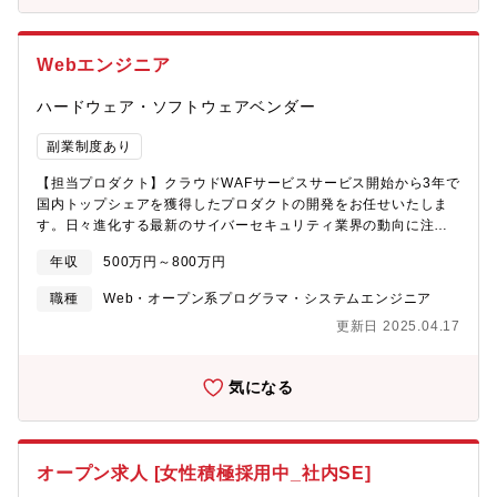
必要な技術やツールの選定【開発スタイルについて】顧客要望、
プロダクトアウト、不具合、運用課題などを起点として、優先順
位をつけて開発対象を意思決定しています。また、プロダクト、
Webエンジニア
チーム状況、開発物の大きさなどによって、ウォーターフォー
ル、アジャイル、スクラムと柔軟に開発手法を変えています。例
ハードウェア・ソフトウェアベンダー
えば、スクラム開発を進めつつ原則テレワーク、Slackでやりとり
しつつ、スプリントの開始と終了などのイベント時には出社する
副業制度あり
といったように柔軟に開発を進めています。【働き方について】
テレワークとオフィスワークのハイブリッドスタイルを取り入
【担当プロダクト】クラウドWAFサービスサービス開始から3年で
れ、コアタイムなしのスーパーフレックスタイム制を導入（マ
国内トップシェアを獲得したプロダクトの開発をお任せいたしま
マ・パパ社員も多数在籍中）【開発メンバーについて】一緒に開
す。日々進化する最新のサイバーセキュリティ業界の動向に注目
発を進めるメンバーは、多様な企業で豊富な経験を積んできたメ
しながら、ユーザー視点と開発者視点の双方を大切にしたより強
ンバーです。サイバーセキュリティという社会のインフラとなる
年収
500万円～800万円
いプロダクトづくりを実現していただきたいと考えています。
領域において、プロダクト開発者の立場で学んでいただける環境
【業務内容】・機能開発のための調査やディスカッション・React
職種
Web・オープン系プログラマ・システムエンジニア
があります。革新的なプロダクトを生み出すため、同社のメンバ
を利用したフロントエンドの設計、開発・Ruby on Rails を利用
ーは、多様な国籍・出身業界・専門性をもつメンバーで構成され
更新日 2025.04.17
したバックエンドの設計、開発、保守・開発プロセス改善のため
ており、互いに意見を出し合いながら、プロダクトを進化させる
の取り組み・プロダクトをより良くするために必要な技術やツー
ためのアイデアを練り、開発・運用に生かしています。【魅力ポ
ルの選定【開発スタイルについて】顧客要望、プロダクトアウ
イント】・グローバルに展開するソフトウェアプロダクトを扱う
気になる
ト、不具合、運用課題などを起点として、優先順位をつけて開発
ため、世界規模でのインパクトを感じられる・ロールとしては
物を意思決定しています。また、プロダクト、チーム状況、開発
Web エンジニアでありながらのセキュリティについて学べる機会
物の大きさなどによって、ウォーターフォール、アジャイル、ス
も多く、 他社とは一線を画すポジション・IT技術者にとって重要
クラムと柔軟に開発手法を変えています。例えば、スクラム開発
な素養であり、かつ急速な市場拡大が予測されているサイバーセ
オープン求人 [女性積極採用中_社内SE]
を進めつつ原則テレワーク、Slackでやりとりしつつ、スプリント
キュリティの分野を製品開発者の立場で学べる・1 => 10のプロダ