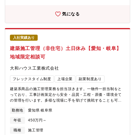
バランス実現に向けた制度例】■勤務エリア継続制度①治療/②介
護/③育児のいずれかを理由とする場合、一定期間転居なく同一エ
リアで勤務できる制度となります。活用例：「3歳未満の同居のお
気になる
子様の育児をされている」場合、会社より承認された期間、転居
を必要とする異動がなく、現在の勤務エリアを継続可能。■スライ
ド勤務部署の勤務形態や自身の暮らしに合わせ8時から17時、10
時から19時など、勤務時間を調整できます。■your ホリデー制度
入社実績あり
活用月1回 水日休みを土日休みに転換できる制度。■有給取得率
向上目標：会社として掲げている有給取得率70％以上を達成する
建築施工管理（非住宅）土日休み【愛知・岐阜】
ため、支店ごとで有給奨励日を作るなど様々な取り組みも実施し
地域限定相談可
ています。※2023年度実績：80.3％ 2024年度実績：79.9％
大和ハウス工業株式会社
フレックスタイム制度
上場企業
副業制度あり
建築系商品の施工管理業務を担当頂きます。一物件一担当制をと
っており、工事計画策定から安全・品質・工程・原価・環境全て
の管理を行います。多様な現場に手を挙げて挑戦することも可能
です。 ◇建築系商品とは…中高層マンション、商業施
勤務地
愛知県 岐阜県
設、オフィスビル、物流施設、医療・介護施設、工場など、急成
長している非住宅領域の案件。◇建築事業(非住宅領域)について…
年収
450万円～
住宅メーカーとして知られる大和ハウス工業ですが、非住宅事業
の売り上げは2兆円規模。今や住宅領域と互角に並ぶまでの事業成
職種
施工管理
長を見せています。《施工事例》中高層マンション、商業施設、