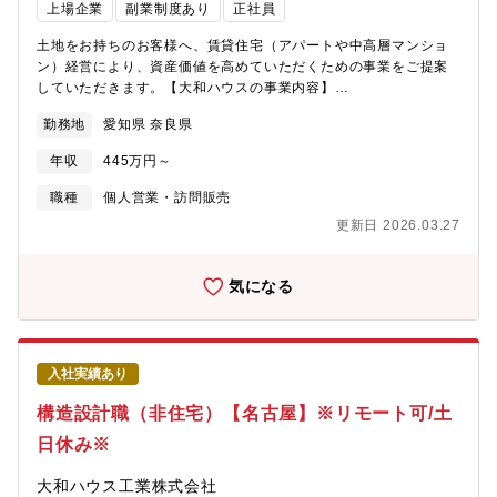
上場企業
副業制度あり
正社員
土地をお持ちのお客様へ、賃貸住宅（アパートや中高層マンショ
ン）経営により、資産価値を高めていただくための事業をご提案
していただきます。【大和ハウスの事業内容】
https://www.daiwahouse.co.jp/company/work/index.html【大和
勤務地
愛知県 奈良県
ハウスの採用ページ】～大和ハウスについてや働く環境などの記
載があります～
年収
445万円～
https://www.daiwahouse.co.jp/recruit/index.html?
page=from_header～キャリア採用ページ～
職種
個人営業・訪問販売
https://job.axol.jp/vb/c/daiwahouse/public/top～新卒ページ～
更新日 2026.03.27
https://www.daiwahouse.co.jp/recruit/freshers/index.html■働く
スタッフ紹介
https://www.daiwahouse.co.jp/recruit/person/index.html
気になる
入社実績あり
構造設計職（非住宅）【名古屋】※リモート可/土
日休み※
大和ハウス工業株式会社