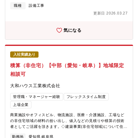
≫https://www.daiwahouse.co.jp/officeHP/chubu/index.asp【技
職種
設備工事
術職の採用ページも是非ご覧ください】
更新日 2026.03.27
https://www.daiwahouse.co.jp/recruit/student/index.html
気になる
入社実績あり
積算（非住宅）【中部（愛知・岐阜）】地域限定
相談可
大和ハウス工業株式会社
管理職・マネージャー経験
フレックスタイム制度
上場企業
商業施設やオフィスビル、物流施設、医療・介護施設、工場など
の非住宅領域の材料の拾い出し、値入などの見積りや積算の技術
者としてご活躍を頂きます。◇建築事業(非住宅領域)について住宅
メーカーとして知られる大和ハウス工業ですが、非住宅事業の売
勤務地
愛知県 岐阜県