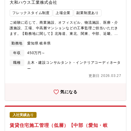
大和ハウス工業株式会社
フレックスタイム制度
上場企業
副業制度あり
ご経験に応じて、商業施設、オフィスビル、物流施設、医療・介
護施設、工場、中高層マンションなどの工事監理ご担当いただき
ます。【勤務地に関して】北海道、東北、関東、中部、近畿、中
国、四国、九州、沖縄など全国の事業所 （希望考慮します）※地
勤務地
愛知県 岐阜県
域限定社員の処遇もあります。【全国の事業所】
https://www.daiwahouse.co.jp/officeHP/tohoku/index.asp#section1
年収
450万円～
さ【技術職の採用ページも是非ご覧ください】
https://www.daiwahouse.co.jp/recruit/student/index.html
職種
土木・建設コンサルタント・インテリアコーディネータ
ー
更新日 2026.03.27
気になる
入社実績あり
賃貸住宅施工管理（低層）【中部（愛知・岐