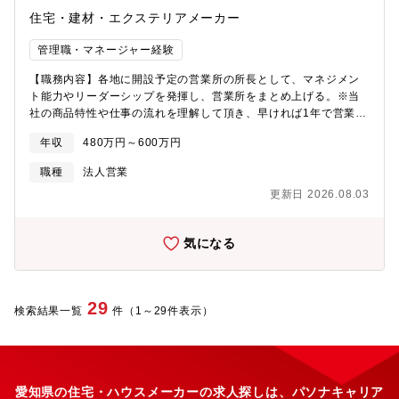
住宅・建材・エクステリアメーカー
管理職・マネージャー経験
【職務内容】各地に開設予定の営業所の所長として、マネジメン
ト能力やリーダーシップを発揮し、営業所をまとめ上げる。※当
社の商品特性や仕事の流れを理解して頂き、早ければ1年で営業所
長の座をお任せ。【具体的には】■住宅展示場、現場見学会にご来
年収
480万円～600万円
場されたお客様への接客対応が中心■営業担当が接客からプランニ
ング、見積作成、竣工、お引渡しまでをすべてサポート■価格帯は
職種
法人営業
1,500万円～2,000万円程度。他社の注文住宅と比較すると低価格
更新日 2026.08.03
でありながら、デザイン性が優れているので、お客様に提案しや
すいといえます。
気になる
29
検索結果一覧
件（1～29件表示）
愛知県の住宅・ハウスメーカーの求人探しは、パソナキャリア