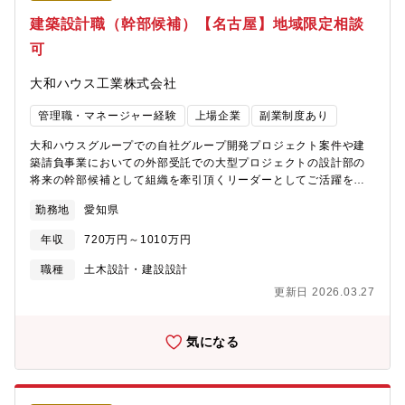
2026年1月31日現在）【ご参考】・戸建住宅・注文住宅：
を伺い、課題を解決しながら、具体的なプランを作成します● そ
建築設計職（幹部候補）【名古屋】地域限定相談
https://www.sekisuihouse.co.jp/kodate/・転職者インタビュー：
の時点での快適さだけでなく、家族の成長やライフスタイルの変
https://www.saiyo-sekisuihouse.jp/career/mid-career/01/・第7
可
化など、お客様の将来をも見据えた提案を行うことで、長く暮ら
次中期経営計画：
し続ける中でさらに満足が高まっていく住まいを実現します● 大
https://www.sekisuihouse.co.jp/company/financial/library/ir_d
大和ハウス工業株式会社
切なのは、心から信頼しあえる関係を築くこと。誠実な姿勢で対
デル年収】<33歳、家族(配偶者、子供2名) 扶養の場合>約1,000万
話を重ね、時には言葉にならない想いまでも感じ取り、そのお客
円（基本給34.0万円/月、家族手当：2.7万円/月、営業手当：5.4万
管理職・マネージャー経験
上場企業
副業制度あり
様にとっての「理想の一邸」の実現に努めます。ご契約に至った
円/月、賞与：202万円/年、営業系業績手当：313.6万円/年)※あく
後も、建築・お引き渡しと、常に営業社員が責任をもって窓口と
までもモデルであり、経験・スキルを考慮し優遇がございます。
大和ハウスグループでの自社グループ開発プロジェクト案件や建
なります● さらにお引き渡し後も末永いお付き合いを重ね、お客
築請負事業においての外部受託での大型プロジェクトの設計部の
様満足をどこまでも追求。そうした中で築かれたお客様との信頼
将来の幹部候補として組織を牽引頂くリーダーとしてご活躍を頂
関係が、また新たな出会いへと繋がっていきます【キャリアパ
きます。【具体的な業務】商業施設、オフィスビル、物流施設、
ス】入社後はリーダーや支店長を目指すことが可能です。【配属
勤務地
愛知県
データセンター、医療・介護施設、工場、ロードサイド店舗など
組織】中部第二営業本部【就業環境】■定年：65歳■「女性活躍の
の意匠設計、設計監理をご担当頂きます。※専門アセットではな
推進」「多様な人財の活躍」「多様な働き方の推進」をダイバー
年収
720万円～1010万円
くそれぞれが幅広い物件をご担当頂く予定です。◇建築事業(非住
シティ推進方針の3つの柱とし、従業員と企業がともに持続可能な
宅領域)について…住宅メーカーとして知られる大和ハウス工業で
職種
土木設計・建設設計
成長を実践できる環境や仕組みづくりに取り組んでいます。■子育
すが、非住宅事業の売り上げの6割を超え今や住宅領域と互角に並
てを応援する社会を先導する「キッズ・ファースト企業」とし
更新日 2026.03.27
ぶまでの事業成長を見せています。《おすすめポイント》★複合
て、 2018年9月より3歳未満の子をもつ従業員を対象に「男性社
商業施設や医療施設、物流施設などの大規模物件など幅広い建築
員1ヶ月以上の育児休業完全取得」を推進しています。男性育休
物に携われます。～大和ハウスグループの事業領域～
気になる
100%取得、女性社員の育休取得後の復職率は97％です。■社員一
https://www.daiwahouse.co.jp/tochikatsu/loc/jigyo/index.html
人ひとりにiPadなどのスマートデバイスを導入し、業務効率・情
報共有のスピード向上をはかるなどIT環境が整っています。【数
値で見る積水ハウス】 平均年齢 43.5歳、平均勤続年数 16.2