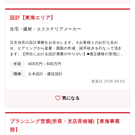
設計【東海エリア】
住宅・建材・エクステリアメーカー
注文住宅の設計業務をお任せします。※お客様とのお打ち合わ
せ、ヒアリングから提案・図面の作成・諸手続きを行なって頂き
ます。【同社における設計業務のやりがい】■適正価格の実現によ
り建売住宅並みの価格で注文住宅を提供できる一方で、グレード
年収
400万円～600万円
の高い設備や仕様を提案でき、結果としてお客様に喜ばれるケー
スも多いです。■様々なケースの住まいづくりに携われることがで
職種
土木設計・建設設計
き、設計としての真のスキルアップが実現できます。■専門知識を
更新日 2026.08.03
活かし企業成長を支える積算業務をお願いすることもあります。
気になる
プランニング営業(所長・支店長候補)【東海事業
部】