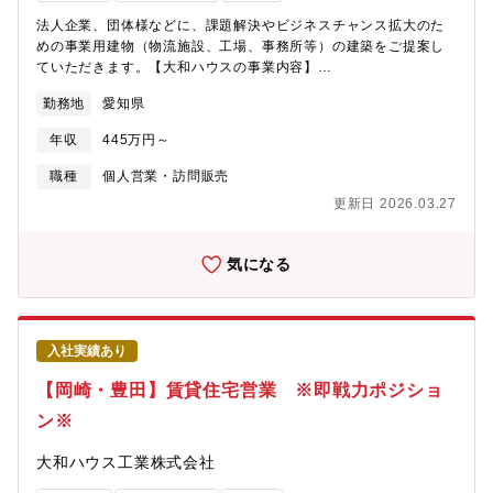
法人企業、団体様などに、課題解決やビジネスチャンス拡大のた
めの事業用建物（物流施設、工場、事務所等）の建築をご提案し
ていただきます。【大和ハウスの事業内容】
https://www.daiwahouse.co.jp/company/work/index.html【大和
勤務地
愛知県
ハウスの採用ページ】～大和ハウスについてや働く環境などの記
載があります～
年収
445万円～
https://www.daiwahouse.co.jp/recruit/index.html?
page=from_header～キャリア採用ページ～
職種
個人営業・訪問販売
https://job.axol.jp/vb/c/daiwahouse/public/top～新卒ページ～
更新日 2026.03.27
https://www.daiwahouse.co.jp/recruit/freshers/index.html■働く
スタッフ紹介
https://www.daiwahouse.co.jp/recruit/person/index.html
気になる
入社実績あり
【岡崎・豊田】賃貸住宅営業 ※即戦力ポジショ
ン※
大和ハウス工業株式会社