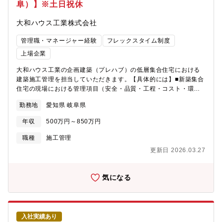
阜）】※土日祝休
大和ハウス工業株式会社
管理職・マネージャー経験
フレックスタイム制度
上場企業
大和ハウス工業の企画建築（プレハブ）の低層集合住宅における
建築施工管理を担当していただきます。【具体的には】■新築集合
住宅の現場における管理項目（安全・品質・工程・コスト・環
境・人）の管理（計画書作成・実施指示・点検確認・軌道修
勤務地
愛知県 岐阜県
正） を行ない施主様へ良品をお渡しする業務及び、建物引渡し
後のアフター点検業務■携わる案件＝自社プレハブ商品シリーズ
年収
500万円～850万円
（重量・軽量鉄骨構造）■工期＝3～６ヶ月（建物規模による）※
常時1～2件を担当していただきます■残業＝30～40時間程度＜職
職種
施工管理
務の魅力＞■シリーズによって建築の仕方が変わったり、建築規模
更新日 2026.03.27
の大小や建設地毎の施工条件によって計画の立て方が変わったり
するため、現場によって違いがあり様々な経験を積んでキャリア
アップすることが可能です。（ご経験が少ない方も、短期間で基
気になる
本的な業務は習得できます。）■システム建築且つ協力会社が固定
されているため、工程管理が簡略化されており就業環境が改善で
きます。※試用期間中の職務内容：本採用時と同様の予定
入社実績あり