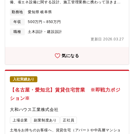
備、省エネ設備に関する設計、施工管理業務に携わって頂きま
す。【勤務地について】総合職と地域限定社員でご選択可能とな
勤務地
愛知県 岐阜県
ります。※全国総合職の場合には北海道、東北、関東、中部、近
畿、中国、四国、九州、沖縄など全国の事業所へ将来的な転勤の
年収
500万円～850万円
可能性がございます。（※初任地は希望考慮します）【中部の事
業所】
職種
土木設計・建設設計
https://www.daiwahouse.co.jp/officeHP/chubu/index.asp【大
更新日 2026.03.27
和ハウスの低層アパート事業】
https://www.daiwahouse.co.jp/tochikatsu/d-room/index.html
気になる
入社実績あり
【名古屋・愛知北】賃貸住宅営業 ※即戦力ポジ
ション※
大和ハウス工業株式会社
上場企業
副業制度あり
正社員
土地をお持ちのお客様へ、賃貸住宅（アパートや中高層マンショ