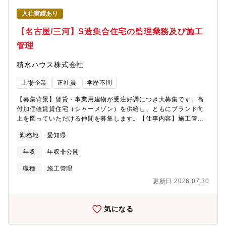
建築物※割合レジデンス６：非住宅４・エリア：名古屋メイン。
入社実績あり
一部その他中部エリアの案件あり。・通勤手段：公共交通機関が
基本。一部社用車付与の場合は利用可。※私用車利用不可。※基
【名古屋/三河】S造集合住宅の監理業務及び施工
本的は直行直帰。公共交通機関。リース社用車を都度付与いたし
管理
ます。【働き方】※平均残業時間25H程度。※休日は土日・祝日
としております。重要イベントが休日と重なる場合はその日は出
積水ハウス株式会社
勤頂き、支障のない平日に代休を取って頂きます。【施工体
制】・当社が元請、一次協力会社としてゼネコン・サブコンなど
上場企業
正社員
学歴不問
複数社に発注を行い、総合的な企画・調整など全体を管理します
※1現場には監督者となる当社担当が1名、以下協力会社の皆様が3
【募集背景】賃貸・事業用建物が受注好調につき大募集です。高
名程度で業務を担当いただきます。※建築規模が大きい場合、当
付加価値賃貸住宅（シャーメゾン）を供給し、ともにブランド向
社社員1～2名、協力会社の方が4名程度のケースもあり。・積水ハ
上を図っていただける仲間を募集します。【仕事内容】施工管理
ウス会施工に関わるグループ会社や協力工事店によって構成され
担当として、工程・原価・品質・安全管理の4大管理に加え、お客
る「積水ハウス会」を組織し、施工技術の向上や労働環境の整備
勤務地
愛知県
様対応、竣工検査等に従事いただきます。※分業化・システム化
など、意見を出し合い、協力しながら取り組んでいます。現場は
により、原価管理はほとんど必要ありません。【担当物件につい
原則4週8閉所としていますが、重要な工程の時は、土日祝日に出
年収
年収非公開
て】※エリアにより変動します。・担当物件数：常時5～10棟程
勤していただきますが、工程に影響がない日に代休を取得して頂
度、年間20棟程度 もしくは専任監督・平均受注金額：2～3億円
職種
施工管理
きます【DX】・iPhone、iPadを一人一台付【WLBバランス実現
程度・工期：10～12ヶ月程度・用途割合：共同住宅：8割オーナ
に向けた制度例】■勤務エリア継続制度①治療/②介護/③育児のい
更新日 2026.07.30
ー宅・店舗・事務所・クリニック併用共同住宅、非住宅：1～2
ずれかを理由とする場合、一定期間転居なく同一エリアで勤務で
割・エリア：配属支店近郊（基本的に支店から1時間圏内）・巡回
きる制度となります。活用例：「3歳未満の同居のお子様の育児を
手段：公共交通機関が基本。一部社用車付与の場合は利用可。※
気になる
されている」場合、会社より承認された期間、転居を必要とする
私用車利用不可。【業務形態について】・巡回型配置技術者や建
異動がなく、現在の勤務エリアを継続可能。■スライド勤務部署の
方施工を委託している積水ハウス建設グループを包括する業務と