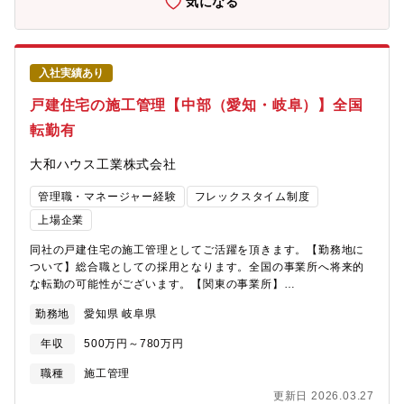
気になる
場合、一定期間転居なく同一エリアで勤務できる制度となりま
ん、作図もオペレーターが各支店ごとに配置されており、フロン
す。活用例：「3歳未満の同居のお子様の育児をされている」場
ト業務としてお客様との家づくりに集中することができます。エ
合、会社より承認された期間、転居を必要とする異動がなく、現
クステリア・インテリアについてもコーディネーターとともに連
在の勤務エリアを継続可能。■スライド勤務部署の勤務形態や自身
携し、こだわりをもって設計することが可能です。★お客様に寄
の暮らしに合わせ8時から17時、10時から19時など、勤務時間を
入社実績あり
り添って設計をやりたい方にとって理想的な環境がございます。
調整できます。■your ホリデー制度活用月1回 水日休みを土日休
【設計職のインタビュー動画はこちら】
戸建住宅の施工管理【中部（愛知・岐阜）】全国
みに転換できる制度。■有給取得率向上目標：会社として掲げてい
https://www.youtube.com/watch?v=NRk0U2BKNHc&t=82s【入
る有給取得率70％以上を達成するため、支店ごとで有給奨励日を
転勤有
社後のキャリアパス例】〇入社後～1年程度：作図を中心とした業
作るなど様々な取り組みも実施しています。※2023年度実績：
務で商品やシステムに慣れて頂きます。○1年～３年：一気通貫で
80.3％ 2024年度実績：79.9％
大和ハウス工業株式会社
の設計でお客様との家づくりをご経験○３年～：チーフアーキテク
トや構造スペシャリストなど、社内認定制度を目指していただけ
管理職・マネージャー経験
フレックスタイム制度
ます。【キャリア支援】トップアップを図る研修プログラムを一
部ご紹介いたします。■社内認定制度 チーフアーキテクト良質な
上場企業
住まいづくりを支える設計者を育成するために「チーフアーキテ
同社の戸建住宅の施工管理としてご活躍を頂きます。【勤務地に
クト」制度を運用しています。※認定されたチーフアーキテクト
ついて】総合職としての採用となります。全国の事業所へ将来的
は、「特別研修費」の名称でさらなる知識・経験を積み、自己を
な転勤の可能性がございます。【関東の事業所】
成長させるための費用として50万/年 を支給。※チーフアーキテク
https://www.daiwahouse.co.jp/officeHP/kanto/index.asp【大和
トに認定されると、研修プログラムにて、外部の建築家やクリエ
勤務地
愛知県 岐阜県
ハウスの戸建て事業】
ーターなどを招き、作品評価会、作品見学、講演会、ワークショ
https://www.daiwahouse.com/businessfield/housing/kodate.html
ップなどを行います。トップランナーだけが集まり高い次元での
年収
500万円～780万円
研鑽を図ることができる環境です。■その他、WEB形式で外構・
家具等の専門性を高める研修や、メーカー様のショールーム見
職種
施工管理
学、支店間の交流等、技術研鑽の機会が多数ございます。【WLB
更新日 2026.03.27