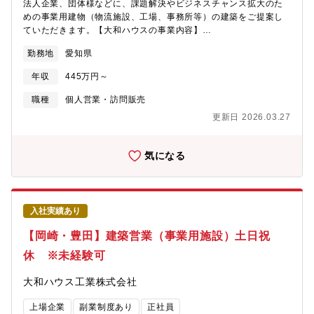
法人企業、団体様などに、課題解決やビジネスチャンス拡大のた
めの事業用建物（物流施設、工場、事務所等）の建築をご提案し
ていただきます。【大和ハウスの事業内容】
https://www.daiwahouse.co.jp/company/work/index.html【大和
勤務地
愛知県
ハウスの採用ページ】～大和ハウスについてや働く環境などの記
載があります～
年収
445万円～
https://www.daiwahouse.co.jp/recruit/index.html?
page=from_header～キャリア採用ページ～
職種
個人営業・訪問販売
https://job.axol.jp/vb/c/daiwahouse/public/top～新卒ページ～
更新日 2026.03.27
https://www.daiwahouse.co.jp/recruit/freshers/index.html■働く
スタッフ紹介
https://www.daiwahouse.co.jp/recruit/person/index.html
気になる
入社実績あり
【岡崎・豊田】建築営業（事業用施設）土日祝
休 ※未経験可
大和ハウス工業株式会社
上場企業
副業制度あり
正社員