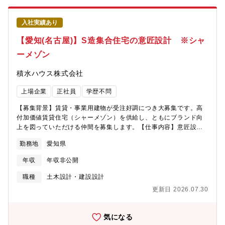
勤務形態や自身の暮らしに合わせ8時から17時、10時から19時な
なります。・常駐型専任の配置技術者（監理技術者、主任技術
ど、勤務時間を調整できます。■your ホリデー制度活用月1回 水
者）として、主に現場で品質・安全管理に従事する業務となりま
日休みを土日休みに転換できる制度。■有給取得率向上目標：会社
入社実績あり
す。※巡回・常駐等の業務のお任せの仕方は各支店状況やご本人
として掲げている有給取得率70％以上を達成するため、支店ごと
のこれまでのご経験を含めて判断させていただきます。【入社後
【愛知(名古屋)】S造集合住宅の意匠設計 ※シャ
で有給奨励日を作るなど様々な取り組みも実施しています。
のキャリアパス例】入社後～1年程度専任として1現場を担当。基
※2023年度実績：80.3％ 2024年度実績：79.9％
ーメゾン
本的には現場常駐、当社の施工管理における安全・品質・原価・
工程管理を習得いただきます。○1年～３年自身の管理物件と併せ
積水ハウス株式会社
て複数現場を管理し、幅広い知識と建築業務スキルを習得いただ
きます。○３年～即戦力として課員を統率いただきます。また、チ
上場企業
正社員
学歴不問
ーフコンストラクターとなり社内でも影響力を発揮いただけま
す。【業務形態について】・巡回型配置技術者や建方施工を委託
【募集背景】賃貸・事業用建物が受注好調につき大募集です。高
している積水ハウス建設グループを包括する業務となります。・
付加価値賃貸住宅（シャーメゾン）を供給し、ともにブランド向
常駐型 専任の配置技術者（監理技術者、主任技術者）として、
上を図っていただける仲間を募集します。【仕事内容】意匠設計
主に現場で品質・安全管理に従事する業務となります。【働き
担当として、集合住宅の契約前の企画フェーズから基本、実施、
方】※平均残業時間25H程度。※休日は日・水・祝日。重要イベ
勤務地
愛知県
着工後まで一貫して担当いただきます。【担当物件について】※
ントが休日と重なる場合はその日は出勤頂き、支障のない平日に
エリアにより変動します。・担当物件数：常時5棟程度、年間７
代休を取って頂きます。【WLBバランス実現に向けた制度例】■勤
年収
年収非公開
~10棟程度・平均受注金額：2～3億円程度・設計期間：基本設計
務エリア継続制度①治療/②介護/③育児のいずれかを理由とする場
と実施設計で6か月前後・用途割合：共同住宅：8割オーナー宅・
職種
土木設計・建設設計
合、一定期間転居なく同一エリアで勤務できる制度となります。
店舗・事務所・クリニック併用共同住宅、非住宅：1～2割・エリ
活用例：「3歳未満の同居のお子様の育児をされている」場合、会
更新日 2026.07.30
ア：配属支店近郊【働き方】※平均残業時間45H程度。※休日は
社より承認された期間、転居を必要とする異動がなく、現在の勤
土日祝日としております。休日出勤があった場合は原則代休を取
務エリアを継続可能。■スライド勤務部署の勤務形態や自身の暮ら
って頂きます。【体制】確認申請や積算・発注はもちろん、作図
気になる
しに合わせ8時から17時、10時から19時など、勤務時間を調整で
もオペレーターが各支店ごとに配置されており、フロント業務と