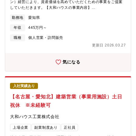
ン）経営により、資産価値を高めていただくための事業をご提案
していただきます。【大和ハウスの事業内容】
https://www.daiwahouse.co.jp/company/work/index.html【大和
勤務地
愛知県
ハウスの採用ページ】～大和ハウスについてや働く環境などの記
載があります～
年収
445万円～
https://www.daiwahouse.co.jp/recruit/index.html?
page=from_header～キャリア採用ページ～
職種
個人営業・訪問販売
https://job.axol.jp/vb/c/daiwahouse/public/top～新卒ページ～
更新日 2026.03.27
https://www.daiwahouse.co.jp/recruit/freshers/index.html■働く
スタッフ紹介
https://www.daiwahouse.co.jp/recruit/person/index.html
気になる
入社実績あり
【名古屋・愛知北】建築営業（事業用施設）土日
祝休 ※未経験可
大和ハウス工業株式会社
上場企業
副業制度あり
正社員