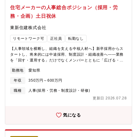
住宅メーカーの人事総合ポジション（採用・労
務・企画）土日祝休
東新住建株式会社
リモートワーク可
正社員
転勤なし
【人事領域を横断し、組織を支える中核人材へ】新卒採用からス
タートし、将来的には中途採用、制度設計・組織改善へ――業務
を「回す・運用する」だけでなくメンバーとともに「広げる・創
っていく」ことに挑戦できるポジションです。■概要愛知県稲沢市
勤務地
愛知県
に本社を置く総合住宅企業のバックオフィスにおいて、人事業務
全般を幅広くお任せします。まずはご経験に応じて、新卒採用業
年収
350万円～600万円
務を中心に担当いただきますが、将来的には組織課題の改善や制
度設計、人材育成など、幅広い領域に関わっていただくことを想
職種
人事(採用・労務・制度設計・研修)
定しています。■業務内容・中途／新卒採用業務・応募者対応、紹
更新日 2026.07.28
介会社対応・社員面談、定着支援・人事評価制度の運用改善・社
員教育、研修企画・労務対応、勤怠管理、制度運用・組織課題に
対する改善提案■会社の魅力・特徴：・分譲住宅・賃貸住宅・定期
気になる
借地を展開する総合住宅メーカーであり、累計24000棟を超える
豊富な実績・自社内で用地仕入れ～建設～販売まで一貫して行う
ことで、他住宅メーカーにない十家族十色の住宅設計を実現して
おり、少数家族向けの住宅や再生可能エネルギー活用の住宅な