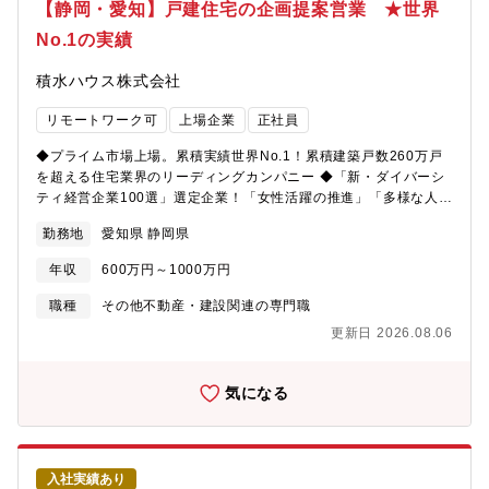
を伺い、課題を解決しながら、具体的なプランを作成します● そ
【静岡・愛知】戸建住宅の企画提案営業 ★世界
貸住宅経営(アパート・マンション経営)：
の時点での快適さだけでなく、家族の成長やライフスタイルの変
https://www.sekisuihouse.co.jp/shm-keiei/【モデル年収】<33
No.1の実績
化など、お客様の将来をも見据えた提案を行うことで、長く暮ら
歳、家族(配偶者、子供2名) 扶養の場合>約1,000万円（基本給
し続ける中でさらに満足が高まっていく住まいを実現します● 大
34.0万円/月、家族手当：2.7万円/月、営業手当：5.4万円/月、賞
積水ハウス株式会社
切なのは、心から信頼しあえる関係を築くこと。誠実な姿勢で対
与：202万円/年、営業系業績手当：313.6万円/年)※あくまでもモ
話を重ね、時には言葉にならない想いまでも感じ取り、そのお客
デルであり、経験・スキルを考慮し優遇がございます。
リモートワーク可
上場企業
正社員
様にとっての「理想の一邸」の実現に努めます。ご契約に至った
後も、建築・お引き渡しと、常に営業社員が責任をもって窓口と
◆プライム市場上場。累積実績世界No.1！累積建築戸数260万戸
なります● さらにお引き渡し後も末永いお付き合いを重ね、お客
を超える住宅業界のリーディングカンパニー ◆「新・ダイバーシ
様満足をどこまでも追求。そうした中で築かれたお客様との信頼
ティ経営企業100選」選定企業！「女性活躍の推進」「多様な人財
関係が、また新たな出会いへと繋がっていきます【キャリアパ
の活躍」「多様な働き方の推進」【募集背景】事業拡大に向けた
ス】入社後はリーダーや支店長を目指すことが可能です。【配属
勤務地
愛知県 静岡県
増員募集【業務内容】戸建住宅を販売する支店の営業担当とし
組織】中部第一営業本部【就業環境】■定年：65歳■「女性活躍の
て、お客様との出会いから住まいのお引き渡しまで全てのプロセ
推進」「多様な人財の活躍」「多様な働き方の推進」をダイバー
年収
600万円～1000万円
スで窓口となります。お客様との信頼関係を築き、一緒に理想の
シティ推進方針の3つの柱とし、従業員と企業がともに持続可能な
住まいづくりを目指す創造的な仕事です。業務は下記の通り幅広
職種
その他不動産・建設関連の専門職
成長を実践できる環境や仕組みづくりに取り組んでいます。■子育
く、それらの仕事を設計・現場監督・総務等とともに行う中で中
てを応援する社会を先導する「キッズ・ファースト企業」とし
更新日 2026.08.06
心的役割を担います。主な業務：・引合活動（お客様探し）：展
て、 2018年9月より3歳未満の子をもつ従業員を対象に「男性社
示場接客、訪問営業、ルート営業（不動産会社や金融機関等）・
員1ヶ月以上の育児休業完全取得」を推進しています。男性育休
新築計画が具体化するまでの信頼関係構築・新たな住まいのご要
気になる
100%取得、女性社員の育休取得後の復職率は97％です。■社員一
望に関するヒアリング・邸別自由設計の強みを活かしたプラン提
人ひとりにiPadなどのスマートデバイスを導入し、業務効率・情
案・最適な資金計画の立案やアドバイス・お引き渡しまでの細や
報共有のスピード向上をはかるなどIT環境が整っています。【数
かなお客様フォロー● まずは、展示場でのお客様対応や担当エリ
値で見る積水ハウス】 平均年齢 43.5歳、平均勤続年数 16.2
アへの訪問活動などを通じて、市場・新規顧客開拓からスター
年、平均年間給与 9,071,924円（2025年度有価証券報告書より・
入社実績あり
ト。住まいを検討されるお客様がいらっしゃれば、ご要望や条件