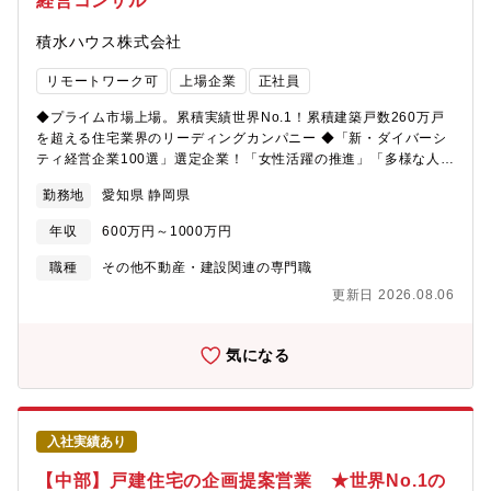
経営コンサル
積水ハウス株式会社
リモートワーク可
上場企業
正社員
◆プライム市場上場。累積実績世界No.1！累積建築戸数260万戸
を超える住宅業界のリーディングカンパニー ◆「新・ダイバーシ
ティ経営企業100選」選定企業！「女性活躍の推進」「多様な人財
の活躍」「多様な働き方の推進」【募集背景】事業拡大に向けた
勤務地
愛知県 静岡県
増員募集【業務内容】賃貸住宅を主に、お客様に合わせて様々な
土地活用を提案する不動産経営コンサルタントをお任せします。
年収
600万円～1000万円
主として賃貸住宅シャーメゾンを販売する支店の営業担当とし
て、賃貸住宅だけでなく医療・介護・福祉関連施設や保育所な
職種
その他不動産・建設関連の専門職
ど、様々なメニューからお客様のニーズに合わせた最適な土地活
更新日 2026.08.06
用を提案いただきます。お客様は地主様など個人の方から企業や
大学など法人まで多岐に渡ります。主な業務：・引合活動(お客様
探し)：訪問営業(エリアワークや電話営業等)、ルート営業(不動産
気になる
会社や金融機関等)を行い新規開拓いただきます。・請負契約：契
約までに、マーケット分析、役所調査、権利関係の調査、事業収
支計画の作成・建物お引渡し・提案の未来責任(長期安定経営に向
けたオーナーフォロー)【キャリアパス】入社後はリーダーや支店
入社実績あり
長を目指すことが可能です。【配属組織】中部建築事業本部【同
ポジションの魅力】・経営にも地域活性にも繋がる適切なご提案
【中部】戸建住宅の企画提案営業 ★世界No.1の