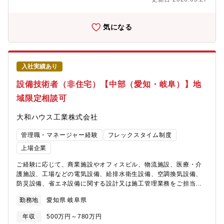
ープの事業領域～
https://www.daiwahouse.com/businessfield/index.html
気になる
入社実績あり
設備技術者（非住宅）【中部（愛知・岐阜）】地
域限定相談可
大和ハウス工業株式会社
管理職・マネージャー経験
フレックスタイム制度
上場企業
ご経験に応じて、商業施設やオフィスビル、物流施設、医療・介
護施設、工場などの電気設備、給排水衛生設備、空調換気設備、
防災設備、省エネ設備に関する設計又は施工管理業務をご担当い
ただきます。【勤務地に関して】北海道、東北、関東、中部、近
勤務地
愛知県 岐阜県
畿、中国、四国、九州、沖縄など全国の事業所 （希望考慮しま
す）※地域限定社員の処遇もあります。≪中部エリアの事業所一
年収
500万円～780万円
覧