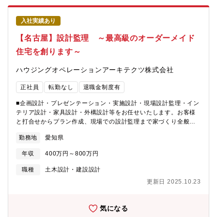
入社実績あり
【名古屋】設計監理 ～最高級のオーダーメイド
住宅を創ります～
ハウジングオペレーションアーキテクツ株式会社
正社員
転勤なし
退職金制度有
■企画設計・プレゼンテーション・実施設計・現場設計監理・イン
テリア設計・家具設計・外構設計等をお任せいたします。お客様
と打合せからプラン作成、現場での設計監理まで家づくり全般を
行っていただきます。お客様が思い描く理想以上の住宅を作り上
勤務地
愛知県
げるために、様々な提案を行っていきます。商品ではない、唯一
無二のお客様の大切な財産をつくるやりがいのある仕事です。
年収
400万円～800万円
【特徴】設計を行うのは、高級注文住宅。伝統の様式美に現代的
な先端の感性を調和させ、その土地の「文化」になるような味わ
職種
土木設計・建設設計
いを持つ建築を手掛けている同社。お客様の家に対するイメー
更新日 2025.10.23
ジ・想い・期待を実現させていくプランニング・設計をお任せし
ます。一つ一つの素材や作業費も高額なため、些細な設計ミスが
莫大な損失に繋がります。お客様の「財産」を創るという使命
気になる
感・義務感と共に、慎重さが求められる業務です。