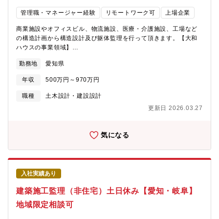
管理職・マネージャー経験
リモートワーク可
上場企業
商業施設やオフィスビル、物流施設、医療・介護施設、工場など
の構造計画から構造設計及び躯体監理を行って頂きます。【大和
ハウスの事業領域】
https://www.daiwahouse.co.jp/index.html【組織構成】構造設計
勤務地
愛知県
担当：全国250名 名古屋26名【働き方】残業30～40時間程度
※リモート勤務可（フル在宅はNG）【大和ハウスの採用ページ】
年収
500万円～970万円
～大和ハウスについてや働く環境などの記載があります～
https://www.daiwahouse.co.jp/recruit/index.html?
職種
土木設計・建設設計
page=from_header～キャリア採用ページ～
更新日 2026.03.27
https://job.axol.jp/vb/c/daiwahouse/public/top～新卒ページ～
https://www.daiwahouse.co.jp/recruit/freshers/index.html■働く
スタッフ紹介
気になる
https://www.daiwahouse.co.jp/recruit/person/index.html【大和
ハウスのパーパス】生きる歓びを、未来の景色に。
https://www.daiwahouse.co.jp/sustainable/yume.html
入社実績あり
建築施工監理（非住宅）土日休み【愛知・岐阜】
地域限定相談可