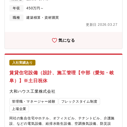
り上げの6割を超え今や住宅領域と互角に並ぶまでの事業成長を見
せています。《おすすめポイント》★複合商業施設や医療施設、
年収
450万円～
物流施設などの大規模物件など幅広い建築物に携われます。～大
和ハウスグループの事業領域～
職種
建築積算・資材購買
https://www.daiwahouse.com/businessfield/index.html
更新日 2026.03.27
気になる
入社実績あり
賃貸住宅設備（設計、施工管理【中部（愛知・岐
阜）】※土日祝休
大和ハウス工業株式会社
管理職・マネージャー経験
フレックスタイム制度
上場企業
同社の集合住宅やホテル、オフィスビル、テナントビル、介護施
設、などの電気設備、給排水衛生設備、空調換気設備、防災設