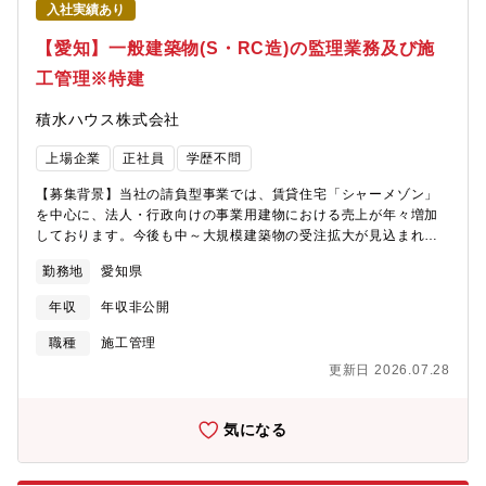
年、平均年間給与 9,071,924円（2025年度有価証券報告書より・
入社実績あり
2026年1月31日現在）【ご参考】・戸建住宅・注文住宅：
【愛知】一般建築物(S・RC造)の監理業務及び施
https://www.sekisuihouse.co.jp/kodate/・転職者インタビュー：
https://www.saiyo-sekisuihouse.jp/career/mid-career/01/・第7
工管理※特建
次中期経営計画：
https://www.sekisuihouse.co.jp/company/financial/library/ir_d
積水ハウス株式会社
デル年収】<33歳、家族(配偶者、子供2名) 扶養の場合>約1,000万
円（基本給34.0万円/月、家族手当：2.7万円/月、営業手当：5.4万
上場企業
正社員
学歴不問
円/月、賞与：202万円/年、営業系業績手当：313.6万円/年)※あく
までもモデルであり、経験・スキルを考慮し優遇がございます。
【募集背景】当社の請負型事業では、賃貸住宅「シャーメゾン」
を中心に、法人・行政向けの事業用建物における売上が年々増加
しております。今後も中～大規模建築物の受注拡大が見込まれて
おり、事業のさらなる発展に向けて人員を強化する方針です。共
勤務地
愛知県
に成長し、挑戦していただける仲間を募集いたします。【仕事内
容】賃貸マンション・介護施設・ホテル・クリニック・オフィ
年収
年収非公開
ス・倉庫・商業施設等の特殊建築物・中高層建築物の建築におい
て、元請けの立場で施工計画の確認・指導、工程・安全・品質管
職種
施工管理
理、下請業者の管理や、お客様対応や近隣対応に従事いただきま
更新日 2026.07.28
す。※100%元請けです。【担当物件について】・オーナー様：個
人・法人・公共と案件によって異なります。・担当物件数：常時1
棟担当。*リーダーになると3～5名の現場監督の支援・指導をして
気になる
いただきます。・平均受注金額：10～20億程度工期：20～24か
月程度用途割合：賃貸マンションをメインに介護施設・ホテル・
クリニック・オフィス・倉庫・商業施設等の特殊建築物・中高層