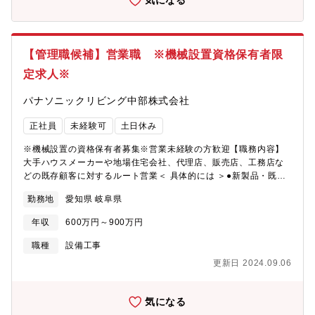
気になる
【管理職候補】営業職 ※機械設置資格保有者限
定求人※
パナソニックリビング中部株式会社
正社員
未経験可
土日休み
※機械設置の資格保有者募集※営業未経験の方歓迎【職務内容】
大手ハウスメーカーや地場住宅会社、代理店、販売店、工務店な
どの既存顧客に対するルート営業＜ 具体的には ＞●新製品・既存
商品の紹介 ●商品提案・推進 ●見積もり・プラン作成 ●
勤務地
愛知県 岐阜県
発注手配 ●納品 ●アフターサービス受付【募集背景】機械
設置資格保有者が社内で不足しており、人材不足を解消するため
年収
600万円～900万円
の募集。
職種
設備工事
更新日 2024.09.06
気になる