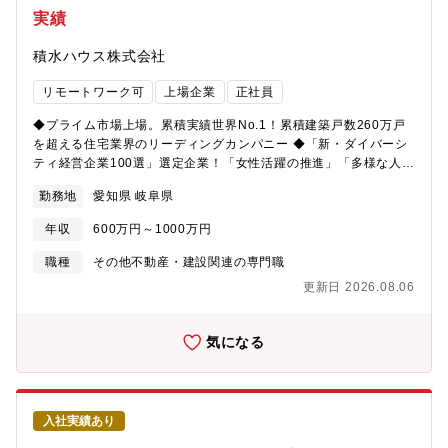
を実施することができます・大規模な案件も多く、設計など社内
実績
のスタッフだけでなく銀行や税理士をパートナーとしてプロジェ
クトの中心的役割を担うことも可能です・マーケティングから提
積水ハウス株式会社
案まで行うことができ、0から創り上げる達成感がやりがいに繋が
ります【就業環境】■定年：65歳■「女性活躍の推進」「多様な人
リモートワーク可
上場企業
正社員
財の活躍」「多様な働き方の推進」をダイバーシティ推進方針の3
つの柱とし、従業員と企業がともに持続可能な成長を実践できる
◆プライム市場上場。累積実績世界No.1！累積建築戸数260万戸
環境や仕組みづくりに取り組んでいます。■子育てを応援する社会
を超える住宅業界のリーディングカンパニー ◆「新・ダイバーシ
を先導する「キッズ・ファースト企業」として、 2018年9月より
ティ経営企業100選」選定企業！「女性活躍の推進」「多様な人財
3歳未満の子をもつ従業員を対象に「男性社員1ヶ月以上の育児休
の活躍」「多様な働き方の推進」【募集背景】事業拡大に向けた
業完全取得」を推進しています。男性育休100%取得、女性社員の
勤務地
愛知県 岐阜県
増員募集【業務内容】戸建住宅を販売する支店の営業担当とし
育休取得後の復職率は97％です。■社員一人ひとりにiPadなどの
て、お客様との出会いから住まいのお引き渡しまで全てのプロセ
スマートデバイスを導入し、業務効率・情報共有のスピード向上
年収
600万円～1000万円
スで窓口となります。お客様との信頼関係を築き、一緒に理想の
をはかるなどIT環境が整っています。【数値で見る積水ハウ
住まいづくりを目指す創造的な仕事です。業務は下記の通り幅広
職種
その他不動産・建設関連の専門職
ス】 ▽決算期 ▽売上 ▽経常利益 2026 年 1 月期 ---
く、それらの仕事を設計・現場監督・総務等とともに行う中で中
-4,197,922百万円 ----327,800百万円2025 年 1 月期 ---
更新日 2026.08.06
心的役割を担います。主な業務：・引合活動（お客様探し）：展
-4,058,583百万円 ----301,627百万円2024 年 1 月期 ---
示場接客、訪問営業、ルート営業（不動産会社や金融機関等）・
-3,107,242百万円 ----268,248百万円 平均年齢 43.5歳、平均勤続
新築計画が具体化するまでの信頼関係構築・新たな住まいのご要
気になる
年数 16.2年、平均年間給与 9,071,924円（2025年度有価証券報
望に関するヒアリング・邸別自由設計の強みを活かしたプラン提
告書より・2026年1月31日現在）【ご参考】・転職者インタビュ
案・最適な資金計画の立案やアドバイス・お引き渡しまでの細や
ー： https://www.saiyo-
かなお客様フォロー● まずは、展示場でのお客様対応や担当エリ
sekisuihouse.jp/career/job/#detail01・第7次中期経営計画：
アへの訪問活動などを通じて、市場・新規顧客開拓からスター
https://www.sekisuihouse.co.jp/company/financial/library/ir_do
入社実績あり
ト。住まいを検討されるお客様がいらっしゃれば、ご要望や条件
土地活用： https://www.sekisuihouse.co.jp/land_usage/・賃