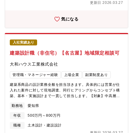
更新日 2026.03.27
オフィスビル、物流施設、医療・介護施設、工場などの施工管理
業務《おすすめポイント》★複合商業施設や医療施設、物流施設
などの大規模物件など幅広い建築物に携われます。
気になる
入社実績あり
建築設計職（非住宅）【名古屋】地域限定相談可
大和ハウス工業株式会社
管理職・マネージャー経験
上場企業
副業制度あり
建築系商品の設計業務全般を担当頂きます。具体的には営業が仕
入れた案件に対して現地調査、同行ヒアリングからコンセプト構
築、基本・実施設計まで一貫して担当します。【対象】中高層マ
ンション、商業施設、オフィスビル、物流施設、医療・介護施
勤務地
愛知県
設、工場など◇建築事業(非住宅領域)について…住宅メーカーとし
て知られる大和ハウス工業ですが、非住宅事業の売り上げの6割を
年収
500万円～800万円
超え今や住宅領域と互角に並ぶまでの事業成長を見せています。
《おすすめポイント》★複合商業施設や医療施設、物流施設など
職種
土木設計・建設設計
の大規模物件など幅広い建築物に携われます。～大和ハウスグル
更新日 2026.03.27