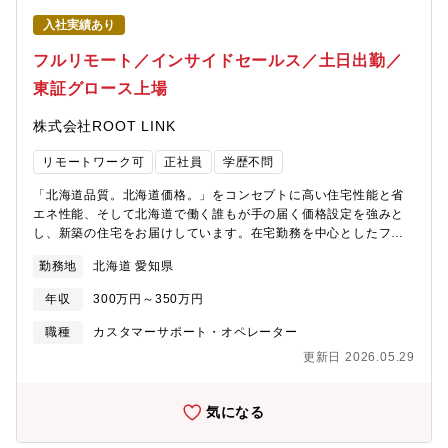
を実施して、働き方改革に力をいれています。振替休日の取得も
入社実績あり
徹底しており、社員やその家族の時間も大切にする社風です。
フルリモート／インサイドセールス／土日出勤／
東証グロース上場
株式会社ROOT LINK
リモートワーク可
正社員
学歴不問
「北海道品質。北海道価格。」をコンセプトに高い住宅性能と省
エネ性能、そして北海道で働く誰もが手の届く価格設定を強みと
し、新築の住宅をお届けしています。在宅勤務を中心としたフレ
キシブルな働き方で「事業の根幹」である集客を推進し、営業を
勤務地
北海道 愛知県
サポートします。【具体的な業務内容】■資料請求の実績があるお
客様への架電業務■ショールームやモデルハウス見学のご案内■来
年収
300万円～350万円
場予約の管理■資料作成・事務作業（イベント案内のための簡単な
資料作成など）
職種
カスタマーサポート・オペレーター
更新日 2026.05.29
気になる