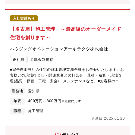
入社実績あり
【名古屋】施工管理 ～最高級のオーダーメイド
住宅を創ります～
ハウジングオペレーションアーキテクツ株式会社
正社員
退職金制度有
■完全自由設計の住宅の施工管理業務全般をお任せいたします。お
客様との現場打合せ・関連業者との打合せ・見積・積算・現場管
理(品質・原価・工程・安全)・メンテナンスなど。■お客様のニー
ズを最終的に形にしていくことがミッションです。設計通りに仕
勤務地
愛知県
上げるだけでなく、現場レベルでの提案から、設計以上のものを
作り上げていくことを大切にしています。【年間施工実績】年間
年収
400万円～800万円
※経験に応ず
約25棟前後★1棟1棟の単価が高く工期が長い案件が多いです。
職種
施工管理
更新日 2025.01.20