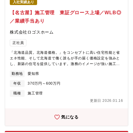
入社実績あり
ど、従来のファミリー層向け住宅の常識を超え、新しい人々の暮
らし方を提供できる住宅づくりに力を入れております。・福利厚
【名古屋】施工管理 東証グロース上場／WLB◎
生充実（住宅関連支援・社員割引など）・現場や経営層と連携し
／業績手当あり
ながら、人や組織の課題解決に関わる経験が得られます。
株式会社ロゴスホーム
正社員
「北海道品質。北海道価格。」をコンセプトに高い住宅性能と省
エネ性能、そして北海道で働く誰もが手の届く価格設定を強みと
し、新築の住宅を提供しています。激務のイメージが強い施工管
理職ですがANDPADを活用しながら生産性の向上や効率化に取り
勤務地
愛知県
組んできました。また、繁忙期以外の20時以降の残業を禁止して
おり、20時にパソコンがシャットダウンされる仕組みを設けてい
年収
370万円～600万円
ます。もちろん、休日もパソコンが使用できませんので、On・Off
のメリハリをつけやすい環境を整備しています。・注文住宅：2×
職種
施工管理
６工法/企画住宅：2×4工法・25坪～35坪程度・年間担当棟数25～
更新日 2026.01.16
30棟程度【具体的な業務内容】・図面確認・施工計画・着工前確
認・品質管理・工程管理・安全管理・お引渡し【ロゴスホームで
働く魅力】■営業、設計、コーディネーター、施工管理、申請業務
気になる
などの分業制集客や土地仕入の専門部隊もおり、分業することに
より効率化を図っており、営業の仕事に注力できる環境です！■ワ
ークライフバランスも充実20時以降と休日はPCのシャットダウン