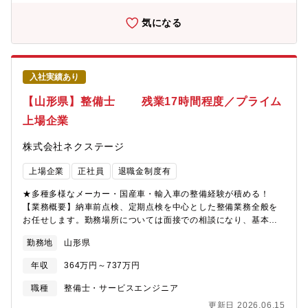
の特徴・魅力【残業少な目でプライベートも充実】月残業17時間
以内。完全予約制であるため業務負担がかかりづらいです。【多
気になる
種多様な車種でスキルアップ】様々な車種に触って頂く機会があ
ることと、整備業務全般だけでなくお客様へのご説明もして頂く
ことで、ご自身のスキルも高めることが可能【キャリアアップの
チャンスがある】現在、複数店舗展開を行っている同社。その
入社実績あり
為、早い段階でキャリアアップができる状態です。若くしてリー
ダーになれるのも夢ではありません。新規店舗が増えているため
【山形県】整備士 残業17時間程度／プライム
新店舗のリーダーをすることもできます。最短1～3年で工場長へ
上場企業
の昇格の可能性あり。■同社の魅力【圧倒的な成長スピード】当社
は2022年に売上高4,100億円を突破。ここ10年で売上高は約20
株式会社ネクステージ
倍。そして現在も成長を続けています。顧客満足度だけでなく、
従業員満足度でもNo.1を目指し「みんなに愛されるクルマ屋さ
上場企業
正社員
退職金制度有
ん」を実現します。
★多種多様なメーカー・国産車・輸入車の整備経験が積める！
【業務概要】納車前点検、定期点検を中心とした整備業務全般を
お任せします。勤務場所については面接での相談になり、基本的
には希望を考慮いたします。【業務内容詳細】同社整備士とし
勤務地
山形県
て、点検業務・整備業務・各種用品取り付けを中心にお任せしま
す。具体的には業務の7割程度が点検・整備業務、残りが修理、車
年収
364万円～737万円
検です。※重整備はほとんど外注しているため、体への負担も少
なめ【同ポジションの特徴・魅力】＜残業少な目でプライベート
職種
整備士・サービスエンジニア
も充実＞月残業17時間以内。完全予約制であるため業務負担がか
更新日 2026.06.15