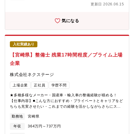
も充実＞月残業17時間以内。完全予約制であるため業務負担がか
更新日 2026.06.15
かりづらいです。＜多種多様な車種でスキルアップ＞様々な車種
に触って頂く機会があることと、整備業務全般だけでなくお客様
へのご説明もして頂くことで、ご自身のスキルも高めることが可
気になる
能＜キャリアアップのチャンスがある＞現在、複数店舗展開を行
っている同社。その為、早い段階でキャリアアップができる状態
です。若くしてリーダーになれるのも夢ではありません。新規店
舗が増えているため新店舗のリーダーをすることもできます。最
入社実績あり
短1～3年で工場長への昇格の可能性あり。
【宮崎県】整備士 残業17時間程度／プライム上場
企業
株式会社ネクステージ
上場企業
正社員
学歴不問
★多種多様なメーカー・国産車・輸入車の整備経験が積める！
【仕事内容】■こんな方におすすめ・プライベートとキャリアをど
ちらも充実させたい・これまでの経験を活かしながらさらにスキ
ルアップしたい・成長企業で共に成長しながら働きたい■業務概要
勤務地
宮崎県
納車前点検、定期点検を中心とした整備業務全般をお任せしま
す。勤務場所については面接での相談になり、基本的には希望を
年収
364万円～737万円
考慮いたします。■業務内容詳細同社整備士として、点検業務・整