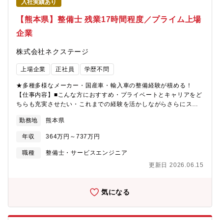
入社実績あり
短1～3年で工場長への昇格の可能性あり。
【熊本県】整備士 残業17時間程度／プライム上場
企業
株式会社ネクステージ
上場企業
正社員
学歴不問
★多種多様なメーカー・国産車・輸入車の整備経験が積める！
【仕事内容】■こんな方におすすめ・プライベートとキャリアをど
ちらも充実させたい・これまでの経験を活かしながらさらにスキ
ルアップしたい・成長企業で共に成長しながら働きたい■業務概要
勤務地
熊本県
納車前点検、定期点検を中心とした整備業務全般をお任せしま
す。勤務場所については面接での相談になり、基本的には希望を
年収
364万円～737万円
考慮いたします。■業務内容詳細同社整備士として、点検業務・整
備業務・各種用品取り付けを中心にお任せします。具体的には業
職種
整備士・サービスエンジニア
務の7割程度が点検・整備業務、残りが修理、車検です。※重整備
更新日 2026.06.15
はほとんど外注しているため、体への負担も少なめ■当ポジション
の特徴・魅力【残業少な目でプライベートも充実】月残業17時間
以内。完全予約制であるため業務負担がかかりづらいです。【多
気になる
種多様な車種でスキルアップ】様々な車種に触って頂く機会があ
ることと、整備業務全般だけでなくお客様へのご説明もして頂く
ことで、ご自身のスキルも高めることが可能【キャリアアップの