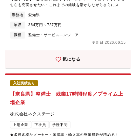
ちらも充実させたい・これまでの経験を活かしながらさらにスキ
ルアップしたい・成長企業で共に成長しながら働きたい■業務概要
勤務地
愛知県
納車前点検、定期点検を中心とした整備業務全般をお任せしま
す。勤務場所については面接での相談になり、基本的には希望を
年収
364万円～737万円
考慮いたします。■業務内容詳細同社整備士として、点検業務・整
備業務・各種用品取り付けを中心にお任せします。具体的には業
職種
整備士・サービスエンジニア
務の7割程度が点検・整備業務、残りが修理、車検です。※重整備
更新日 2026.06.15
はほとんど外注しているため、体への負担も少なめ■当ポジション
の特徴・魅力【残業少な目でプライベートも充実】月残業17時間
以内。完全予約制であるため業務負担がかかりづらいです。【多
気になる
種多様な車種でスキルアップ】様々な車種に触って頂く機会があ
ることと、整備業務全般だけでなくお客様へのご説明もして頂く
ことで、ご自身のスキルも高めることが可能【キャリアアップの
チャンスがある】現在、複数店舗展開を行っている同社。その
入社実績あり
為、早い段階でキャリアアップができる状態です。若くしてリー
ダーになれるのも夢ではありません。新規店舗が増えているため
【奈良県】整備士 残業17時間程度／プライム上
新店舗のリーダーをすることもできます。最短1～3年で工場長へ
場企業
の昇格の可能性あり。■同社の魅力【圧倒的な成長スピード】当社
は2022年に売上高4,100億円を突破。ここ10年で売上高は約20
株式会社ネクステージ
倍。そして現在も成長を続けています。顧客満足度だけでなく、
従業員満足度でもNo.1を目指し「みんなに愛されるクルマ屋さ
上場企業
正社員
学歴不問
ん」を実現します。
★多種多様なメーカー・国産車・輸入車の整備経験が積める！