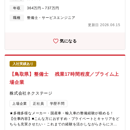
て、点検業務・整備業務・各種用品取り付けを中心にお任せしま
す。具体的には業務の7割程度が点検・整備業務、残りが修理、車
年収
364万円～737万円
検です。※重整備はほとんど外注しているため、体への負担も少
なめ【同ポジションの特徴・魅力】＜残業少な目でプライベート
職種
整備士・サービスエンジニア
も充実＞月残業17時間以内。完全予約制であるため業務負担がか
更新日 2026.06.15
かりづらいです。＜多種多様な車種でスキルアップ＞様々な車種
に触って頂く機会があることと、整備業務全般だけでなくお客様
へのご説明もして頂くことで、ご自身のスキルも高めることが可
気になる
能＜キャリアアップのチャンスがある＞現在、複数店舗展開を行
っている同社。その為、早い段階でキャリアアップができる状態
です。若くしてリーダーになれるのも夢ではありません。新規店
舗が増えているため新店舗のリーダーをすることもできます。最
入社実績あり
短1～3年で工場長への昇格の可能性あり。
【鳥取県】整備士 残業17時間程度／プライム上
場企業
株式会社ネクステージ
上場企業
正社員
学歴不問
★多種多様なメーカー・国産車・輸入車の整備経験が積める！
【仕事内容】■こんな方におすすめ・プライベートとキャリアをど
ちらも充実させたい・これまでの経験を活かしながらさらにスキ
ルアップしたい・成長企業で共に成長しながら働きたい■業務概要