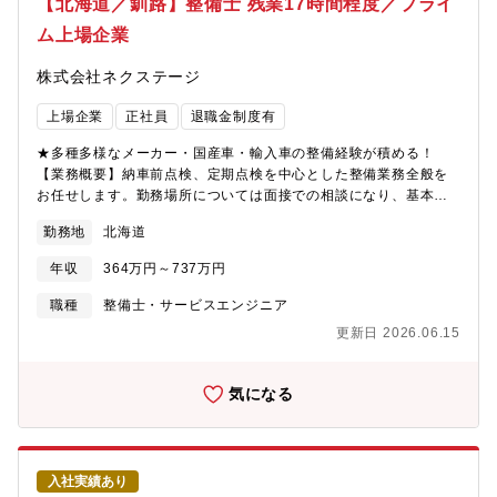
【北海道／釧路】整備士 残業17時間程度／プライ
新店舗のリーダーをすることもできます。最短1～3年で工場長へ
ム上場企業
の昇格の可能性あり。■同社の魅力【圧倒的な成長スピード】当社
は2022年に売上高4,100億円を突破。ここ10年で売上高は約20
株式会社ネクステージ
倍。そして現在も成長を続けています。顧客満足度だけでなく、
従業員満足度でもNo.1を目指し「みんなに愛されるクルマ屋さ
上場企業
正社員
退職金制度有
ん」を実現します。
★多種多様なメーカー・国産車・輸入車の整備経験が積める！
【業務概要】納車前点検、定期点検を中心とした整備業務全般を
お任せします。勤務場所については面接での相談になり、基本的
には希望を考慮いたします。【業務内容詳細】同社整備士とし
勤務地
北海道
て、点検業務・整備業務・各種用品取り付けを中心にお任せしま
す。具体的には業務の7割程度が点検・整備業務、残りが修理、車
年収
364万円～737万円
検です。※重整備はほとんど外注しているため、体への負担も少
なめ【同ポジションの特徴・魅力】＜残業少な目でプライベート
職種
整備士・サービスエンジニア
も充実＞月残業17時間以内。完全予約制であるため業務負担がか
更新日 2026.06.15
かりづらいです。＜多種多様な車種でスキルアップ＞様々な車種
に触って頂く機会があることと、整備業務全般だけでなくお客様
へのご説明もして頂くことで、ご自身のスキルも高めることが可
気になる
能＜キャリアアップのチャンスがある＞現在、複数店舗展開を行
っている同社。その為、早い段階でキャリアアップができる状態
です。若くしてリーダーになれるのも夢ではありません。新規店
舗が増えているため新店舗のリーダーをすることもできます。最
入社実績あり
短1～3年で工場長への昇格の可能性あり。