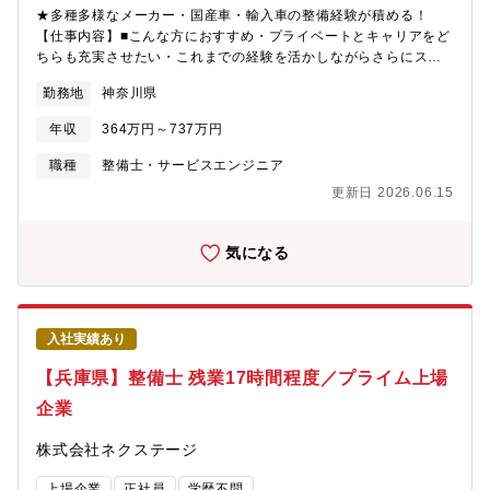
★多種多様なメーカー・国産車・輸入車の整備経験が積める！
【仕事内容】■こんな方におすすめ・プライベートとキャリアをど
ちらも充実させたい・これまでの経験を活かしながらさらにスキ
ルアップしたい・成長企業で共に成長しながら働きたい■業務概要
勤務地
神奈川県
納車前点検、定期点検を中心とした整備業務全般をお任せしま
す。勤務場所については面接での相談になり、基本的には希望を
年収
364万円～737万円
考慮いたします。■業務内容詳細同社整備士として、点検業務・整
備業務・各種用品取り付けを中心にお任せします。具体的には業
職種
整備士・サービスエンジニア
務の7割程度が点検・整備業務、残りが修理、車検です。※重整備
更新日 2026.06.15
はほとんど外注しているため、体への負担も少なめ■当ポジション
の特徴・魅力【残業少な目でプライベートも充実】月残業17時間
以内。完全予約制であるため業務負担がかかりづらいです。【多
気になる
種多様な車種でスキルアップ】様々な車種に触って頂く機会があ
ることと、整備業務全般だけでなくお客様へのご説明もして頂く
ことで、ご自身のスキルも高めることが可能【キャリアアップの
チャンスがある】現在、複数店舗展開を行っている同社。その
入社実績あり
為、早い段階でキャリアアップができる状態です。若くしてリー
ダーになれるのも夢ではありません。新規店舗が増えているため
【兵庫県】整備士 残業17時間程度／プライム上場
新店舗のリーダーをすることもできます。最短1～3年で工場長へ
企業
の昇格の可能性あり。■同社の魅力【圧倒的な成長スピード】当社
は2022年に売上高4,100億円を突破。ここ10年で売上高は約20
株式会社ネクステージ
倍。そして現在も成長を続けています。顧客満足度だけでなく、
従業員満足度でもNo.1を目指し「みんなに愛されるクルマ屋さ
上場企業
正社員
学歴不問