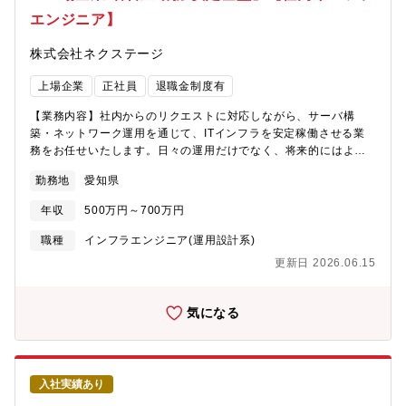
エンジニア】
株式会社ネクステージ
上場企業
正社員
退職金制度有
【業務内容】社内からのリクエストに対応しながら、サーバ構
築・ネットワーク運用を通じて、ITインフラを安定稼働させる業
務をお任せいたします。日々の運用だけでなく、将来的にはより
良いインフラ環境を目指した改善・企画にも関わっていただきま
勤務地
愛知県
す。【業務詳細】・社内ITインフラ全般（サーバ・ネットワー
ク・周辺環境）の設計・構築・運用をリーダーとして推進してい
年収
500万円～700万円
ただきます。・社内からの要望や課題を整理し、最適なインフラ
構成の検討や改善方針の策定を主導していただきます。・サーバ
職種
インフラエンジニア(運用設計系)
構築やネットワーク機器の設定については、メンバーへの指示・
更新日 2026.06.15
レビューを行い、必要に応じてご自身でも対応していただきま
す。・ネットワークの安定性・パフォーマンス向上を目的とした
改善施策の企画から実行までを担当していただきます。・チーム
気になる
内外と連携しながら、インフラ環境の標準化、運用ルールの整
備、障害の再発防止にも取り組んでいただきます。※経験豊富な
ベテランエンジニアも在籍しており、役割分担をしながらインフ
ラ全体を俯瞰してリードできる環境です。【仕事の魅力】・IT投
入社実績あり
資に積極的なため、業務に役立つ新たな技術や構成の提案が受け