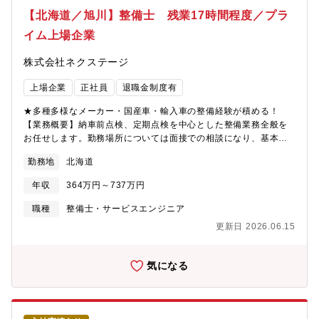
【北海道／旭川】整備士 残業17時間程度／プラ
イム上場企業
株式会社ネクステージ
上場企業
正社員
退職金制度有
★多種多様なメーカー・国産車・輸入車の整備経験が積める！
【業務概要】納車前点検、定期点検を中心とした整備業務全般を
お任せします。勤務場所については面接での相談になり、基本的
には希望を考慮いたします。【業務内容詳細】同社整備士とし
勤務地
北海道
て、点検業務・整備業務・各種用品取り付けを中心にお任せしま
す。具体的には業務の7割程度が点検・整備業務、残りが修理、車
年収
364万円～737万円
検です。※重整備はほとんど外注しているため、体への負担も少
なめ【同ポジションの特徴・魅力】＜残業少な目でプライベート
職種
整備士・サービスエンジニア
も充実＞月残業17時間以内。完全予約制であるため業務負担がか
更新日 2026.06.15
かりづらいです。＜多種多様な車種でスキルアップ＞様々な車種
に触って頂く機会があることと、整備業務全般だけでなくお客様
へのご説明もして頂くことで、ご自身のスキルも高めることが可
気になる
能＜キャリアアップのチャンスがある＞現在、複数店舗展開を行
っている同社。その為、早い段階でキャリアアップができる状態
です。若くしてリーダーになれるのも夢ではありません。新規店
舗が増えているため新店舗のリーダーをすることもできます。最