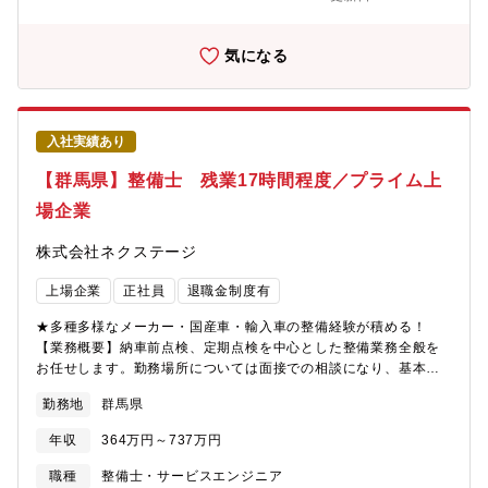
かりづらいです。＜多種多様な車種でスキルアップ＞様々な車種
に触って頂く機会があることと、整備業務全般だけでなくお客様
へのご説明もして頂くことで、ご自身のスキルも高めることが可
気になる
能＜キャリアアップのチャンスがある＞現在、複数店舗展開を行
っている同社。その為、早い段階でキャリアアップができる状態
です。若くしてリーダーになれるのも夢ではありません。新規店
舗が増えているため新店舗のリーダーをすることもできます。最
入社実績あり
短1～3年で工場長への昇格の可能性あり。
【群馬県】整備士 残業17時間程度／プライム上
場企業
株式会社ネクステージ
上場企業
正社員
退職金制度有
★多種多様なメーカー・国産車・輸入車の整備経験が積める！
【業務概要】納車前点検、定期点検を中心とした整備業務全般を
お任せします。勤務場所については面接での相談になり、基本的
には希望を考慮いたします。【業務内容詳細】同社整備士とし
勤務地
群馬県
て、点検業務・整備業務・各種用品取り付けを中心にお任せしま
す。具体的には業務の7割程度が点検・整備業務、残りが修理、車
年収
364万円～737万円
検です。※重整備はほとんど外注しているため、体への負担も少
なめ【同ポジションの特徴・魅力】＜残業少な目でプライベート
職種
整備士・サービスエンジニア