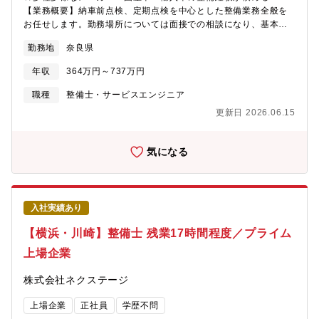
【業務概要】納車前点検、定期点検を中心とした整備業務全般を
お任せします。勤務場所については面接での相談になり、基本的
には希望を考慮いたします。【業務内容詳細】同社整備士とし
勤務地
奈良県
て、点検業務・整備業務・各種用品取り付けを中心にお任せしま
す。具体的には業務の7割程度が点検・整備業務、残りが修理、車
年収
364万円～737万円
検です。※重整備はほとんど外注しているため、体への負担も少
なめ【同ポジションの特徴・魅力】＜残業少な目でプライベート
職種
整備士・サービスエンジニア
も充実＞月残業17時間以内。完全予約制であるため業務負担がか
更新日 2026.06.15
かりづらいです。＜多種多様な車種でスキルアップ＞様々な車種
に触って頂く機会があることと、整備業務全般だけでなくお客様
へのご説明もして頂くことで、ご自身のスキルも高めることが可
気になる
能＜キャリアアップのチャンスがある＞現在、複数店舗展開を行
っている同社。その為、早い段階でキャリアアップができる状態
です。若くしてリーダーになれるのも夢ではありません。新規店
舗が増えているため新店舗のリーダーをすることもできます。最
入社実績あり
短1～3年で工場長への昇格の可能性あり。
【横浜・川崎】整備士 残業17時間程度／プライム
上場企業
株式会社ネクステージ
上場企業
正社員
学歴不問