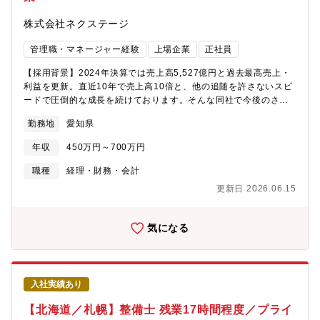
株式会社ネクステージ
管理職・マネージャー経験
上場企業
正社員
【採用背景】2024年決算では売上高5,527億円と過去最高売上・
利益を更新。直近10年で売上高10倍と、他の追随を許さないスピ
ードで圧倒的な成長を続けております。そんな同社で今後のさら
なる成長に向けた管理体制の強化と次世代のリーダーを担ってい
勤務地
愛知県
ただく方の採用を目指しています。【業務概要】経営の根幹を担
う財務（経営企画）業務をお任せします。入社後すぐはOJTで先
年収
450万円～700万円
輩社員と業務を進めていただきますので、ご経験の無い業務があ
ってもご安心ください。【業務内容詳細】■予算作成・各店舗の費
職種
経理・財務・会計
用精査・各部門の費用精査・業績予測の作成■予実管理・年次・月
更新日 2026.06.15
次決算の業績分析・四半期の費用分析■その他業務・資金管理サポ
ート・キャッシュフロー予算作成【組織構成】・配属：管理本
部 財務課・構成：次長1名、主任1名、スタッフ7名
気になる
入社実績あり
【北海道／札幌】整備士 残業17時間程度／プライ