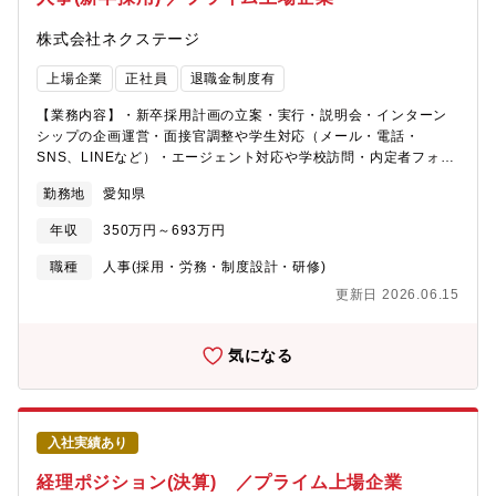
株式会社ネクステージ
上場企業
正社員
退職金制度有
【業務内容】・新卒採用計画の立案・実行・説明会・インターン
シップの企画運営・面接官調整や学生対応（メール・電話・
SNS、LINEなど）・エージェント対応や学校訪問・内定者フォロ
ー、イベント運営・採用広報（採用サイト、SNS運用など）
勤務地
愛知県
年収
350万円～693万円
職種
人事(採用・労務・制度設計・研修)
更新日 2026.06.15
気になる
入社実績あり
経理ポジション(決算) ／プライム上場企業