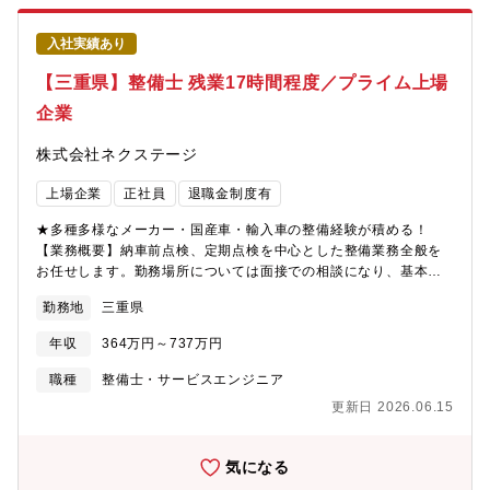
舗が増えているため新店舗のリーダーをすることもできます。最
短1～3年で工場長への昇格の可能性あり。
入社実績あり
【三重県】整備士 残業17時間程度／プライム上場
企業
株式会社ネクステージ
上場企業
正社員
退職金制度有
★多種多様なメーカー・国産車・輸入車の整備経験が積める！
【業務概要】納車前点検、定期点検を中心とした整備業務全般を
お任せします。勤務場所については面接での相談になり、基本的
には希望を考慮いたします。【業務内容詳細】同社整備士とし
勤務地
三重県
て、点検業務・整備業務・各種用品取り付けを中心にお任せしま
す。具体的には業務の7割程度が点検・整備業務、残りが修理、車
年収
364万円～737万円
検です。※重整備はほとんど外注しているため、体への負担も少
なめ【同ポジションの特徴・魅力】＜残業少な目でプライベート
職種
整備士・サービスエンジニア
も充実＞月残業17時間以内。完全予約制であるため業務負担がか
更新日 2026.06.15
かりづらいです。＜多種多様な車種でスキルアップ＞様々な車種
に触って頂く機会があることと、整備業務全般だけでなくお客様
へのご説明もして頂くことで、ご自身のスキルも高めることが可
気になる
能＜キャリアアップのチャンスがある＞現在、複数店舗展開を行