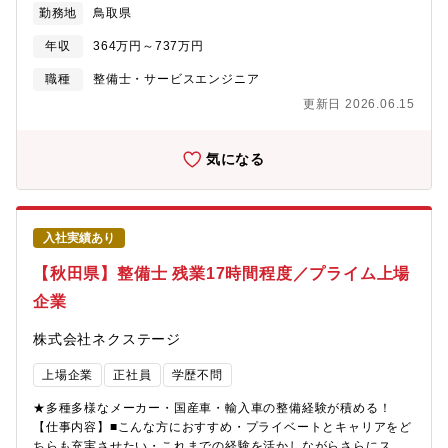
勤務地
鳥取県
納車前点検、定期点検を中心とした整備業務全般をお任せしま
す。勤務場所については面接での相談になり、基本的には希望を
年収
364万円～737万円
考慮いたします。■業務内容詳細同社整備士として、点検業務・整
備業務・各種用品取り付けを中心にお任せします。具体的には業
職種
整備士・サービスエンジニア
務の7割程度が点検・整備業務、残りが修理、車検です。※重整備
更新日 2026.06.15
はほとんど外注しているため、体への負担も少なめ■当ポジション
の特徴・魅力【残業少な目でプライベートも充実】月残業17時間
以内。完全予約制であるため業務負担がかかりづらいです。【多
気になる
種多様な車種でスキルアップ】様々な車種に触って頂く機会があ
ることと、整備業務全般だけでなくお客様へのご説明もして頂く
ことで、ご自身のスキルも高めることが可能【キャリアアップの
チャンスがある】現在、複数店舗展開を行っている同社。その
入社実績あり
為、早い段階でキャリアアップができる状態です。若くしてリー
ダーになれるのも夢ではありません。新規店舗が増えているため
【秋田県】整備士 残業17時間程度／プライム上場
新店舗のリーダーをすることもできます。最短1～3年で工場長へ
企業
の昇格の可能性あり。■同社の魅力【圧倒的な成長スピード】当社
は2022年に売上高4,100億円を突破。ここ10年で売上高は約20
株式会社ネクステージ
倍。そして現在も成長を続けています。顧客満足度だけでなく、
従業員満足度でもNo.1を目指し「みんなに愛されるクルマ屋さ
上場企業
正社員
学歴不問
ん」を実現します。
★多種多様なメーカー・国産車・輸入車の整備経験が積める！
【仕事内容】■こんな方におすすめ・プライベートとキャリアをど
ちらも充実させたい・これまでの経験を活かしながらさらにスキ