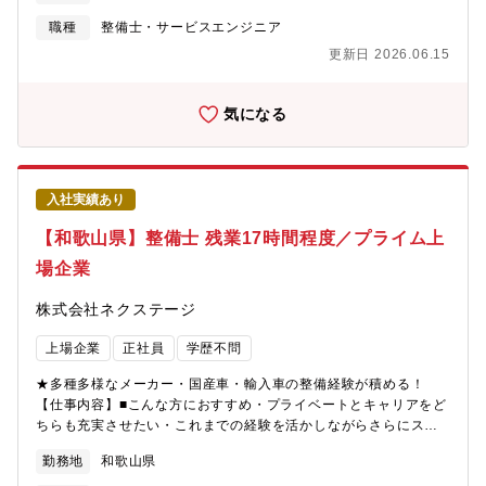
考慮いたします。■業務内容詳細同社整備士として、点検業務・整
備業務・各種用品取り付けを中心にお任せします。具体的には業
職種
整備士・サービスエンジニア
務の7割程度が点検・整備業務、残りが修理、車検です。※重整備
更新日 2026.06.15
はほとんど外注しているため、体への負担も少なめ■当ポジション
の特徴・魅力【残業少な目でプライベートも充実】月残業17時間
以内。完全予約制であるため業務負担がかかりづらいです。【多
気になる
種多様な車種でスキルアップ】様々な車種に触って頂く機会があ
ることと、整備業務全般だけでなくお客様へのご説明もして頂く
ことで、ご自身のスキルも高めることが可能【キャリアアップの
チャンスがある】現在、複数店舗展開を行っている同社。その
入社実績あり
為、早い段階でキャリアアップができる状態です。若くしてリー
ダーになれるのも夢ではありません。新規店舗が増えているため
【和歌山県】整備士 残業17時間程度／プライム上
新店舗のリーダーをすることもできます。最短1～3年で工場長へ
場企業
の昇格の可能性あり。■同社の魅力【圧倒的な成長スピード】当社
は2022年に売上高4,100億円を突破。ここ10年で売上高は約20
株式会社ネクステージ
倍。そして現在も成長を続けています。顧客満足度だけでなく、
従業員満足度でもNo.1を目指し「みんなに愛されるクルマ屋さ
上場企業
正社員
学歴不問
ん」を実現します。
★多種多様なメーカー・国産車・輸入車の整備経験が積める！
【仕事内容】■こんな方におすすめ・プライベートとキャリアをど
ちらも充実させたい・これまでの経験を活かしながらさらにスキ
ルアップしたい・成長企業で共に成長しながら働きたい■業務概要
勤務地
和歌山県
納車前点検、定期点検を中心とした整備業務全般をお任せしま