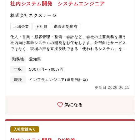
入れられやすい環境です。・サーバ・ネットワークなど、幅広い
社内システム開発 システムエンジニア
インフラ領域の技術に触れ、スキルを磨くことができます。・自
社のITインフラを扱うため、成果や改善効果を身近に感じること
株式会社ネクステージ
ができ、やりがいを実感しやすい仕事です。【募集背景】・事業
拡大および全社的なDX推進に伴い、ITインフラの安定運用・強化
上場企業
正社員
退職金制度有
を目的とした体制強化を行っています。・会社の成長を支える基
盤づくりに携わり、会社とともに成長していきたい方を募集して
仕入・営業・顧客管理・整備・会計など、会社の主要業務を担う
います。
社内向け基幹システムの開発をお任せします。外部向けサービス
ではなく、現場の声を直接反映できる「使われるシステム」をつ
くる仕事です。【業務詳細】・会社主要業務（仕入・営業・顧
勤務地
愛知県
客・整備・会計等）を支える社内基幹システム開発において、リ
ーダーとして開発を推進していただきます。・事業部門と連携し
年収
500万円～700万円
ながら、課題整理・要件定義・仕様検討を主導していただきま
す。・設計方針の策定やレビューなど、技術的な意思決定および
職種
インフラエンジニア(運用設計系)
全体設計を担っていただきます。・開発工程では、メンバーや協
更新日 2026.06.15
力会社の進捗・品質を管理しつつ、必要に応じてご自身でも実装
を行っていただきます。・導入後の運用改善や追加開発の企画に
も関わり、システムを中長期的に育てていく役割をご担当いただ
気になる
きます。＜開発環境＞・言語：Java / PHP / C# / JavaScript・
OS：Windows / Linux・DB：SQL Server / MySQL /
PostgreSQL / MariaDB・インフラ：AWS / Azure / オンプレミス
※既存環境を活かしつつ、新技術の検討・導入も行っています。
入社実績あり
【仕事の魅力】・事業部門と距離が近く、自分の開発が業務改善
や売上に直結する実感があります。・利用者の反応をダイレクト