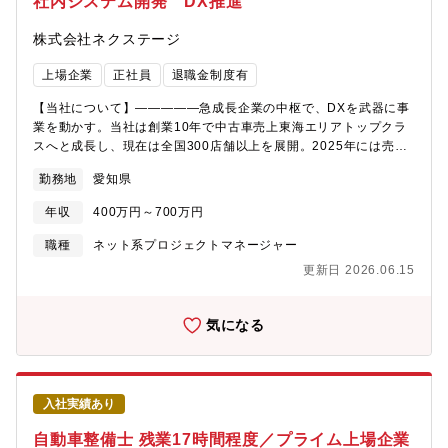
社内システム開発 DX推進
に感じられ、成果が分かりやすく評価される環境です。・内製開
発のため、腰を据えてシステムと向き合うことができます。【募
株式会社ネクステージ
集背景】・事業拡大・全社的なDX推進に伴い、社内システムの重
要性がますます高まっています。・将来を見据えた体制強化のた
上場企業
正社員
退職金制度有
め、長期的に活躍いただける社内システムエンジニアを募集して
います。【組織構成】・正社員約15名、協力会社約8名のシステム
【当社について】―――――急成長企業の中枢で、DXを武器に事
開発部署になります。・数名でチームを組んでシステム開発を行
業を動かす。当社は創業10年で中古車売上東海エリアトップクラ
います。・20代～50代まであらゆる年齢層の社員が働いていま
スへと成長し、現在は全国300店舗以上を展開。2025年には売上
す。
高6,520億円を突破し、10年間で売上は約10倍に拡大しました。
勤務地
愛知県
この急成長を支えているのが、IT・DXの力です。今後さらなる事
業拡大・業界No.1を目指すため、DX推進の中核を担う人材を求め
年収
400万円～700万円
ています。成長スピードの速い環境だからこそ、「決める」「変
える」「成果が出る」瞬間を数多く経験できます。【業務内容】
職種
ネット系プロジェクトマネージャー
全社DX推進に関わる企画立案から実行、改善までをお任せしま
更新日 2026.06.15
す。現場の声を起点に、業務のあるべき姿を描き、システムや仕
組みで実現していく仕事です。【業務詳細】・RPA・Microsoft
365（Power Automate 等）を活用した業務改善の企画・推進・
気になる
社内システムの要件定義・機能改善の提案・DXプロジェクトの進
行管理、ベンダーコントロール・各部署と連携した業務フローの
見直し・標準化【仕事の魅力】・経営・事業戦略と直結したDXに
携われるため、「会社が変わる手応え」を強く感じられます。・
入社実績あり
改善の成果が数字や現場の変化として見え、評価されやすい環境
です。・裁量が大きく、提案から実装まで一貫して関われま
自動車整備士 残業17時間程度／プライム上場企業