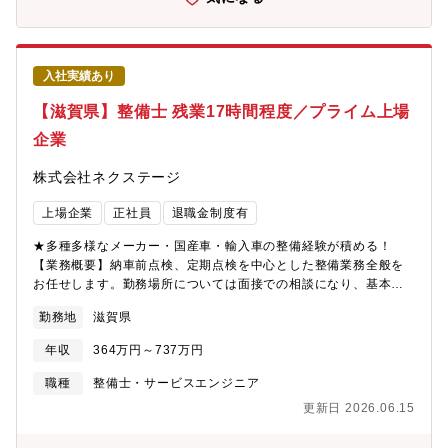
能＜キャリアアップのチャンスがある＞現在、複数店舗展開を行
っている同社。その為、早い段階でキャリアアップができる状態
です。若くしてリーダーになれるのも夢ではありません。新規店
舗が増えているため新店舗のリーダーをすることもできます。最
入社実績あり
短1～3年で工場長への昇格の可能性あり。
【滋賀県】整備士 残業17時間程度／プライム上場
企業
株式会社ネクステージ
上場企業
正社員
退職金制度有
★多種多様なメーカー・国産車・輸入車の整備経験が積める！
【業務概要】納車前点検、定期点検を中心とした整備業務全般を
お任せします。勤務場所については面接での相談になり、基本的
には希望を考慮いたします。【業務内容詳細】同社整備士とし
勤務地
滋賀県
て、点検業務・整備業務・各種用品取り付けを中心にお任せしま
す。具体的には業務の7割程度が点検・整備業務、残りが修理、車
年収
364万円～737万円
検です。※重整備はほとんど外注しているため、体への負担も少
なめ【同ポジションの特徴・魅力】＜残業少な目でプライベート
職種
整備士・サービスエンジニア
も充実＞月残業17時間以内。完全予約制であるため業務負担がか
更新日 2026.06.15
かりづらいです。＜多種多様な車種でスキルアップ＞様々な車種
に触って頂く機会があることと、整備業務全般だけでなくお客様