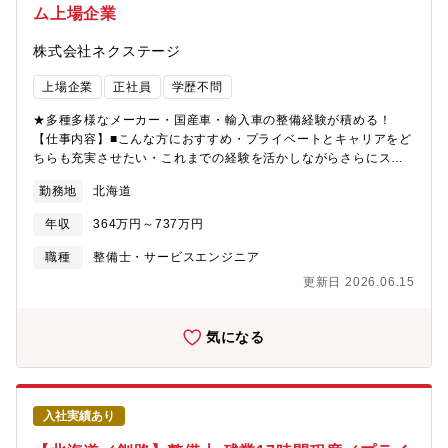
ム上場企業
株式会社ネクステージ
上場企業
正社員
学歴不問
★多種多様なメーカー・国産車・輸入車の整備経験が積める！
【仕事内容】■こんな方におすすめ・プライベートとキャリアをど
ちらも充実させたい・これまでの経験を活かしながらさらにスキ
ルアップしたい・成長企業で共に成長しながら働きたい■業務概要
勤務地
北海道
納車前点検、定期点検を中心とした整備業務全般をお任せしま
す。勤務場所については面接での相談になり、基本的には希望を
年収
364万円～737万円
考慮いたします。■業務内容詳細同社整備士として、点検業務・整
備業務・各種用品取り付けを中心にお任せします。具体的には業
職種
整備士・サービスエンジニア
務の7割程度が点検・整備業務、残りが修理、車検です。※重整備
更新日 2026.06.15
はほとんど外注しているため、体への負担も少なめ■当ポジション
の特徴・魅力【残業少な目でプライベートも充実】月残業17時間
以内。完全予約制であるため業務負担がかかりづらいです。【多
気になる
種多様な車種でスキルアップ】様々な車種に触って頂く機会があ
ることと、整備業務全般だけでなくお客様へのご説明もして頂く
ことで、ご自身のスキルも高めることが可能【キャリアアップの
チャンスがある】現在、複数店舗展開を行っている同社。その
入社実績あり
為、早い段階でキャリアアップができる状態です。若くしてリー
ダーになれるのも夢ではありません。新規店舗が増えているため