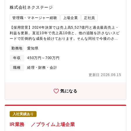
株式会社ネクステージ
管理職・マネージャー経験
上場企業
正社員
【採用背景】2024年決算では売上高5,527億円と過去最高売上・
利益を更新。直近10年で売上高10倍と、他の追随を許さないスピ
ードで圧倒的な成長を続けております。そんな同社で今後のさら
なる成長に向けた管理体制の強化と次世代のリーダーを担ってい
勤務地
愛知県
ただく方の採用を目指しています。【業務概要】経営の根幹を担
う経理業務全般をお任せします。入社後すぐはOJTで先輩社員と
年収
450万円～700万円
業務を進めていただきますので、ご経験の無い業務があってもご
安心ください。【業務内容詳細】◎入社後よりご対応いただきた
職種
経理・財務・会計
い内容■日次経理業務└仕訳└伝票処理└入出金管理└債権債務管理
更新日 2026.06.15
└固定資産管理■月次決算業務└月次決算の作成└分析/財務諸表の
作成■経理体制の構築・業務フローの整備└業務フローの見直し・
改善提案└会計ルールやマニュアルの整備└経理業務の属人化解
気になる
消・仕組み化の推進◎ゆくゆくお任せしたい内容・メンバーマネ
ジメント・監査対応・開示関連業務・その他総務・経理に関する
業務【組織構成】・配属：管理本部 経理課・構成：係長1名、主
任2名、スタッフ6名
入社実績あり
IR業務 ／プライム上場企業