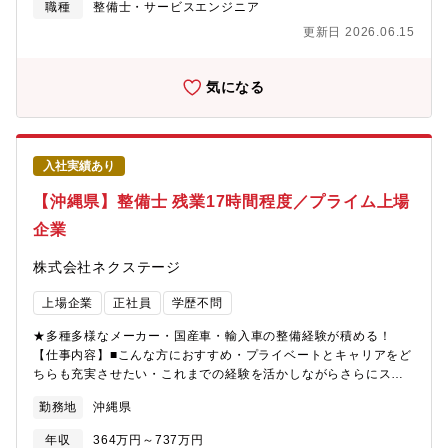
備業務・各種用品取り付けを中心にお任せします。具体的には業
職種
整備士・サービスエンジニア
務の7割程度が点検・整備業務、残りが修理、車検です。※重整備
更新日 2026.06.15
はほとんど外注しているため、体への負担も少なめ■当ポジション
の特徴・魅力【残業少な目でプライベートも充実】月残業17時間
以内。完全予約制であるため業務負担がかかりづらいです。【多
気になる
種多様な車種でスキルアップ】様々な車種に触って頂く機会があ
ることと、整備業務全般だけでなくお客様へのご説明もして頂く
ことで、ご自身のスキルも高めることが可能【キャリアアップの
チャンスがある】現在、複数店舗展開を行っている同社。その
入社実績あり
為、早い段階でキャリアアップができる状態です。若くしてリー
ダーになれるのも夢ではありません。新規店舗が増えているため
【沖縄県】整備士 残業17時間程度／プライム上場
新店舗のリーダーをすることもできます。最短1～3年で工場長へ
企業
の昇格の可能性あり。■同社の魅力【圧倒的な成長スピード】当社
は2022年に売上高4,100億円を突破。ここ10年で売上高は約20
株式会社ネクステージ
倍。そして現在も成長を続けています。顧客満足度だけでなく、
従業員満足度でもNo.1を目指し「みんなに愛されるクルマ屋さ
上場企業
正社員
学歴不問
ん」を実現します。
★多種多様なメーカー・国産車・輸入車の整備経験が積める！
【仕事内容】■こんな方におすすめ・プライベートとキャリアをど
ちらも充実させたい・これまでの経験を活かしながらさらにスキ
ルアップしたい・成長企業で共に成長しながら働きたい■業務概要
勤務地
沖縄県
納車前点検、定期点検を中心とした整備業務全般をお任せしま
す。勤務場所については面接での相談になり、基本的には希望を
年収
364万円～737万円