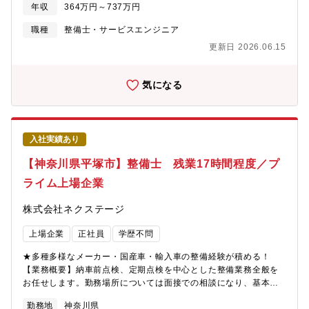
す。勤務場所については面接での相談になり、基本的には希望を
年収
364万円～737万円
考慮いたします。■業務内容詳細同社整備士として、点検業務・整
備業務・各種用品取り付けを中心にお任せします。具体的には業
職種
整備士・サービスエンジニア
務の7割程度が点検・整備業務、残りが修理、車検です。※重整備
更新日 2026.06.15
はほとんど外注しているため、体への負担も少なめ■当ポジション
の特徴・魅力【残業少な目でプライベートも充実】月残業17時間
以内。完全予約制であるため業務負担がかかりづらいです。【多
気になる
種多様な車種でスキルアップ】様々な車種に触って頂く機会があ
ることと、整備業務全般だけでなくお客様へのご説明もして頂く
ことで、ご自身のスキルも高めることが可能【キャリアアップの
チャンスがある】現在、複数店舗展開を行っている同社。その
入社実績あり
為、早い段階でキャリアアップができる状態です。若くしてリー
ダーになれるのも夢ではありません。新規店舗が増えているため
【神奈川県平塚市】整備士 残業17時間程度／プ
新店舗のリーダーをすることもできます。最短1～3年で工場長へ
ライム上場企業
の昇格の可能性あり。■同社の魅力【圧倒的な成長スピード】当社
は2022年に売上高4,100億円を突破。ここ10年で売上高は約20
株式会社ネクステージ
倍。そして現在も成長を続けています。顧客満足度だけでなく、
従業員満足度でもNo.1を目指し「みんなに愛されるクルマ屋さ
上場企業
正社員
学歴不問
ん」を実現します。
★多種多様なメーカー・国産車・輸入車の整備経験が積める！
【業務概要】納車前点検、定期点検を中心とした整備業務全般を
お任せします。勤務場所については面接での相談になり、基本的
には希望を考慮いたします。【業務内容詳細】同社整備士とし
勤務地
神奈川県