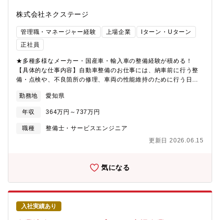
す。・急成長企業ならではのスピード感の中で、ITスキルだけで
なくビジネス視点も身につきます。【募集背景】事業拡大に伴
株式会社ネクステージ
い、業務効率化・DX推進の重要性がますます高まっています。変
化を楽しみながら、会社の成長を自分の成長として実感したい方
管理職・マネージャー経験
上場企業
Iターン・Uターン
と、ぜひ一緒に次の10年をつくっていきたいと考えています。
正社員
★多種多様なメーカー・国産車・輸入車の整備経験が積める！
【具体的な仕事内容】自動車整備のお仕事には、納車前に行う整
備・点検や、不良箇所の修理、車両の性能維持のために行う日常
整備など、様々ございます。自動車整備士として、これらの業務
勤務地
愛知県
を行っていただきますが、未経験者の方、経験者の方、個々の能
力・スキルに応じて、作業をお任せします！【未経験者の方であ
年収
364万円～737万円
れば…】■タイヤやオイル交換など基本的な作業からスタートしま
す！■整備士資格を持つ先輩社員が教育担当としてあなたの成長を
職種
整備士・サービスエンジニア
後押しします！■資格取得支援制度も整っており、整備士資格取得
更新日 2026.06.15
をサポート！ （取得にかかった講習費や受験費用などを会社が
全額補助）【経験者の方であれば…】■所持資格や能力に応じて、
点検・整備・車検業務を中心に実務を担当します！■もちろん、先
気になる
輩社員のサポートもあるのでその点はご安心ください！■輸入車や
高級車など、多様なメーカーに携われるため、あなたのスキルを
底上げできます！【求める人物像】・整備士として長くキャリア
を築きたい・車も好き・人と話すことも好き・公私とも充実でき
入社実績あり
る場でスキルを磨きたい・国家資格の取得を目指したい・整備士
資格を活かしたい など