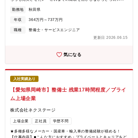
ルアップしたい・成長企業で共に成長しながら働きたい■業務概要
勤務地
秋田県
納車前点検、定期点検を中心とした整備業務全般をお任せしま
す。勤務場所については面接での相談になり、基本的には希望を
年収
364万円～737万円
考慮いたします。■業務内容詳細同社整備士として、点検業務・整
備業務・各種用品取り付けを中心にお任せします。具体的には業
職種
整備士・サービスエンジニア
務の7割程度が点検・整備業務、残りが修理、車検です。※重整備
更新日 2026.06.15
はほとんど外注しているため、体への負担も少なめ■当ポジション
の特徴・魅力【残業少な目でプライベートも充実】月残業17時間
以内。完全予約制であるため業務負担がかかりづらいです。【多
気になる
種多様な車種でスキルアップ】様々な車種に触って頂く機会があ
ることと、整備業務全般だけでなくお客様へのご説明もして頂く
ことで、ご自身のスキルも高めることが可能【キャリアアップの
チャンスがある】現在、複数店舗展開を行っている同社。その
入社実績あり
為、早い段階でキャリアアップができる状態です。若くしてリー
ダーになれるのも夢ではありません。新規店舗が増えているため
【愛知県岡崎市】整備士 残業17時間程度／プライ
新店舗のリーダーをすることもできます。最短1～3年で工場長へ
ム上場企業
の昇格の可能性あり。■同社の魅力【圧倒的な成長スピード】当社
は2022年に売上高4,100億円を突破。ここ10年で売上高は約20
株式会社ネクステージ
倍。そして現在も成長を続けています。顧客満足度だけでなく、
従業員満足度でもNo.1を目指し「みんなに愛されるクルマ屋さ
上場企業
正社員
学歴不問
ん」を実現します。
★多種多様なメーカー・国産車・輸入車の整備経験が積める！
【仕事内容】■こんな方におすすめ・プライベートとキャリアをど