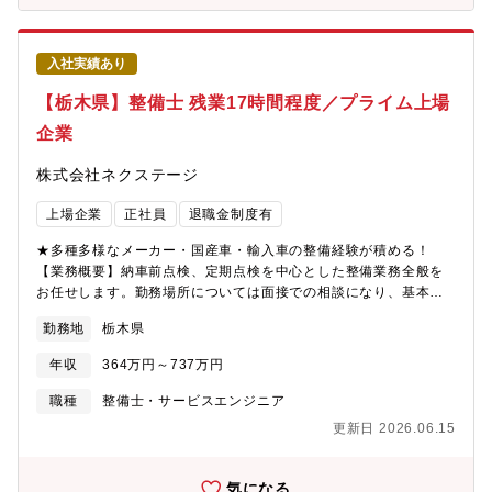
っている同社。その為、早い段階でキャリアアップができる状態
です。若くしてリーダーになれるのも夢ではありません。新規店
舗が増えているため新店舗のリーダーをすることもできます。最
入社実績あり
短1～3年で工場長への昇格の可能性あり。
【栃木県】整備士 残業17時間程度／プライム上場
企業
株式会社ネクステージ
上場企業
正社員
退職金制度有
★多種多様なメーカー・国産車・輸入車の整備経験が積める！
【業務概要】納車前点検、定期点検を中心とした整備業務全般を
お任せします。勤務場所については面接での相談になり、基本的
には希望を考慮いたします。【業務内容詳細】同社整備士とし
勤務地
栃木県
て、点検業務・整備業務・各種用品取り付けを中心にお任せしま
す。具体的には業務の7割程度が点検・整備業務、残りが修理、車
年収
364万円～737万円
検です。※重整備はほとんど外注しているため、体への負担も少
なめ【同ポジションの特徴・魅力】＜残業少な目でプライベート
職種
整備士・サービスエンジニア
も充実＞月残業17時間以内。完全予約制であるため業務負担がか
更新日 2026.06.15
かりづらいです。＜多種多様な車種でスキルアップ＞様々な車種
に触って頂く機会があることと、整備業務全般だけでなくお客様
へのご説明もして頂くことで、ご自身のスキルも高めることが可
気になる