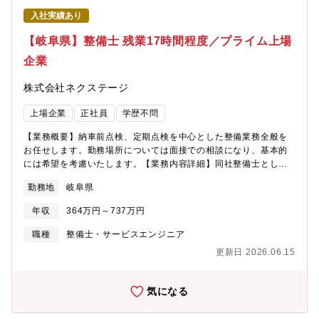
チャンスがある】現在、複数店舗展開を行っている同社。その
入社実績あり
為、早い段階でキャリアアップができる状態です。若くしてリー
ダーになれるのも夢ではありません。新規店舗が増えているため
【岐阜県】整備士 残業17時間程度／プライム上場
新店舗のリーダーをすることもできます。最短1～3年で工場長へ
企業
の昇格の可能性あり。■同社の魅力【圧倒的な成長スピード】当社
は2022年に売上高4,100億円を突破。ここ10年で売上高は約20
株式会社ネクステージ
倍。そして現在も成長を続けています。顧客満足度だけでなく、
従業員満足度でもNo.1を目指し「みんなに愛されるクルマ屋さ
上場企業
正社員
学歴不問
ん」を実現します。
【業務概要】納車前点検、定期点検を中心とした整備業務全般を
お任せします。勤務場所については面接での相談になり、基本的
には希望を考慮いたします。【業務内容詳細】同社整備士とし
て、点検業務・整備業務・各種用品取り付けを中心にお任せしま
勤務地
岐阜県
す。具体的には業務の7割程度が点検・整備業務、残りが修理、車
検です。※重整備はほとんど外注しているため、体への負担も少
年収
364万円～737万円
なめ【同ポジションの特徴・魅力】＜残業少な目でプライベート
も充実＞月残業17時間以内。完全予約制であるため業務負担がか
職種
整備士・サービスエンジニア
かりづらいです。＜多種多様な車種でスキルアップ＞様々な車種
更新日 2026.06.15
に触って頂く機会があることと、整備業務全般だけでなくお客様
へのご説明もして頂くことで、ご自身のスキルも高めることが可
能＜キャリアアップのチャンスがある＞現在、複数店舗展開を行
気になる
っている同社。その為、早い段階でキャリアアップができる状態
です。若くしてリーダーになれるのも夢ではありません。新規店