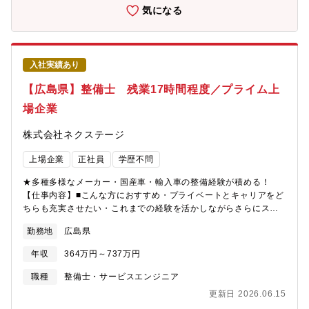
へのご説明もして頂くことで、ご自身のスキルも高めることが可
気になる
能＜キャリアアップのチャンスがある＞現在、複数店舗展開を行
っている同社。その為、早い段階でキャリアアップができる状態
です。若くしてリーダーになれるのも夢ではありません。新規店
舗が増えているため新店舗のリーダーをすることもできます。最
入社実績あり
短1～3年で工場長への昇格の可能性あり。
【広島県】整備士 残業17時間程度／プライム上
場企業
株式会社ネクステージ
上場企業
正社員
学歴不問
★多種多様なメーカー・国産車・輸入車の整備経験が積める！
【仕事内容】■こんな方におすすめ・プライベートとキャリアをど
ちらも充実させたい・これまでの経験を活かしながらさらにスキ
ルアップしたい・成長企業で共に成長しながら働きたい■業務概要
勤務地
広島県
納車前点検、定期点検を中心とした整備業務全般をお任せしま
す。勤務場所については面接での相談になり、基本的には希望を
年収
364万円～737万円
考慮いたします。■業務内容詳細同社整備士として、点検業務・整
備業務・各種用品取り付けを中心にお任せします。具体的には業
職種
整備士・サービスエンジニア
務の7割程度が点検・整備業務、残りが修理、車検です。※重整備
更新日 2026.06.15
はほとんど外注しているため、体への負担も少なめ■当ポジション