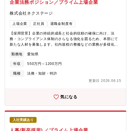
企業法務ポジション／プライム上場企業
株式会社ネクステージ
上場企業
正社員
退職金制度有
【採用背景】企業の持続的成長と社会的信頼の確保に向け、法
務・コンプライアンス体制のさらなる強化を図るため、本部にて
新たな人材を募集します。社内規程の整備などの業務が多様化・
高度化しており、専門性を活かして組織を支える法務担当者を求
勤務地
愛知県
めています。【業務概要】企業法務全般を担当していただきま
す。（リーガルチェック、コンプライアンス、リスク、その他各
年収
550万円～1200万円
種法務対応）【業務内容詳細】・リーガルチェック・リスクマネ
ジメント、コンプライアンス、ガバナンスに関する業務・各種プ
職種
法務・知財・特許
ロジェクトの推進・新規事業、新規サービスの立ち上げサポー
更新日 2026.06.15
ト・契約書のレビュー・法務相談 【組織構成】・配属：管理本
部 総務課・構成：課長1名、担当課長1名、スタッフ11名
気になる
入社実績あり
人事(新卒採用) ／プライム上場企業