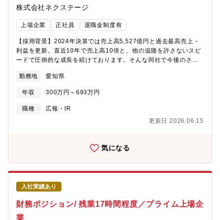
株式会社ネクステージ
上場企業
正社員
退職金制度有
【採用背景】2024年決算では売上高5,527億円と過去最高売上・
利益を更新。直近10年で売上高10倍と、他の追随を許さないスピ
ードで圧倒的な成長を続けております。そんな同社で今後のさら
なる成長に向けた管理体制の強化と次世代のリーダーを担ってい
勤務地
愛知県
ただく方の採用を目指しています。【業務概要】同社にて、IR業
務をお任せいたします。投資家や株主に向けて、自社の経営状態
年収
300万円～693万円
や財務状況をお伝えする重要な役割を担うポジションです。業務
に関しては、先輩社員と共に進めていただますので、未経験でも
職種
広報・IR
ご安心ください。【業務内容詳細】・決算発表に向けた書類作成
更新日 2026.06.15
／アポイントの調整・適時開示・投資家対応・ホームページ作
成・更新・各種メディア対応・株主総会対応 等【組織構成】・
配属：管理本部 IR室・構成：課長1名 スタッフ1名
気になる
入社実績あり
財務ポジション/ 残業17時間程度／プライム上場企
業