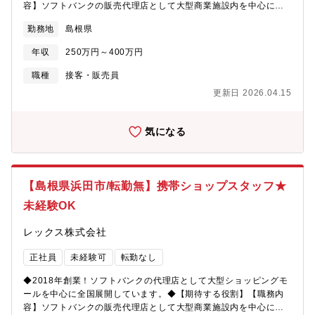
容】ソフトバンクの販売代理店として大型商業施設内を中心に全
事/プライベートの充実もキャリアを途切れさせることなく支援し
国に展開している同社にて、『ソフトバンク』『Y! mobile』のシ
てくれる魅力的な制度です。■時短制度（週3日～5日勤務可能で週
勤務地
島根県
ョップスタッフをご担当頂きます。★どんなお仕事…？・携帯電
20時間以上勤務）例）正社員の4分の３勤務の場合（週30時間）
話の機種選びのサポート・料金お支払いの対応、電話応対などの
週4日：7.5時間勤務/日、週5日勤務の場合：6時間勤務/日など月
年収
250万円～400万円
窓口業務・事務作業（販促物の制作）・イベントの企画・準備・
給：141,675円（月給188,900円の4分の3）※固定残業代はあり
その他、お客様からの問い合わせ対応・１日の平均来店人数は１
職種
接客・販売員
ません。★週20時間で正社員の2分の１勤務パターンも出来ます。
０～３０名程度です※最初は配属店舗で先輩のOJTを受けなが
自分のライフステージや状況に合わせてお選びください！＜人と
更新日 2026.04.15
ら、仕事の進め方を学びます。独り立ちまでは約3か月の研修期間
のつながりを大切に…！研修も多く幅広いキャリアステップ＞扱
があります。【魅力】＜2018年創業後ショップを続々OPEN！勢
うのはもはや生活の一部である「携帯電話」。老若男女様々なお
いのある成長企業です＞「LET’S MAKE THE FUTURE」と
気になる
客様と関わることをが出来、仲間とのチームワークも含めて人と
いうポリシーで、お客様と密にコミュニケートでき、愛されるお
のつながりを感じられる環境です。業界未経験からでもチャレン
店造りをクルー一丸となって邁進しています。また、顧客満足だ
ジOK！業界のトレンド・勉強会・ロープレなど研修も充実してお
けでなく従業員満足にも取り組み、時短制度や恩人感謝の日など
り、店長/エリアマネージャーの登用はもちろん、店舗開発や販売
社員一人一人の充実した生活の実現を応援しさらに風通しのいい
エキスパートなどのキャリアで長期的なキャリアを築いていけま
【島根県浜田市/転勤無】携帯ショップスタッフ★
会社となっています。＜自分の頑張りで、昇給可能◎充実の評価
す。【募集要因】事業拡大に伴う増員。【勤務地】Softbankイオ
未経験OK
制度＞個人成績だけでなく、自身で達成したい目標の設定や店舗
ン松江店もしくはSoftBank 松江中央店をお選びいただけます。
評価全体での評価制度もあり多方面での評価を実施しておりま
【組織構成】1店舗５～7名ほど（20代～40代）
レックス株式会社
す。ソフトバンクに連動した資格手当も充実しており、自分の頑
張りがそのまま年収UPへと繋がります。早いものは入社3か月後
正社員
未経験可
転勤なし
から受けられるので自分のスキルを高めるチャンスが数多くあり
ます。＜時短勤務で子育てとの両立も◎＞週21時間以上の勤務で
◆2018年創業！ソフトバンクの代理店として大型ショッピングモ
時短制度を利用できます。週3日～週5日のと勤務日数を選ぶこと
ールを中心に全国展開しています。◆【期待する役割】【職務内
も出来、お子様がいても仕事を続けていきたい方には子育てと仕
容】ソフトバンクの販売代理店として大型商業施設内を中心に全
事/プライベートの充実もキャリアを途切れさせることなく支援し