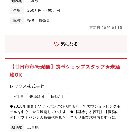
勤務地
広島県
ョップスタッフをご担当頂きます。★どんなお仕事…？・携帯電
も充実しており、店長/エリアマネージャーの登用はもちろん、店
話の機種選びのサポート・料金お支払いの対応、電話応対などの
舗開発や販売エキスパートなどのキャリアで長期的なキャリアを
年収
250万円～400万円
窓口業務・事務作業（販促物の制作）・イベントの企画・準備・
築いていけます。【募集要因】事業拡大に伴う増員。【勤務地】
その他、お客様からの問い合わせ対応・１日の平均来店人数は１
職種
接客・販売員
SoftBank ゆめタウン浜田店【組織構成】1店舗５～7名ほど（20
０～３０名程度です※最初は配属店舗で先輩のOJTを受けなが
代～40代）
更新日 2026.04.15
ら、仕事の進め方を学びます。独り立ちまでは約3か月の研修期間
があります。【魅力】＜2018年創業後ショップを続々OPEN！勢
いのある成長企業です＞「LET’S MAKE THE FUTURE」と
気になる
いうポリシーで、お客様と密にコミュニケートでき、愛されるお
店造りをクルー一丸となって邁進しています。また、顧客満足だ
けでなく従業員満足にも取り組み、時短制度や恩人感謝の日など
社員一人一人の充実した生活の実現を応援しさらに風通しのいい
【廿日市市/転勤無】携帯ショップスタッフ★未経
会社となっています。＜自分の頑張りで、昇給可能◎充実の評価
験OK
制度＞個人成績だけでなく、自身で達成したい目標の設定や店舗
評価全体での評価制度もあり多方面での評価を実施しておりま
レックス株式会社
す。ソフトバンクに連動した資格手当も充実しており、自分の頑
張りがそのまま年収UPへと繋がります。早いものは入社3か月後
正社員
未経験可
転勤なし
から受けられるので自分のスキルを高めるチャンスが数多くあり
ます。＜人とのつながりを大切に…！研修も多く幅広いキャリア
◆2018年創業！ソフトバンクの代理店として大型ショッピングモ
ステップ＞扱うのはもはや生活の一部である「携帯電話」。老若
ールを中心に全国展開しています。◆【期待する役割】【職務内
男女様々なお客様と関わることをが出来、仲間とのチームワーク
容】ソフトバンクの販売代理店として大型商業施設内を中心に全
も含めて人とのつながりを感じられる環境です。業界未経験から
国に展開している同社にて、『ソフトバンク』『Y! mobile』のシ
でもチャレンジOK！業界のトレンド・勉強会・ロープレなど研修
勤務地
広島県
ョップスタッフをご担当頂きます。★どんなお仕事…？・携帯電
も充実しており、店長/エリアマネージャーの登用はもちろん、店