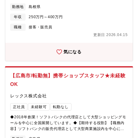
国に展開している同社にて、『ソフトバンク』『Y! mobile』のシ
てくれる魅力的な制度です。■時短制度（週3日～5日勤務可能で週
勤務地
島根県
ョップスタッフをご担当頂きます。★どんなお仕事…？・携帯電
20時間以上勤務）例）正社員の4分の３勤務の場合（週30時間）
話の機種選びのサポート・料金お支払いの対応、電話応対などの
週4日：7.5時間勤務/日、週5日勤務の場合：6時間勤務/日など月
年収
250万円～400万円
窓口業務・事務作業（販促物の制作）・イベントの企画・準備・
給：141,675円（月給188,900円の4分の3）※固定残業代はあり
その他、お客様からの問い合わせ対応・１日の平均来店人数は１
職種
接客・販売員
ません。★週20時間で正社員の2分の１勤務パターンも出来ます。
０～３０名程度です※最初は配属店舗で先輩のOJTを受けなが
自分のライフステージや状況に合わせてお選びください！＜人と
更新日 2026.04.15
ら、仕事の進め方を学びます。独り立ちまでは約3か月の研修期間
のつながりを大切に…！研修も多く幅広いキャリアステップ＞扱
があります。【魅力】＜2018年創業後ショップを続々OPEN！勢
うのはもはや生活の一部である「携帯電話」。老若男女様々なお
いのある成長企業です＞「LET’S MAKE THE FUTURE」と
気になる
客様と関わることをが出来、仲間とのチームワークも含めて人と
いうポリシーで、お客様と密にコミュニケートでき、愛されるお
のつながりを感じられる環境です。業界未経験からでもチャレン
店造りをクルー一丸となって邁進しています。また、顧客満足だ
ジOK！業界のトレンド・勉強会・ロープレなど研修も充実してお
けでなく従業員満足にも取り組み、時短制度や恩人感謝の日など
り、店長/エリアマネージャーの登用はもちろん、店舗開発や販売
社員一人一人の充実した生活の実現を応援しさらに風通しのいい
エキスパートなどのキャリアで長期的なキャリアを築いていけま
【広島市/転勤無】携帯ショップスタッフ★未経験
会社となっています。＜自分の頑張りで、昇給可能◎充実の評価
す。【募集要因】事業拡大に伴う増員。【勤務地】Softbankイオ
OK
制度＞個人成績だけでなく、自身で達成したい目標の設定や店舗
ンモール出雲店もしくはY!mobileイオンモール出雲店をお選びい
評価全体での評価制度もあり多方面での評価を実施しておりま
ただけます。 【組織構成】1店舗５～7名ほど（20代～40代）
レックス株式会社
す。ソフトバンクに連動した資格手当も充実しており、自分の頑
張りがそのまま年収UPへと繋がります。早いものは入社3か月後
正社員
未経験可
転勤なし
から受けられるので自分のスキルを高めるチャンスが数多くあり
ます。＜人とのつながりを大切に…！研修も多く幅広いキャリア
◆2018年創業！ソフトバンクの代理店として大型ショッピングモ
ステップ＞扱うのはもはや生活の一部である「携帯電話」。老若
ールを中心に全国展開しています。◆【期待する役割】【職務内
男女様々なお客様と関わることをが出来、仲間とのチームワーク
容】ソフトバンクの販売代理店として大型商業施設内を中心に全
も含めて人とのつながりを感じられる環境です。業界未経験から
国に展開している同社にて、『ソフトバンク』『Y! mobile』のシ
でもチャレンジOK！業界のトレンド・勉強会・ロープレなど研修