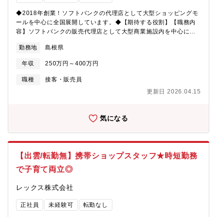
◆2018年創業！ソフトバンクの代理店として大型ショッピングモ
ールを中心に全国展開しています。◆【期待する役割】【職務内
容】ソフトバンクの販売代理店として大型商業施設内を中心に全
国に展開している同社にて、『ソフトバンク』『Y! mobile』のシ
勤務地
島根県
ョップスタッフをご担当頂きます。★どんなお仕事…？・携帯電
話の機種選びのサポート・料金お支払いの対応、電話応対などの
年収
250万円～400万円
窓口業務・事務作業（販促物の制作）・イベントの企画・準備・
その他、お客様からの問い合わせ対応・１日の平均来店人数は１
職種
接客・販売員
０～３０名程度です※最初は配属店舗で先輩のOJTを受けなが
更新日 2026.04.15
ら、仕事の進め方を学びます。独り立ちまでは約3か月の研修期間
があります。【魅力】＜2018年創業後ショップを続々OPEN！勢
いのある成長企業です＞「LET’S MAKE THE FUTURE」と
気になる
いうポリシーで、お客様と密にコミュニケートでき、愛されるお
店造りをクルー一丸となって邁進しています。また、顧客満足だ
けでなく従業員満足にも取り組み、時短制度や恩人感謝の日など
社員一人一人の充実した生活の実現を応援しさらに風通しのいい
【出雲/転勤無】携帯ショップスタッフ★時短勤務
会社となっています。＜自分の頑張りで、昇給可能◎充実の評価
で子育て両立◎
制度＞個人成績だけでなく、自身で達成したい目標の設定や店舗
評価全体での評価制度もあり多方面での評価を実施しておりま
レックス株式会社
す。ソフトバンクに連動した資格手当も充実しており、自分の頑
張りがそのまま年収UPへと繋がります。早いものは入社3か月後
正社員
未経験可
転勤なし
から受けられるので自分のスキルを高めるチャンスが数多くあり
ます。＜時短勤務で子育てとの両立も◎＞週21時間以上の勤務で