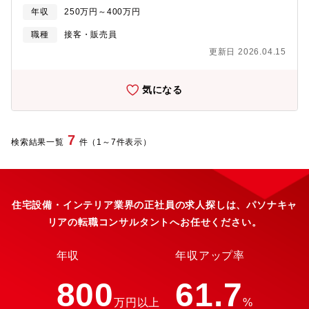
話の機種選びのサポート・料金お支払いの対応、電話応対などの
舗開発や販売エキスパートなどのキャリアで長期的なキャリアを
年収
250万円～400万円
窓口業務・事務作業（販促物の制作）・イベントの企画・準備・
築いていけます。【募集要因】事業拡大に伴う増員。【勤務地】
その他、お客様からの問い合わせ対応・１日の平均来店人数は１
職種
接客・販売員
Y!mobile ゆめタウン広島、SoftBank ゆめタウン広島もしくは
０～３０名程度です※最初は配属店舗で先輩のOJTを受けなが
SoftBank イオンモール広島府中店をお選びいただけます。【組織
更新日 2026.04.15
ら、仕事の進め方を学びます。独り立ちまでは約3か月の研修期間
構成】1店舗５～7名ほど（20代～40代）
があります。【魅力】＜2018年創業後ショップを続々OPEN！勢
いのある成長企業です＞「LET’S MAKE THE FUTURE」と
気になる
いうポリシーで、お客様と密にコミュニケートでき、愛されるお
店造りをクルー一丸となって邁進しています。また、顧客満足だ
けでなく従業員満足にも取り組み、時短制度や恩人感謝の日など
社員一人一人の充実した生活の実現を応援しさらに風通しのいい
7
検索結果一覧
件（1～7件表示）
会社となっています。＜自分の頑張りで、昇給可能◎充実の評価
制度＞個人成績だけでなく、自身で達成したい目標の設定や店舗
評価全体での評価制度もあり多方面での評価を実施しておりま
す。ソフトバンクに連動した資格手当も充実しており、自分の頑
張りがそのまま年収UPへと繋がります。早いものは入社3か月後
住宅設備・インテリア業界の正社員の求人探しは、パソナキャ
から受けられるので自分のスキルを高めるチャンスが数多くあり
リアの転職コンサルタントへお任せください。
ます。＜人とのつながりを大切に…！研修も多く幅広いキャリア
ステップ＞扱うのはもはや生活の一部である「携帯電話」。老若
男女様々なお客様と関わることをが出来、仲間とのチームワーク
年収
年収アップ率
も含めて人とのつながりを感じられる環境です。業界未経験から
でもチャレンジOK！業界のトレンド・勉強会・ロープレなど研修
800
61.7
も充実しており、店長/エリアマネージャーの登用はもちろん、店
万円以上
%
舗開発や販売エキスパートなどのキャリアで長期的なキャリアを