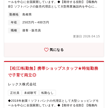
ールを中心に全国展開しています。◆【期待する役割】【職務内
も出来、お子様がいても仕事を続けていきたい方には子育てと仕
容】ソフトバンクの販売代理店として大型商業施設内を中心に全
事/プライベートの充実もキャリアを途切れさせることなく支援し
国に展開している同社にて、『ソフトバンク』『Y! mobile』のシ
てくれる魅力的な制度です。■時短制度（週3日～5日勤務可能で週
勤務地
島根県
ョップスタッフをご担当頂きます。★どんなお仕事…？・携帯電
20時間以上勤務）例）正社員の4分の３勤務の場合（週30時間）
話の機種選びのサポート・料金お支払いの対応、電話応対などの
週4日：7.5時間勤務/日、週5日勤務の場合：6時間勤務/日など月
年収
250万円～400万円
窓口業務・事務作業（販促物の制作）・イベントの企画・準備・
給：141,675円（月給188,900円の4分の3）※固定残業代はあり
その他、お客様からの問い合わせ対応・１日の平均来店人数は１
職種
接客・販売員
ません。★週20時間で正社員の2分の１勤務パターンも出来ます。
０～３０名程度です※最初は配属店舗で先輩のOJTを受けなが
自分のライフステージや状況に合わせてお選びください！＜人と
更新日 2026.04.15
ら、仕事の進め方を学びます。独り立ちまでは約3か月の研修期間
のつながりを大切に…！研修も多く幅広いキャリアステップ＞扱
があります。【魅力】＜2018年創業後ショップを続々OPEN！勢
うのはもはや生活の一部である「携帯電話」。老若男女様々なお
いのある成長企業です＞「LET’S MAKE THE FUTURE」と
気になる
客様と関わることをが出来、仲間とのチームワークも含めて人と
いうポリシーで、お客様と密にコミュニケートでき、愛されるお
のつながりを感じられる環境です。業界未経験からでもチャレン
店造りをクルー一丸となって邁進しています。また、顧客満足だ
ジOK！業界のトレンド・勉強会・ロープレなど研修も充実してお
けでなく従業員満足にも取り組み、時短制度や恩人感謝の日など
り、店長/エリアマネージャーの登用はもちろん、店舗開発や販売
社員一人一人の充実した生活の実現を応援しさらに風通しのいい
エキスパートなどのキャリアで長期的なキャリアを築いていけま
【松江/転勤無】携帯ショップスタッフ★時短勤務
会社となっています。＜自分の頑張りで、昇給可能◎充実の評価
す。【募集要因】事業拡大に伴う増員。【勤務地】SoftBank ゆめ
で子育て両立◎
制度＞個人成績だけでなく、自身で達成したい目標の設定や店舗
タウン出雲店もしくはY!mobileイオンモール出雲店をお選びいた
評価全体での評価制度もあり多方面での評価を実施しておりま
だけます。 【組織構成】1店舗５～7名ほど（20代～40代）
レックス株式会社
す。ソフトバンクに連動した資格手当も充実しており、自分の頑
張りがそのまま年収UPへと繋がります。早いものは入社3か月後
正社員
未経験可
転勤なし
から受けられるので自分のスキルを高めるチャンスが数多くあり
ます。＜時短勤務で子育てとの両立も◎＞週21時間以上の勤務で
◆2018年創業！ソフトバンクの代理店として大型ショッピングモ
時短制度を利用できます。週3日～週5日のと勤務日数を選ぶこと
ールを中心に全国展開しています。◆【期待する役割】【職務内
も出来、お子様がいても仕事を続けていきたい方には子育てと仕