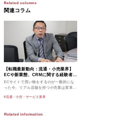
Related columns
関連コラム
【転職最新動向：流通・小売業界】
ECや新業態、CRMに関する経験者は
「ライフスタイルが変わる場面」に
ECサイトで買い物をするのが一般的にな
立ち会えるチャンス
った今、リアル店舗を持つ小売業は変革を
迫られています。業界のビジネス構造が目
流通・小売・サービス業界
まぐるしく変わる中、転職市場にも変化は
起きているのでしょうか。流通・小売業界
を担当しているパソナのキャリアアドバイ
Related information