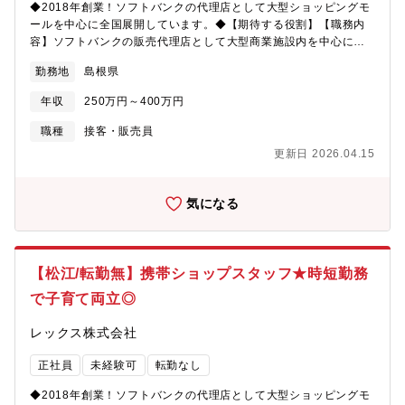
◆2018年創業！ソフトバンクの代理店として大型ショッピングモ
時短制度を利用できます。週3日～週5日のと勤務日数を選ぶこと
ールを中心に全国展開しています。◆【期待する役割】【職務内
も出来、お子様がいても仕事を続けていきたい方には子育てと仕
容】ソフトバンクの販売代理店として大型商業施設内を中心に全
事/プライベートの充実もキャリアを途切れさせることなく支援し
国に展開している同社にて、『ソフトバンク』『Y! mobile』のシ
てくれる魅力的な制度です。■時短制度（週3日～5日勤務可能で週
勤務地
島根県
ョップスタッフをご担当頂きます。★どんなお仕事…？・携帯電
20時間以上勤務）例）正社員の4分の３勤務の場合（週30時間）
話の機種選びのサポート・料金お支払いの対応、電話応対などの
週4日：7.5時間勤務/日、週5日勤務の場合：6時間勤務/日など月
年収
250万円～400万円
窓口業務・事務作業（販促物の制作）・イベントの企画・準備・
給：141,675円（月給188,900円の4分の3）※固定残業代はあり
その他、お客様からの問い合わせ対応・１日の平均来店人数は１
職種
接客・販売員
ません。★週20時間で正社員の2分の１勤務パターンも出来ます。
０～３０名程度です※最初は配属店舗で先輩のOJTを受けなが
自分のライフステージや状況に合わせてお選びください！＜人と
更新日 2026.04.15
ら、仕事の進め方を学びます。独り立ちまでは約3か月の研修期間
のつながりを大切に…！研修も多く幅広いキャリアステップ＞扱
があります。【魅力】＜2018年創業後ショップを続々OPEN！勢
うのはもはや生活の一部である「携帯電話」。老若男女様々なお
いのある成長企業です＞「LET’S MAKE THE FUTURE」と
気になる
客様と関わることをが出来、仲間とのチームワークも含めて人と
いうポリシーで、お客様と密にコミュニケートでき、愛されるお
のつながりを感じられる環境です。業界未経験からでもチャレン
店造りをクルー一丸となって邁進しています。また、顧客満足だ
ジOK！業界のトレンド・勉強会・ロープレなど研修も充実してお
けでなく従業員満足にも取り組み、時短制度や恩人感謝の日など
り、店長/エリアマネージャーの登用はもちろん、店舗開発や販売
社員一人一人の充実した生活の実現を応援しさらに風通しのいい
エキスパートなどのキャリアで長期的なキャリアを築いていけま
【松江/転勤無】携帯ショップスタッフ★時短勤務
会社となっています。＜自分の頑張りで、昇給可能◎充実の評価
す。【募集要因】事業拡大に伴う増員。【勤務地】Softbankイオ
で子育て両立◎
制度＞個人成績だけでなく、自身で達成したい目標の設定や店舗
ンモール出雲店もしくはY!mobileイオンモール出雲店をお選びい
評価全体での評価制度もあり多方面での評価を実施しておりま
ただけます。 【組織構成】1店舗５～7名ほど（20代～40代）
レックス株式会社
す。ソフトバンクに連動した資格手当も充実しており、自分の頑
張りがそのまま年収UPへと繋がります。早いものは入社3か月後
正社員
未経験可
転勤なし
から受けられるので自分のスキルを高めるチャンスが数多くあり
ます。＜時短勤務で子育てとの両立も◎＞週21時間以上の勤務で
◆2018年創業！ソフトバンクの代理店として大型ショッピングモ
時短制度を利用できます。週3日～週5日のと勤務日数を選ぶこと