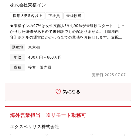
社の理念に共感できる方
株式会社東横イン
採用人数5名以上
正社員
未経験可
★東横インの97%は女性支配人!うち90%が未経験スタート。しっ
かりした研修があるので未経験でも心配ありません。【職務内
容】ホテルの運営にかかわる全ての業務をお任せします。支配人
といっても、ホテルスタッフをサポートし、お客様がくつろげる
勤務地
東京都
ようなあたたかいサービスを心がけてください。【具体的な仕事
内容】■スタッフの管理:採用・指導・給与計算■施設や設備の管理:
年収
400万円～600万円
客室や館内の設備、備品などを清潔に維持管理■収支管理:稼働
率・売上向上のための計画推進■地域のコミュニケーション活動:
職種
接客・販売員
商工会やイベント参加等、 信頼関係を築きながら、地域コミュニ
更新日 2025.07.07
ティに根差したホテルづくりを目指します。【入社当初充実した
研修があります】スタートアップ研修（支配人候補期間）：店舗
研修（約1ヶ月半、着任先と別店舗にて地元を離れ宿泊を伴う）
気になる
で、フロント、朝食準備、清掃、事務など業務全般を習得。別
途、東京本社・研修センターにて総合的に学ぶ座学を前半7日間と
後半4日間実施。宿泊を伴う最長2ヶ月の研修があります。(変更の
範囲)募集の時点で想定なし
海外営業担当 ※リモート勤務可
エクスペリサス株式会社