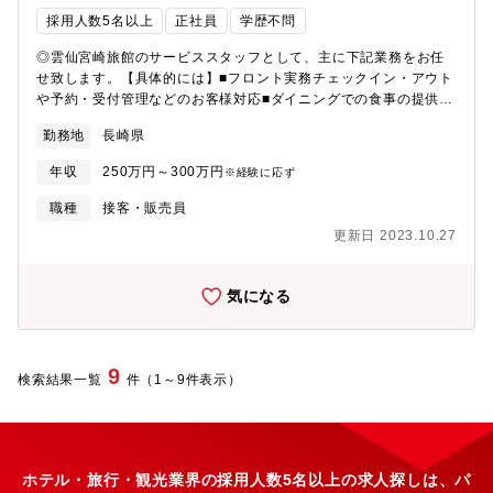
ー：20代2名、30代7～8名、40代2～3名程度※アメリカチームと
採用人数5名以上
正社員
学歴不問
ヨーロッパチームがあり、担当エージェントは20～40程度です。
チーム内で案件毎に担当が割り振られます。【出張頻度】出張に
◎雲仙宮崎旅館のサービススタッフとして、主に下記業務をお任
関しては個々で回数は異なります。日本向けに集中的に業務をお
せ致します。【具体的には】■フロント実務チェックイン・アウト
こなう方もいれば、外向けに積極的に動く方もいらっしゃいま
や予約・受付管理などのお客様対応■ダイニングでの食事の提供※
す。旅程作成に対応する割合が多くなります。【今後のキャリア
配膳・下膳等／調理はありません■カフェ・売店での接客サービス
パス】将来的にはマネジメント層としてステップアップも期待さ
勤務地
長崎県
■アルバイトスタッフの管理・教育【組織構成】社員20名＋アルバ
れるポジションです。また別の職種へのジョブローテーションも
イト5名(2022年12月予定)【募集背景】2022年12月リニューアル
あり、ご本人の希望に応じた異動の可能性もございます。【同ポ
年収
250万円～300万円
※経験に応ず
オープンの為、サービススタッフを募集します。
ジションの魅力】・5つ星の体験を提供するという新たな仕組みに
職種
接客・販売員
挑戦できることに魅力を感じて入社いただく方が多いです。・裁
量も大きいポジションにもなるため、ご自身の考えや業務改善な
更新日 2023.10.27
ども意見が通りやすく、これまでの経験・知見を活かしながら新
たな領域に挑戦できるポジションでもあります。・異業種から入
気になる
社いただく方も多く、メールをベースに語学力も活かしながら業
務遂行が可能です。
9
検索結果一覧
件（1～9件表示）
ホテル・旅行・観光業界の採用人数5名以上の求人探しは、パ