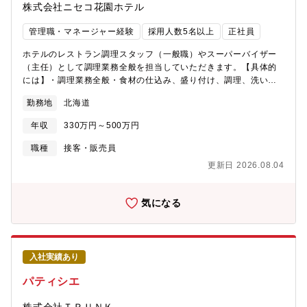
株式会社ニセコ花園ホテル
管理職・マネージャー経験
採用人数5名以上
正社員
ホテルのレストラン調理スタッフ（一般職）やスーパーバイザー
（主任）として調理業務全般を担当していただきます。【具体的
には】・調理業務全般・食材の仕込み、盛り付け、調理、洗い
物・キッチンの清掃、整理整頓・衛生管理、食品安全管理 等
勤務地
北海道
※ホテルの状況により他部門の支援・補助業務が求められる場合
があります。【求める人物像】1. ホテルグループの企業理念に共
年収
330万円～500万円
感し、関連部署と協力して目標の達成を実現できる方。2. ホスピ
タリティ業界への興味と情熱を持っている方。3. 相手のニーズを
職種
接客・販売員
理解し、誠実に対応できる方。4. チームプレーヤー。【魅力】・
更新日 2026.08.04
2024年開業予定！ニセコアンヌプリの裾野に広がるスキーエリア
「ニセコユナイテッド」の一つとして北側に位置するニセコ
HANAZONOリゾート内に開業を予定しています。ゲレンデに隣接
気になる
したホテルであることからスキー場へのアクセスも良く、客室か
らは羊蹄山またはニセコ連峰の雄大な自然を身近に感じることが
できます。・ライフスタイルブランド「新しい旅のスタイルや体
験を求める人々を魅了するホテル」をブランドコンセプトとして
入社実績あり
いるオークラ ニッコー ホテルズ唯一のライフスタイルホテルブラ
ンド“Nikko Style”の国内2軒目となるホテルです。
パティシエ