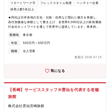
リモートワーク可
フレックスタイム制度
ベンチャー企業
ヨーロッパチームがあり、担当エージェントは20～40程度です。
チーム内で案件毎に担当が割り振られます。【出張頻度】出張に
採用人数5名以上
関しては個々で回数は異なります。日本向けに集中的に業務をお
★同社は日本各地の文化・伝統・自然など隠れた魅力を発掘し、
こなう方もいれば、外向けに積極的に動く方もいらっしゃいま
高付加価値な体験として磨き上げ、全世界8,000社以上の富裕層旅
す。旅程作成に対応する割合が多くなります。【今後のキャリア
行会社ネットワークを通じて世界中に提供しています。将来的な
パス】将来的にはマネジメント層としてステップアップも期待さ
IPOも目指している成長企業です。★同ポジションでは海外旅行会
れるポジションです。また別の職種へのジョブローテーションも
勤務地
東京都
社とのアライアンス営業を軸に、旅の企画設計から実施品質の管
あり、ご本人の希望に応じた異動の可能性もございます。【同ポ
理、アフターフォローまでを一気通貫で担っていただきます。
ジションの魅力】・5つ星の体験を提供するという新たな仕組みに
年収
500万円～650万円
【募集背景】海外事業の強化に伴い組織強化をおこないたく募集
挑戦できることに魅力を感じて入社いただく方が多いです。・裁
をおこなっております。【具体的な業務】●海外営業・アライアン
量も大きいポジションにもなるため、ご自身の考えや業務改善な
職種
法人営業
ス業務・海外旅行会社との関係構築およびコミュニケーション
ども意見が通りやすく、これまでの経験・知見を活かしながら新
更新日 2026.07.15
（英語）・案件獲得に向けた提案・交渉・要件整理・海外出張を
たな領域に挑戦できるポジションでもあります。・異業種から入
通じたパートナー開拓・関係強化●旅程設計・提案業務・海外富裕
社いただく方も多く、メールをベースに語学力も活かしながら業
層顧客向けの旅程作成（Itinerary設計）・顧客ニーズに応じた体
務遂行が可能です。
気になる
験内容の企画提案および見積作成・スケジュール、移動、体験バ
ランスを踏まえた全体構成設計●手配連携・プロジェクト進行管
理・社内オペレーションチームとの連携による提案内容の実行
化・予約状況、手配進行の管理および確認●品質管理・フォローア
【長崎】サービススタッフ※雲仙を代表する老舗
ップ・ゲスト旅行中の品質管理およびトラブル対応・旅行後のフ
旅館
ィードバック回収および改善提案●体験コンテンツ開発支援・高付
加価値体験コンテンツの視察・評価・サービス改善や新規体験開
株式会社雲仙宮崎旅館
発へのアドバイス【組織体制】営業部長：40代海外営業メンバ