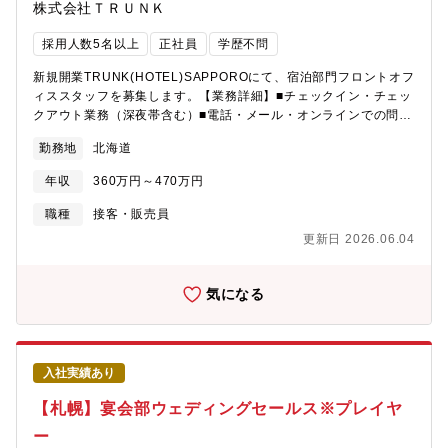
株式会社ＴＲＵＮＫ
採用人数5名以上
正社員
学歴不問
新規開業TRUNK(HOTEL)SAPPOROにて、宿泊部門フロントオフ
ィススタッフを募集します。【業務詳細】■チェックイン・チェッ
クアウト業務（深夜帯含む）■電話・メール・オンラインでの問い
合わせ対応■客室の在庫コントロール■会計業務、宿泊予約の確認■
勤務地
北海道
館内施設案内、周辺情報や観光情報の提供■タクシー手配、車両誘
導■VIP対応、特別リクエストへの対応■エントランスやロビーで
年収
360万円～470万円
のお出迎え・お見送り、客室までのご案内■クレーム対応、緊急時
の対応（体調不良、設備トラブルなど）■館内巡回（不審者・安全
職種
接客・販売員
管理）■日報作成、売上締め処理（ナイトオーディット）■翌日の
更新日 2026.06.04
準備業務（予約確認、書類整理）■他部署との連携■スタッフ教育■
部署売り上げ最大化のための企画・運用・分析
気になる
入社実績あり
【札幌】宴会部ウェディングセールス※プレイヤ
ー