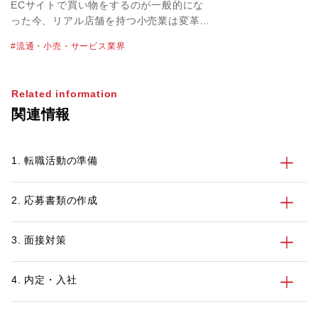
「ライフスタイルが変わる場面」に
ECサイトで買い物をするのが一般的にな
立ち会えるチャンス
った今、リアル店舗を持つ小売業は変革を
迫られています。業界のビジネス構造が目
流通・小売・サービス業界
まぐるしく変わる中、転職市場にも変化は
起きているのでしょうか。流通・小売業界
を担当しているパソナのキャリアアドバイ
Related information
ザー金井 篤也に最新動向を聞きました。
関連情報
1. 転職活動の準備
2. 応募書類の作成
3. 面接対策
4. 内定・入社