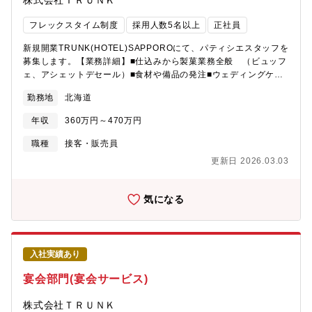
株式会社ＴＲＵＮＫ
フレックスタイム制度
採用人数5名以上
正社員
新規開業TRUNK(HOTEL)SAPPOROにて、パティシエスタッフを
募集します。【業務詳細】■仕込みから製菓業務全般 （ビュッフ
ェ、アシェットデセール）■食材や備品の発注■ウェディングケー
キの製造■メニュー企画立案から開発■原価管理・コスト分析■常に
勤務地
北海道
ステイクホルダーの満足度/サービスクオリティの担保・改善・サ
ービスバリューの向上を図る■レストラン部門の利益および売上の
年収
360万円～470万円
最大化を図る【今後のキャリア】スキルを磨きながら、将来的に
は新規ホテルの立ち上げなどにも関わっていただくことを期待し
職種
接客・販売員
ています。
更新日 2026.03.03
気になる
入社実績あり
宴会部門(宴会サービス)
株式会社ＴＲＵＮＫ