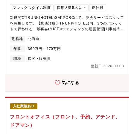
フレックスタイム制度
採用人数5名以上
正社員
新規開業TRUNK(HOTEL)SAPPOROにて、宴会サービススタッフ
を募集します。【業務詳細】TRUNK(HOTEL)内、3つのバンケッ
トで行われる一般宴会(MICE)/ウェディングの運営管理[1]事前準備
■レイアウト（婚礼：円卓／長テーブル、MICE：スクール・シア
勤務地
北海道
ター等）に基づく会場設営全般業務■飲料の発注・管理■法人営
業、婚礼スタッフとの打ち合わせ■新郎新婦様の最終リハーサル同
年収
360万円～470万円
席■人員アサイン（シフト作成など）[2]運営管理■ゲスト対応■受
付、誘導、クローク、配膳、料理・飲料提供■進行全体管理（司
職種
接客・販売員
会・音響・照明・配膳スタッフなど）■トラブル等、緊急時の対応
更新日 2026.03.03
[3]クローズ業務■会場の片付け（クロス撤去・食器回収・レイアウ
ト戻し・グラス・カトラリーの洗浄への引き渡し）■設備の点検、
忘れ物管理、清掃■提供数・飲料数の集計、パーティレポート作成
気になる
■プランナー・営業へのフィードバック共有[4]配膳スタッフ管理■
採用業務、教育管理
入社実績あり
フロントオフィス（フロント、予約、アテンド、
ドアマン）