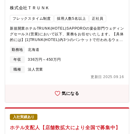
株式会社ＴＲＵＮＫ
フレックスタイム制度
採用人数5名以上
正社員
新規開業ホテルTRUNK(HOTEL)SAPPOROの宴会部門ウェディン
グセールス(営業)において以下、業務をお任せいたします。【具体
的には】[1]TRUNK(HOTEL)内3つのバンケットで行われるウェデ
ィングの新規営業[2]TRUNK(HOTEL)で実施する新規営業におけ
勤務地
北海道
る事前/当日対応・フォローアップ[3]TRUNK(HOTEL)ウェディン
グへの集客施策の企画実行、ネットワークづくり[4]営業活動に対
年収
336万円～450万円
するマーケットリサーチ、情報収集【業務詳細】[1]■電話問い合わ
せに対する対応業務■婚礼顧客へのセールス業務（お客様ヒアリン
職種
法人営業
グ、館内案内、提案、見積書説明、日程提示、クロージング）■案
更新日 2025.09.16
内後のフォローアップ・トレース業務■契約関連締結に対する事務
業務[2]■当日までの婚礼顧客との折衝・企画提案業務■ホテル内関
連各所への報告・指示業務（コミュニケーション）■当日接客業務
気になる
[3]■ネットワークづくり業務■紹介エージェントへの営業活動■集
客イベント企画・実行[4]■営業活動に対する競合調査【求める人物
像】・ホテルの方向性やコンセプトに共感できる方（★HPをご参
照ください：https://www.trunk-base.com）・数字目標に対し
入社実績あり
て、貪欲に努力し、成果に対して責任を持てる方・しっかりと論
理的思考とコミュニケーションが取れる方・積極性と行動力があ
ホテル支配人【店舗数拡大により全国で募集中】
り、新しいことに挑戦することに貪欲に努力できる方 など・会