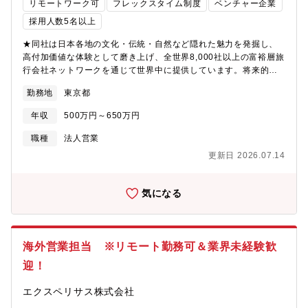
リモートワーク可
フレックスタイム制度
ベンチャー企業
採用人数5名以上
★同社は日本各地の文化・伝統・自然など隠れた魅力を発掘し、
高付加価値な体験として磨き上げ、全世界8,000社以上の富裕層旅
行会社ネットワークを通じて世界中に提供しています。将来的な
IPOも目指している成長企業です。★同ポジションでは海外旅行会
勤務地
東京都
社とのアライアンス営業を軸に、旅の企画設計から実施品質の管
理、アフターフォローまでを一気通貫で担っていただきます。
年収
500万円～650万円
【募集背景】海外事業の強化に伴い組織強化をおこないたく募集
をおこなっております。【具体的な業務】●海外営業・アライアン
職種
法人営業
ス業務・海外旅行会社との関係構築およびコミュニケーション
更新日 2026.07.14
（英語）・案件獲得に向けた提案・交渉・要件整理・海外出張を
通じたパートナー開拓・関係強化●旅程設計・提案業務・海外富裕
層顧客向けの旅程作成（Itinerary設計）・顧客ニーズに応じた体
気になる
験内容の企画提案および見積作成・スケジュール、移動、体験バ
ランスを踏まえた全体構成設計●手配連携・プロジェクト進行管
理・社内オペレーションチームとの連携による提案内容の実行
化・予約状況、手配進行の管理および確認●品質管理・フォローア
海外営業担当 ※リモート勤務可＆業界未経験歓
ップ・ゲスト旅行中の品質管理およびトラブル対応・旅行後のフ
迎！
ィードバック回収および改善提案●体験コンテンツ開発支援・高付
加価値体験コンテンツの視察・評価・サービス改善や新規体験開
エクスペリサス株式会社
発へのアドバイス【組織体制】営業部長：40代海外営業メンバ
ー：20代2名、30代7～8名、40代2～3名程度※アメリカチームと