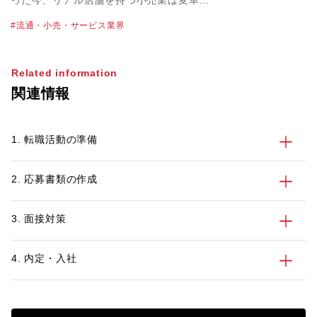
った今、リアル店舗を持つ小売業は変革を
迫られています。業界のビジネス構造が目
流通・小売・サービス業界
まぐるしく変わる中、転職市場にも変化は
起きているのでしょうか。流通・小売業界
を担当しているパソナのキャリアアドバイ
Related information
ザー金井 篤也に最新動向を聞きました。
関連情報
1. 転職活動の準備
2. 応募書類の作成
3. 面接対策
4. 内定・入社