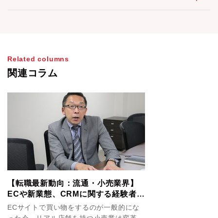
Related columns
関連コラム
【転職最新動向：流通・小売業界】
ECや新業態、CRMに関する経験者は
「ライフスタイルが変わる場面」に
ECサイトで買い物をするのが一般的にな
立ち会えるチャンス