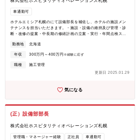
株式会社ホスピタリティオペレーションズ札幌
車通勤可
ホテルエミシア札幌のにて設備部長を補佐し、ホテルの施設メン
テナンスを担当いただきます。・施設・設備の維持及び管理・診
断・改修の提案・中長期の修繕計画の立案・実行・年間点検スケ
ジュールに沿った実施、立会・工事監理・各種法的届出書類の作
勤務地
北海道
成・提出・防災管理全般（防災防火計画、実施立会、救命・警
察・消防対応）・委託会社社員（10名）への指導監督※夜間勤務
年収
300万円～400万円
※経験に応ず
あり※正社員登用実績あります（過去3年間30名、この職種は0
人）
職種
施工管理
更新日 2025.01.29
気になる
(正）設備部部長
株式会社ホスピタリティオペレーションズ札幌
管理職・マネージャー経験
正社員
車通勤可