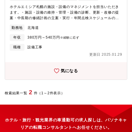
ホテルエミシア札幌の施設・設備のマネジメントを担当いただき
ます。・施設・設備の維持・管理・設備の診断、更新・改修の提
案・中長期の修繕計画の立案・実行・年間点検スケジュールの策
定・工事内容の精査(見積もり・業者選定など)、工事監理・各種法
勤務地
北海道
的届出書類の作成・提出・年間予算作成・直雇用社員、委託会社
社員への指導監督【期待する役割】管理職（部長）【組織構成】
年収
380万円～540万円
※経験に応ず
就業部署従業員数：約10名程度(宿泊予約)で構成【魅力】応募前
に職場、施設見学が可能です
職種
設備工事
更新日 2025.01.29
気になる
2
検索結果一覧
件（1～2件表示）
ホテル・旅行・観光業界の車通勤可の求人探しは、パソナキャ
リアの転職コンサルタントへお任せください。