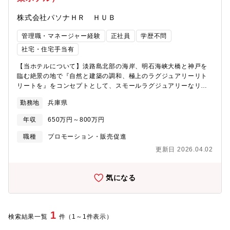
株式会社パソナＨＲ ＨＵＢ
管理職・マネージャー経験
正社員
学歴不問
社宅・住宅手当有
【当ホテルについて】淡路島北部の海岸、明石海峡大橋と神戸を
臨む絶景の地で『自然と建築の調和、極上のラグジュアリーリト
リートを』をコンセプトとして、スモールラグジュアリーなリゾ
ートホテルを開業いたします。天然温泉スパでのリトリートや美
勤務地
兵庫県
容をテーマにしたアクティビティ、淡路産の地産地消を愉しむ健
康的な料理まで、ひとりひとりに合わせた最高の滞在を提供しま
年収
650万円～800万円
す。【業務内容】マーケティングマネージャー・ブランディン
グ、PR/AD、商品企画・販売促進・宿泊、レストラン、ウェディ
職種
プロモーション・販売促進
ング、スパ等、ホテル内全ての販売促進・商品企画・販売促進設
更新日 2026.04.02
定された売上目標や関連業務を達成するためにセールス＆マーケ
ティング部長のサポートの下、業務を遂行いただきます。売上
増、ゲスト満足度アップを目指し、ホテル単体に加えて、近隣エ
気になる
リアの各施設（グループ内の各施設含む）を活用しながら新たな
プロモーションやイベントを展開し、国内マーケットに留まらず
インバウンド獲得を実現いただけることを期待しています。【魅
力】■転居の場合家賃補助がございます。（期限なし、社宅は家賃
1
検索結果一覧
件（1～1件表示）
半額）家賃相場については、下記となります。単身 （間取り１K