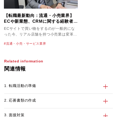
【転職最新動向：流通・小売業界】
ECや新業態、CRMに関する経験者は
「ライフスタイルが変わる場面」に
ECサイトで買い物をするのが一般的にな
立ち会えるチャンス
った今、リアル店舗を持つ小売業は変革を
迫られています。業界のビジネス構造が目
流通・小売・サービス業界
まぐるしく変わる中、転職市場にも変化は
起きているのでしょうか。流通・小売業界
を担当しているパソナのキャリアアドバイ
Related information
ザー金井 篤也に最新動向を聞きました。
関連情報
1. 転職活動の準備
2. 応募書類の作成
3. 面接対策