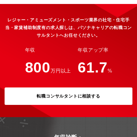
～１LDK目安）: 46,000円～70,000円家族帯同（間取り２ＤＫ～
３ＤK目安） 70,000円～90,000円■島外からの移住には、社宅
サポートやバス、シェアカーも充実。また、企業内保育園の用意
もあります。また、島外から通勤している社員も多くいる環境で
レジャー・アミューズメント・スポーツ業界の社宅・住宅手
す。※パソナグループ全体の雰囲気や社風をＨＰから感じ取って
当・家賃補助制度有の求人探しは、パソナキャリアの転職コン
いただくことも重要です。
サルタントへお任せください。
https://www.pasonagroup.co.jp/https://www.pasonagroup.co.jp/awa
【東京から移住した社員のBefore／After】・家賃：月155,000円
→月51,000円（7割減！）・家の広さ：50平米→80平米（1.6
年収
年収アップ率
倍！）・通勤時間：電車で50分→車で5分（9割減！）【ミッショ
ン】★世界最高水準のリゾートアイランドを共に創るという唯一
800
61.7
無二の経験ができます！まだ全体構想の約2割の段階です。2025
万円以上
%
年の大阪・関西万博、2030年の大阪IRと今最も勢いのある関西屈
指のリゾート地として都市の大阪・神戸と共に楽しんでいただけ
るリゾート地を目指しています。年齢問わず、活躍の場があり、
和気あいあいとした雰囲気で成長できる環境です。いい意味で型
に捉われすぎず、目の前のお客様にとっての最高のサービスを提
転職コンサルタントに相談する
供しようとホスピタリティあふれるチームです。【求める人物
像】売り上げももちろん大切ですが、顧客志向・ホスピタリティ
が高い方が多くバランスの取れた方が活躍している傾向にありま
す。感動体験を与えられるよう創意工夫できる人がマッチしてい
ます。また、組織・店づくり・チーム作り力入れてきた方が評価
され、採用に至っているケースが多いです。※55以上の方は嘱託
社員採用となります。