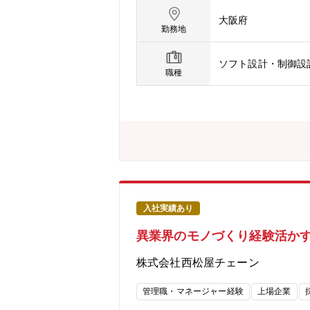
カーで培った「品質へのこだわり」「
大阪府
さらなる向上を目指し、プライベートブ
勤務地
全な商品を、適正な価格で提供し続け
理、商品開発などの専門知識を持つ方を
ソフト設計・制御設
屋のPB商品の開発業務をしてくれる方
職種
います。【具体的には】PB商品の企画
す。自店はもちろん競争他社の価格品
客様が欲しいと思う品質（価格）の商
解・競合商品の分析・市場動向の把握
品部への配属となります。異業界出身者
10部門程（主に雑貨系と服飾系）で
電、化学、消費財メーカー等様々なバ
の入社者の声】■ 大手総合電機メーカ
ます。自分が企画した商品が全国の店舗
入社実績あり
入社前はベビー用品の知識がなく不安
異業界のモノづくり経験活かす
追求する面白さを実感しています。■ 
が、西松屋ではお客様の声や売れ行きが
株式会社西松屋チェーン
に店頭に並ぶ」「多くのご家族の生活
ンの魅力】■66歳まで就業ができる環
管理職・マネージャー経験
上場企業
年未満で役員クラスになられた実績も