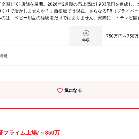
じて発生します。■休暇が取りやすい環境年末年始等、状況に合わせて
国1,181店舗を展開。2026年2月期の売上高は1,933億円を達成
社宅(借上げ)：自己負担【25,500円/月】
づくりで活かしませんか？」西松屋では現在、さらなるPB（プライベ
るのは、ベビー用品の経験者だけではありません。実際に、・テレビ開
ー衣料開発へ・OA機器開発者がベビー肌着開発へといったように、異
モノづくりの視点」「改善力」を、西松屋の商品開発に活かしてくださ
750万円～750
ランド（PB）商品の開発を強化しています。全国1,181店舗を展開
年収
ることが重要なミッションです。その実現に向けて、メーカーや商社で
お迎えし、PB商品の企画・開発体制をさらに強化したいと考えていま
開発
を募集します。メーカー・商社で得たモノ作りのノウハウを当社のPB
、サンプル・仕様書の作成 、品質・コスト・生産量・納期の計画・管
ぞろえの調査や、生産している海外工場への出張なども必要に応じて自
品を消費者に代わって作っていく仕事です。【入社後の流れ】入社後ま
を行いながら商品開発の基礎を習得。さらに外部研修やセミナーを通じ
気になる
の育成実績が豊富なため、安心してスタートできる環境です。【組織構
構成されており、各部門に部長・マーチャンダイザー・バイヤー等が在籍
ックボーンの方々がご活躍されています。※ご経験や組織状態に応じて
ー出身（商品開発）これまで培ってきた開発力や品質への考え方は、扱
に並び、お客様に手に取っていただけることが大きなやりがいです。■
もありましたが、必要な知識は入社後に学ぶことができました。今では
プライム上場/～850万
大手OA機器メーカー出身（開発職）メーカー時代はエンドユーザーの