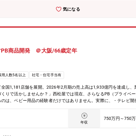
を行いながら商品開発の基礎を習得。さらに外部研修やセミナーを通じ
気になる
の育成実績が豊富なため、安心してスタートできる環境です。【組織構
構成されており、各部門に部長・マーチャンダイザー・バイヤー等が在籍
ックボーンの方々がご活躍されています。※ご経験や組織状態に応じて
ー出身（商品開発）これまで培ってきた開発力や品質への考え方は、扱
に並び、お客様に手に取っていただけることが大きなやりがいです。■
もありましたが、必要な知識は入社後に学ぶことができました。今では
PB商品開発 ＠大阪/66歳定年
大手OA機器メーカー出身（開発職）メーカー時代はエンドユーザーの
身近に感じられます。自分の仕事の成果が見えやすい環境です。■ 共
に貢献できる」「自分の作った商品を家族や孫に誇れる」そんな喜びを
境役職定年が無く、成果を出していただいた場合は60台でもキャリアア
採用人数5名以上
社宅・住宅手当有
ございます■ご自宅の近くの西松屋店舗で就業可能関西在住の方は、ご
じて発生します。■休暇が取りやすい環境年末年始等、状況に合わせて
国1,181店舗を展開。2026年2月期の売上高は1,933億円を達成
社宅(借上げ)：自己負担【25,500円/月】
づくりで活かしませんか？」西松屋では現在、さらなるPB（プライベ
るのは、ベビー用品の経験者だけではありません。実際に、・テレビ開
ー衣料開発へ・OA機器開発者がベビー肌着開発へといったように、異
モノづくりの視点」「改善力」を、西松屋の商品開発に活かしてくださ
750万円～750
ランド（PB）商品の開発を強化しています。全国1,181店舗を展開
年収
ることが重要なミッションです。その実現に向けて、メーカーや商社で
お迎えし、PB商品の企画・開発体制をさらに強化したいと考えていま