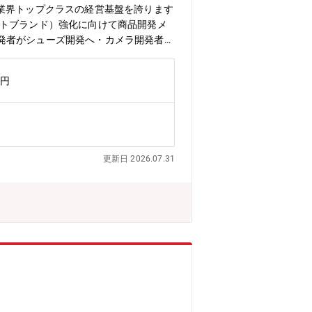
有給が柔軟に取得できます■家賃補助が
し、業界トップクラスの経営基盤を誇ります
ートブランド）強化に向けて商品開発メ
発者がシューズ開発へ・カメラ開発者が
業界出身者が多数活躍しています。メー
い。【募集背景】西松屋では、商品力の
万円
する中で、お客様により高品質で安心・安
培われた製造技術、品質管理、生産管
す。【期待する役割/ミッション】西松
商品開発に還元いただくことを期待して
理等モノ作りの一連の業務をお任せしま
更新日 2026.07.31
発的に行ってもらうことになります。お
ずは商品監査部にて、・自社商品の理
て知識を身につけていただき、その後商
成】■商品部※シニア社員比率40％・
しております。・機械、半導体、家
配属先が決定となります。【異業界から
う商品が変わっても活かせると感じてい
 大手半導体メーカー出身（研究開発）
消費者目線で商品の品質や使いやすさを
反応を直接見る機会が少なかったのです