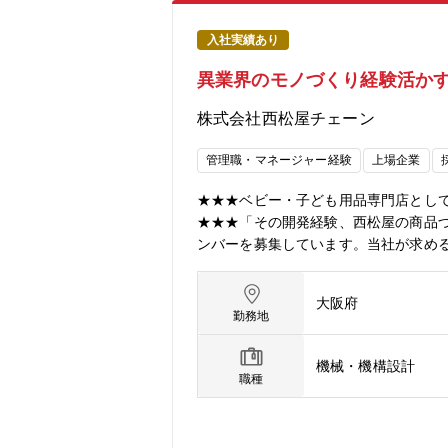
入社実績あり
異業界のモノづくり経験活かす
株式会社西松屋チェーン
管理職・マネージャー経験
上場企業
★★★ベビー・子ども用品専門店として全
★★★「その開発経験、西松屋の商品
ンバーを募集しています。当社が求め
商品部長へ・半導体研究開発者がベビ
カーで培った「品質へのこだわり」「
大阪府
さらなる向上を目指し、プライベートブ
勤務地
全な商品を、適正な価格で提供し続け
理、商品開発などの専門知識を持つ方を
機械・機構設計
屋のPB商品の開発業務をしてくれる方
職種
います。【具体的には】PB商品の企画
す。自店はもちろん競争他社の価格品
客様が欲しいと思う品質（価格）の商