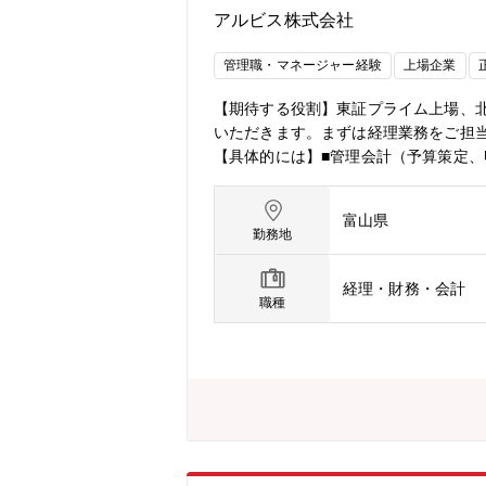
が、西松屋ではお客様の声や売れ行きが
アルビス株式会社
に店頭に並ぶ」「多くのご家族の生活
ンの魅力】■66歳まで就業ができる環
管理職・マネージャー経験
上場企業
年未満で役員クラスになられた実績も
可能。新大阪本部への出社は必要に応
【期待する役割】東証プライム上場、
充実単身寮(借上げ)：自己負担【0円/月】
いただきます。まずは経理業務をご担
【具体的には】■管理会計（予算策定、
・資金計画※上記業務の実務及びメン
ーケット事業を展開！・東証プライム
富山県
取り組んでおります！
勤務地
経理・財務・会計
職種