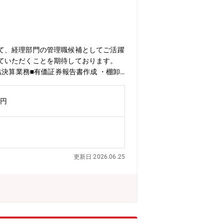
通して感じる魅力「開発した商品が実際
感じながら働いています。【同ポジショ
ップの可能性がある環境です。※入社10
自宅近隣の西松屋店舗を拠点として勤務
有給が柔軟に取得できます■家賃補助が
て、経理部門の管理職候補としてご活躍
ていただくことを期待しております。
決算業務■有価証券報告書作成 ・棚卸
エリアシェアトップクラスのスーパーマ
品をもとに、人々の健康寿命の改善にも
万円
更新日 2026.06.25