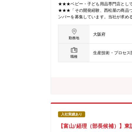
可能。新大阪本部への出社は必要に応
★★★ベビー・子ども用品専門店として全
充実単身寮(借上げ)：自己負担【0円/月】
★★★「その開発経験、西松屋の商品
ンバーを募集しています。当社が求め
商品部長へ・半導体研究開発者がベビ
カーで培った「品質へのこだわり」「
大阪府
さらなる向上を目指し、プライベートブ
勤務地
全な商品を、適正な価格で提供し続け
理、商品開発などの専門知識を持つ方を
生産技術・プロセス
屋のPB商品の開発業務をしてくれる方
職種
います。【具体的には】PB商品の企画
す。自店はもちろん競争他社の価格品
客様が欲しいと思う品質（価格）の商
解・競合商品の分析・市場動向の把握
品部への配属となります。異業界出身者
10部門程（主に雑貨系と服飾系）で
電、化学、消費財メーカー等様々なバ
の入社者の声】■ 大手総合電機メーカ
ます。自分が企画した商品が全国の店舗
入社実績あり
入社前はベビー用品の知識がなく不安
【富山/経理（部長候補）】東証
追求する面白さを実感しています。■ 