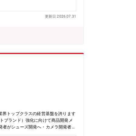
商品開発に還元いただくことを期待して
理等モノ作りの一連の業務をお任せしま
更新日 2026.07.31
発的に行ってもらうことになります。お
ずは商品監査部にて、・自社商品の理
て知識を身につけていただき、その後商
成】■商品部※シニア社員比率40％・
しております。・機械、半導体、家
配属先が決定となります。【異業界から
う商品が変わっても活かせると感じてい
 大手半導体メーカー出身（研究開発）
消費者目線で商品の品質や使いやすさを
反応を直接見る機会が少なかったのです
通して感じる魅力「開発した商品が実際
感じながら働いています。【同ポジショ
ップの可能性がある環境です。※入社10
自宅近隣の西松屋店舗を拠点として勤務
有給が柔軟に取得できます■家賃補助が
し、業界トップクラスの経営基盤を誇ります
ートブランド）強化に向けて商品開発メ
発者がシューズ開発へ・カメラ開発者が
業界出身者が多数活躍しています。メー