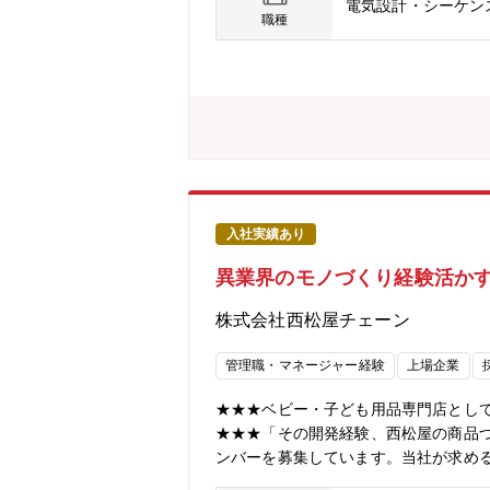
電気設計・シーケン
屋のPB商品の開発業務をしてくれる方
職種
います。【具体的には】PB商品の企画
す。自店はもちろん競争他社の価格品
客様が欲しいと思う品質（価格）の商
解・競合商品の分析・市場動向の把握
品部への配属となります。異業界出身者
10部門程（主に雑貨系と服飾系）で
電、化学、消費財メーカー等様々なバ
の入社者の声】■ 大手総合電機メーカ
ます。自分が企画した商品が全国の店舗
入社実績あり
入社前はベビー用品の知識がなく不安
異業界のモノづくり経験活かす
追求する面白さを実感しています。■ 
が、西松屋ではお客様の声や売れ行きが
株式会社西松屋チェーン
に店頭に並ぶ」「多くのご家族の生活
ンの魅力】■66歳まで就業ができる環
管理職・マネージャー経験
上場企業
年未満で役員クラスになられた実績も
可能。新大阪本部への出社は必要に応
★★★ベビー・子ども用品専門店として全
充実単身寮(借上げ)：自己負担【0円/月】
★★★「その開発経験、西松屋の商品
ンバーを募集しています。当社が求め
商品部長へ・半導体研究開発者がベビ