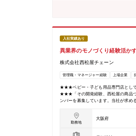
解・競合商品の分析・市場動向の把握
品部への配属となります。異業界出身者
10部門程（主に雑貨系と服飾系）で
電、化学、消費財メーカー等様々なバ
の入社者の声】■ 大手総合電機メーカ
ます。自分が企画した商品が全国の店舗
入社実績あり
入社前はベビー用品の知識がなく不安
異業界のモノづくり経験活かす
追求する面白さを実感しています。■ 
が、西松屋ではお客様の声や売れ行きが
株式会社西松屋チェーン
に店頭に並ぶ」「多くのご家族の生活
ンの魅力】■66歳まで就業ができる環
管理職・マネージャー経験
上場企業
年未満で役員クラスになられた実績も
可能。新大阪本部への出社は必要に応
★★★ベビー・子ども用品専門店として全
充実単身寮(借上げ)：自己負担【0円/月】
★★★「その開発経験、西松屋の商品
ンバーを募集しています。当社が求め
商品部長へ・半導体研究開発者がベビ
カーで培った「品質へのこだわり」「
大阪府
さらなる向上を目指し、プライベートブ
勤務地
全な商品を、適正な価格で提供し続け
理、商品開発などの専門知識を持つ方を