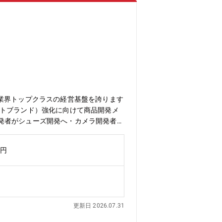
し、業界トップクラスの経営基盤を誇ります
ートブランド）強化に向けて商品開発メ
発者がシューズ開発へ・カメラ開発者が
業界出身者が多数活躍しています。メー
い。【募集背景】西松屋では、商品力の
万円
する中で、お客様により高品質で安心・安
培われた製造技術、品質管理、生産管
す。【期待する役割/ミッション】西松
商品開発に還元いただくことを期待して
理等モノ作りの一連の業務をお任せしま
更新日 2026.07.31
発的に行ってもらうことになります。お
ずは商品監査部にて、・自社商品の理