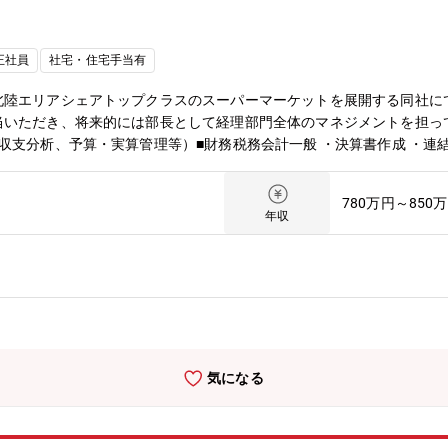
身近に感じられます。自分の仕事の成果が見えやすい環境です。■ 共
に貢献できる」「自分の作った商品を家族や孫に誇れる」そんな喜びを
境役職定年が無く、成果を出していただいた場合は60台でもキャリアア
正社員
社宅・住宅手当有
ございます■ご自宅の近くの西松屋店舗で就業可能関西在住の方は、ご
じて発生します。■休暇が取りやすい環境年末年始等、状況に合わせて
北陸エリアシェアトップクラスのスーパーマーケットを展開する同社に
社宅(借上げ)：自己負担【25,500円/月】
当いただき、将来的には部長として経理部門全体のマネジメントを担っ
収支分析、予算・実算管理等）■財務税務会計一般 ・決算書作成 ・連結
バーフォロー、マネジメントなどを担当いただきます。【魅力】・北陸
上場企業で現在中部エリアに継続的な出店を計画し事業拡大！・健康食
780万円～850
年収
気になる