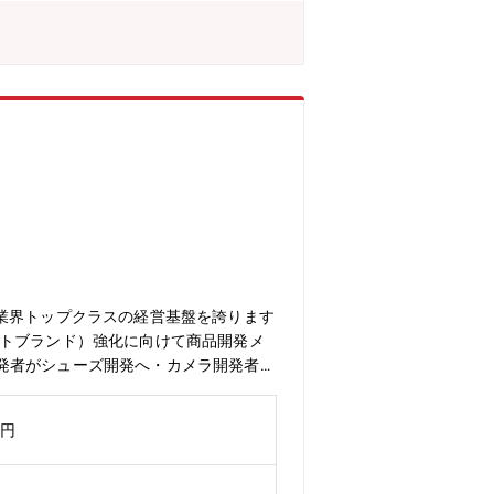
て知識を身につけていただき、その後商
成】■商品部※シニア社員比率40％・
しております。・機械、半導体、家
配属先が決定となります。【異業界から
う商品が変わっても活かせると感じてい
 大手半導体メーカー出身（研究開発）
消費者目線で商品の品質や使いやすさを
反応を直接見る機会が少なかったのです
通して感じる魅力「開発した商品が実際
感じながら働いています。【同ポジショ
ップの可能性がある環境です。※入社10
自宅近隣の西松屋店舗を拠点として勤務
有給が柔軟に取得できます■家賃補助が
し、業界トップクラスの経営基盤を誇ります
ートブランド）強化に向けて商品開発メ
発者がシューズ開発へ・カメラ開発者が
業界出身者が多数活躍しています。メー
い。【募集背景】西松屋では、商品力の
万円
する中で、お客様により高品質で安心・安
培われた製造技術、品質管理、生産管
す。【期待する役割/ミッション】西松