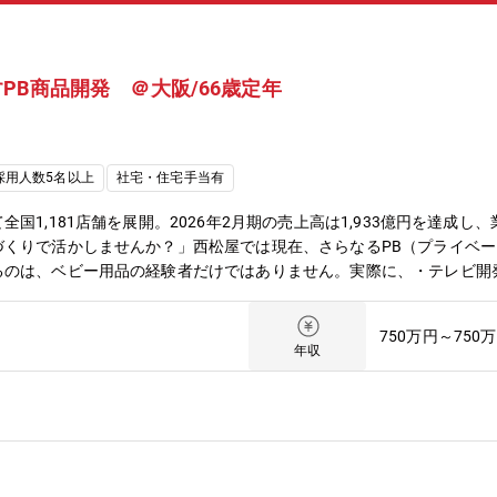
PB商品開発 ＠大阪/66歳定年
採用人数5名以上
社宅・住宅手当有
国1,181店舗を展開。2026年2月期の売上高は1,933億円を達成
づくりで活かしませんか？」西松屋では現在、さらなるPB（プライベ
るのは、ベビー用品の経験者だけではありません。実際に、・テレビ開
ー衣料開発へ・OA機器開発者がベビー肌着開発へといったように、異
モノづくりの視点」「改善力」を、西松屋の商品開発に活かしてくださ
750万円～750
ランド（PB）商品の開発を強化しています。全国1,181店舗を展開
年収
ることが重要なミッションです。その実現に向けて、メーカーや商社で
お迎えし、PB商品の企画・開発体制をさらに強化したいと考えていま
を募集します。メーカー・商社で得たモノ作りのノウハウを当社のPB
、サンプル・仕様書の作成 、品質・コスト・生産量・納期の計画・管
ぞろえの調査や、生産している海外工場への出張なども必要に応じて自
品を消費者に代わって作っていく仕事です。【入社後の流れ】入社後ま