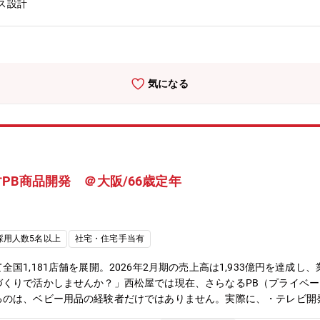
ス設計
を募集します。メーカー・商社で得たモノ作りのノウハウを当社のPB
、サンプル・仕様書の作成 、品質・コスト・生産量・納期の計画・管
ぞろえの調査や、生産している海外工場への出張なども必要に応じて自
品を消費者に代わって作っていく仕事です。【入社後の流れ】入社後ま
を行いながら商品開発の基礎を習得。さらに外部研修やセミナーを通じ
気になる
の育成実績が豊富なため、安心してスタートできる環境です。【組織構
構成されており、各部門に部長・マーチャンダイザー・バイヤー等が在籍
ックボーンの方々がご活躍されています。※ご経験や組織状態に応じて
ー出身（商品開発）これまで培ってきた開発力や品質への考え方は、扱
に並び、お客様に手に取っていただけることが大きなやりがいです。■
もありましたが、必要な知識は入社後に学ぶことができました。今では
PB商品開発 ＠大阪/66歳定年
大手OA機器メーカー出身（開発職）メーカー時代はエンドユーザーの
身近に感じられます。自分の仕事の成果が見えやすい環境です。■ 共
に貢献できる」「自分の作った商品を家族や孫に誇れる」そんな喜びを
境役職定年が無く、成果を出していただいた場合は60台でもキャリアア
採用人数5名以上
社宅・住宅手当有
ございます■ご自宅の近くの西松屋店舗で就業可能関西在住の方は、ご
じて発生します。■休暇が取りやすい環境年末年始等、状況に合わせて
国1,181店舗を展開。2026年2月期の売上高は1,933億円を達成
社宅(借上げ)：自己負担【25,500円/月】
づくりで活かしませんか？」西松屋では現在、さらなるPB（プライベ
るのは、ベビー用品の経験者だけではありません。実際に、・テレビ開
ー衣料開発へ・OA機器開発者がベビー肌着開発へといったように、異