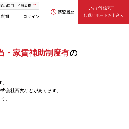
業の採用ご担当者様
3分で登録完了！
閲覧履歴
転職サポートお申込み
る質問
ログイン
当・家賃補助制度有
の
す。
株式会社西友などがあります。
ょう。