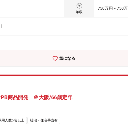
モノづくりの視点」「改善力」を、西松屋の商品開発に活かしてくださ
750万円～750
ランド（PB）商品の開発を強化しています。全国1,181店舗を展開
年収
ることが重要なミッションです。その実現に向けて、メーカーや商社で
お迎えし、PB商品の企画・開発体制をさらに強化したいと考えていま
計
を募集します。メーカー・商社で得たモノ作りのノウハウを当社のPB
、サンプル・仕様書の作成 、品質・コスト・生産量・納期の計画・管
ぞろえの調査や、生産している海外工場への出張なども必要に応じて自
品を消費者に代わって作っていく仕事です。【入社後の流れ】入社後ま
を行いながら商品開発の基礎を習得。さらに外部研修やセミナーを通じ
気になる
の育成実績が豊富なため、安心してスタートできる環境です。【組織構
構成されており、各部門に部長・マーチャンダイザー・バイヤー等が在籍
ックボーンの方々がご活躍されています。※ご経験や組織状態に応じて
ー出身（商品開発）これまで培ってきた開発力や品質への考え方は、扱
に並び、お客様に手に取っていただけることが大きなやりがいです。■
もありましたが、必要な知識は入社後に学ぶことができました。今では
PB商品開発 ＠大阪/66歳定年
大手OA機器メーカー出身（開発職）メーカー時代はエンドユーザーの
身近に感じられます。自分の仕事の成果が見えやすい環境です。■ 共
に貢献できる」「自分の作った商品を家族や孫に誇れる」そんな喜びを
境役職定年が無く、成果を出していただいた場合は60台でもキャリアア
採用人数5名以上
社宅・住宅手当有
ございます■ご自宅の近くの西松屋店舗で就業可能関西在住の方は、ご