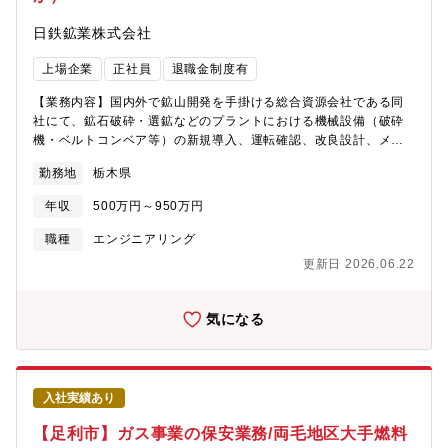
ある水処理事業ビジネス…産業向け（食品、電気、機械、化学メ
日鉄鉱業株式会社
ーカー等）の水処理プラント（排水、用水、純水）の設備・機械
の維持管理の市場が拡大しております。その中で、世界的にプラ
上場企業
正社員
退職金制度有
ント維持管理に強みを持つ当社の豊富なノウハウは、競合優勢性
が高く、現在様々な産業の企業から受注しております。今後もさ
【業務内容】国内外で鉱山開発を手掛ける総合資源会社である同
らなるビジネスの拡大が見込まれます。【特徴】■水・廃棄物・エ
社にて、鉱石破砕・選鉱などのプラントにおける機械設備（破砕
ネルギー管理の3事業分野におけるソリューションを設計・提供し
機・ベルトコンベア等）の新規導入、運転確認、改良設計、メン
ているヴェオリアグループの日本法人■自治体と産業向けの両方に
テナンスなどの業務を行っていただきます。また、それに付随す
ビジネスを展開しています。ヴェオリアジェネッツは主にエンジ
勤務地
栃木県
る電気設備（変電所・受電設備、配線など）の維持管理、新規導
ニアリング機能を担当。【募集背景】欠員補充
入、改良設計などに携わっていただきます。【業務詳細】今まで
年収
500万円～950万円
のご経験に親和性の高い業務から携わっていただきます。＜設備
管理＞新しい機械・電気設備の導入や予算の確認、導入までの流
職種
エンジニアリング
れや外部業者への依頼、突発的な故障などへの対応や故障原因究
更新日 2026.06.22
明・業者への発注。費用や価格交渉・施工管理などを中心に行い
ます。＜生産管理＞採掘した鉱石を生産・出荷計画に応じて顧客
が求める品質・サイズに加工するために、プラント系統決定や作
気になる
業指示を考え、現場で働く社員へ指示出しや進捗確認を行いま
す。【石灰石とは】資源小国である日本において、エネルギー資
源や金属鉱石は多くを輸入に依存している中で、石灰石は「日本
の数少ない自給天然資源」として非常に重要視されています。主
入社実績あり
に鉄鋼やセメントメーカーに納品し、鉄鋼やセメントの生産過程
で使用されています。【就業環境】・平均残業30H程・夜勤な
【足利市】ガス事業の保安業務/両毛地区大手燃料
し・日曜日は固定休・有給休暇の取得率6割程度／入社後14日間の