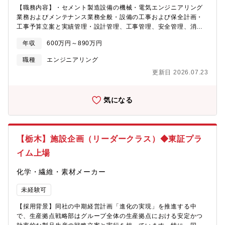
【職務内容】・セメント製造設備の機械・電気エンジニアリング
業務およびメンテナンス業務全般・設備の工事および保全計画・
工事予算立案と実績管理・設計管理、工事管理、安全管理、消防
諸届対応・設備故障対応 他【募集背景】工場の技術安定化の強
年収
600万円～890万円
化のため【組織構成】栃木工場工務課15名（機械7、電気7、事務
1）【働き方】・残業10～30時間／月 (ノー残業デーあり)・フレ
職種
エンジニアリング
ックス制度活用可能・出張ほぼなし【同社の強み】 セメントの3
更新日 2026.07.23
大大手企業の1社ですが、その中で培った粒子合成技術を活かし
て、化粧品材料から半導体製造装置用部品まで、さまざまな分野
に製品を提供しております。セメントという安定した事業を基盤
気になる
に多角的に事業を行っており、特に半導体関連は業績も好調で
す。
【栃木】施設企画（リーダークラス）◆東証プラ
イム上場
化学・繊維・素材メーカー
未経験可
【採用背景】同社の中期経営計画「進化の実現」を推進する中
で、生産拠点戦略部はグループ全体の生産拠点における安定かつ