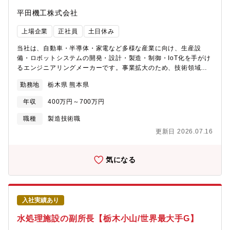
平田機工株式会社
上場企業
正社員
土日休み
当社は、自動車・半導体・家電など多様な産業に向け、生産設
備・ロボットシステムの開発・設計・製造・制御・IoT化を手がけ
るエンジニアリングメーカーです。事業拡大のため、技術領域を
横断して活躍いただける技術系総合職を募集します。■担当業務以
勤務地
栃木県 熊本県
下のいずれか、または複数領域に関する業務を担当いただきま
す。・生産設備・産業用ロボットの機械設計・生産設備・産業用
年収
400万円～700万円
ロボットの制御設計・制御ソフト／ハード設計、制御技術開発・
IoTソリューション開発・製造技術（組立・試運転・据付・生産立
職種
製造技術職
上げ）・技術営業（設備提案・仕様検討）等ご経験や志向に応じ
更新日 2026.07.16
て最適な職種をご提案します。
気になる
入社実績あり
水処理施設の副所長【栃木小山/世界最大手G】