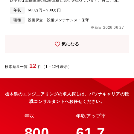
効率的な製品生産の戦略立案と実行を担っています。特に、国内
の主力工場である栃木事業所と鹿沼事業所では、大型工場建設や
年収
600万円～900万円
改修プロジェクトが進行中であり、その他事業所でも増産対応な
どの戦略的施策の確実な実行が求められています。加えて、中長
職種
設備保全・設備メンテナンス・保守
期的な工場施設およびエネルギー管理機能の強化が重要であるこ
更新日 2026.06.27
とから、高い視座で施設企画業務に取り組んでいただける係長・
リーダークラスの方を募集します。【業務内容】■理想工場を実現
する建設プロジェクトマネジメント工場建設に関する仕様決定及
気になる
び各種調整、建設会社との折衝、?事管理業務などを通じてQCD
アウトプットを最大化し、理想?場を創るマネジメント業務を担っ
ていただきます。■工場のCN・コスト・BCPを支える、総合エネ
ルギー企画施設・エネルギーに関して、CNへの対応、エネルギー
12
検索結果一覧
件（1～12件表示）
コストの抑制、そして事業継続性（BCP）の強化という3つの視点
を軸に、工場全体のエネルギー利用に関する中長期的な最適化を
図る戦略を立案し、実行していただきます。【入社後のキャリア
プラン】入社後は進捗中の建設プロジェクトに参加いただき、業
務の全体像を理解しながら、実務経験を積んでいただきます。そ
栃木県のエンジニアリングの求人探しは、パソナキャリアの転
の後はプロジェクトの主担当として中心的な役割を担い、リーダ
職コンサルタントへお任せください。
ーとしてチームをけん引していただくことを期待しています。さ
らにプロジェクトの成果やご自身の成長に応じて、将来的には組
織全体をまとめるマネージャーとしてのキャリアも視野に入れて
年収
年収アップ率
います。スキルと実績を積み重ねながら、より高いレベルでの活
躍を目指していただける環境です。【本ポジションのやりがい】
800
61.7
新しい工場の立ち上げに深く関わるこのポジションでは、設計・