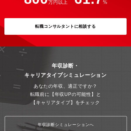
万円以上
%
建設の枠を超えて、理想の生産環境を創り上げるダイナミズムを
体感できます。また、設備・エネルギー・安全管理など工場運営
に関わる最先端の技術やノウハウに触れながら、自身の専門性を
さらに広げていける環境です。【身に付くスキル】ファシリティ
マネジメントやコンストラクションマネジメントにとどまらず、
転職コンサルタントに相談する
アセットマネジメントや ESG など様々な領域の知?を深めること
ができます。【働き方のイメージ】■ポジション：リーダー、係長
クラス■リモートワーク：週1～2回程度を想定■フレックス制度：
積極的に活用可能■平均残業時間：約20時間/月■出張：国内製造事
業所（栃?、?沼、登?、多賀城、恵庭）に出張あり。頻度は担当す
るプロジェクトにより変動いたします。【求める人物像】■高い専
門性をもちつつ、広い視野で専門分野以外の業務も積極的に携わ
年収診断・
れる方■思い通りに進まない場合でも柔軟な思考で解決策を模索
キャリアタイプシミュレーション
し、前向きなコミュニケーションが取れる方
あなたの年収、適正ですか？
転職前に【年収UPの可能性】と
【キャリアタイプ】をチェック
年収診断シミュレーションへ