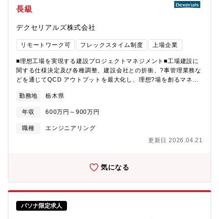
イオケミカル事業、そして次世代の素材として期待されるセルロ
長級
ースナノファイバー（CNF）をはじめとする新素材事業に至るま
で、幅広い事業領域を有する総合バイオマス企業です。セルロー
デクセリアルズ株式会社
スナノファイバーを蓄電体に用いた全固体電池をの研究、木質バ
イオマス専焼火力発電の運転、木質バイオマスを配合した複合材
リモートワーク可
フレックスタイム制度
上場企業
料など、紙・パプル事業以外の先端技術分野においても大きな注
目を集めています。【足利工場での生産品目】段ボール原紙（中
■理想工場を実現する建設プロジェクトマネジメント■工場建設に
芯原紙）、紙管原紙、貼合原紙
関する仕様決定及び各種調整、建設会社との折衝、?事管理業務な
どを通じてQCD アウトプットを最大化し、理想?場を創るマネジ
メント業務を担っていただきます。■工場のCN・コスト・BCPを
勤務地
栃木県
支える、総合エネルギー企画■施設・エネルギーに関して、CNへ
の対応、エネルギーコストの抑制、そして事業継続性（BCP）の
年収
600万円～900万円
強化という3つの視点を軸に、工場全体のエネルギー利用に関する
中長期的な最適化を図る戦略を立案し、実行していただきます。
職種
エンジニアリング
≪遣り甲斐≫新しい工場の立ち上げに深く関わるこのポジション
更新日 2026.04.21
では、設計・建設の枠を超えて、理想の生産環境を創り上げるダ
イナミズムを体感できます。また、設備・エネルギー・安全管理
など工場運営に関わる最先端の技術やノウハウに触れながら、自
気になる
身の専門性をさらに広げていける環境です。≪募集背景≫デクセ
リアルズの中期経営計画「進化の実現」のため、?産拠点戦略部は
安定かつ効率的な製品生産を目指し、グループ内全ての生産拠点
の戦略?案と実?を担っています。中でも国内主??場である栃木事
パソナ限定求人
業所と?沼事業所においては、大型工場建設及び改修のプロジェク