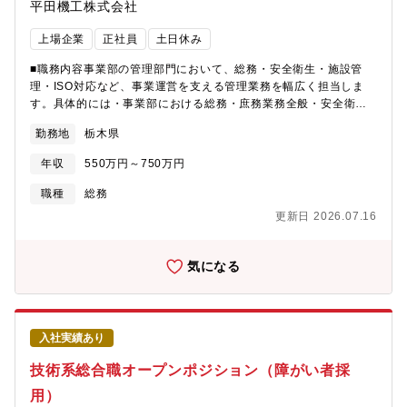
平田機工株式会社
す。【募集背景】同社の生産拠点戦略部は安定かつ効率的な製品
生産を目指し、グループ内全ての生産拠点の戦略立案と実行を担
上場企業
正社員
土日休み
っています。中でも国内主力工場である栃木事業所と鹿沼事業所
においては、大型工場建設及び改修のプロジェクトが進捗中で
■職務内容事業部の管理部門において、総務・安全衛生・施設管
す。その他事業所においても増産対応等、生産拠点戦略を確実に
理・ISO対応など、事業運営を支える管理業務を幅広く担当しま
進化・進捗させる必要があります。また、中長期的に工場施設及
す。具体的には・事業部における総務・庶務業務全般・安全衛生
びエネルギー管理の機能強化が必須であることなどから、高い視
委員会および労使協議会の運営・事務局対応・施設管理業務（建
座で施設企画業務に従事していただける方を募集しています。
勤務地
栃木県
屋・設備の保守および更新計画の立案、業者選定、見積取得、工
【業務の魅力・やりがい】新しい工場の立ち上げに深く関わるこ
事・保守対応、官公庁等への各種届出・対応）・セキュリティ管
年収
550万円～750万円
のポジションでは、設計・建設の枠を超えて、理想の生産環境を
理（守衛業務の管理・運営）・環境・労働安全マネジメント
創り上げるダイナミズムを体感できます。また、設備・エネルギ
（ISO14001、ISO45001に関する活動推進および事務局業務）・
職種
総務
ー・安全管理など工場運営に関わる最先端の技術やノウハウに触
教育訓練の企画・立案および運営・その他、管理部門業務に付随
更新日 2026.07.16
れながら、自身の専門性をさらに広げていける環境です。【入社
する関連業務全般
後のキャリアプラン】入社後は進捗中の建設プロジェクトに参加
いただき、業務の全体像を理解しながら、実務経験を積んでいた
気になる
だきます。その後はプロジェクトの主担当として中心的な役割を
担い、リーダーとしてチームをけん引していただくことを期待し
ています。さらにプロジェクトの成果やご自身の成長に応じて、
将来的には組織全体をまとめるマネージャーとしてのキャリアも
入社実績あり
視野に入れています。スキルと実績を積み重ねながら、より高い
レベルでの活躍を目指していただける環境です。
技術系総合職オープンポジション（障がい者採
用）