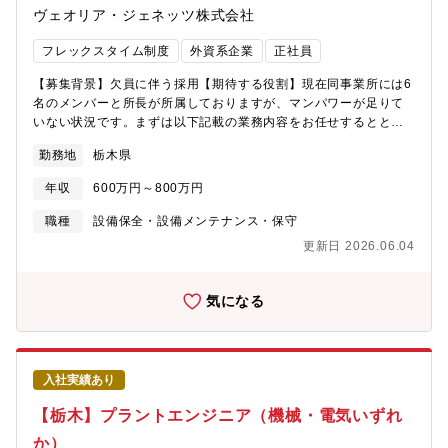
ヴェオリア・ジェネッツ株式会社
フレックスタイム制度
外資系企業
正社員
【募集背景】欠員に伴う採用【期待する役割】現在同事業所には6
名のメンバーと所長が所属しておりますが、マンパワーが足りて
いない状況です。まずは以下記載の業務内容をお任せするととも
に、所長のサポートを担い、同社のサービス向上に貢献いただき
勤務地
栃木県
たいと考えております。【職務内容】・純水製造施設、排水処理
施設、冷却水施設の常駐運転維持管理及び純水装置メンテナンス
年収
600万円～800万円
業務・各スコープの設備最適化を図り、改善提案を顧客へ提案・
従業員の勤怠管理と教育指導、適正配置の検討など・案件/プロジ
職種
設備保全・設備メンテナンス・保守
ェクトマネジメントおよびピープルマネジメント※半導体メーカ
更新日 2026.06.04
ーの工場内に同社水処理設備を設置しており、そのメンテナンス
等を担うポジションです。【働き方】日勤（OJTや緊急時などは
一時的に夜勤を含む）残業平均：20～30時間程度。宿泊を伴う出
気になる
張は基本的に発生しません。【入社後研修】OJT（OJTの期間は1
～3ヶ月程度）にて学んでいただきます。【キャリアパス】ご自身
の伸ばしたいスキルやキャリアに応じて様々な業務へ挑戦の機会
がございます。※同顧客との契約が継続する限りは当事業所にて
入社実績あり
長くご活躍を期待しておりますので、現状の転勤は想定しており
ません。【身につくスキル】水処理施設の設備メンテナンスの実
【栃木】プラントエンジニア（機械・電気いずれ
務スキル（水処理技術のスキル、各種の産業需要の知識、トラブ
か）
ル対処の知識経験など）【ヴェオリアグループの魅力】将来性の