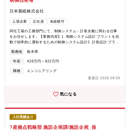
制御技術者
日本製紙株式会社
上場企業
正社員
未経験可
同社工場の工務部門にて、制御システム・計装全般に関わる仕事
をお任せします。【業務内容】1. 制御システム設計:プラントを自
動で効率的に運転するための制御システム設計2. 計装設計:プラン
トのプロセスに必要な計測機器や制御機器の選定、配置設計図の
勤務地
栃木県
作成3. システム実装:制御システム設計・計装設計を実装するため
の施工管理・試運転・性能評価4. メンテナンス:プラントの保守、
年収
426万円～922万円
点検、修理【キャリアパス】・将来の経営幹部候補である総合職
としてお迎えします。キャリアの中で転居・転勤を伴うジョブロ
職種
エンジニアリング
ーテーションがあります。・入社後は計装分野のスペシャリスト
更新日 2026.08.06
として中長期的に業務にあたってもらうことを期待していま
す。・実務経験や志向に応じて、国内・海外の他拠点での経験蓄
積や、新規事業立ち上げ等の各種プロジェクトへの参画、工場の
気になる
工務部門のライン長（部長・課長）をお任せします。【働き方補
足】・計画的な工事・修繕による早出残業がありますが、年間平
均では20時間程度/月です。・稀に突発的なトラブル対応のため業
務時間外や休日に呼び出しが生じる場合もあります。（年1～2回
入社実績あり
あるかないか程度です）【同社について】植林をはじめとする森
林造成と、そこから調達する木質資源を原料とする製紙事業やバ
?産拠点戦略部 施設企画課/施設企画_係