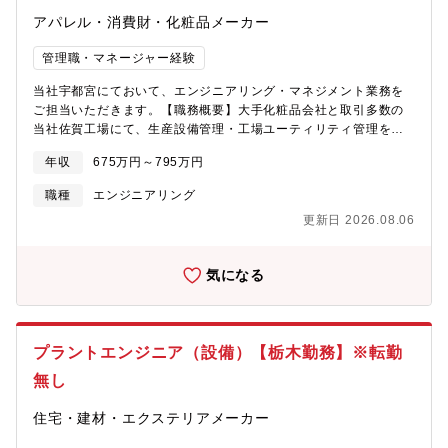
アパレル・消費財・化粧品メーカー
管理職・マネージャー経験
当社宇都宮にておいて、エンジニアリング・マネジメント業務を
ご担当いただきます。【職務概要】大手化粧品会社と取引多数の
当社佐賀工場にて、生産設備管理・工場ユーティリティ管理をお
任せいたします。設備設計・製作～メンテナンスまで、幅広い経
年収
675万円～795万円
験を積むことが可能です。高品質な製品をお客様にお届けするた
めの設備投資など、常にアップグレードを実施しています。さら
職種
エンジニアリング
に内製化も進めており、設備設計・導入など上流工程にも挑戦す
更新日 2026.08.06
ることが可能です。【具体的には）】当社の佐賀工場において、
下記業務を担当いただきます■インフラ設備（電気・水・蒸気等）
の維持管理■生産設備の新規導入・計画保全・故障修理∟製造設備
気になる
機器の選定・設置・試運転などの実施■工場内設備全般の保全・運
営∟製造現場の安全環境設計や従業員安全の確保■組織構築・メン
バーマネジメント※取り扱う設備：真空乳化窯、充填機、移動式
パレタイザー、搬送機など
プラントエンジニア（設備）【栃木勤務】※転勤
無し
住宅・建材・エクステリアメーカー