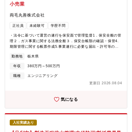
小売業
有給付与・独身寮1,000円／社宅4,000～5,000円程度※生産拠点
は夜間も稼働しているため、夜間のトラブル時に呼び出し対応が
両毛丸善株式会社
発生する可能性がありますが、基本的には別の部署が夜間のトラ
ブル対応をしているためプラントエンジニア職が対応するのは月
正社員
未経験可
学歴不問
に１回程度です。・転勤当面なし ※総合職のため将来的な転勤
の可能性あり【組織構成】約50名採掘部門・プラント部門・管理
・法令に基づいて運営の遂行を保安面で管理監督1．保安全般の管
部門、合わせて約50名在籍
理２．ガス事業に関する法務全般３．保安台帳類の確認・保管4.
期限管理に関する帳票作成5.事業遂行に必要な届出・許可等の申
請全般6.業務受委託に関する法的資料の作成・届出7.集中監視に関
勤務地
栃木県
する業務全般など・電話当番あり（17：30～19：00）■採用背
景：同社は今年で創業７０周年を迎えます。現在創業100年を目指
年収
380万円～500万円
し、新しい意見や考えを積極的に採用し組織の活性化をはかって
おります。上下の壁をなくし、キャリア・ポジションに関係なく
職種
エンジニアリング
誰もが新しいアイディアを発言しやすい環境づくりに取り組んで
更新日 2026.08.04
います。■就業環境：最大の財産である従業員が生き生きと働ける
会社であるために、福利厚生制度とワークライフバランスの充実
に力を入れております。週休２日制 日曜（祝日含む）以外の休
気になる
日は、希望日に休むことが基本的に可能であり、原則１９時完全
退社をしております。■入社後の流れ：入社後は、OJTをメインに
先輩社員と一緒に従事いただきます。OJT終了後は１人で対応し
て頂きますが、先輩社員に気軽に相談できる環境が整っておりま
入社実績あり
す。■特徴・魅力：・同社は地域のインフラを支える企業であり、
地域密着型の業務であるため、やりがいを感じていただける職場