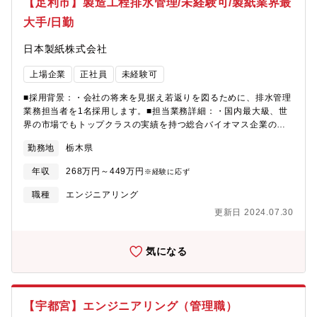
【足利市】製造工程排水管理/未経験可/製紙業界最
です。・安心して生涯働ける会社であり続けるために、家族手当
大手/日勤
や住宅手当も充実しております。・さらに栃木県内、群馬県内以
外の転勤がないため、腰を据えて働き続けることが可能です。・
日本製紙株式会社
中途採用の社員が多く、中途採用の社員を受け入れ、自身が活躍
できる職場環境です。◆本社営業所栃木県足利市問屋町1535-12
上場企業
正社員
未経験可
■採用背景：・会社の将来を見据え若返りを図るために、排水管理
業務担当者を1名採用します。■担当業務詳細：・国内最大級、世
界の市場でもトップクラスの実績を持つ総合バイオマス企業の製
紙工場で、排水管理を担当していただきます。・当工場では、段
勤務地
栃木県
ボール原紙等の板紙製造を行っております。製造工程から出る排
水中の汚濁物質を、微生物処理や物理処理等を行う排水管理を担
年収
268万円～449万円
※経験に応ず
当していただきます。■配属部署：・安全環境管理室に配属となり
ます。責任者の室長は50代、総勢8名、年齢構成は30代～60代で
職種
エンジニアリング
す。■特徴・魅力：・日本製紙㈱足利工場は、日本の製紙業界にお
更新日 2024.07.30
ける最大手である日本製紙グループの一役を担い、産業用紙部門
では日本でも有数の板紙生産量を誇り、古紙を原料に環境や社会
に貢献しています。
気になる
【宇都宮】エンジニアリング（管理職）