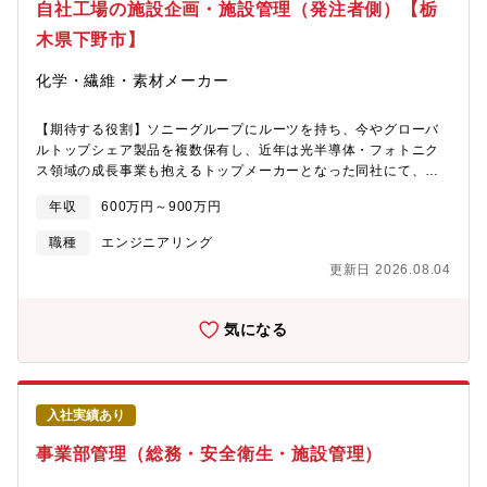
トが進捗中です。その他事業所においても増産対応等、生産拠点
自社工場の施設企画・施設管理（発注者側）【栃
戦略を確実に進化・進捗させる必要があります。また、中?期的に
木県下野市】
工場施設及びエネルギー管理の機能強化が必須であることなどか
ら高い視座で施設企画業務に従事していただける、係長・リーダ
化学・繊維・素材メーカー
ークラスの方を募集します。≪働き方≫■組織で求めるポジション
リーダー、係長クラス■出張頻度・出張先国内製造事業所（栃?、?
沼、登?、多賀城、恵庭）に出張あり。頻度は担当するプロジェク
【期待する役割】ソニーグループにルーツを持ち、今やグローバ
トにより変動いたします。■部署の平均残業時間約20時間/月■リモ
ルトップシェア製品を複数保有し、近年は光半導体・フォトニク
ートワーク・フレックス制度の活用度合い リモートワーク制
ス領域の成長事業も抱えるトップメーカーとなった同社にて、自
度：週1～2回程度を想定 フレックス制度：積極的に活用してい
社工場の施設企画として業務をお任せいたします。【業務詳細】■
る部署で、柔軟な働き方ができる環境です。≪身に付くスキル≫
年収
600万円～900万円
理想工場を実現する建設プロジェクトマネジメント工場建設に関
ファシリティマネジメントやコンストラクションマネジメントに
する仕様決定及び各種調整、建設会社との折衝、工事管理業務な
職種
エンジニアリング
とどまらず、アセットマネジメントや ESG など様々な領域の知?
どを通じてQCD アウトプットを最大化し、理想工場を創るマネジ
を深めることができます。≪入社後のキャリアプラン≫入社後は
更新日 2026.08.04
メント業務を担っていただきます。■工場のCN・コスト・BCPを
進捗中の建設プロジェクトに参加いただき、業務の全体像を理解
支える、総合エネルギー企画施設・エネルギーに関して、CNへの
しながら、実務経験を積んでいただきます。その後はプロジェク
対応、エネルギーコストの抑制、そして事業継続性（BCP）の強
気になる
トの主担当として中心的な役割を担い、リーダーとしてチームを
化という3つの視点を軸に、工場全体のエネルギー利用に関する中
けん引していただくことを期待しています。さらにプロジェクト
長期的な最適化を図る戦略を立案し、実行していただきます。
の成果やご自身の成長に応じて、将来的には組織全体をまとめる
【働き方】■出張あり（出張頻度・出張先）国内製造事業所（栃木
マネージャーとしてのキャリアも視野に入れています。スキルと
県内、宮城県登米市・多賀城、北海道恵庭市）に出張あり。頻度
実績を積み重ねながら、より高いレベルでの活躍を目指していた
入社実績あり
は担当するプロジェクトにより変動いたします。■部署の平均残業
だける環境です。
時間約20時間/月■リモートワーク・フレックス制度の活用度合
事業部管理（総務・安全衛生・施設管理）
い・リモートワーク制度：週1～2回程度を想定・フレックス制
度：積極的に活用している部署で、柔軟な働き方ができる環境で