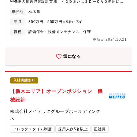
密機器の輸送包装設計業務 ・２Ｄまたは３ＤーＣＡＤ使用にて
包装材設計業務 ・輸送条件から包装仕様の検討■輸送包装試験業
勤務地
栃木県
務 ・輸送試験の計画立案（計画書の作成） ・輸送包装試験の
実施 ・試験報告書の作成【魅力】■グローバル展開／企業指標世
年収
350万円～550万円
※経験に応ず
界135ヵ国以上の国々に販売実績を持ち、いまや売上高の海外比率
が80％を占めています。70％以上なら理想企業、40％以上なら倒
職種
設備保全・設備メンテナンス・保守
産しにくい企業と言われる自己資本比率が90％超。1～3％くらい
更新日 2024.10.21
が標準と言われる営業利益率は約30％と高い水準で、安定感も抜
群です。
気になる
入社実績あり
【栃木エリア】オープンポジション 機
械設計
株式会社メイテックグループホールディング
ス
フレックスタイム制度
採用人数5名以上
正社員