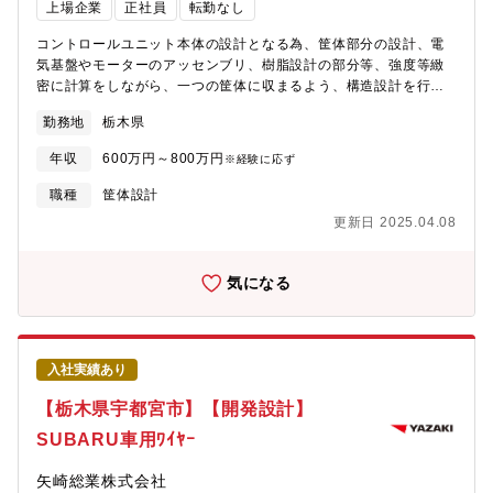
上場企業
正社員
転勤なし
コントロールユニット本体の設計となる為、筐体部分の設計、電
気基盤やモーターのアッセンブリ、樹脂設計の部分等、強度等緻
密に計算をしながら、一つの筐体に収まるよう、構造設計を行い
ます。組織強化に伴い、管理職ポストとしての採用も検討してお
勤務地
栃木県
ります。【やりがい】仕様に沿った設計だけでなく、スペックの
決定段階から裁量権を持って関われる為、関わった製品が評価さ
年収
600万円～800万円
※経験に応ず
れた際の喜びも大きいです。【魅力】歯科治療用ドリルは非常に
高速(450,000rpm)な回転が求められます。世界でも製造できる会
職種
筐体設計
社は限られている中、当社は独自の超微細加工を持ち、グローバ
更新日 2025.04.08
ルシェアNo.1を実現しています。医療機器業界は開発・製造工程
の規制が厳しく、参入障壁も高いため、競争環境が急激に変わる
ことがなく、比較的安定した業界です。歯科分野だけではなく、
気になる
一般産業用の回転機器、外科向け製品等新たなマーケットへも進
出中です。
入社実績あり
【栃木県宇都宮市】【開発設計】
SUBARU車用ﾜｲﾔｰ
矢崎総業株式会社