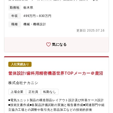
勤務地
栃木県
年収
499万円～830万円
職種
機械・機構設計
更新日 2025.07.16
気になる
入社実績あり
筐体設計/歯科用精密機器世界TOPメーカー＠鹿沼
株式会社ナカニシ
上場企業
正社員
転勤なし
■電気ユニット製品の構造部品レイアウト設計及び外装ケース設計
■技術文書作成■各製品評価試験の実施と報告書作成■関連部門や組
立協力工場との調整や取引先と部品加工などの技術的折衝