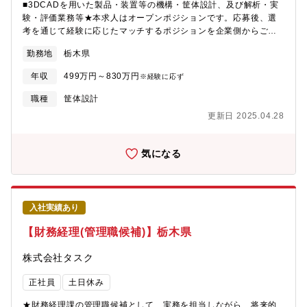
■3DCADを用いた製品・装置等の機構・筐体設計、及び解析・実
験・評価業務等★本求人はオープンポジションです。応募後、選
考を通じて経験に応じたマッチするポジションを企業側からご提
案いたします。★勤務地は求人票上では東京となっていますが、
勤務地
栃木県
同社で保有する案件は日本全国にあります。もしご希望があれ
ば、応募時にお伝えください。ハイエンドエンジニアとの1対1の
年収
499万円～830万円
※経験に応ず
座談会（45分のWEB）で皆様の質問にお答えします。（毎週土曜
日に1日5回開催）①10：30～ ②12：00～ ③13：30～
職種
筐体設計
④15：00～ ⑤16：30～生涯エンジニアとして第一線で活躍し
更新日 2025.04.28
続けるハイエンドエンジニアを目指しませんか。【案件事例】・
先端医療機器 歯科医療機器の筐体設計/医療機器・検査機器の機
構設計 ・航空宇宙関係 航空機・ヘリコプターの開発設計/航
気になる
空機ハーネス図面作成・モビリティーHEV/PHE/EV関連 自動車
の車体設計/車載電池構造設計/ボディ、エアバック、サスペンショ
ン、内装部品などの機構設計業務 ＊上記事例は1部です。常に最
先端の機構設計に携われます。
入社実績あり
【財務経理(管理職候補)】栃木県
株式会社タスク
正社員
土日休み
★財務経理課の管理職候補として、実務を担当しながら、将来的