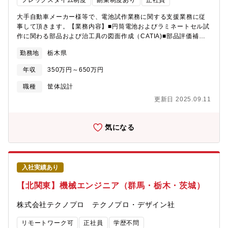
フレックスタイム制度
副業制度あり
正社員
若手育成／技術フォロー＜技術知識＞機械工学材料力学構造力学
熱流体車載部品の知識＜ソフトスキル＞課題解決技術提案関係部
大手自動車メーカー様等で、電池試作業務に関する支援業務に従
署との技術調整報連相チームリード補助
事して頂きます。【業務内容】■円筒電池およびラミネートセル試
作に関わる部品および治工具の図面作成（CATIA)■部品評価補佐
（寸法、重量、断面観察など）■金属、樹脂部品評価■試作支援
勤務地
栃木県
年収
350万円～650万円
職種
筐体設計
更新日 2025.09.11
気になる
入社実績あり
【北関東】機械エンジニア（群馬・栃木・茨城）
株式会社テクノプロ テクノプロ・デザイン社
リモートワーク可
正社員
学歴不問