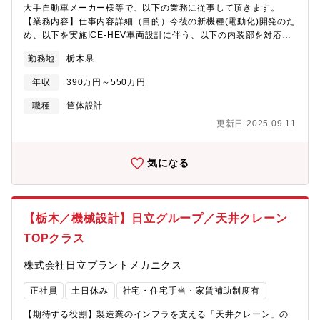
大手自動車メーカー様等で、以下の業務に従事して頂きます。
【業務内容】仕事内容詳細（目的）今後の新機種(電動化)開発のた
め、以下を実施ICE-HEV車両設計に伴う、以下の内装部を対応す
るコクピット部品（METER/SW/AUDIO/IP/照明）設計業務とそれ
勤務地
栃木県
に付随する業務・コクピット関連部品の仕様書作成・製品データ
の整理・CATIA V5,V6を使用したサーフェス、ソリッド、アッセ
年収
390万円～550万円
ンブリ、2Dレイアウト、測定データからモデリング、図面作成・
部品表作成業務また、内装以外にエクステリア部品、視界関連(ミ
職種
筐体設計
ラー、ワイパー等)の設計業務、一部 実車テスト業務もございま
更新日 2025.09.11
す。■使用ツール：CATIA V5 CATIA V6
気になる
【栃木／機械設計】日立グループ／天井クレーン
TOPクラス
株式会社日立プラントメカニクス
正社員
土日休み
社宅・住宅手当・家賃補助制度有
【期待する役割】製造業のインフラを支える「天井クレーン」の