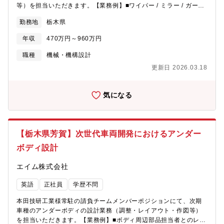
18名）（70代：1名、60代：1名、50代：6名、40代：3名、30
等）を担当いただきます。【業務例】■ワイパー / ミラー / ガーニ
代：4名、20代：3名）※ベテラン社員の知識と、若手の柔軟な発
ッシュ類 / カウルトップ / ガラス等の調整・レイアウト・作図業務
想がバランスよく融合している職場です。即戦力としてご活躍い
勤務地
栃木県
■ボディ性能担当者（衝突・強度・剛性・NV等）との性能調整■生
ただける方、大歓迎です！
産技術担当者との量産性調整■製造取引先（サプライヤー）との量
年収
470万円～960万円
産性調整■重量・コスト調整？調達コスト調整■使用ツール：
CATIA V5/V6★ホンダOBのエキスパートと一緒に車両開発の総合
職種
機械・機構設計
的な経験を積めます★【実働体制・サポート体制】受注拡大に伴
更新日 2026.03.18
う人員募集となります。リーダーポジション(1名)、メンバーポジ
ション(2名) を募集しております。本田技研工業様、本田技術研究
所様も含めると栃木エリアで100名以上の同社エンジニアが在籍。
気になる
マネジメントメンバーも4名在籍しており、ホンダOBのエキスパ
ート含めてサポート体制も充実しております。【仕事の魅力・や
りがい】本田技研工業の開発現場で、次期車種の視界外装部品
（ワイパー・ミラー・ガラス等）の設計に携わることで、設計か
【栃木県芳賀】次世代車両開発におけるアンダー
ら量産化までの一連のプロセスを実践的に学べます。ボディ性能
ボディ設計
や生産技術、サプライヤーとの調整を通じて、技術的な知識だけ
でなく、折衝力やプロジェクト推進力も身につきます。また、
エイム株式会社
CATIA V5/V6を活用した設計スキルを磨きながら、自身が手がけ
た部品が市販車に搭載される達成感を得られる環境です。
英語
正社員
学歴不問
本田技研工業様常駐の請負チームメンバーポジションにて、次期
車種のアンダーボディの設計業務（調整・レイアウト・作図等）
を担当いただきます。【業務例】■ボディ周辺部品担当者とのレイ