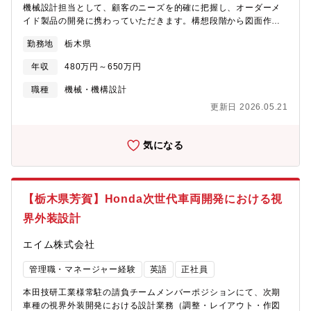
機械設計担当として、顧客のニーズを的確に把握し、オーダーメ
イド製品の開発に携わっていただきます。構想段階から図面作
成、製品化に至るまで、プロジェクトの中心となって関わること
勤務地
栃木県
が期待されます。技術力と創造力を活かし、長く社会に貢献する
製品を設計するやりがいのあるポジションです。※クレーンゲー
年収
480万円～650万円
ムの様に天井に設置されているイメージです。【職務内容】■製鉄
所や発電所向けの天井クレーンの機械設計■顧客との仕様打ち合わ
職種
機械・機構設計
せ■iCADを使用した製図業務■社内（製造・電気・営業など）各部
更新日 2026.05.21
署との連携による製品化の推進＜職場環境について＞配属先は、
日立グループの技術拠点である佐野工場 クレーン設計部。経験豊
富なベテランから若手まで、幅広い世代の社員が在籍しており、
気になる
知識やノウハウを共有しながら安心して働ける環境が整っていま
す。また、福利厚生も非常に充実しており、健康経営優良法人
2024に認定されるなど、働きやすさにも力を入れています。【魅
力】■社会貢献性の高さ：インフラを支える天井クレーンの設計を
【栃木県芳賀】Honda次世代車両開発における視
通じて、日本のモノづくりを根底から支える仕事です。■オーダー
界外装設計
メイドの面白さ：すべての製品が顧客仕様の特注設計です。技術
者として設計力・課題解決力を発揮できます。■技術革新に触れら
エイム株式会社
れる：AIや自動化、振れ止め制御など先進技術を取り入れた製品
開発に携われます。■日立グループの安定基盤：100％子会社とし
管理職・マネージャー経験
英語
正社員
ての安定した経営。長期的なキャリア形成が可能です。■働きやす
さ◎：住宅手当など福利厚生も充実し、ワークライフバランスも
本田技研工業様常駐の請負チームメンバーポジションにて、次期
取りやすい環境です。【組織構成】佐野工場 クレーン設計部（計
車種の視界外装開発における設計業務（調整・レイアウト・作図