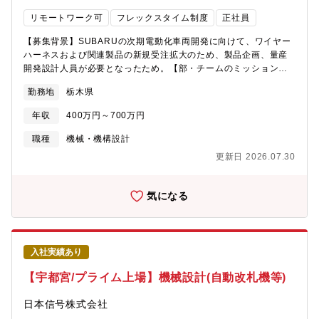
リモートワーク可
フレックスタイム制度
正社員
【募集背景】SUBARUの次期電動化車両開発に向けて、ワイヤー
ハーネスおよび関連製品の新規受注拡大のため、製品企画、量産
開発設計人員が必要となったため。【部・チームのミッション・
業務概要】SUBARU車向けのワイヤーハーネスの開発設計を実施
勤務地
栃木県
しています。主な業務は、ワイヤーハーネスの受注に向けて、お
客様の情報の入手から要求を満足した技術提案を実施していま
年収
400万円～700万円
す。また、受注後の車両立上げに向けて、お客様の車両開発と同
期したワイヤーハーネスの量産開発設計業務を行っています。
職種
機械・機構設計
【今回の求人の具体的なミッション・仕事内容・職務の魅力】
更新日 2026.07.30
① SUBARU様向けの電動化車両用ワイヤーハーネスの量産開発
設計業務。・ワイヤーハーネスの経路設計の仕様検討及び図面作
成、確認・検討したワイヤーハーネスの性能確認、製造性確認、
気になる
車両搭載性確認（品質確認）・車両に搭載される電気電子システ
ムの要求に基づき、車両として最適な回路設計検討業務。お客様
の要求仕様と矢崎グループ製造現場での作り易さを両立させるた
め、最適なワイヤーハーネスのレイアウト設計や回路設計をする
入社実績あり
業務ですまた、本人のキャリアアップ希望により、社内で2-3年経
験を積み、その後、お客様と共同開発を行うゲストエンジニアと
【宇都宮/プライム上場】機械設計(自動改札機等)
しての出向も可能。② SUBARU様向け新規車両用ワイヤーハー
ネスや関連部品受注に向けての製品企画および提案活動 ・RFQ
日本信号株式会社
前、RFQ活動に従事し、W/H開発設計スキル、新規開発提案、机