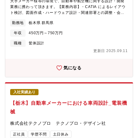
大手メーカー様等の環境で、自動車や航空機に関する設計・開発
業務に携わって頂きます。【業務内容】・CATIA によるレイアウ
ト検討、図面作成・ハードウェア設計・関連部署との調整・会議
【テクノプロ・デザイン社について】同社は年間売上が1,600億円
勤務地
栃木県 群馬県
を超える国内最大の技術ソリューション企業・テクノプログルー
プを牽引する中核企業です。テクノプロ・デザイン社では7,500名
年収
450万円～750万円
を超えるエンジニアが上場企業を中心にソリューションサービス
を提供しています。
職種
筐体設計
更新日 2025.09.11
気になる
入社実績あり
【栃木】自動車メーカーにおける車両設計_電装機
械
株式会社テクノプロ テクノプロ・デザイン社
正社員
学歴不問
土日休み