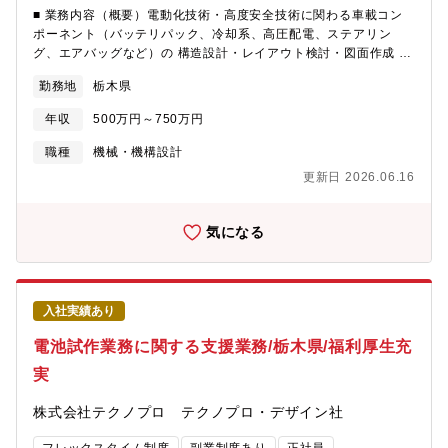
■ 業務内容（概要）電動化技術・高度安全技術に関わる車載コン
ポーネント（バッテリパック、冷却系、高圧配電、ステアリン
グ、エアバッグなど）の 構造設計・レイアウト検討・図面作成 を
担当いただきます。ミドル層として、仕様整理・設計判断・周辺
勤務地
栃木県
部署との調整など、若手よりも一歩踏み込んだ役割を担います。■
業務内容（具体）バッテリパック（板金・樹脂）構造部品の設計
年収
500万円～750万円
冷却系（水冷・油冷）、熱マネジメント（空調／IPU／ドライブト
レイン）部品設計ステアリングホイール、エアバッグ、トランス
職種
機械・機構設計
ミッション部品設計高圧配電部品・モータ関連部品の設計パッケ
更新日 2026.06.16
ージレイアウト検討、干渉チェック、組付け性・強度・熱等を考
慮した構造検討CATIA等を用いた3Dモデル作成／2D図面作成仕様
書の確認、設計変更対応、技術レビュー対応サプライヤとの技術
気になる
調整（図面・仕様確認）若手メンバーの図面チェックや簡易フォ
ローミドル層として期待されること設計意図を踏まえた提案過去
事例を活かした改善提案他部署との技術調整特定領域の専門性発
揮■ AIマッチングタグ＜CAD／CAE＞CATIA V5ANSALS-
入社実績あり
DYNAMETA3D CAD（モデリング／干渉解析）2D図面作成＜設
計対象＞バッテリパック設計（板金／樹脂）冷却系設計（水冷／
電池試作業務に関する支援業務/栃木県/福利厚生充
油冷）熱マネジメント（空調／IPU／駆動系）高圧配電部品設計モ
実
ータ関連部品設計ステアリング／エアバッグ設計トランスミッシ
ョン部品設計＜解析・評価＞構造解析衝突解析熱流体解析ベンチ
株式会社テクノプロ テクノプロ・デザイン社
試験実車試験計測／評価＜経験カテゴリ＞パッケージレイアウト
検討干渉チェック設計変更対応設計レビューサプライヤ技術折衝