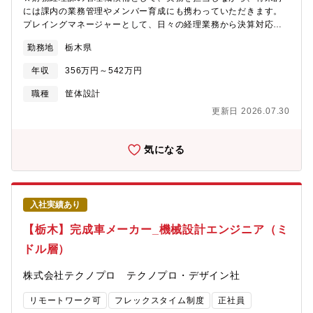
には課内の業務管理やメンバー育成にも携わっていただきます。
プレイングマネージャーとして、日々の経理業務から決算対応ま
で幅広く担当し、財務経理課の中核としてご活躍いただくことを
勤務地
栃木県
期待しています。【具体的な業務内容】■取引の会計ソフトへの仕
訳入力■経費精算、売掛金・買掛金の管理■請求書・領収書などの
年収
356万円～542万円
証憑管理■月次決算・年次決算の実施■固定資産の管理・減価償却
処理・固定資産税申告■財務諸表(損益計算書、貸借対照表など)の
職種
筐体設計
作成これまでのご経験に応じて業務をお任せし、将来的には財務
更新日 2026.07.30
経理課を支える管理職候補としてご活躍いただきます。(変更の範
囲)無
気になる
入社実績あり
【栃木】完成車メーカー_機械設計エンジニア（ミ
ドル層）
株式会社テクノプロ テクノプロ・デザイン社
リモートワーク可
フレックスタイム制度
正社員