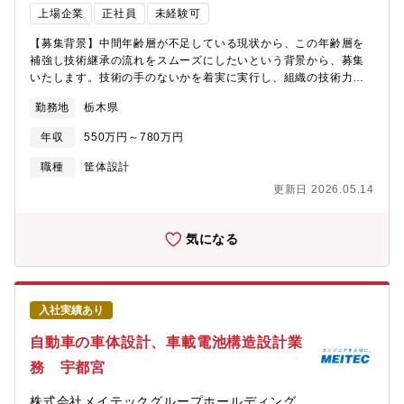
上検証スキルを習得し、受注に向けた提案活動を実施自動車の神
上場企業
正社員
未経験可
経・血管にも例えられるワイヤーハーネスの開発設計業務を行う
ことで、車両全体の知識の向上ができます。◆技術情報 【矢崎
【募集背景】中間年齢層が不足している現状から、この年齢層を
グループ技術広報サイト(YouTube) 】
補強し技術継承の流れをスムーズにしたいという背景から、募集
https://www.youtube.com/channel/UCK5zV-
いたします。技術の手のないかを着実に実行し、組織の技術力と
9VTjLA43xGWMCxtrg 【矢崎グループ技術広報サイト
開発力を強化、将来にわたり新技術の獲得と新製品のリリースを
勤務地
栃木県
(instagram) 】
継続していける組織を構成していきたいと考えております。【期
https://www.instagram.com/yazaki.technology.official/【部・チ
待する役割/業務内容】同社は、鉄道の信号システム、駅のホーム
年収
550万円～780万円
ームの人数や雰囲気】１０名程度のチームで、各担当車両ごとに
ドア・自動改札機・券売機、街中の交通信号灯器、駐車場のパー
小グループにて業務を推進。客先とのコミュニケーションが重要
キングシステム等みなさんにとって身近なものづくりを行ってい
職種
筐体設計
な中で活気ある職場となっています。部員は、３０名程度で先行
るメーカーです。その中でも同ポジションは、官公庁、国内外の
更新日 2026.05.14
開発、出向業務、量産開発の３チーム構成で業務を実施していま
鉄道会社向け駅務機器（改札機等）、セキュリティゲート、ロボ
す。年齢層は、20代～50代まで幅広い年齢層ですが、雰囲気につ
ット事業の機械設計業務に携わっていただきます。要件定義から
いては客先要求や課題解決に向けてグループやチームで意見交換
携わっていただき、基本設計、詳細設計、実装まで一貫した業務
気になる
を行いコミュニケーションをとって業務を推進しています。
を担っていただきます。業界未経験の方でも、入社後は同社技術
についてよく学んでいただき、キャッチアップしていただきま
す。※開発やテストは外注しております。■担当製品ホーム安全シ
ステム、ロボティクス(駅案内ロボット/自動清掃ロボット)■販売先
入社実績あり
国内外の鉄道各社、官公庁(警察含) 他■使用ツール3D CAD【教育
体制】5～10年で1人前に技術者となりますので、指導を受けなが
自動車の車体設計、車載電池構造設計業
ら成長していただきます。【働き方】出張：年間数回程度【企業
務 宇都宮
について】■同社は「DXによる商材変革」「国際事業の拡充と収
益力向上」「ソフトウェアファースト時代の設計力の強化」を掲
株式会社メイテックグループホールディング
げ、売上高1300億円、温室効果ガス排出量50%削減を目指してお