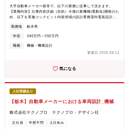
大手自動車メーカー様等で、以下の業務に従事して頂きます。
【業務内容】仕事内容詳細（目的）今後の新機種(電動化)開発のた
め、以下を実施コックピット内装領域の設計業務室内電装設計業
務SEAT/SEATBELT領域の設計、開発業務インテリア TRIM領域
勤務地
栃木県
（主に樹脂部品）の設計及び開発業務車体ハーネス及びその取付
関連部品に関する設計業務及びそれに付随する業務・CATIA V5、
年収
390万円～550万円
V6を用いたレイアウト作業及び出図作業・ワイヤーハーネスおよ
び部品（ブラケット等）の作図・出図、ワイヤーハーネス回路検
職種
機械・機構設計
討・デザインとのフィジビリ、サプライヤーとの調整・調整後の
更新日 2025.09.11
検討資料作成■使用ツール：Sharepoint CATIA V6
気になる
入社実績あり
【栃木】自動車メーカーにおける車両設計_機械
株式会社テクノプロ テクノプロ・デザイン社
正社員
学歴不問
土日休み