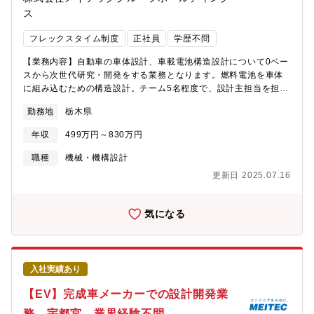
ります。■空港の顔認証によるスピーディーなチェックインを実現
ス
する「E-Gate」や、ICカードをタッチして入るオフィスエントラ
フレックスタイム制度
正社員
学歴不問
ンスの入退出管理ゲートは同社開発の技術となります。■近年は積
極的に海外へ進出。現在まで東南アジア・インド・アフリカを対
【業務内容】自動車の車体設計、車載電池構造設計について0ベー
象に約30カ国へ製品を納入しております。当社がこれまで製品を
スから次世代研究・開発をする業務となります。燃料電池を車体
納めた都市での新路線や延伸案件を獲得すると共に、保守・メン
に組み込むための構造設計。チーム5名程度で、設計主担当を担当
テナンスビジネスの拡大を図り、持続的な事業展開を推進しま
頂く。◆業務フェーズ実務主担当◆開発環境・ツールCATIA V5、
す。■健康経営優良法人2023の認定を受けており、家族手当／産
勤務地
栃木県
Abaqus
前産後休暇／育児休職等の福利厚生も充実しております。■『DX
時代のインフラプロバイダーとして、世界の人々から尊敬される
年収
499万円～830万円
企業グループになる』ことを目指してまいります。【数値で見る
職種
機械・機構設計
同社の魅力】■鉄道信号技術の国産化と発展を担い,創業1928年に
誕生それから約100年に渡り、日本の鉄道の正確性や新幹線の安全
更新日 2025.07.16
性を最新の鉄道信号技術により、支えてきました。また、鉄道信
号の他に、街の信号機や駅の自動改札機、駐車場のパーキングシ
ステム等みなさんにとって身近なものづくりを行っています。■売
気になる
上高：約985億円(1961年に東証一部上場、以後、売上を拡大しつ
つ、現在の企業規模まで成長を遂げてきました。)■平均勤続年
数：19.3年■平均年齢：43.7歳■全社平均残業時間：22.5時間/月■
有給休暇取得日数：15.7日/年間※2024年度実績
入社実績あり
【EV】完成車メーカーでの設計開発業
務 宇都宮 業界経験不問