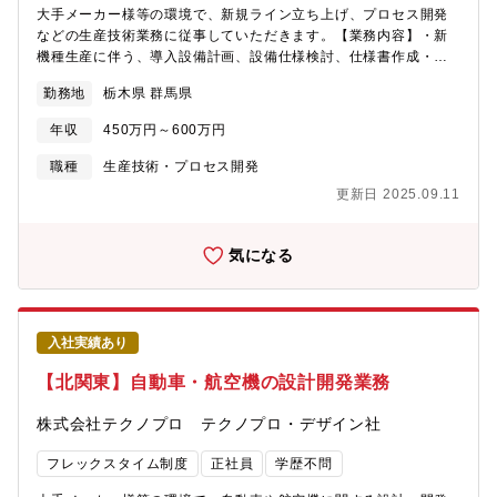
大手メーカー様等の環境で、新規ライン立ち上げ、プロセス開発
などの生産技術業務に従事していただきます。【業務内容】・新
機種生産に伴う、導入設備計画、設備仕様検討、仕様書作成・既
存設備の維持、保全に関わる工程計画、対策検討・設備導入に伴
勤務地
栃木県 群馬県
う、業者折衝、立ち合い業務。【テクノプロ・デザイン社につい
て】同社は年間売上が1,600億円を超える国内最大の技術ソリュー
年収
450万円～600万円
ション企業・テクノプログループを牽引する中核企業です。テク
ノプロ・デザイン社では7,500名を超えるエンジニアが上場企業を
職種
生産技術・プロセス開発
中心にソリューションサービスを提供しています。
更新日 2025.09.11
気になる
入社実績あり
【北関東】自動車・航空機の設計開発業務
株式会社テクノプロ テクノプロ・デザイン社
フレックスタイム制度
正社員
学歴不問