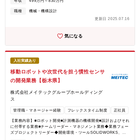
年収
499万円～830万円
職種
機械・機構設計
更新日 2025.07.16
気になる
入社実績あり
移動ロボットや次世代を担う慣性センサ
の開発業務【栃木県】
株式会社メイテックグループホールディング
ス
管理職・マネージャー経験
フレックスタイム制度
正社員
【業務内容】■ロボット開発■計測機器の機構開発■設計およびそれ
に付帯する業務■チームリーダー・マネジメント業務◆業務フェー
ズプロジェクトリーダー◆開発環境・ツールSOLIDWORKS、
MATLAB、Excel、Word 等