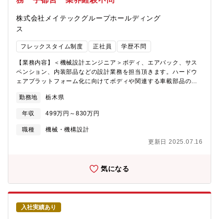
株式会社メイテックグループホールディング
ス
フレックスタイム制度
正社員
学歴不問
【業務内容】＜機械設計エンジニア＞ボディ、エアバック、サス
ペンション、内装部品などの設計業務を担当頂きます。ハードウ
ェアプラットフォーム化に向けてボディや関連する車載部品の開
発に注力しており、ラインナップ増に向けた新規開発や改変設計
勤務地
栃木県
に向けて技術的課題も多い為、提案などをして頂きながら、電動
化に向けた設計開発に取り組んで頂きます。◆業務フェーズ実務
年収
499万円～830万円
主担当◆開発環境・ツールCATIA
職種
機械・機構設計
更新日 2025.07.16
気になる
入社実績あり