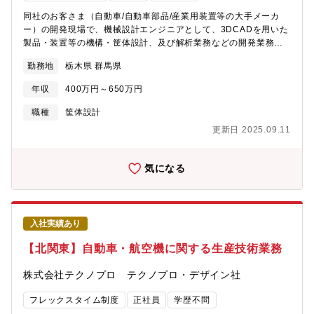
同社のお客さま（自動車/自動車部品/産業用装置等の大手メーカ
ー）の開発現場で、機械設計エンジニアとして、3DCADを用いた
製品・装置等の機構・筐体設計、及び解析業務などの開発業務に
従事していただきます。例えば、、、・【自動車外装部品】強度
勤務地
栃木県 群馬県
解析（CAE解析）・【自動車】新規路線バス開発・【ロールフォ
ーミング設備】CATIAを使用してのモデル作成、詳細設計、部品
年収
400万円～650万円
設計、対策検討【選考内容】■面接地：対面の場合は本社または最
寄りの支店にて実施する場合あり■選考曜日：月～金曜日■選考時
職種
筐体設計
間：10:00～19:00開始※ご都合が合わない場合は、ご相談くださ
更新日 2025.09.11
い。
気になる
入社実績あり
【北関東】自動車・航空機に関する生産技術業務
株式会社テクノプロ テクノプロ・デザイン社
フレックスタイム制度
正社員
学歴不問