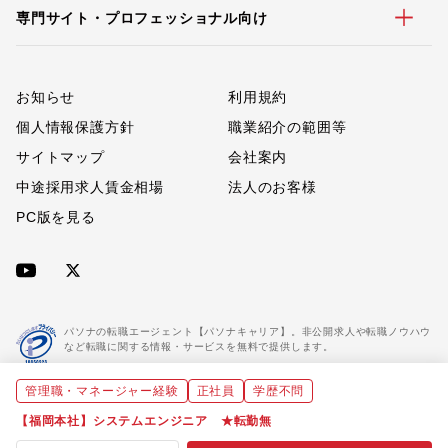
専門サイト・プロフェッショナル向け
お知らせ
利用規約
個人情報保護方針
職業紹介の範囲等
サイトマップ
会社案内
中途採用求人賃金相場
法人のお客様
PC版を見る
パソナの転職エージェント【パソナキャリア】。非公開求人や転職ノウハウ
など転職に関する情報・サービスを無料で提供します。
管理職・マネージャー経験
正社員
学歴不問
「パソナキャリア」は職業紹介優良事業者に認定されています。
※「パソナキャリア」は株式会社パソナが運営する人材紹介・採用支援サービスの名称です
【福岡本社】システムエンジニア ★転勤無